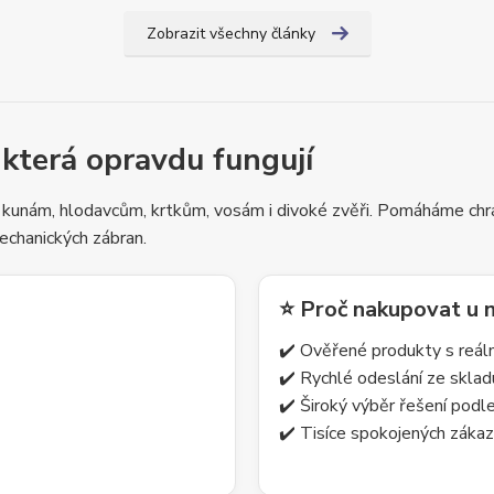
Zobrazit všechny články
 která opravdu fungují
 kunám, hlodavcům, krtkům, vosám i divoké zvěři. Pomáháme chrá
echanických zábran.
⭐ Proč nakupovat u 
✔️ Ověřené produkty s reá
✔️ Rychlé odeslání ze skla
✔️ Široký výběr řešení pod
✔️ Tisíce spokojených zákaz