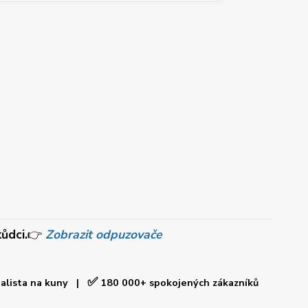
ůdci.
👉
Zobrazit odpuzovače
✅
ialista na kuny |
180 000+ spokojených zákazníků