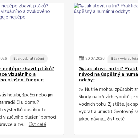
2026
🧪 Jak vybrat řešení
20
.
07
.
2026
🧪 Jak vybrat řeš
e nejlépe zbavit ptáků?
🦦 Jak ulovit nutrii? Prakt
ce vizuálního a
návod na úspěšný a humá
ho plašení funguje
odchyt
🦦 Nutrie mohou způsobit z
vás holubi, špačci nebo jiní
škody na březích rybníků, jezí
 zahradě či u domu?
vodních toků. Zjistěte, jak s
ch výsledků dosáhnete
vybrat a umístit živolovný s
í vizuálního plašení pomocí
jakou návna...
číst celé
ravce a zvu...
číst celé