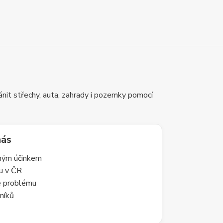
nit střechy, auta, zahrady i pozemky pomocí
nás
lným účinkem
du v ČR
le problému
níků