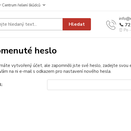
 Centrum řešení škůdců
info@
Hledat
📞 7
⏰ Po - 
menuté heslo
 máte vytvořený účet, ale zapomněli jste své heslo, zadejte svou e-
ám na ni e-mail s odkazem pro nastavení nového hesla.
l: