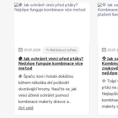
30
.
07
.
2026
🐾 Nežádoucí zvířata
20
.
07
.
🍇 Jak ochránit vinici před ptáky?
🦅 Jak s
Nejlépe funguje kombinace více
Kombina
metod
zvukové
nejlépe
🍇 Špačci, kosi i holubi dokážou
🦅 Trápí 
během několika dní poškodit
ptáci na
dozrávající hrozny. Naučte se, jak
Nejlepší
vinici účinně ochránit pomocí
kombinac
kombinace makety dravce a...
makety d
číst celé