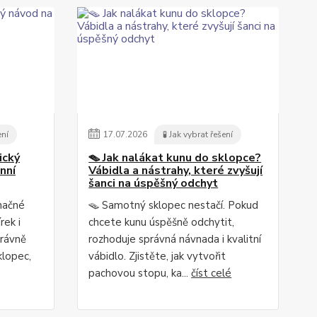
ení
17
.
07
.
2026
🧪 Jak vybrat řešení
ický
🪤 Jak nalákat kunu do sklopce?
nní
Vábidla a nástrahy, které zvyšují
šanci na úspěšný odchyt
načné
🪤 Samotný sklopec nestačí. Pokud
rek i
chcete kunu úspěšně odchytit,
právně
rozhoduje správná návnada i kvalitní
klopec,
vábidlo. Zjistěte, jak vytvořit
pachovou stopu, ka...
číst celé