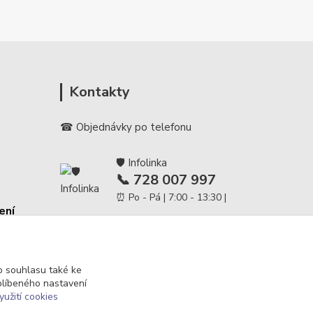
Kontakty
☎ Objednávky po telefonu
🛡️ Infolinka
📞 728 007 997
⏰ Po - Pá | 7:00 - 13:30 |
ení
info@repulse.cz
 souhlasu také ke
blíbeného nastavení
yužití cookies