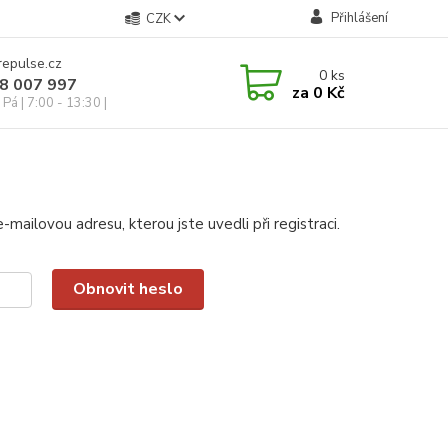
Přihlášení
CZK
repulse.cz
0
ks
28 007 997
za
0 Kč
Pá | 7:00 - 13:30 |
mailovou adresu, kterou jste uvedli při registraci.
Obnovit heslo