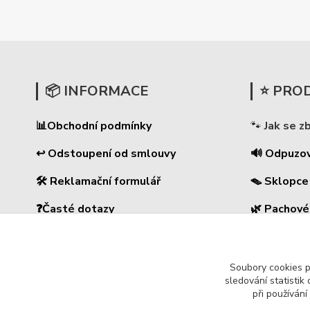
📦 INFORMACE
⭐ PRO
📊
Obchodní podmínky
🐾
Jak se z
↩ Odstoupení od smlouvy
🔊 Odpuzo
🛠 Reklamační formulář
🪤 Sklopce
❓Časté dotazy
🌿 Pachové
🔐Ochrana osobních údajů
⚡
Elektrick
🚚 PPL-domů / PPL-výdejní místo
🏠 Pro dům
Soubory cookies 
sledování statisti
při používání