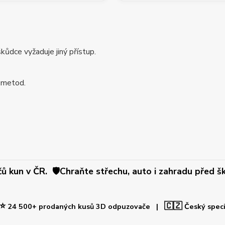
ůdce vyžaduje jiný přístup.
 metod.
 kun v ČR. 🛡️Chraňte střechu, auto i zahradu před šk
⭐
🇨🇿
24 500+ prodaných kusů 3D odpuzovače |
Český spec