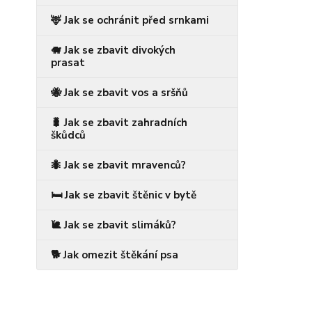
🦌 Jak se ochránit před srnkami
🐗 Jak se zbavit divokých
prasat
🐝 Jak se zbavit vos a sršňů
🐛 Jak se zbavit zahradních
škůdců
🐜 Jak se zbavit mravenců?
🛏️ Jak se zbavit štěnic v bytě
🐌 Jak se zbavit slimáků?
🐕 Jak omezit štěkání psa