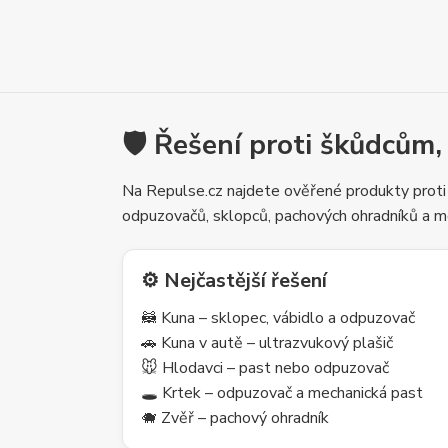
🛡️ Řešení proti škůdcům,
Na Repulse.cz najdete ověřené produkty proti
odpuzovačů, sklopců, pachových ohradníků a m
⚙️ Nejčastější řešení
🦝 Kuna – sklopec, vábidlo a odpuzovač
🚗 Kuna v autě – ultrazvukový plašič
🐭 Hlodavci – past nebo odpuzovač
🕳️ Krtek – odpuzovač a mechanická past
🐗 Zvěř – pachový ohradník