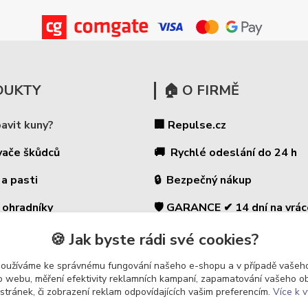
DUKTY
🏠 O FIRMĚ
bavit kuny?
🏢 Repulse.cz
vače škůdců
🚚 Rychlé odeslání do 24 h
 a pasti
🔒 Bezpečný nákup
 ohradníky
🛡️ GARANCE ✔ 14 dní na vrác
⭐ 180 000+ zákazníků
é ohradníky
🍪 Jak byste rádi své cookies?
🇨🇿 Český prodejce
 a zahradu
používáme ke správnému fungování našeho e-shopu a v případě vašeho
k o webu, měření efektivity reklamních kampaní, zapamatování vašeho o
 stránek, či zobrazení reklam odpovídajících vašim preferencím.
Více k v