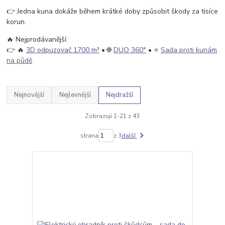
👉 Jedna kuna dokáže během krátké doby způsobit škody za tisíce
korun.
🔥 Nejprodávanější:
👉 🔥
3D odpuzovač 1700 m³
• 🌐
DUO 360°
• ⭐
Sada proti kunám
na půdě
Nejnovější
Nejlevnější
Nejdražší
Zobrazuji 1-21 z 43
strana
z 3
další