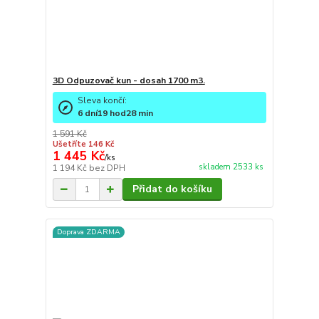
3D Odpuzovač kun - dosah 1700 m3.
Sleva končí:
6
dní
19
hod
28
min
1 591 Kč
Ušetříte 146 Kč
1 445 Kč
/
ks
skladem 2533 ks
1 194 Kč
bez DPH
Přidat do košíku
Doprava ZDARMA