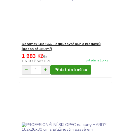
Deramax OMEGA – odpuzovač kun a hlodavců
(dosah až 450 m²)
1 983 Kč
/
ks
Skladem 15 ks
1 639 Kč
bez DPH
Přidat do košíku