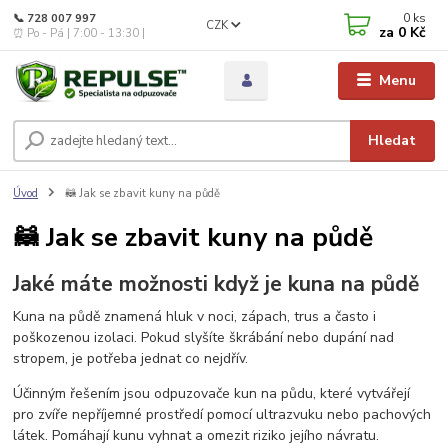
0
ks
📞 728 007 997
CZK
za
0 Kč
⏰ Po - Pá | 7:00 - 13:30 |
Menu
Hledat
Úvod
🦝 Jak se zbavit kuny na půdě
🦝 Jak se zbavit kuny na půdě
Jaké máte možnosti když je kuna na půdě
Kuna na půdě znamená hluk v noci, zápach, trus a často i
poškozenou izolaci. Pokud slyšíte škrábání nebo dupání nad
stropem, je potřeba jednat co nejdřív.
Účinným řešením jsou odpuzovače kun na půdu, které vytvářejí
pro zvíře nepříjemné prostředí pomocí ultrazvuku nebo pachových
látek. Pomáhají kunu vyhnat a omezit riziko jejího návratu.