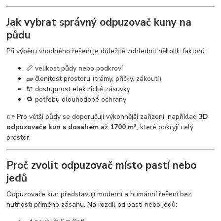
Jak vybrat správný odpuzovač kuny na
půdu
Při výběru vhodného řešení je důležité zohlednit několik faktorů:
📏 velikost půdy nebo podkroví
🧱 členitost prostoru (trámy, příčky, zákoutí)
🔌 dostupnost elektrické zásuvky
🔁 potřebu dlouhodobé ochrany
👉 Pro větší půdy se doporučují výkonnější zařízení, například
3D
odpuzovače kun s dosahem až 1700 m³
, které pokryjí celý
prostor.
Proč zvolit odpuzovač místo pastí nebo
jedů
Odpuzovače kun představují moderní a humánní řešení bez
nutnosti přímého zásahu. Na rozdíl od pastí nebo jedů: