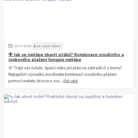
20
.
07
.
2026
🧪 Jak vybrat řešení
🦅 Jak se nejlépe zbavit ptáků? Kombinace vizuálního a
zvukového plašení funguje nejlépe
🦅 Trápí vás holubi, špačci nebo jiní ptáci na zahradě či u domu?
Nejlepších výsledků dosáhnete kombinací vizuálního plašení
pomocí makety dravce a zvu...
číst celé