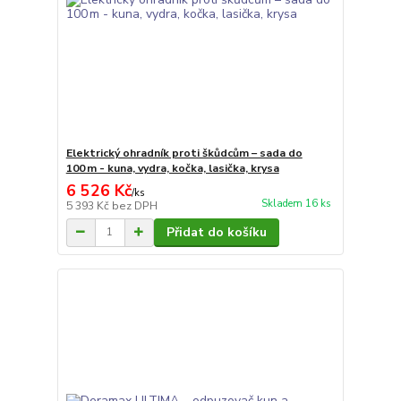
Elektrický ohradník proti škůdcům – sada do
100 m - kuna, vydra, kočka, lasička, krysa
6 526 Kč
/
ks
Skladem 16 ks
5 393 Kč
bez DPH
Přidat do košíku