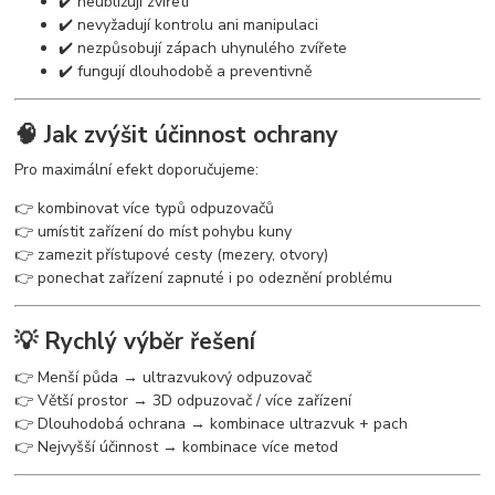
✔️ neubližují zvířeti
✔️ nevyžadují kontrolu ani manipulaci
✔️ nezpůsobují zápach uhynulého zvířete
✔️ fungují dlouhodobě a preventivně
🧠 Jak zvýšit účinnost ochrany
Pro maximální efekt doporučujeme:
👉 kombinovat více typů odpuzovačů
👉 umístit zařízení do míst pohybu kuny
👉 zamezit přístupové cesty (mezery, otvory)
👉 ponechat zařízení zapnuté i po odeznění problému
💡 Rychlý výběr řešení
👉 Menší půda → ultrazvukový odpuzovač
👉 Větší prostor → 3D odpuzovač / více zařízení
👉 Dlouhodobá ochrana → kombinace ultrazvuk + pach
👉 Nejvyšší účinnost → kombinace více metod