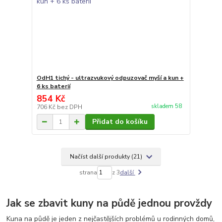
OdH1 tichý - ultrazvukový odpuzovač myší a kun +
6 ks baterií
854 Kč
skladem 58
706 Kč
bez DPH
Přidat do košíku
Načíst další produkty (21)
strana
z 3
další
Jak se zbavit kuny na půdě jednou provždy
Kuna na půdě je jeden z nejčastějších problémů u rodinných domů,