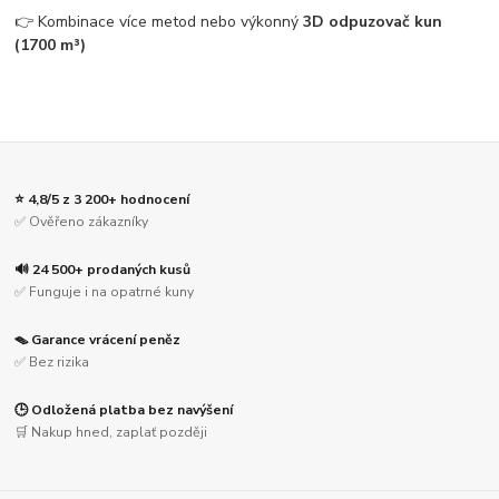
👉 Kombinace více metod nebo výkonný
3D odpuzovač kun
(1700 m³)
⭐ 4,8/5 z 3 200+ hodnocení
✅ Ověřeno zákazníky
🔊 24 500+ prodaných kusů
✅ Funguje i na opatrné kuny
🪤 Garance vrácení peněz
✅ Bez rizika
🕒 Odložená platba bez navýšení
🛒 Nakup hned, zaplať později