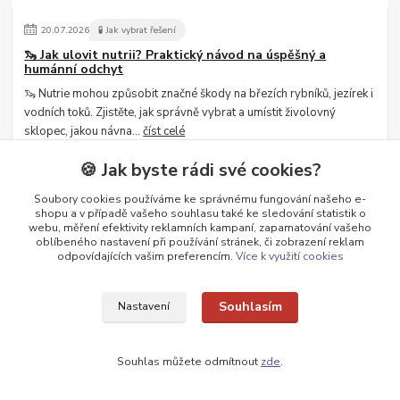
20
.
07
.
2026
🧪 Jak vybrat řešení
🦦 Jak ulovit nutrii? Praktický návod na úspěšný a
humánní odchyt
🦦 Nutrie mohou způsobit značné škody na březích rybníků, jezírek i
vodních toků. Zjistěte, jak správně vybrat a umístit živolovný
sklopec, jakou návna...
číst celé
🍪 Jak byste rádi své cookies?
Soubory cookies používáme ke správnému fungování našeho e-
shopu a v případě vašeho souhlasu také ke sledování statistik o
webu, měření efektivity reklamních kampaní, zapamatování vašeho
oblíbeného nastavení při používání stránek, či zobrazení reklam
odpovídajících vašim preferencím.
Více k využití cookies
Souhlasím
Nastavení
17
.
07
.
2026
🧪 Jak vybrat řešení
🪤 Jak nalákat kunu do sklopce? Vábidla a nástrahy,
Souhlas můžete odmítnout
zde
.
které zvyšují šanci na úspěšný odchyt
🪤 Samotný sklopec nestačí. Pokud chcete kunu úspěšně odchytit,