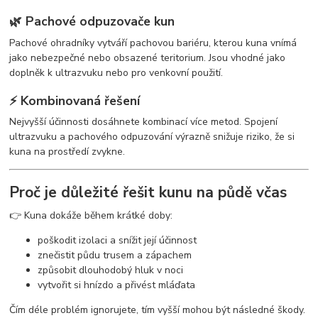
🌿 Pachové odpuzovače kun
Pachové ohradníky vytváří pachovou bariéru, kterou kuna vnímá
jako nebezpečné nebo obsazené teritorium. Jsou vhodné jako
doplněk k ultrazvuku nebo pro venkovní použití.
⚡ Kombinovaná řešení
Nejvyšší účinnosti dosáhnete kombinací více metod. Spojení
ultrazvuku a pachového odpuzování výrazně snižuje riziko, že si
kuna na prostředí zvykne.
Proč je důležité řešit kunu na půdě včas
👉 Kuna dokáže během krátké doby:
poškodit izolaci a snížit její účinnost
znečistit půdu trusem a zápachem
způsobit dlouhodobý hluk v noci
vytvořit si hnízdo a přivést mláďata
Čím déle problém ignorujete, tím vyšší mohou být následné škody.