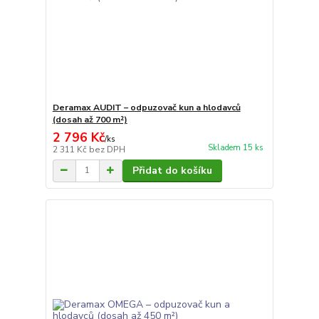
Deramax AUDIT – odpuzovač kun a hlodavců
(dosah až 700 m²)
2 796 Kč
/
ks
Skladem 15 ks
2 311 Kč
bez DPH
Přidat do košíku