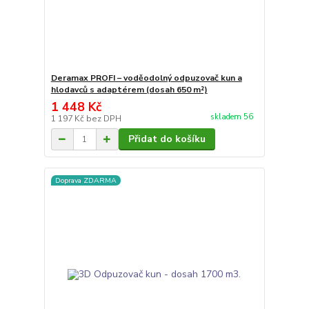
Deramax PROFI – voděodolný odpuzovač kun a
hlodavců s adaptérem (dosah 650 m²)
1 448 Kč
skladem 56
1 197 Kč
bez DPH
Přidat do košíku
Doprava ZDARMA