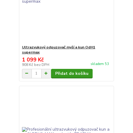
Ultrazvukový odpuzovač myší a kun OdH1
supermax
1 099 Kč
skladem 53
908 Kč
bez DPH
Přidat do košíku