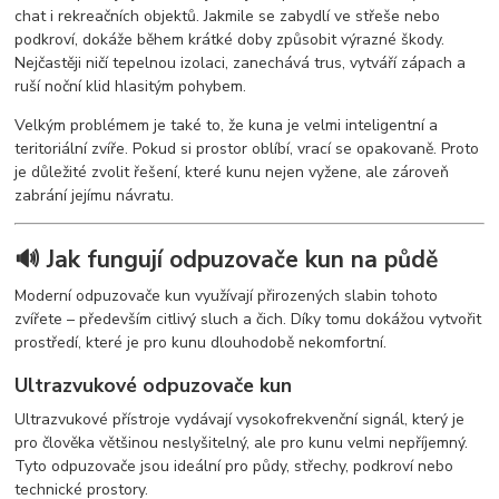
chat i rekreačních objektů. Jakmile se zabydlí ve střeše nebo
podkroví, dokáže během krátké doby způsobit výrazné škody.
Nejčastěji ničí tepelnou izolaci, zanechává trus, vytváří zápach a
ruší noční klid hlasitým pohybem.
Velkým problémem je také to, že kuna je velmi inteligentní a
teritoriální zvíře. Pokud si prostor oblíbí, vrací se opakovaně. Proto
je důležité zvolit řešení, které kunu nejen vyžene, ale zároveň
zabrání jejímu návratu.
🔊 Jak fungují odpuzovače kun na půdě
Moderní odpuzovače kun využívají přirozených slabin tohoto
zvířete – především citlivý sluch a čich. Díky tomu dokážou vytvořit
prostředí, které je pro kunu dlouhodobě nekomfortní.
Ultrazvukové odpuzovače kun
Ultrazvukové přístroje vydávají vysokofrekvenční signál, který je
pro člověka většinou neslyšitelný, ale pro kunu velmi nepříjemný.
Tyto odpuzovače jsou ideální pro půdy, střechy, podkroví nebo
technické prostory.