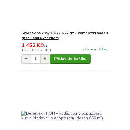
Sklopec na kuny 102×20×27 cm – kompletní sada s
granulemi a vábidlem
1 452 Kč
/
ks
skladem 162 ks
1 200 Kč
bez DPH
Přidat do košíku