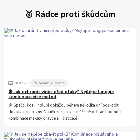
🥇 Rádce proti škůdcům
30
.
07
.
2026
🐾 Nežádoucí zvířata
🍇 Jak ochránit vinici před ptáky? Nejlépe funguje
kombinace více metod
🍇 Špačci, kosi i holubi dokážou během několika dní poškodit
dozrávající hrozny. Naučte se, jak vinici účinně ochránit pomocí
kombinace makety dravce a...
číst celé