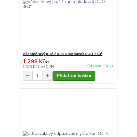
Všesměrový plašič kun a hlodavců DUO 360°
1 298 Kč
/
ks
Skladem 194 ks
1 073 Kč
bez DPH
Přidat do košíku