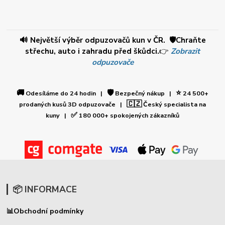
🔊 Největší výběr odpuzovačů kun v ČR. 🛡️Chraňte
střechu, auto i zahradu před škůdci.
👉
Zobrazit
odpuzovače
🚚
🛡️
⭐
Odesíláme do 24 hodin |
Bezpečný nákup |
24 500+
🇨🇿
prodaných kusů 3D odpuzovače |
Český specialista na
✅
kuny |
180 000+ spokojených zákazníků
📦 INFORMACE
📊
Obchodní podmínky