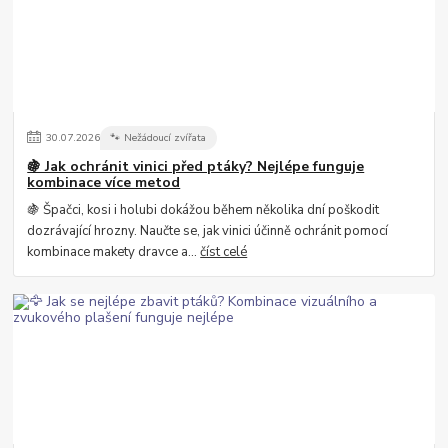
30
.
07
.
2026
🐾 Nežádoucí zvířata
🍇 Jak ochránit vinici před ptáky? Nejlépe funguje
kombinace více metod
🍇 Špačci, kosi i holubi dokážou během několika dní poškodit
dozrávající hrozny. Naučte se, jak vinici účinně ochránit pomocí
kombinace makety dravce a...
číst celé