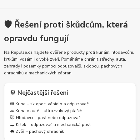
🛡️ Řešení proti škůdcům, která
opravdu fungují
Na Repulse.cz najdete ověřené produkty proti kunám, hlodavcům,
krtkům, vosám i divoké zvěři. Pomáháme chránit střechy, auta,
zahrady i pozemky pomocí odpuzovačů, sklopců, pachových
ohradníků a mechanických zábran.
⚙️ Nejčastější řešení
🦝 Kuna – sklopec, vábidlo a odpuzovač
🚗 Kuna v autě – ultrazvukový plašič
🐭 Hlodavci – past nebo odpuzovač
🕳️ Krtek – odpuzovač a mechanická past
🐗 Zvěř – pachový ohradník