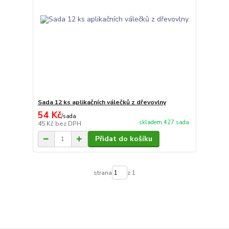
Sada 12 ks aplikačních válečků z dřevovlny
54 Kč
/
sada
skladem 427 sada
45 Kč
bez DPH
Přidat do košíku
strana
z 1