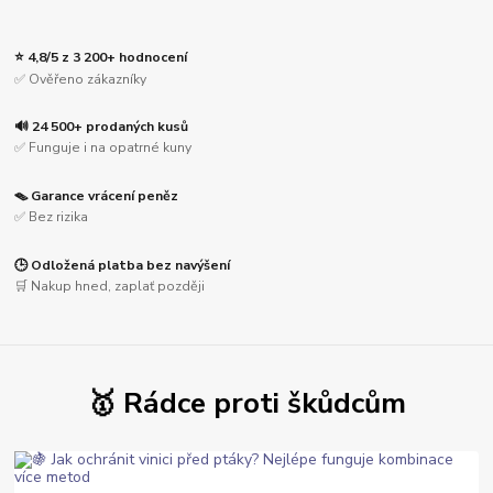
⭐ 4,8/5 z 3 200+ hodnocení
✅ Ověřeno zákazníky
🔊 24 500+ prodaných kusů
✅ Funguje i na opatrné kuny
🪤 Garance vrácení peněz
✅ Bez rizika
🕒 Odložená platba bez navýšení
🛒 Nakup hned, zaplať později
🥇 Rádce proti škůdcům