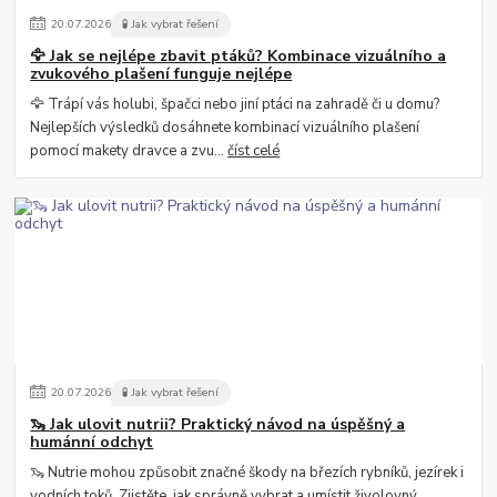
20
.
07
.
2026
🧪 Jak vybrat řešení
🦅 Jak se nejlépe zbavit ptáků? Kombinace vizuálního a
zvukového plašení funguje nejlépe
🦅 Trápí vás holubi, špačci nebo jiní ptáci na zahradě či u domu?
Nejlepších výsledků dosáhnete kombinací vizuálního plašení
pomocí makety dravce a zvu...
číst celé
20
.
07
.
2026
🧪 Jak vybrat řešení
🦦 Jak ulovit nutrii? Praktický návod na úspěšný a
humánní odchyt
🦦 Nutrie mohou způsobit značné škody na březích rybníků, jezírek i
vodních toků. Zjistěte, jak správně vybrat a umístit živolovný