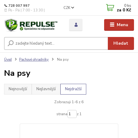
0
ks
📞 728 007 997
CZK
za
0 Kč
⏰ Po - Pá | 7:00 - 13:30 |
Menu
Hledat
Úvod
Pachové ohradníky
Na psy
Na psy
Nejnovější
Nejlevnější
Nejdražší
Zobrazuji 1-6 z 6
strana
z 1