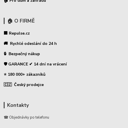
🏠 Pro dům a zahradu
🏠 O FIRMĚ
🏢 Repulse.cz
🚚 Rychlé odeslání do 24 h
🔒 Bezpečný nákup
🛡️ GARANCE ✔ 14 dní na vrácení
⭐ 180 000+ zákazníků
🇨🇿 Český prodejce
Kontakty
☎ Objednávky po telefonu