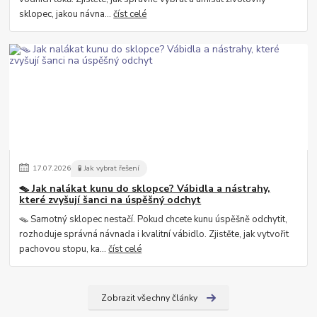
sklopec, jakou návna...
číst celé
17
.
07
.
2026
🧪 Jak vybrat řešení
🪤 Jak nalákat kunu do sklopce? Vábidla a nástrahy,
které zvyšují šanci na úspěšný odchyt
🪤 Samotný sklopec nestačí. Pokud chcete kunu úspěšně odchytit,
rozhoduje správná návnada i kvalitní vábidlo. Zjistěte, jak vytvořit
pachovou stopu, ka...
číst celé
Zobrazit všechny články