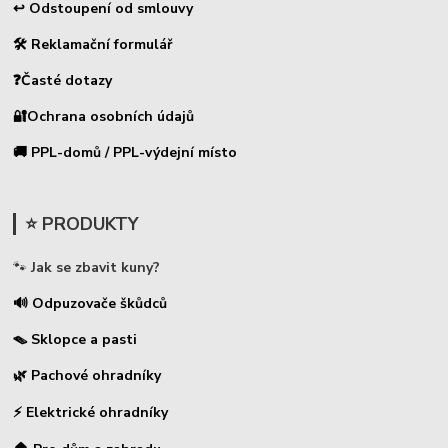
↩ Odstoupení od smlouvy
🛠 Reklamační formulář
❓Časté dotazy
🔐Ochrana osobních údajů
🚚 PPL-domů / PPL-výdejní místo
⭐ PRODUKTY
🐾
Jak se zbavit kuny?
🔊 Odpuzovače škůdců
🪤 Sklopce a pasti
🌿 Pachové ohradníky
⚡
Elektrické ohradníky