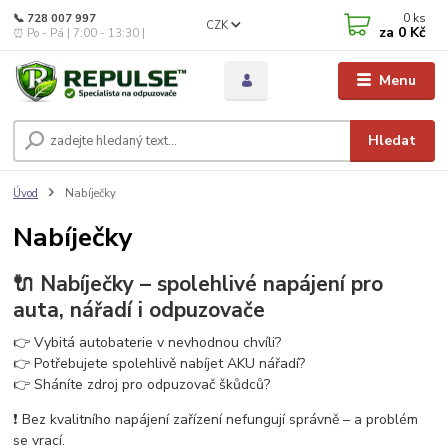
0
ks
📞 728 007 997
CZK
za
0 Kč
⏰ Po - Pá | 7:00 - 13:30 |
Menu
Hledat
Úvod
Nabíječky
Nabíječky
🔌 Nabíječky – spolehlivé napájení pro
auta, nářadí i odpuzovače
👉 Vybitá autobaterie v nevhodnou chvíli?
👉 Potřebujete spolehlivě nabíjet AKU nářadí?
👉 Sháníte zdroj pro odpuzovač škůdců?
❗ Bez kvalitního napájení zařízení nefungují správně – a problém
se vrací.