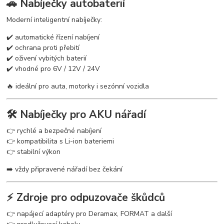
🚗 Nabíječky autobaterií
Moderní inteligentní nabíječky:
✔️ automatické řízení nabíjení
✔️ ochrana proti přebití
✔️ oživení vybitých baterií
✔️ vhodné pro 6V / 12V / 24V
🔥 ideální pro auta, motorky i sezónní vozidla
🛠️ Nabíječky pro AKU nářadí
👉 rychlé a bezpečné nabíjení
👉 kompatibilita s Li-ion bateriemi
👉 stabilní výkon
➡️ vždy připravené nářadí bez čekání
⚡ Zdroje pro odpuzovače škůdců
👉 napájecí adaptéry pro Deramax, FORMAT a další