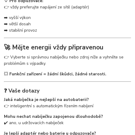
💡
Pro odpuzovače:
👉 vždy preferujte napájení ze sítě (adaptér)
➡️ vyšší výkon
➡️ větší dosah
➡️ stabilní provoz
🚀 Mějte energii vždy připravenou
👉 Vyberte si správnou nabíječku nebo zdroj níže a vyhněte se
problémům s výpadky.
💥
Funkční zařízení = žádní škůdci, žádné starosti.
❓ Vaše dotazy
Jaká nabíječka je nejlepší na autobaterii?
👉 inteligentní s automatickým řízením nabíjení
Mohu nechat nabíječku zapojenou dlouhodobě?
✔️ ano, u udržovacích nabíječek
Je lepší adaptér nebo baterie u odpuzovače?