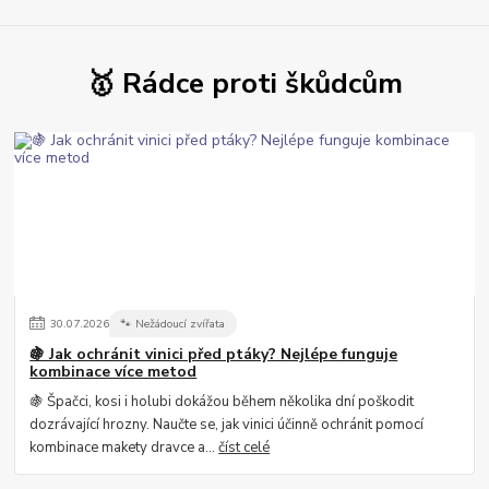
🥇 Rádce proti škůdcům
30
.
07
.
2026
🐾 Nežádoucí zvířata
🍇 Jak ochránit vinici před ptáky? Nejlépe funguje
kombinace více metod
🍇 Špačci, kosi i holubi dokážou během několika dní poškodit
dozrávající hrozny. Naučte se, jak vinici účinně ochránit pomocí
kombinace makety dravce a...
číst celé