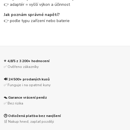
👉 adaptér = vyšší výkon a účinnost
Jak poznám správné napětí?
👉 podle typu zařízení nebo baterie
⭐ 4,8/5 z 3 200+ hodnocení
✅ Ověřeno zákazníky
🔊 24 500+ prodaných kusů
✅ Funguje i na opatrné kuny
🪤 Garance vrácení peněz
✅ Bez rizika
🕒 Odložená platba bez navýšení
🛒 Nakup hned, zaplať později