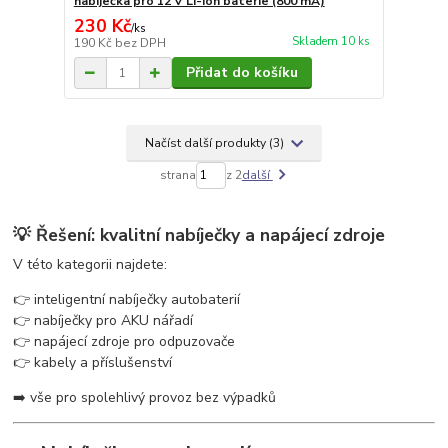
nabíječka pro 12 V Li-ion baterie (800 mA)
230 Kč
/
ks
Skladem 10 ks
190 Kč
bez DPH
Přidat do košíku
Načíst další produkty (3)
strana
z 2
další
💡 Řešení: kvalitní nabíječky a napájecí zdroje
V této kategorii najdete:
👉 inteligentní nabíječky autobaterií
👉 nabíječky pro AKU nářadí
👉 napájecí zdroje pro odpuzovače
👉 kabely a příslušenství
➡️ vše pro spolehlivý provoz bez výpadků