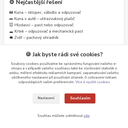
⚙️ Nejčastější řešení
🦝 Kuna – sklopec, vábidlo a odpuzovač
🚗 Kuna v autě – ultrazvukový plašič
🐭 Hlodavci – past nebo odpuzovač
🕳️ Krtek – odpuzovač a mechanická past
🐗 Zvěř – pachový ohradník
🍪 Jak byste rádi své cookies?
⭐ Proč nakupovat u nás
Soubory cookies používáme ke správnému fungování našeho e-
shopu a v případě vašeho souhlasu také ke sledování statistik o
✔️ Ověřené produkty s reálným účinkem
webu, měření efektivity reklamních kampaní, zapamatování vašeho
✔️ Rychlé odeslání ze skladu v ČR
oblíbeného nastavení při používání stránek, či zobrazení reklam
odpovídajících vašim preferencím.
Více k využití cookies
✔️ Široký výběr řešení podle problému
✔️ Tisíce spokojených zákazníků
Souhlasím
Nastavení
❓ Časté dotazy
Souhlas můžete odmítnout
zde
.
Jak vybrat správné řešení?
Vyberte podle konkrétního problému – každý škůdce vyžaduje jiný