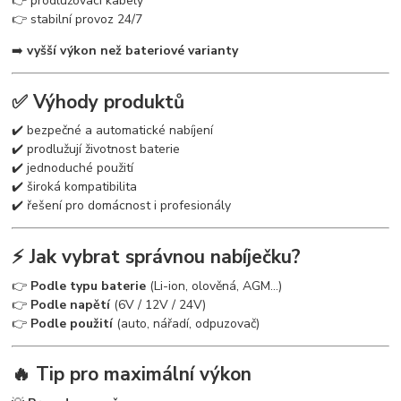
👉 prodlužovací kabely
👉 stabilní provoz 24/7
➡️
vyšší výkon než bateriové varianty
✅ Výhody produktů
✔️ bezpečné a automatické nabíjení
✔️ prodlužují životnost baterie
✔️ jednoduché použití
✔️ široká kompatibilita
✔️ řešení pro domácnost i profesionály
⚡ Jak vybrat správnou nabíječku?
👉
Podle typu baterie
(Li-ion, olověná, AGM…)
👉
Podle napětí
(6V / 12V / 24V)
👉
Podle použití
(auto, nářadí, odpuzovač)
🔥 Tip pro maximální výkon