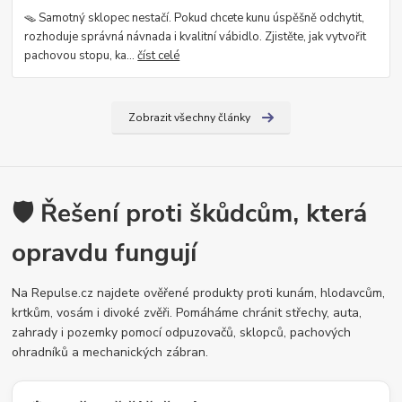
🪤 Samotný sklopec nestačí. Pokud chcete kunu úspěšně odchytit,
rozhoduje správná návnada i kvalitní vábidlo. Zjistěte, jak vytvořit
pachovou stopu, ka...
číst celé
Zobrazit všechny články
🛡️ Řešení proti škůdcům, která
opravdu fungují
Na Repulse.cz najdete ověřené produkty proti kunám, hlodavcům,
krtkům, vosám i divoké zvěři. Pomáháme chránit střechy, auta,
zahrady i pozemky pomocí odpuzovačů, sklopců, pachových
ohradníků a mechanických zábran.