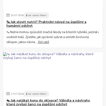
20
.
07
.
2026
🧪 Jak vybrat řešení
🦦 Jak ulovit nutrii? Praktický návod na úspěšný a
humánní odchyt
🦦 Nutrie mohou způsobit značné škody na březích rybníků, jezírek i
vodních toků. Zjistěte, jak správně vybrat a umístit živolovný
sklopec, jakou návna...
číst celé
17
.
07
.
2026
🧪 Jak vybrat řešení
🪤 Jak nalákat kunu do sklopce? Vábidla a nástrahy,
které zvyšují šanci na úspěšný odchyt