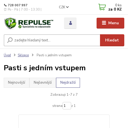
0
ks
📞 728 007 997
CZK
za
0 Kč
⏰ Po - Pá | 7:00 - 13:30 |
Menu
Hledat
Úvod
Sklopce
Pasti s jedním vstupem
Pasti s jedním vstupem
Nejnovější
Nejlevnější
Nejdražší
Zobrazuji 1-7 z 7
strana
z 1