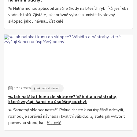
humánní odchyt
🦦 Nutrie mohou způsobit značné škody na březích rybníků, jezírek i
vodních toků. Zjistěte, jak správně vybrat a umístit živolovný
sklopec, jakou návna...
číst celé
17
.
07
.
2026
🧪 Jak vybrat řešení
🪤 Jak nalákat kunu do sklopce? Vábidla a nástrahy,
které zvyšují šanci na úspěšný odchyt
🪤 Samotný sklopec nestačí. Pokud chcete kunu úspěšně odchytit,
rozhoduje správná návnada i kvalitní vábidlo. Zjistěte, jak vytvořit
pachovou stopu, ka...
číst celé