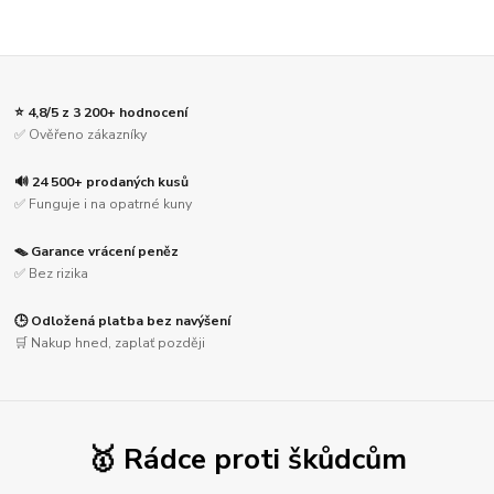
⭐ 4,8/5 z 3 200+ hodnocení
✅ Ověřeno zákazníky
🔊 24 500+ prodaných kusů
✅ Funguje i na opatrné kuny
🪤 Garance vrácení peněz
✅ Bez rizika
🕒 Odložená platba bez navýšení
🛒 Nakup hned, zaplať později
🥇 Rádce proti škůdcům