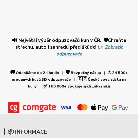
🔊 Největší výběr odpuzovačů kun v ČR. 🛡️Chraňte
střechu, auto i zahradu před škůdci.
👉
Zobrazit
odpuzovače
🚚
🛡️
⭐
Odesíláme do 24 hodin |
Bezpečný nákup |
24 500+
🇨🇿
prodaných kusů 3D odpuzovače |
Český specialista na
✅
kuny |
180 000+ spokojených zákazníků
📦 INFORMACE