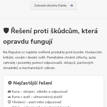
Zobrazit všechny články
🛡️ Řešení proti škůdcům, která
opravdu fungují
Na Repulse.cz najdete ověřené produkty proti kunám, hlodavcům,
krtkům, vosám i divoké zvěři. Pomáháme chránit střechy, auta,
zahrady i pozemky pomocí odpuzovačů, sklopců, pachových
ohradníků a mechanických zábran.
⚙️ Nejčastější řešení
🦝 Kuna – sklopec, vábidlo a odpuzovač
🚗 Kuna v autě – ultrazvukový plašič
🐭 Hlodavci – past nebo odpuzovač