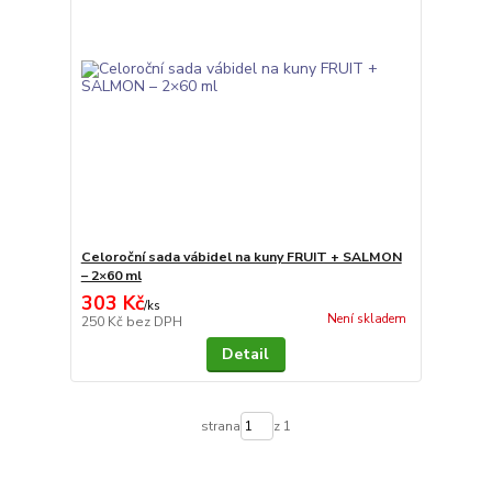
Celoroční sada vábidel na kuny FRUIT + SALMON
– 2×60 ml
303 Kč
/
ks
Není skladem
250 Kč
bez DPH
Detail
strana
z 1