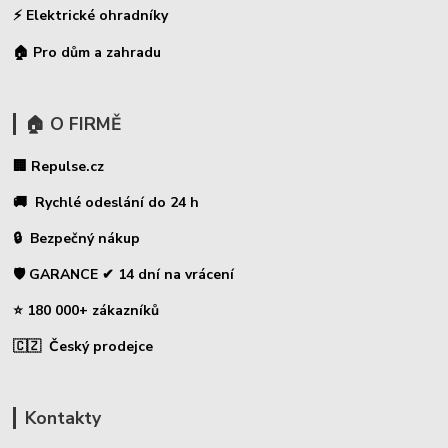
⚡
Elektrické ohradníky
🏠 Pro dům a zahradu
🏠 O FIRMĚ
🏢 Repulse.cz
🚚 Rychlé odeslání do 24 h
🔒 Bezpečný nákup
🛡️ GARANCE ✔ 14 dní na vrácení
⭐ 180 000+ zákazníků
🇨🇿 Český prodejce
Kontakty