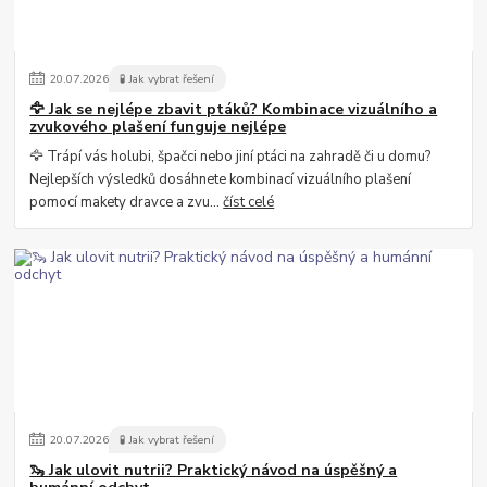
20
.
07
.
2026
🧪 Jak vybrat řešení
🦅 Jak se nejlépe zbavit ptáků? Kombinace vizuálního a
zvukového plašení funguje nejlépe
🦅 Trápí vás holubi, špačci nebo jiní ptáci na zahradě či u domu?
Nejlepších výsledků dosáhnete kombinací vizuálního plašení
pomocí makety dravce a zvu...
číst celé
20
.
07
.
2026
🧪 Jak vybrat řešení
🦦 Jak ulovit nutrii? Praktický návod na úspěšný a