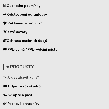
📊
Obchodní podmínky
↩ Odstoupení od smlouvy
🛠 Reklamační formulář
❓Časté dotazy
🔐Ochrana osobních údajů
🚚 PPL-domů / PPL-výdejní místo
⭐ PRODUKTY
🐾
Jak se zbavit kuny?
🔊 Odpuzovače škůdců
🪤 Sklopce a pasti
🌿 Pachové ohradníky