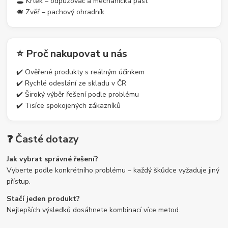
🕳️ Krtek – odpuzovač a mechanická past
🐗 Zvěř – pachový ohradník
⭐ Proč nakupovat u nás
✔️ Ověřené produkty s reálným účinkem
✔️ Rychlé odeslání ze skladu v ČR
✔️ Široký výběr řešení podle problému
✔️ Tisíce spokojených zákazníků
❓ Časté dotazy
Jak vybrat správné řešení?
Vyberte podle konkrétního problému – každý škůdce vyžaduje jiný
přístup.
Stačí jeden produkt?
Nejlepších výsledků dosáhnete kombinací více metod.