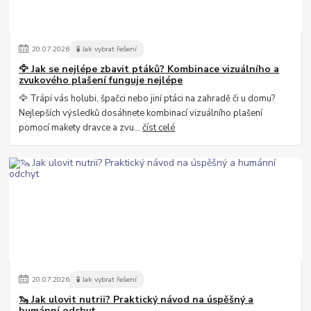
20
.
07
.
2026
🧪 Jak vybrat řešení
🦅 Jak se nejlépe zbavit ptáků? Kombinace vizuálního a
zvukového plašení funguje nejlépe
🦅 Trápí vás holubi, špačci nebo jiní ptáci na zahradě či u domu?
Nejlepších výsledků dosáhnete kombinací vizuálního plašení
pomocí makety dravce a zvu...
číst celé
20
.
07
.
2026
🧪 Jak vybrat řešení
🦦 Jak ulovit nutrii? Praktický návod na úspěšný a
humánní odchyt