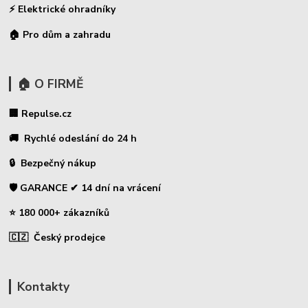
⚡
Elektrické ohradníky
🏠 Pro dům a zahradu
🏠 O FIRMĚ
🏢 Repulse.cz
🚚 Rychlé odeslání do 24 h
🔒 Bezpečný nákup
🛡️ GARANCE ✔ 14 dní na vrácení
⭐ 180 000+ zákazníků
🇨🇿 Český prodejce
Kontakty