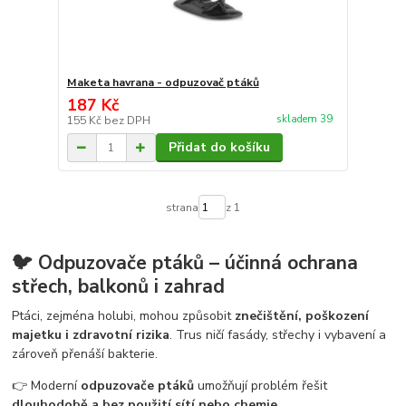
Maketa havrana - odpuzovač ptáků
187 Kč
skladem 39
155 Kč
bez DPH
Přidat do košíku
strana
z 1
🐦 Odpuzovače ptáků – účinná ochrana
střech, balkonů i zahrad
Ptáci, zejména holubi, mohou způsobit
znečištění, poškození
majetku i zdravotní rizika
. Trus ničí fasády, střechy i vybavení a
zároveň přenáší bakterie.
👉 Moderní
odpuzovače ptáků
umožňují problém řešit
dlouhodobě a bez použití sítí nebo chemie
.