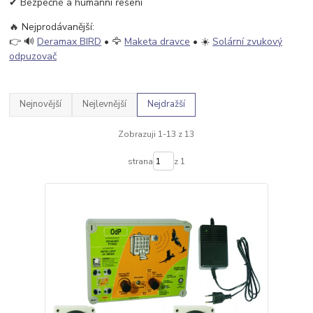
✔ Bezpečné a humánní řešení
🔥 Nejprodávanější:
👉 🔊
Deramax BIRD
• 🦅
Maketa dravce
• ☀️
Solární zvukový
odpuzovač
Nejnovější
Nejlevnější
Nejdražší
Zobrazuji 1-13 z 13
strana
z 1