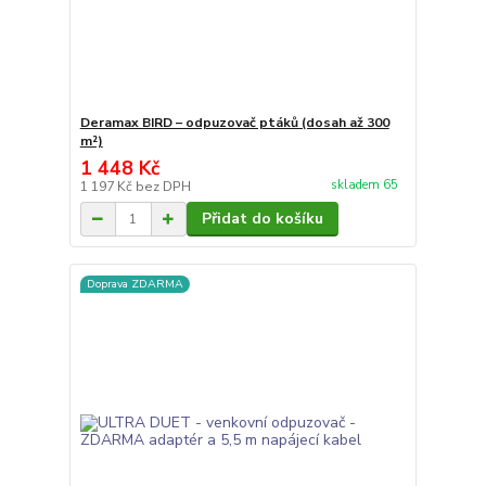
Deramax BIRD – odpuzovač ptáků (dosah až 300
m²)
1 448 Kč
skladem 65
1 197 Kč
bez DPH
Přidat do košíku
Doprava ZDARMA