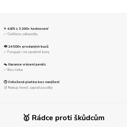
⭐ 4,8/5 z 3 200+ hodnocení
✅ Ověřeno zákazníky
🔊 24 500+ prodaných kusů
✅ Funguje i na opatrné kuny
🪤 Garance vrácení peněz
✅ Bez rizika
🕒 Odložená platba bez navýšení
🛒 Nakup hned, zaplať později
🥇 Rádce proti škůdcům