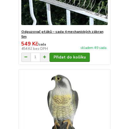
Odpuzovač ptáků – sada 4 mechanických zábran
5m
549 Kč
/
sada
skladem 49 sada
454 Kč
bez DPH
Přidat do košíku