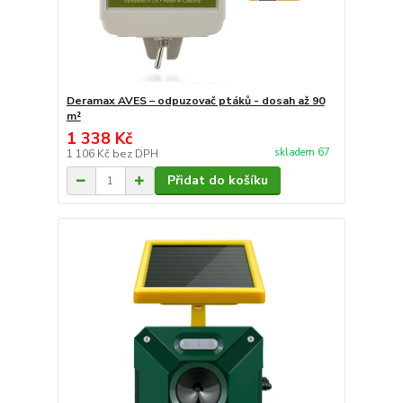
Deramax AVES – odpuzovač ptáků - dosah až 90
m²
1 338 Kč
skladem 67
1 106 Kč
bez DPH
Přidat do košíku