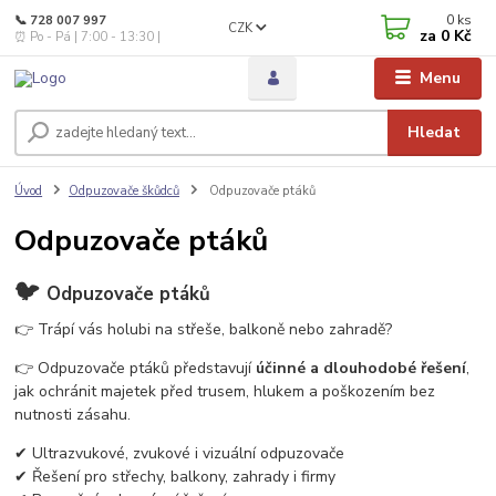
0
ks
📞 728 007 997
CZK
za
0 Kč
⏰ Po - Pá | 7:00 - 13:30 |
Menu
Hledat
Úvod
Odpuzovače škůdců
Odpuzovače ptáků
Odpuzovače ptáků
🐦
Odpuzovače ptáků
👉 Trápí vás holubi na střeše, balkoně nebo zahradě?
👉 Odpuzovače ptáků představují
účinné a dlouhodobé řešení
,
jak ochránit majetek před trusem, hlukem a poškozením bez
nutnosti zásahu.
✔ Ultrazvukové, zvukové i vizuální odpuzovače
✔ Řešení pro střechy, balkony, zahrady i firmy