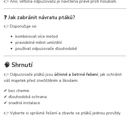
👉 Ano, většina odpuzovačů je navržena právě proti holubům.
❓ Jak zabránit návratu ptáků?
👉 Doporučuje se:
kombinovat více metod
pravidelně měnit umístění
používat odpuzovače dlouhodobě
🧠 Shrnutí
👉 Odpuzovače ptáků jsou
účinné a šetrné řešení
, jak ochránit
váš majetek před znečištěním a škodami.
✔ bez chemie
✔ dlouhodobá ochrana
✔ snadná instalace
👉 Vyberte si správné řešení a zbavte se ptáků jednou provždy.