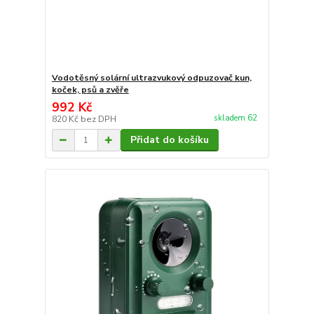
Vodotěsný solární ultrazvukový odpuzovač kun,
koček, psů a zvěře
992 Kč
skladem 62
820 Kč
bez DPH
Přidat do košíku