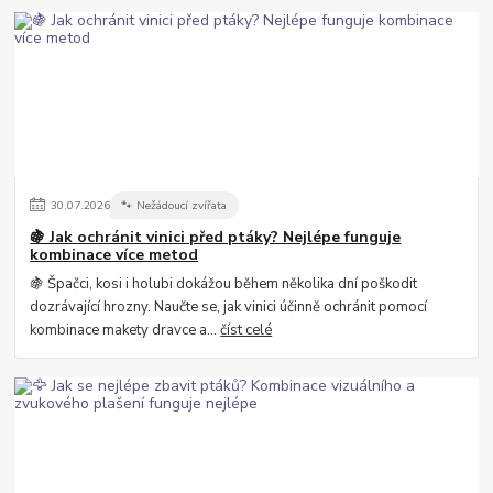
30
.
07
.
2026
🐾 Nežádoucí zvířata
🍇 Jak ochránit vinici před ptáky? Nejlépe funguje
kombinace více metod
🍇 Špačci, kosi i holubi dokážou během několika dní poškodit
dozrávající hrozny. Naučte se, jak vinici účinně ochránit pomocí
kombinace makety dravce a...
číst celé