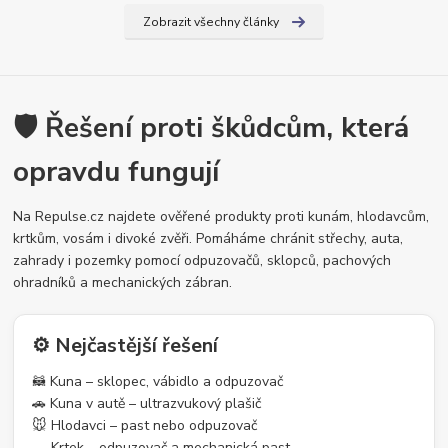
Zobrazit všechny články
🛡️ Řešení proti škůdcům, která
opravdu fungují
Na Repulse.cz najdete ověřené produkty proti kunám, hlodavcům,
krtkům, vosám i divoké zvěři. Pomáháme chránit střechy, auta,
zahrady i pozemky pomocí odpuzovačů, sklopců, pachových
ohradníků a mechanických zábran.
⚙️ Nejčastější řešení
🦝 Kuna – sklopec, vábidlo a odpuzovač
🚗 Kuna v autě – ultrazvukový plašič
🐭 Hlodavci – past nebo odpuzovač
🕳️ Krtek – odpuzovač a mechanická past