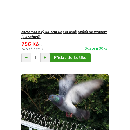
Automatický solární odpuzovač ptáků se zvukem
(13 režimů)
756 Kč
/
ks
Skladem 30 ks
625 Kč
bez DPH
Přidat do košíku