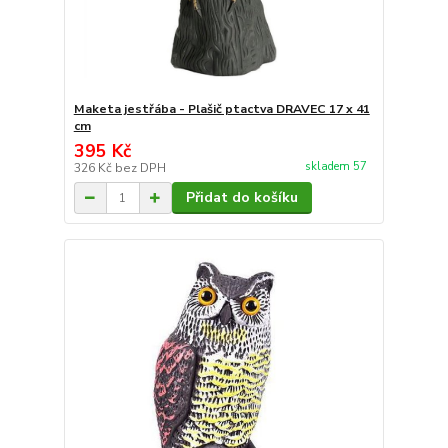
Maketa jestřába - Plašič ptactva DRAVEC 17 x 41
cm
395 Kč
skladem 57
326 Kč
bez DPH
Přidat do košíku