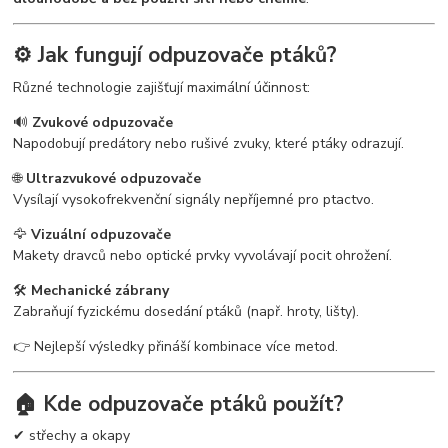
⚙️ Jak fungují odpuzovače ptáků?
Různé technologie zajišťují maximální účinnost:
🔊
Zvukové odpuzovače
Napodobují predátory nebo rušivé zvuky, které ptáky odrazují.
🌐
Ultrazvukové odpuzovače
Vysílají vysokofrekvenční signály nepříjemné pro ptactvo.
🦅
Vizuální odpuzovače
Makety dravců nebo optické prvky vyvolávají pocit ohrožení.
🛠
Mechanické zábrany
Zabraňují fyzickému dosedání ptáků (např. hroty, lišty).
👉 Nejlepší výsledky přináší kombinace více metod.
🏠 Kde odpuzovače ptáků použít?
✔ střechy a okapy