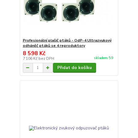
Profesionální plašič ptáků - OdP-4 Ultrazvukový
odháněč ptáků se 4 reproduktory
8 598 Kč
skladem 59
7 106 Kč
bez DPH
Přidat do košíku