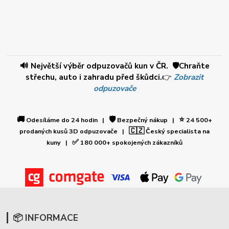
🔊 Největší výběr odpuzovačů kun v ČR. 🛡️Chraňte
střechu, auto i zahradu před škůdci.
👉
Zobrazit
odpuzovače
🚚
🛡️
⭐
Odesíláme do 24 hodin |
Bezpečný nákup |
24 500+
🇨🇿
prodaných kusů 3D odpuzovače |
Český specialista na
✅
kuny |
180 000+ spokojených zákazníků
📦 INFORMACE