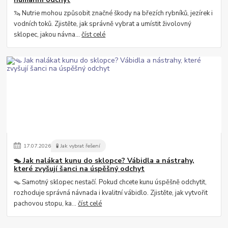
🦦 Nutrie mohou způsobit značné škody na březích rybníků, jezírek i
vodních toků. Zjistěte, jak správně vybrat a umístit živolovný
sklopec, jakou návna...
číst celé
17
.
07
.
2026
🧪 Jak vybrat řešení
🪤 Jak nalákat kunu do sklopce? Vábidla a nástrahy,
které zvyšují šanci na úspěšný odchyt
🪤 Samotný sklopec nestačí. Pokud chcete kunu úspěšně odchytit,
rozhoduje správná návnada i kvalitní vábidlo. Zjistěte, jak vytvořit
pachovou stopu, ka...
číst celé