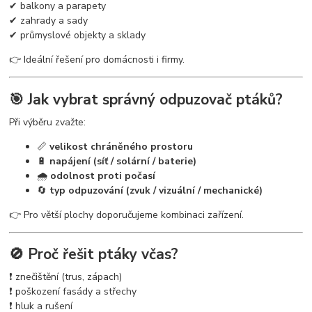
✔ balkony a parapety
✔ zahrady a sady
✔ průmyslové objekty a sklady
👉 Ideální řešení pro domácnosti i firmy.
🎯 Jak vybrat správný odpuzovač ptáků?
Při výběru zvažte:
📏
velikost chráněného prostoru
🔋
napájení (síť / solární / baterie)
🌧
odolnost proti počasí
🔄
typ odpuzování (zvuk / vizuální / mechanické)
👉 Pro větší plochy doporučujeme kombinaci zařízení.
🚫 Proč řešit ptáky včas?
❗ znečištění (trus, zápach)
❗ poškození fasády a střechy
❗ hluk a rušení