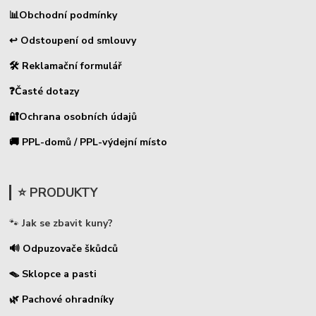
📊
Obchodní podmínky
↩ Odstoupení od smlouvy
🛠 Reklamační formulář
❓Časté dotazy
🔐Ochrana osobních údajů
🚚 PPL-domů / PPL-výdejní místo
⭐ PRODUKTY
🐾
Jak se zbavit kuny?
🔊 Odpuzovače škůdců
🪤 Sklopce a pasti
🌿 Pachové ohradníky