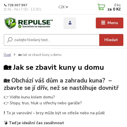
0
ks
📞 728 007 997
CZK
za
0 Kč
⏰ Po - Pá | 7:00 - 13:30 |
Menu
Hledat
Úvod
🏡 Jak se zbavit kuny u domu
🏡 Jak se zbavit kuny u domu
🏡 Obchází váš dům a zahradu kuna? –
zbavte se jí dřív, než se nastěhuje dovnitř
👉 Vidíte kunu kolem domu?
👉 Stopy, trus, hluk u střechy nebo garáže?
❗ To je varování – brzy může být ve střeše nebo na půdě
💣
Teď je ideální čas zasáhnout