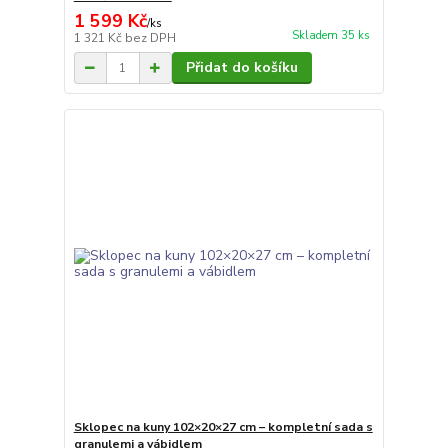
1 599 Kč
/
ks
Skladem 35 ks
1 321 Kč
bez DPH
Přidat do košíku
Sklopec na kuny 102×20×27 cm – kompletní sada s
granulemi a vábidlem