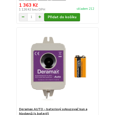
1 363 Kč
skladem 212
1 126 Kč
bez DPH
Přidat do košíku
Deramax AUTO – bateriový odpuzovač kun a
hlodavců (s baterií)