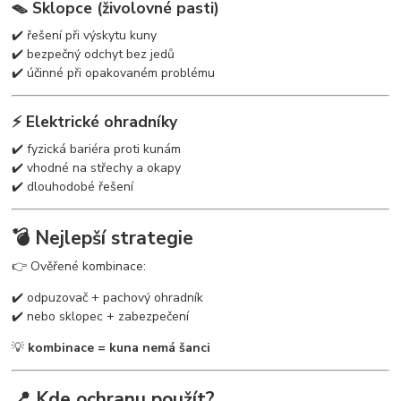
🪤 Sklopce (živolovné pasti)
✔️ řešení při výskytu kuny
✔️ bezpečný odchyt bez jedů
✔️ účinné při opakovaném problému
⚡ Elektrické ohradníky
✔️ fyzická bariéra proti kunám
✔️ vhodné na střechy a okapy
✔️ dlouhodobé řešení
💣 Nejlepší strategie
👉 Ověřené kombinace:
✔️ odpuzovač + pachový ohradník
✔️ nebo sklopec + zabezpečení
💡
kombinace = kuna nemá šanci
📍 Kde ochranu použít?