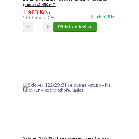
(dosah až 450 m²)
1 983 Kč
/
ks
Skladem 15 ks
1 639 Kč
bez DPH
Přidat do košíku
Sklopec 122x29x31 se dvěma vstupy - Na lišky,