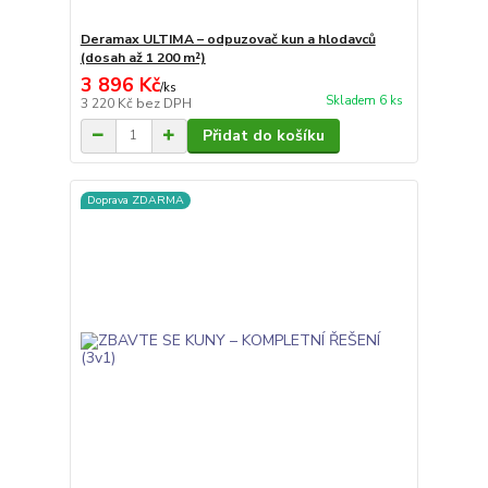
Deramax ULTIMA – odpuzovač kun a hlodavců
(dosah až 1 200 m²)
3 896 Kč
/
ks
Skladem 6 ks
3 220 Kč
bez DPH
Přidat do košíku
Doprava ZDARMA