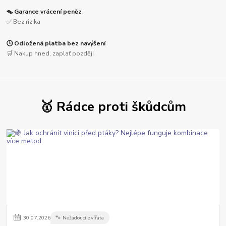
🪤 Garance vrácení peněz
✅ Bez rizika
🕒 Odložená platba bez navýšení
🛒 Nakup hned, zaplať později
🥇 Rádce proti škůdcům
30
.
07
.
2026
🐾 Nežádoucí zvířata