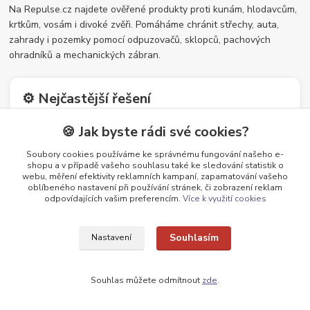
Na Repulse.cz najdete ověřené produkty proti kunám, hlodavcům,
krtkům, vosám i divoké zvěři. Pomáháme chránit střechy, auta,
zahrady i pozemky pomocí odpuzovačů, sklopců, pachových
ohradníků a mechanických zábran.
⚙️ Nejčastější řešení
🦝 Kuna – sklopec, vábidlo a odpuzovač
🍪 Jak byste rádi své cookies?
🚗 Kuna v autě – ultrazvukový plašič
🐭 Hlodavci – past nebo odpuzovač
Soubory cookies používáme ke správnému fungování našeho e-
shopu a v případě vašeho souhlasu také ke sledování statistik o
🕳️ Krtek – odpuzovač a mechanická past
webu, měření efektivity reklamních kampaní, zapamatování vašeho
🐗 Zvěř – pachový ohradník
oblíbeného nastavení při používání stránek, či zobrazení reklam
odpovídajících vašim preferencím.
Více k využití cookies
Souhlasím
⭐ Proč nakupovat u nás
Nastavení
✔️ Ověřené produkty s reálným účinkem
✔️ Rychlé odeslání ze skladu v ČR
Souhlas můžete odmítnout
zde
.
✔️ Široký výběr řešení podle problému