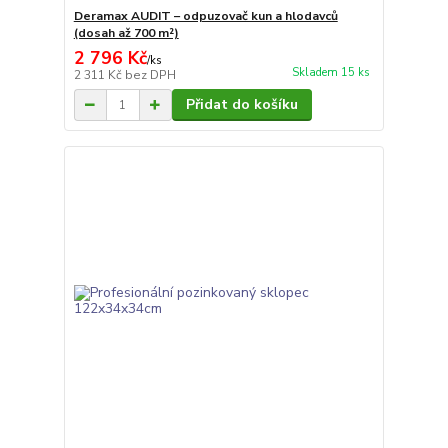
Deramax AUDIT – odpuzovač kun a hlodavců
(dosah až 700 m²)
2 796 Kč
/
ks
Skladem 15 ks
2 311 Kč
bez DPH
Přidat do košíku