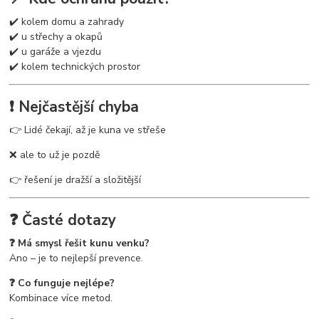
✔️ kolem domu a zahrady
✔️ u střechy a okapů
✔️ u garáže a vjezdu
✔️ kolem technických prostor
❗ Nejčastější chyba
👉 Lidé čekají, až je kuna ve střeše
❌ ale to už je pozdě
👉 řešení je dražší a složitější
❓ Časté dotazy
❓ Má smysl řešit kunu venku?
Ano – je to nejlepší prevence.
❓ Co funguje nejlépe?
Kombinace více metod.