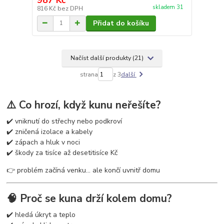
skladem 31
816 Kč
bez DPH
Přidat do košíku
Načíst další produkty (21)
strana
z 3
další
⚠️ Co hrozí, když kunu neřešíte?
✔️ vniknutí do střechy nebo podkroví
✔️ zničená izolace a kabely
✔️ zápach a hluk v noci
✔️ škody za tisíce až desetitisíce Kč
👉 problém začíná venku… ale končí uvnitř domu
🧠 Proč se kuna drží kolem domu?
✔️ hledá úkryt a teplo