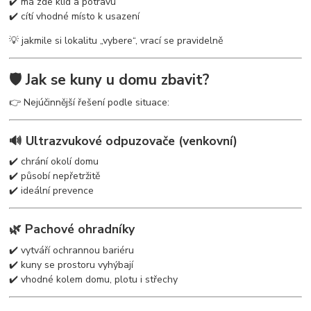
✔️ má zde klid a potravu
✔️ cítí vhodné místo k usazení
💡 jakmile si lokalitu „vybere“, vrací se pravidelně
🛡️ Jak se kuny u domu zbavit?
👉 Nejúčinnější řešení podle situace:
🔊 Ultrazvukové odpuzovače (venkovní)
✔️ chrání okolí domu
✔️ působí nepřetržitě
✔️ ideální prevence
🌿 Pachové ohradníky
✔️ vytváří ochrannou bariéru
✔️ kuny se prostoru vyhýbají
✔️ vhodné kolem domu, plotu i střechy