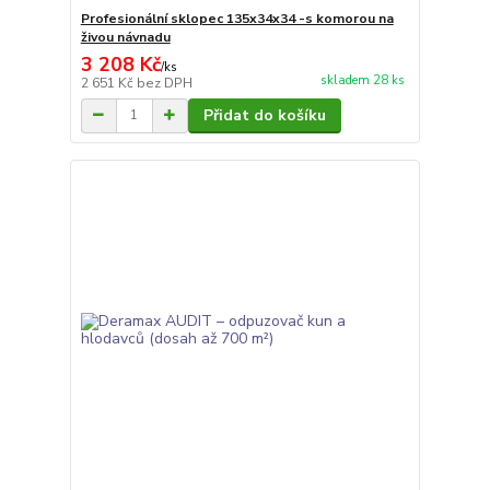
Profesionální sklopec 135x34x34 -s komorou na
živou návnadu
3 208 Kč
/
ks
skladem 28 ks
2 651 Kč
bez DPH
Přidat do košíku