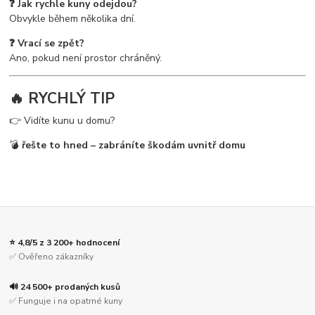
❓ Jak rychle kuny odejdou?
Obvykle během několika dní.
❓ Vrací se zpět?
Ano, pokud není prostor chráněný.
🔥 RYCHLÝ TIP
👉 Vidíte kunu u domu?
💣
řešte to hned – zabráníte škodám uvnitř domu
⭐ 4,8/5 z 3 200+ hodnocení
✅ Ověřeno zákazníky
🔊 24 500+ prodaných kusů
✅ Funguje i na opatrné kuny