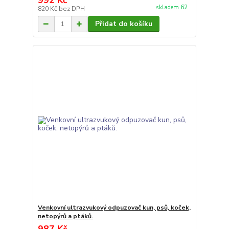
992 Kč
skladem 62
820 Kč
bez DPH
Přidat do košíku
Venkovní ultrazvukový odpuzovač kun, psů, koček,
netopýrů a ptáků.
987 Kč