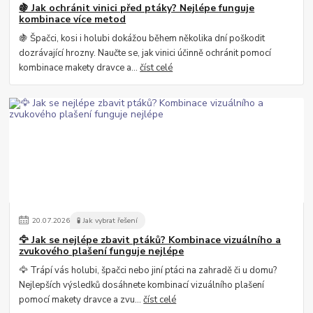
🍇 Jak ochránit vinici před ptáky? Nejlépe funguje
kombinace více metod
🍇 Špačci, kosi i holubi dokážou během několika dní poškodit
dozrávající hrozny. Naučte se, jak vinici účinně ochránit pomocí
kombinace makety dravce a...
číst celé
20
.
07
.
2026
🧪 Jak vybrat řešení
🦅 Jak se nejlépe zbavit ptáků? Kombinace vizuálního a
zvukového plašení funguje nejlépe
🦅 Trápí vás holubi, špačci nebo jiní ptáci na zahradě či u domu?
Nejlepších výsledků dosáhnete kombinací vizuálního plašení
pomocí makety dravce a zvu...
číst celé