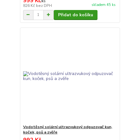
999 Kč
/
ks
skladem 45 ks
826 Kč
bez DPH
Přidat do košíku
Vodotěsný solární ultrazvukový odpuzovač kun,
koček, psů a zvěře