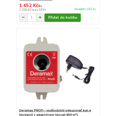
1 452 Kč
/
ks
skladem 162 ks
1 200 Kč
bez DPH
Přidat do košíku
Deramax PROFI – voděodolný odpuzovač kun a
hlodavců s adaptérem (dosah 650 m²)