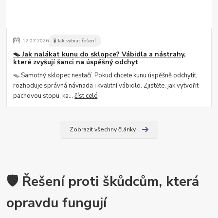
17
.
07
.
2026
🧪 Jak vybrat řešení
🪤 Jak nalákat kunu do sklopce? Vábidla a nástrahy,
které zvyšují šanci na úspěšný odchyt
🪤 Samotný sklopec nestačí. Pokud chcete kunu úspěšně odchytit,
rozhoduje správná návnada i kvalitní vábidlo. Zjistěte, jak vytvořit
pachovou stopu, ka...
číst celé
Zobrazit všechny články
🛡️ Řešení proti škůdcům, která
opravdu fungují