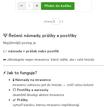
Přidat do košíku
strana
z 1
💡 Řešení: návnady, prášky a postřiky
Nejúčinnější postup je:
👉
návnada + prášek nebo postřik
➡️ zlikvidujete nejen mravence, které vidíte, ale i celé hnízdo
⚡ Jak to funguje?
🧪
Návnady na mravence
mravenci odnesou jed do hnízda → zničí celou kolonii
💥
Postřiky a aerosoly
okamžitě likvidují aktivní mravence
🌿
Prášky
vytvoří bariéru, kterou mravenci nepřekonají