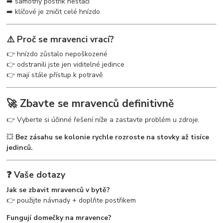
➡️ samotný postřik nestačí
➡️ klíčové je zničit celé hnízdo
⚠️ Proč se mravenci vrací?
👉 hnízdo zůstalo nepoškozené
👉 odstranili jste jen viditelné jedince
👉 mají stále přístup k potravě
🚀 Zbavte se mravenců definitivně
👉 Vyberte si účinné řešení níže a zastavte problém u zdroje.
💥
Bez zásahu se kolonie rychle rozroste na stovky až tisíce
jedinců.
❓ Vaše dotazy
Jak se zbavit mravenců v bytě?
👉 použijte návnady + doplňte postřikem
Fungují domečky na mravence?