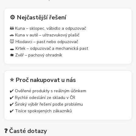
⚙️ Nejčastější řešení
🦝 Kuna – sklopec, vábidlo a odpuzovač
🚗 Kuna v autě – ultrazvukový plašič
🐭 Hlodavci – past nebo odpuzovač
🕳️ Krtek – odpuzovač a mechanická past
🐗 Zvěř – pachový ohradník
⭐ Proč nakupovat u nás
✔️ Ověřené produkty s reálným účinkem
✔️ Rychlé odeslání ze skladu v ČR
✔️ Široký výběr řešení podle problému
✔️ Tisíce spokojených zákazníků
❓ Časté dotazy