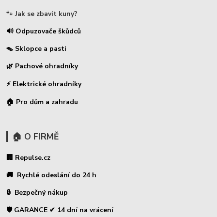
🐾
Jak se zbavit kuny?
🔊 Odpuzovače škůdců
🪤 Sklopce a pasti
🌿 Pachové ohradníky
⚡
Elektrické ohradníky
🏠 Pro dům a zahradu
🏠 O FIRMĚ
🏢 Repulse.cz
🚚 Rychlé odeslání do 24 h
🔒 Bezpečný nákup
🛡️ GARANCE ✔ 14 dní na vrácení