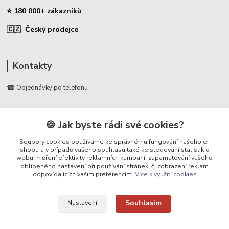
⭐ 180 000+ zákazníků
🇨🇿 Český prodejce
Kontakty
☎ Objednávky po telefonu
🛡️ Infolinka
📞 728 007 997
🍪 Jak byste rádi své cookies?
⏰ Po - Pá | 7:00 - 13:30 |
Soubory cookies používáme ke správnému fungování našeho e-
shopu a v případě vašeho souhlasu také ke sledování statistik o
info@repulse.cz
webu, měření efektivity reklamních kampaní, zapamatování vašeho
oblíbeného nastavení při používání stránek, či zobrazení reklam
odpovídajících vašim preferencím.
Více k využití cookies
Souhlasím
Nastavení
Upravit sběr cookies.