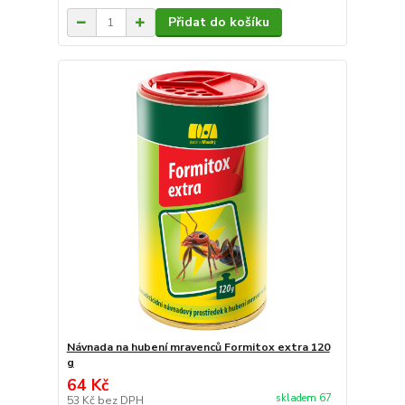
Přidat do košíku
Návnada na hubení mravenců Formitox extra 120
g
64 Kč
skladem 67
53 Kč
bez DPH