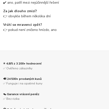
✔️ ano, patří mezi nejúčinnější řešení
Za jak dlouho zmizí?
👉 obvykle během několika dní
Vrátí se mravenci zpět?
👉 pokud není zničeno hnízdo, ano
⭐ 4,8/5 z 3 200+ hodnocení
✅ Ověřeno zákazníky
🔊 24 500+ prodaných kusů
✅ Funguje i na opatrné kuny
🪤 Garance vrácení peněz
✅ Bez rizika