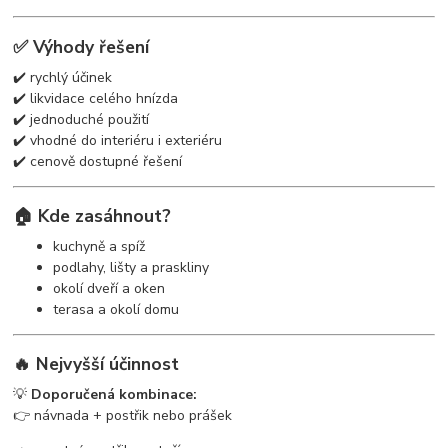
✅ Výhody řešení
✔️ rychlý účinek
✔️ likvidace celého hnízda
✔️ jednoduché použití
✔️ vhodné do interiéru i exteriéru
✔️ cenově dostupné řešení
🏠 Kde zasáhnout?
kuchyně a spíž
podlahy, lišty a praskliny
okolí dveří a oken
terasa a okolí domu
🔥 Nejvyšší účinnost
💡
Doporučená kombinace:
👉 návnada + postřik nebo prášek