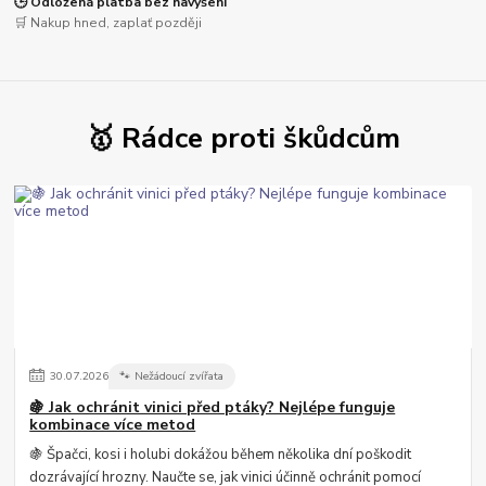
🕒 Odložená platba bez navýšení
🛒 Nakup hned, zaplať později
🥇 Rádce proti škůdcům
30
.
07
.
2026
🐾 Nežádoucí zvířata
🍇 Jak ochránit vinici před ptáky? Nejlépe funguje
kombinace více metod
🍇 Špačci, kosi i holubi dokážou během několika dní poškodit
dozrávající hrozny. Naučte se, jak vinici účinně ochránit pomocí