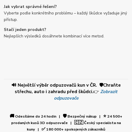
Jak vybrat správné řešení?
Vyberte podle konkrétního problému – každý škůdce vyžaduje jiný
přístup.
Stačí jeden produkt?
Nejlepších výsledků dosáhnete kombinací více metod.
🔊 Největší výběr odpuzovačů kun v ČR. 🛡️Chraňte
střechu, auto i zahradu před škůdci.
👉
Zobrazit
odpuzovače
🚚
🛡️
⭐
Odesíláme do 24 hodin |
Bezpečný nákup |
24 500+
🇨🇿
prodaných kusů 3D odpuzovače |
Český specialista na
✅
kuny |
180 000+ spokojených zákazníků