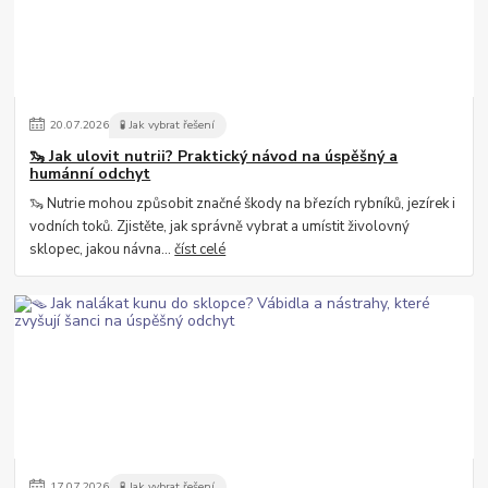
20
.
07
.
2026
🧪 Jak vybrat řešení
🦦 Jak ulovit nutrii? Praktický návod na úspěšný a
humánní odchyt
🦦 Nutrie mohou způsobit značné škody na březích rybníků, jezírek i
vodních toků. Zjistěte, jak správně vybrat a umístit živolovný
sklopec, jakou návna...
číst celé
17
.
07
.
2026
🧪 Jak vybrat řešení