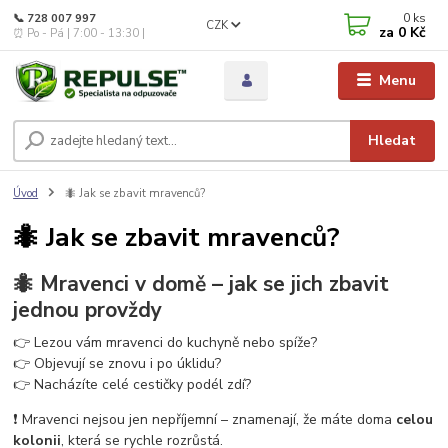
0
ks
📞 728 007 997
CZK
za
0 Kč
⏰ Po - Pá | 7:00 - 13:30 |
Menu
Hledat
Úvod
🐜 Jak se zbavit mravenců?
🐜 Jak se zbavit mravenců?
🐜 Mravenci v domě – jak se jich zbavit
jednou provždy
👉 Lezou vám mravenci do kuchyně nebo spíže?
👉 Objevují se znovu i po úklidu?
👉 Nacházíte celé cestičky podél zdí?
❗ Mravenci nejsou jen nepříjemní – znamenají, že máte doma
celou
kolonii
, která se rychle rozrůstá.