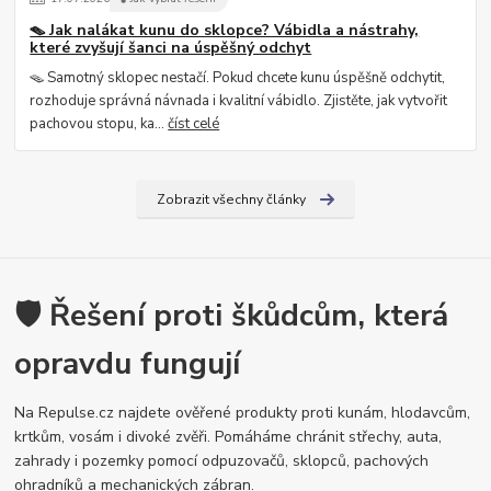
🪤 Jak nalákat kunu do sklopce? Vábidla a nástrahy,
které zvyšují šanci na úspěšný odchyt
🪤 Samotný sklopec nestačí. Pokud chcete kunu úspěšně odchytit,
rozhoduje správná návnada i kvalitní vábidlo. Zjistěte, jak vytvořit
pachovou stopu, ka...
číst celé
Zobrazit všechny články
🛡️ Řešení proti škůdcům, která
opravdu fungují
Na Repulse.cz najdete ověřené produkty proti kunám, hlodavcům,
krtkům, vosám i divoké zvěři. Pomáháme chránit střechy, auta,
zahrady i pozemky pomocí odpuzovačů, sklopců, pachových
ohradníků a mechanických zábran.