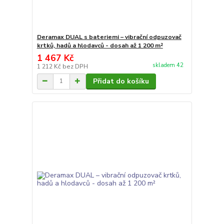
Deramax DUAL s bateriemi – vibrační odpuzovač
krtků, hadů a hlodavců - dosah až 1 200 m²
1 467 Kč
skladem 42
1 212 Kč
bez DPH
Přidat do košíku