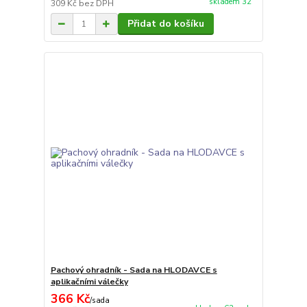
skladem 32
309 Kč
bez DPH
Přidat do košíku
Pachový ohradník - Sada na HLODAVCE s
aplikačními válečky
366 Kč
/
sada