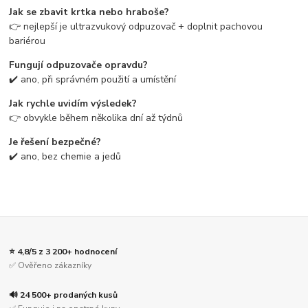
Jak se zbavit krtka nebo hraboše?
👉 nejlepší je ultrazvukový odpuzovač + doplnit pachovou
bariérou
Fungují odpuzovače opravdu?
✔️ ano, při správném použití a umístění
Jak rychle uvidím výsledek?
👉 obvykle během několika dní až týdnů
Je řešení bezpečné?
✔️ ano, bez chemie a jedů
⭐ 4,8/5 z 3 200+ hodnocení
✅ Ověřeno zákazníky
🔊 24 500+ prodaných kusů