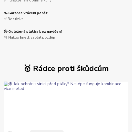
✅ Funguje i na opatrné kuny
🪤 Garance vrácení peněz
✅ Bez rizika
🕒 Odložená platba bez navýšení
🛒 Nakup hned, zaplať později
🥇 Rádce proti škůdcům