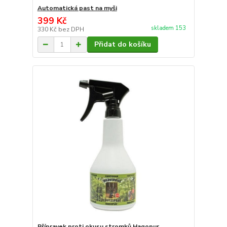
Automatická past na myši
399 Kč
skladem 153
330 Kč
bez DPH
Přidat do košíku
Přípravek proti okusu stromků Hagopur