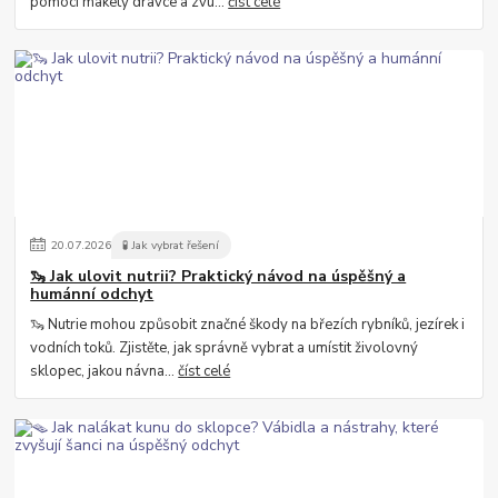
pomocí makety dravce a zvu...
číst celé
20
.
07
.
2026
🧪 Jak vybrat řešení
🦦 Jak ulovit nutrii? Praktický návod na úspěšný a
humánní odchyt
🦦 Nutrie mohou způsobit značné škody na březích rybníků, jezírek i
vodních toků. Zjistěte, jak správně vybrat a umístit živolovný
sklopec, jakou návna...
číst celé