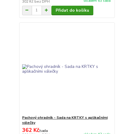
skladem 63 sada
302 Kč
bez DPH
Přidat do košíku
Pachový ohradník - Sada na KRTKY s aplikačními
válečky
362 Kč
/
sada