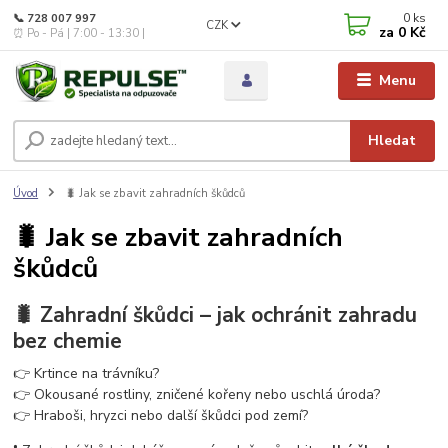
0
ks
📞 728 007 997
CZK
za
0 Kč
⏰ Po - Pá | 7:00 - 13:30 |
Menu
Hledat
Úvod
🐛 Jak se zbavit zahradních škůdců
🐛 Jak se zbavit zahradních
škůdců
🐛 Zahradní škůdci – jak ochránit zahradu
bez chemie
👉 Krtince na trávníku?
👉 Okousané rostliny, zničené kořeny nebo uschlá úroda?
👉 Hraboši, hryzci nebo další škůdci pod zemí?