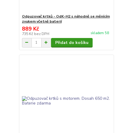
Odpuzovač krtků - OdK-H2 s náhodně se měnícím
zvukem včetně baterií
889 Kč
skladem 58
735 Kč
bez DPH
Přidat do košíku