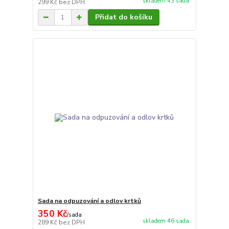
skladem 43 sada
299 Kč
bez DPH
Přidat do košíku
Sada na odpuzování a odlov krtků
350 Kč
/
sada
skladem 46 sada
289 Kč
bez DPH