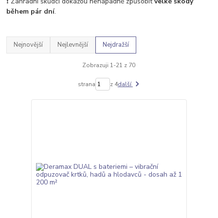
❗ Zahradní škůdci dokážou nenápadně způsobit
velké škody
během pár dní
.
Nejnovější
Nejlevnější
Nejdražší
Zobrazuji 1-21 z 70
strana
z 4
další