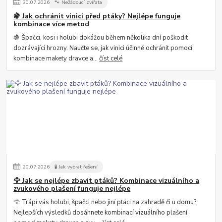
30
.
07
.
2026
🐾 Nežádoucí zvířata
🍇 Jak ochránit vinici před ptáky? Nejlépe funguje
kombinace více metod
🍇 Špačci, kosi i holubi dokážou během několika dní poškodit
dozrávající hrozny. Naučte se, jak vinici účinně ochránit pomocí
kombinace makety dravce a...
číst celé
20
.
07
.
2026
🧪 Jak vybrat řešení
🦅 Jak se nejlépe zbavit ptáků? Kombinace vizuálního a
zvukového plašení funguje nejlépe
🦅 Trápí vás holubi, špačci nebo jiní ptáci na zahradě či u domu?
Nejlepších výsledků dosáhnete kombinací vizuálního plašení