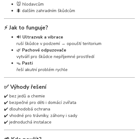
🐭 hlodavcům
🐜 dalším zahradním škůdcům
⚡ Jak to funguje?
🔊
Ultrazvuk a vibrace
ruší škůdce v podzemí → opouští teritorium
🌿
Pachové odpuzovače
vytváří pro škůdce nepříjemné prostředí
🪤
Pasti
řeší akutní problém rychle
✅ Výhody řešení
✔️ bez jedů a chemie
✔️ bezpečné pro děti i domácí zvířata
✔️ dlouhodobá ochrana
✔️ vhodné pro trávníky, záhony i sady
✔️ jednoduchá instalace