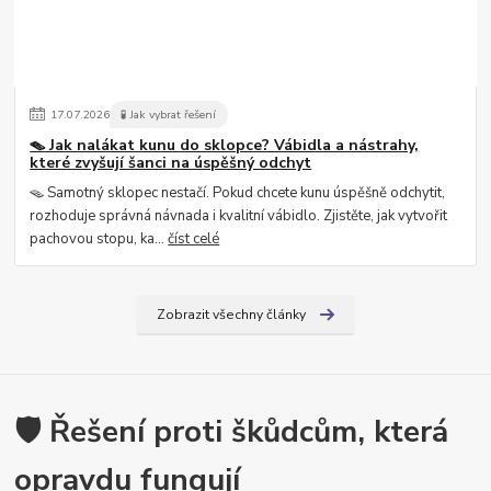
17
.
07
.
2026
🧪 Jak vybrat řešení
🪤 Jak nalákat kunu do sklopce? Vábidla a nástrahy,
které zvyšují šanci na úspěšný odchyt
🪤 Samotný sklopec nestačí. Pokud chcete kunu úspěšně odchytit,
rozhoduje správná návnada i kvalitní vábidlo. Zjistěte, jak vytvořit
pachovou stopu, ka...
číst celé
Zobrazit všechny články
🛡️ Řešení proti škůdcům, která
opravdu fungují