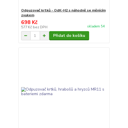
Odpuzovač krtků - OdK-H2 s náhodně se měnícím
zvukem
698 Kč
skladem 54
577 Kč
bez DPH
Přidat do košíku