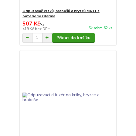
Odpuzovač krtků, hrabošů a hryzců MR11 s
bateriemi zdarma
507 Kč
/
ks
Skladem 62 ks
419 Kč
bez DPH
Přidat do košíku