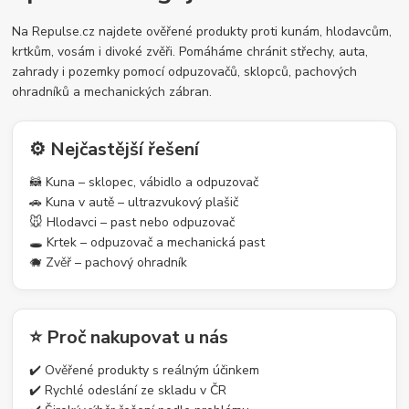
Na Repulse.cz najdete ověřené produkty proti kunám, hlodavcům,
krtkům, vosám i divoké zvěři. Pomáháme chránit střechy, auta,
zahrady i pozemky pomocí odpuzovačů, sklopců, pachových
ohradníků a mechanických zábran.
⚙️ Nejčastější řešení
🦝 Kuna – sklopec, vábidlo a odpuzovač
🚗 Kuna v autě – ultrazvukový plašič
🐭 Hlodavci – past nebo odpuzovač
🕳️ Krtek – odpuzovač a mechanická past
🐗 Zvěř – pachový ohradník
⭐ Proč nakupovat u nás
✔️ Ověřené produkty s reálným účinkem
✔️ Rychlé odeslání ze skladu v ČR