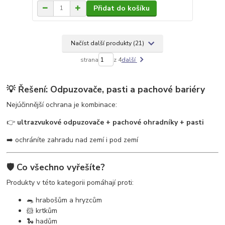
Přidat do košíku
Načíst další produkty (21)
strana
z 4
další
💡 Řešení: Odpuzovače, pasti a pachové bariéry
Nejúčinnější ochrana je kombinace:
👉
ultrazvukové odpuzovače + pachové ohradníky + pasti
➡️ ochráníte zahradu nad zemí i pod zemí
🛡️ Co všechno vyřešíte?
Produkty v této kategorii pomáhají proti:
🐀 hrabošům a hryzcům
🐹 krtkům
🐍 hadům