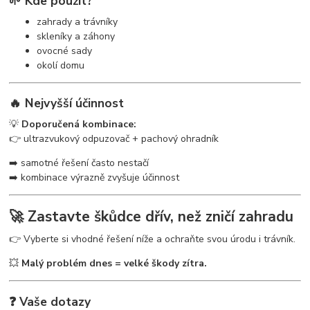
🌱 Kde použít?
zahrady a trávníky
skleníky a záhony
ovocné sady
okolí domu
🔥 Nejvyšší účinnost
💡
Doporučená kombinace:
👉 ultrazvukový odpuzovač + pachový ohradník
➡️ samotné řešení často nestačí
➡️ kombinace výrazně zvyšuje účinnost
🚀 Zastavte škůdce dřív, než zničí zahradu
👉 Vyberte si vhodné řešení níže a ochraňte svou úrodu i trávník.
💥
Malý problém dnes = velké škody zítra.
❓ Vaše dotazy