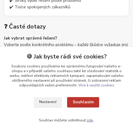
✔️ Široký výběr řešení podle problému
✔️ Tisíce spokojených zákazníků
❓ Časté dotazy
Jak vybrat správné řešení?
Vyberte podle konkrétního problému – každý škůdce vyžaduje jiný
přístup.
🍪 Jak byste rádi své cookies?
Stačí jeden produkt?
Soubory cookies používáme ke správnému fungování našeho e-
Nejlepších výsledků dosáhnete kombinací více metod.
shopu a v případě vašeho souhlasu také ke sledování statistik o
webu, měření efektivity reklamních kampaní, zapamatování vašeho
oblíbeného nastavení při používání stránek, či zobrazení reklam
odpovídajících vašim preferencím.
Více k využití cookies
Souhlasím
Nastavení
🔊 Největší výběr odpuzovačů kun v ČR. 🛡️Chraňte
Souhlas můžete odmítnout
zde
.
střechu, auto i zahradu před škůdci.
👉
Zobrazit
odpuzovače