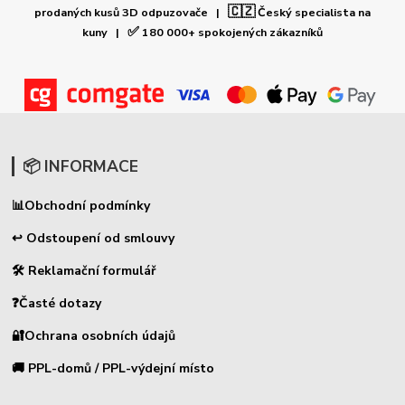
🇨🇿
prodaných kusů 3D odpuzovače |
Český specialista na
✅
kuny |
180 000+ spokojených zákazníků
📦 INFORMACE
📊
Obchodní podmínky
↩ Odstoupení od smlouvy
🛠 Reklamační formulář
❓Časté dotazy
🔐Ochrana osobních údajů
🚚 PPL-domů / PPL-výdejní místo