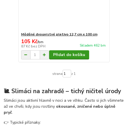
Měděné dvouvrstvé pletivo 12,7 cm x 100 cm
105 Kč
/
bm
Skladem 462 bm
87 Kč
bez DPH
Přidat do košíku
strana
z 1
🐌 Slimáci na zahradě – tichý ničitel úrody
Slimáci jsou aktivní hlavně v noci a ve vlhku. Často si jich všimnete
až ve chvíli, kdy jsou rostliny
okousané, zničené nebo úplně
pryč
.
👉 Typické příznaky: