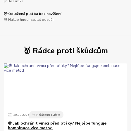
✅ Bez rizika
🕒 Odložená platba bez navýšení
🛒 Nakup hned, zaplať později
🥇 Rádce proti škůdcům
30
.
07
.
2026
🐾 Nežádoucí zvířata
🍇 Jak ochránit vinici před ptáky? Nejlépe funguje
kombinace více metod