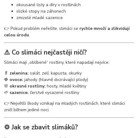
okousané listy a díry v rostlinách
slizké stopy na záhonech
zmizelé mladé sazenice
👉 Pokud problém neřešíte, slimáci se
rychle množí a zlikvidují
celou úrodu
.
⚠️ Co slimáci nejčastěji ničí?
Slimáci mají „oblíbené“ rostliny, které napadají nejvíce:
🥬
zelenina:
salát, zelí, kapusta, okurky
🍓
ovoce:
jahody (hlavně dozrávající plody)
🌸
okrasné rostliny:
hosty, mladé květiny
🌱
sazenice:
čerstvě vysazené rostliny
👉 Největší škody vznikají na mladých rostlinách, které slimáci
zničí během jediné noci.
⚙️ Jak se zbavit slimáků?