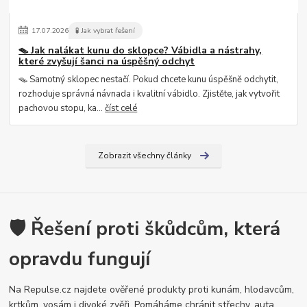
17
.
07
.
2026
🧪 Jak vybrat řešení
🪤 Jak nalákat kunu do sklopce? Vábidla a nástrahy,
které zvyšují šanci na úspěšný odchyt
🪤 Samotný sklopec nestačí. Pokud chcete kunu úspěšně odchytit,
rozhoduje správná návnada i kvalitní vábidlo. Zjistěte, jak vytvořit
pachovou stopu, ka...
číst celé
Zobrazit všechny články
🛡️ Řešení proti škůdcům, která
opravdu fungují
Na Repulse.cz najdete ověřené produkty proti kunám, hlodavcům,
krtkům, vosám i divoké zvěři. Pomáháme chránit střechy, auta,