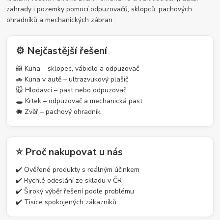
zahrady i pozemky pomocí odpuzovačů, sklopců, pachových
ohradníků a mechanických zábran.
⚙️ Nejčastější řešení
🦝 Kuna – sklopec, vábidlo a odpuzovač
🚗 Kuna v autě – ultrazvukový plašič
🐭 Hlodavci – past nebo odpuzovač
🕳️ Krtek – odpuzovač a mechanická past
🐗 Zvěř – pachový ohradník
⭐ Proč nakupovat u nás
✔️ Ověřené produkty s reálným účinkem
✔️ Rychlé odeslání ze skladu v ČR
✔️ Široký výběr řešení podle problému
✔️ Tisíce spokojených zákazníků