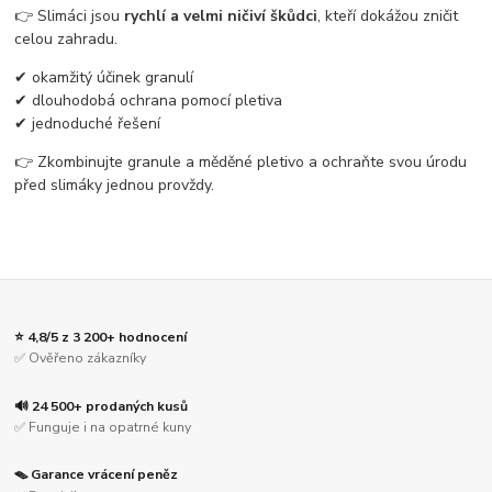
👉 Slimáci jsou
rychlí a velmi ničiví škůdci
, kteří dokážou zničit
celou zahradu.
✔ okamžitý účinek granulí
✔ dlouhodobá ochrana pomocí pletiva
✔ jednoduché řešení
👉 Zkombinujte granule a měděné pletivo a ochraňte svou úrodu
před slimáky jednou provždy.
⭐ 4,8/5 z 3 200+ hodnocení
✅ Ověřeno zákazníky
🔊 24 500+ prodaných kusů
✅ Funguje i na opatrné kuny
🪤 Garance vrácení peněz