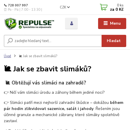
0
ks
📞 728 007 997
CZK
za
0 Kč
⏰ Po - Pá | 7:00 - 13:30 |
Menu
Hledat
Úvod
🐌 Jak se zbavit slimáků?
🐌 Jak se zbavit slimáků?
🐌 Obtěžují vás slimáci na zahradě?
👉 Ničí vám slimáci úrodu a záhony během jediné noci?
👉 Slimáci patří mezi nejhorší zahradní škůdce – dokážou
během
pár hodin zlikvidovat sazenice, salát i jahody
. Řešením jsou
účinné granule a mechanické zábrany, které slimáky spolehlivě
zastaví.