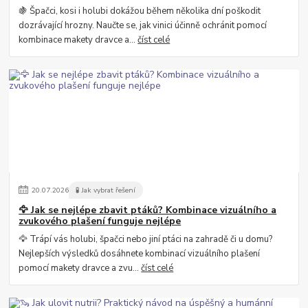
🍇 Špačci, kosi i holubi dokážou během několika dní poškodit
dozrávající hrozny. Naučte se, jak vinici účinně ochránit pomocí
kombinace makety dravce a...
číst celé
20
.
07
.
2026
🧪 Jak vybrat řešení
🦅 Jak se nejlépe zbavit ptáků? Kombinace vizuálního a
zvukového plašení funguje nejlépe
🦅 Trápí vás holubi, špačci nebo jiní ptáci na zahradě či u domu?
Nejlepších výsledků dosáhnete kombinací vizuálního plašení
pomocí makety dravce a zvu...
číst celé