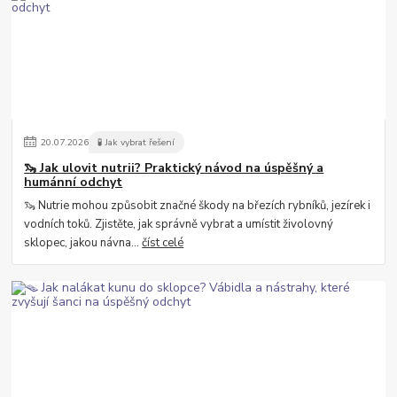
20
.
07
.
2026
🧪 Jak vybrat řešení
🦦 Jak ulovit nutrii? Praktický návod na úspěšný a
humánní odchyt
🦦 Nutrie mohou způsobit značné škody na březích rybníků, jezírek i
vodních toků. Zjistěte, jak správně vybrat a umístit živolovný
sklopec, jakou návna...
číst celé