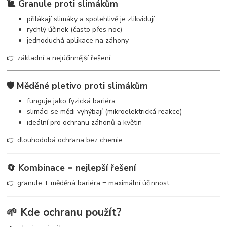
🐌
Granule proti slimákům
přilákají slimáky a spolehlivě je zlikvidují
rychlý účinek (často přes noc)
jednoduchá aplikace na záhony
👉 základní a nejúčinnější řešení
🛡️
Měděné pletivo proti slimákům
funguje jako fyzická bariéra
slimáci se mědi vyhýbají (mikroelektrická reakce)
ideální pro ochranu záhonů a květin
👉 dlouhodobá ochrana bez chemie
🔄
Kombinace = nejlepší řešení
👉 granule + měděná bariéra = maximální účinnost
🌱 Kde ochranu použít?