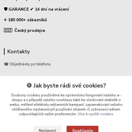
🛡️ GARANCE ✔ 14 dní na vrácení
⭐ 180 000+ zákazníků
🇨🇿 Český prodejce
Kontakty
☎ Objednávky po telefonu
🛡️ Infolinka
📞 728 007 997
🍪 Jak byste rádi své cookies?
⏰ Po - Pá | 7:00 - 13:30 |
Soubory cookies používáme ke správnému fungování našeho e-
shopu a v případě vašeho souhlasu také ke sledování statistik o
info@repulse.cz
webu, měření efektivity reklamních kampaní, zapamatování vašeho
oblíbeného nastavení při používání stránek, či zobrazení reklam
odpovídajících vašim preferencím.
Více k využití cookies
Souhlasím
Nastavení