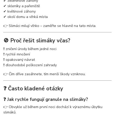
✔ zeleninové záhony
✔ skleníky a pařeniště
✔ květinové záhony
✔ okolí domu a vlhká místa
👉 Slimáci milují vlhko – zaměřte se hlavně na tato místa.
🚫 Proč řešit slimáky včas?
❗ zničení úrody během jedné noci
❗ rychlé množení
❗ opakovaný návrat
❗ dlouhodobé poškození zahrady
👉 Čím dříve zasáhnete, tím menší škody vzniknou.
❓ Často kladené otázky
❓ Jak rychle fungují granule na slimáky?
👉 Obvykle už během první noci dochází k výraznému úbytku
slimáků.