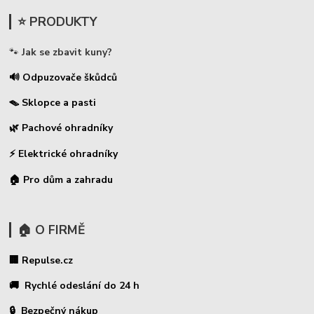
⭐ PRODUKTY
🐾
Jak se zbavit kuny?
🔊 Odpuzovače škůdců
🪤 Sklopce a pasti
🌿 Pachové ohradníky
⚡
Elektrické ohradníky
🏠 Pro dům a zahradu
🏠 O FIRMĚ
🏢 Repulse.cz
🚚 Rychlé odeslání do 24 h
🔒 Bezpečný nákup