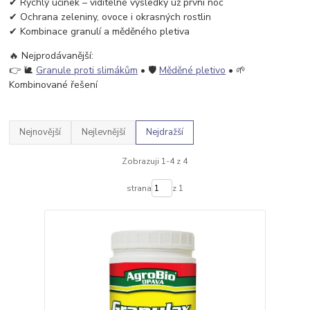
✔ Rychlý účinek – viditelné výsledky už první noc
✔ Ochrana zeleniny, ovoce i okrasných rostlin
✔ Kombinace granulí a měděného pletiva
🔥 Nejprodávanější:
👉 🐌
Granule proti slimákům
• 🛡️
Měděné pletivo
• 🌱
Kombinované řešení
Nejnovější
Nejlevnější
Nejdražší
Zobrazuji 1-4 z 4
strana
z 1