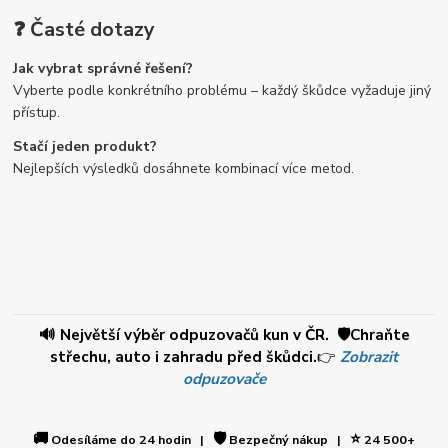
❓ Časté dotazy
Jak vybrat správné řešení?
Vyberte podle konkrétního problému – každý škůdce vyžaduje jiný
přístup.
Stačí jeden produkt?
Nejlepších výsledků dosáhnete kombinací více metod.
🔊 Největší výběr odpuzovačů kun v ČR. 🛡️Chraňte
střechu, auto i zahradu před škůdci.
👉
Zobrazit
odpuzovače
🚚
🛡️
⭐
Odesíláme do 24 hodin |
Bezpečný nákup |
24 500+