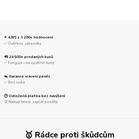
⭐ 4,8/5 z 3 200+ hodnocení
✅ Ověřeno zákazníky
🔊 24 500+ prodaných kusů
✅ Funguje i na opatrné kuny
🪤 Garance vrácení peněz
✅ Bez rizika
🕒 Odložená platba bez navýšení
🛒 Nakup hned, zaplať později
🥇 Rádce proti škůdcům