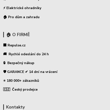
⚡
Elektrické ohradníky
🏠 Pro dům a zahradu
🏠 O FIRMĚ
🏢 Repulse.cz
🚚 Rychlé odeslání do 24 h
🔒 Bezpečný nákup
🛡️ GARANCE ✔ 14 dní na vrácení
⭐ 180 000+ zákazníků
🇨🇿 Český prodejce
Kontakty