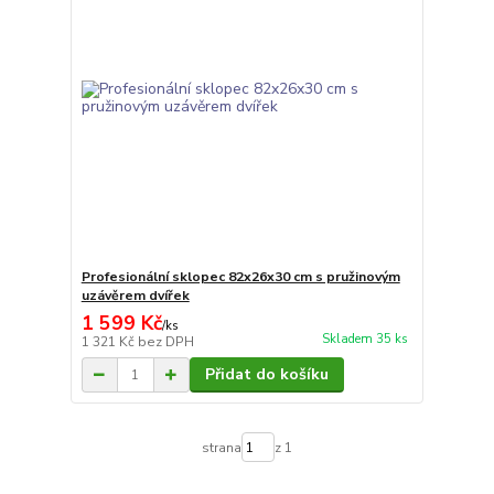
Profesionální sklopec 82x26x30 cm s pružinovým
uzávěrem dvířek
1 599 Kč
/
ks
Skladem 35 ks
1 321 Kč
bez DPH
Přidat do košíku
strana
z 1