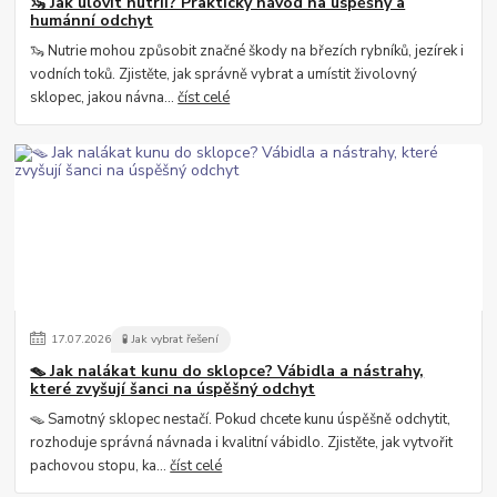
🦦 Jak ulovit nutrii? Praktický návod na úspěšný a
humánní odchyt
🦦 Nutrie mohou způsobit značné škody na březích rybníků, jezírek i
vodních toků. Zjistěte, jak správně vybrat a umístit živolovný
sklopec, jakou návna...
číst celé
17
.
07
.
2026
🧪 Jak vybrat řešení
🪤 Jak nalákat kunu do sklopce? Vábidla a nástrahy,
které zvyšují šanci na úspěšný odchyt
🪤 Samotný sklopec nestačí. Pokud chcete kunu úspěšně odchytit,
rozhoduje správná návnada i kvalitní vábidlo. Zjistěte, jak vytvořit
pachovou stopu, ka...
číst celé