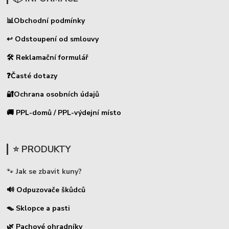
📊
Obchodní podmínky
↩ Odstoupení od smlouvy
🛠 Reklamační formulář
❓Časté dotazy
🔐Ochrana osobních údajů
🚚 PPL-domů / PPL-výdejní místo
⭐ PRODUKTY
🐾
Jak se zbavit kuny?
🔊 Odpuzovače škůdců
🪤 Sklopce a pasti
🌿 Pachové ohradníky