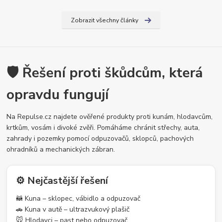
Zobrazit všechny články
🛡️ Řešení proti škůdcům, která
opravdu fungují
Na Repulse.cz najdete ověřené produkty proti kunám, hlodavcům,
krtkům, vosám i divoké zvěři. Pomáháme chránit střechy, auta,
zahrady i pozemky pomocí odpuzovačů, sklopců, pachových
ohradníků a mechanických zábran.
⚙️ Nejčastější řešení
🦝 Kuna – sklopec, vábidlo a odpuzovač
🚗 Kuna v autě – ultrazvukový plašič
🐭 Hlodavci – past nebo odpuzovač