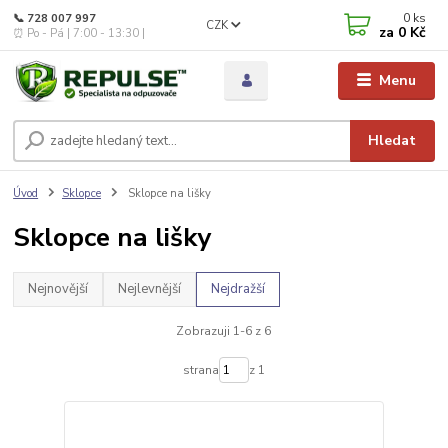
0
ks
📞 728 007 997
CZK
za
0 Kč
⏰ Po - Pá | 7:00 - 13:30 |
Menu
Hledat
Úvod
Sklopce
Sklopce na lišky
Sklopce na lišky
Nejnovější
Nejlevnější
Nejdražší
Zobrazuji 1-6 z 6
strana
z 1