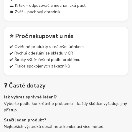
🕳️ Krtek – odpuzovač a mechanická past
🐗 Zvěř – pachový ohradník
⭐ Proč nakupovat u nás
✔️ Ověřené produkty s reálným účinkem
✔️ Rychlé odeslání ze skladu v ČR
✔️ Široký výběr řešení podle problému
✔️ Tisíce spokojených zákazníků
❓ Časté dotazy
Jak vybrat správné řešení?
Vyberte podle konkrétního problému – každý škůdce vyžaduje jiný
přístup.
Stačí jeden produkt?
Nejlepších výsledků dosáhnete kombinací více metod.