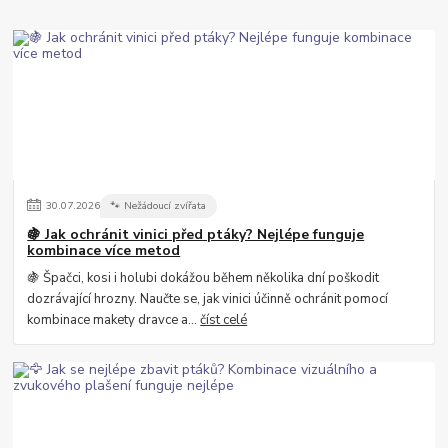
30
.
07
.
2026
🐾 Nežádoucí zvířata
🍇 Jak ochránit vinici před ptáky? Nejlépe funguje
kombinace více metod
🍇 Špačci, kosi i holubi dokážou během několika dní poškodit
dozrávající hrozny. Naučte se, jak vinici účinně ochránit pomocí
kombinace makety dravce a...
číst celé