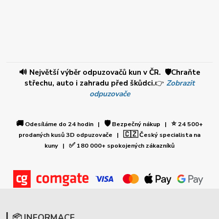
🔊 Největší výběr odpuzovačů kun v ČR. 🛡️Chraňte
střechu, auto i zahradu před škůdci.
👉
Zobrazit
odpuzovače
🚚
🛡️
⭐
Odesíláme do 24 hodin |
Bezpečný nákup |
24 500+
🇨🇿
prodaných kusů 3D odpuzovače |
Český specialista na
✅
kuny |
180 000+ spokojených zákazníků
📦 INFORMACE