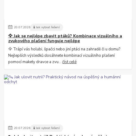
20
.
07
.
2026
🧪 Jak vybrat řešení
🦅 Jak se nejlépe zbavit ptáků? Kombinace vizuálního a
zvukového plašení funguje nejlépe
🦅 Trápí vás holubi, špačci nebo jiní ptáci na zahradě či u domu?
Nejlepších výsledků dosáhnete kombinací vizuálního plašení
pomocí makety dravce a zvu...
číst celé
20
.
07
.
2026
🧪 Jak vybrat řešení