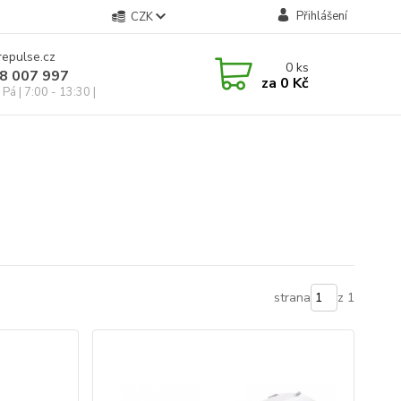
Přihlášení
CZK
repulse.cz
0
ks
28 007 997
za
0 Kč
Pá | 7:00 - 13:30 |
strana
z 1