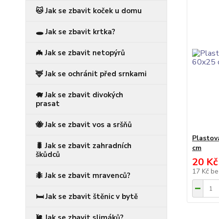
🐱 Jak se zbavit koček u domu
🕳️ Jak se zbavit krtka?
🦇 Jak se zbavit netopýrů
🦌 Jak se ochránit před srnkami
🐗 Jak se zbavit divokých
prasat
🐝 Jak se zbavit vos a sršňů
Plastov
🐛 Jak se zbavit zahradních
cm
škůdců
20 Kč
17 Kč
be
🐜 Jak se zbavit mravenců?
🛏️ Jak se zbavit štěnic v bytě
🐌 Jak se zbavit slimáků?