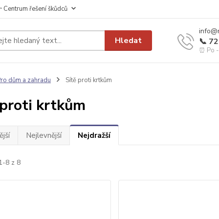
 Centrum řešení škůdců
info@
Hledat
📞 7
⏰ Po - 
ro dům a zahradu
Sítě proti krtkům
 proti krtkům
jší
Nejlevnější
Nejdražší
1-8 z 8