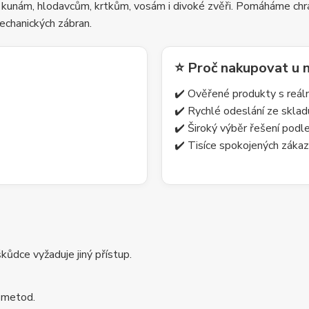
 kunám, hlodavcům, krtkům, vosám i divoké zvěři. Pomáháme chrá
echanických zábran.
⭐ Proč nakupovat u 
✔️ Ověřené produkty s reá
✔️ Rychlé odeslání ze skla
✔️ Široký výběr řešení pod
✔️ Tisíce spokojených zákaz
ůdce vyžaduje jiný přístup.
 metod.