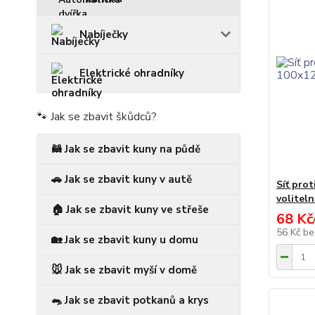
Nabíječky
Elektrické ohradníky
🐾 Jak se zbavit škůdců?
🦝 Jak se zbavit kuny na půdě
🚗 Jak se zbavit kuny v autě
Síť pro
voliteln
🏠 Jak se zbavit kuny ve střeše
68 Kč
56 Kč
be
🏡 Jak se zbavit kuny u domu
🐭 Jak se zbavit myší v domě
🐀 Jak se zbavit potkanů a krys