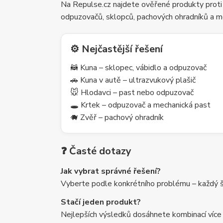
Na Repulse.cz najdete ověřené produkty proti
odpuzovačů, sklopců, pachových ohradníků a m
⚙️ Nejčastější řešení
🦝 Kuna – sklopec, vábidlo a odpuzovač
🚗 Kuna v autě – ultrazvukový plašič
🐭 Hlodavci – past nebo odpuzovač
🕳️ Krtek – odpuzovač a mechanická past
🐗 Zvěř – pachový ohradník
❓ Časté dotazy
Jak vybrat správné řešení?
Vyberte podle konkrétního problému – každý šk
Stačí jeden produkt?
Nejlepších výsledků dosáhnete kombinací více