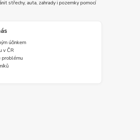
nit střechy, auta, zahrady i pozemky pomocí
nás
lným účinkem
du v ČR
le problému
níků