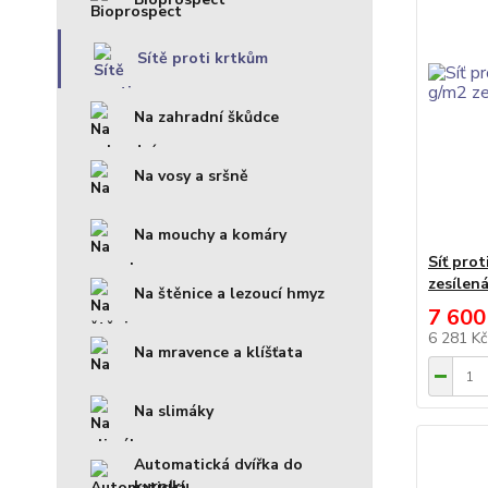
Sítě proti krtkům
Na zahradní škůdce
Na vosy a sršně
Na mouchy a komáry
Síť pro
zesílen
Na štěnice a lezoucí hmyz
7 600
6 281 K
Na mravence a klíšťata
Na slimáky
Automatická dvířka do
kurníku