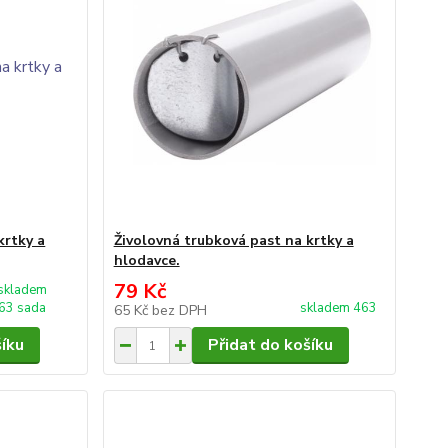
krtky a
Živolovná trubková past na krtky a
hlodavce.
79 Kč
skladem
63 sada
skladem 463
65 Kč
bez DPH
šíku
Přidat do košíku