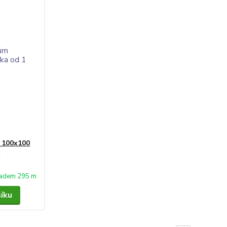
m 100x100
2
ladem 295 m
šíku