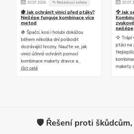
30
.
07
.
2026
🐾 Nežádoucí zvířata
20
.
07
.
🍇 Jak ochránit vinici před ptáky?
🦅 Jak s
Nejlépe funguje kombinace více
Kombina
metod
zvukové
nejlépe
🍇 Špačci, kosi i holubi dokážou
🦅 Trápí 
během několika dní poškodit
ptáci na
dozrávající hrozny. Naučte se, jak
Nejlepší
vinici účinně ochránit pomocí
kombinac
kombinace makety dravce a...
makety d
číst celé
🛡️ Řešení proti škůdcům,