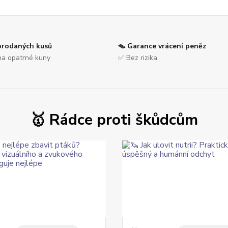
prodaných kusů
🪤 Garance vrácení peněz
na opatrné kuny
✅ Bez rizika
🥇 Rádce proti škůdcům