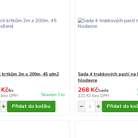
ti krtkům 2m x 200m, 45 g/m2
Sada 4 trubkových pastí na 
á
hlodavce
 Kč
268 Kč
/
ks
/
sada
Skladem 3 ks
č
bez DPH
221 Kč
bez DPH
Přidat do košíku
Přidat do ko