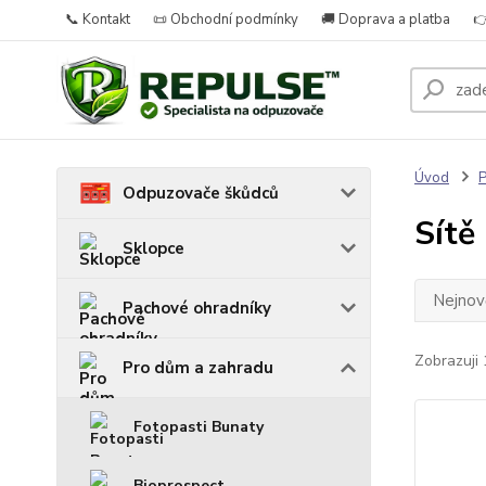
📞 Kontakt
📜 Obchodní podmínky
🚚 Doprava a platba

Úvod
P
Odpuzovače škůdců
Sítě
Sklopce
Nejnově
Pachové ohradníky
Zobrazuji 
Pro dům a zahradu
Fotopasti Bunaty
Bioprospect