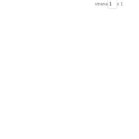
strana
z 1