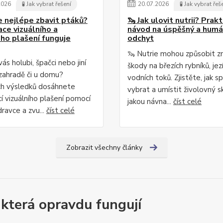
2026
🧪 Jak vybrat řešení
20
.
07
.
2026
🧪 Jak vybrat řeš
e nejlépe zbavit ptáků?
🦦 Jak ulovit nutrii? Prakt
ce vizuálního a
návod na úspěšný a humá
ho plašení funguje
odchyt
🦦 Nutrie mohou způsobit z
vás holubi, špačci nebo jiní
škody na březích rybníků, jezí
 zahradě či u domu?
vodních toků. Zjistěte, jak s
ch výsledků dosáhnete
vybrat a umístit živolovný s
í vizuálního plašení pomocí
jakou návna...
číst celé
ravce a zvu...
číst celé
Zobrazit všechny články
 která opravdu fungují