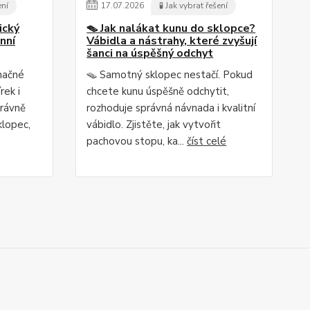
ení
17
.
07
.
2026
🧪 Jak vybrat řešení
ický
🪤 Jak nalákat kunu do sklopce?
nní
Vábidla a nástrahy, které zvyšují
šanci na úspěšný odchyt
načné
🪤 Samotný sklopec nestačí. Pokud
rek i
chcete kunu úspěšně odchytit,
právně
rozhoduje správná návnada i kvalitní
klopec,
vábidlo. Zjistěte, jak vytvořit
pachovou stopu, ka...
číst celé