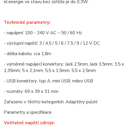
el.energie ve stavu bez zátěže je do 0,3W.
Technické parametry:
- napájení: 100 - 240 V AC ~ 50 / 60 Hz
- výstupní napětí: 3 / 4,5 / 5 / 6 / 7,5 / 9 / 12 V DC
- délka kabelu: cca 1,8m
- výměnné napájecí konektory: Jack 2,5mm; Jack 3,5mm; 3,5 x
1,35mm; 5 x 2,1mm; 5,5 x 1,5mm; 5,5 x 2,5mm
- USB konektory: typ A; mini USB; mikro USB
- rozměry: 69 x 39 x 31 mm
Zařazeno v těchto kategoriích: Adaptéry pulzní
Parametry a specifikace
Volitelné napětí zdroje: