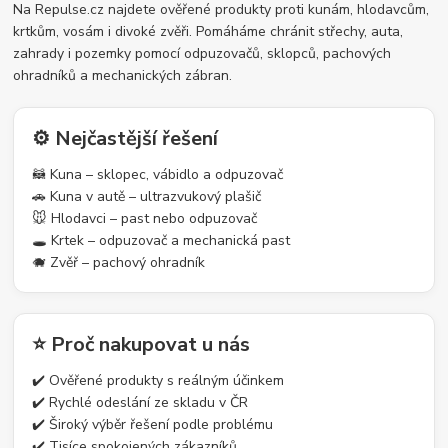
Na Repulse.cz najdete ověřené produkty proti kunám, hlodavcům,
krtkům, vosám i divoké zvěři. Pomáháme chránit střechy, auta,
zahrady i pozemky pomocí odpuzovačů, sklopců, pachových
ohradníků a mechanických zábran.
⚙️ Nejčastější řešení
🦝 Kuna – sklopec, vábidlo a odpuzovač
🚗 Kuna v autě – ultrazvukový plašič
🐭 Hlodavci – past nebo odpuzovač
🕳️ Krtek – odpuzovač a mechanická past
🐗 Zvěř – pachový ohradník
⭐ Proč nakupovat u nás
✔️ Ověřené produkty s reálným účinkem
✔️ Rychlé odeslání ze skladu v ČR
✔️ Široký výběr řešení podle problému
✔️ Tisíce spokojených zákazníků