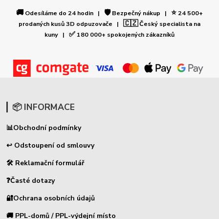
🚚
🛡️
⭐
Odesíláme do 24 hodin |
Bezpečný nákup |
24 500+
🇨🇿
prodaných kusů 3D odpuzovače |
Český specialista na
✅
kuny |
180 000+ spokojených zákazníků
📦 INFORMACE
📊
Obchodní podmínky
↩ Odstoupení od smlouvy
🛠 Reklamační formulář
❓Časté dotazy
🔐Ochrana osobních údajů
🚚 PPL-domů / PPL-výdejní místo