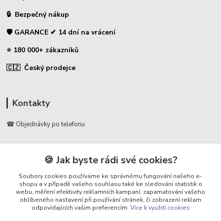
🔒 Bezpečný nákup
🛡️ GARANCE ✔ 14 dní na vrácení
⭐ 180 000+ zákazníků
🇨🇿 Český prodejce
Kontakty
☎ Objednávky po telefonu
🛡️ Infolinka
📞 728 007 997
🍪 Jak byste rádi své cookies?
⏰ Po - Pá | 7:00 - 13:30 |
Soubory cookies používáme ke správnému fungování našeho e-
shopu a v případě vašeho souhlasu také ke sledování statistik o
info@repulse.cz
webu, měření efektivity reklamních kampaní, zapamatování vašeho
oblíbeného nastavení při používání stránek, či zobrazení reklam
odpovídajících vašim preferencím.
Více k využití cookies