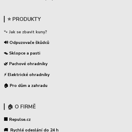
⭐ PRODUKTY
🐾
Jak se zbavit kuny?
🔊 Odpuzovače škůdců
🪤 Sklopce a pasti
🌿 Pachové ohradníky
⚡
Elektrické ohradníky
🏠 Pro dům a zahradu
🏠 O FIRMĚ
🏢 Repulse.cz
🚚 Rychlé odeslání do 24 h