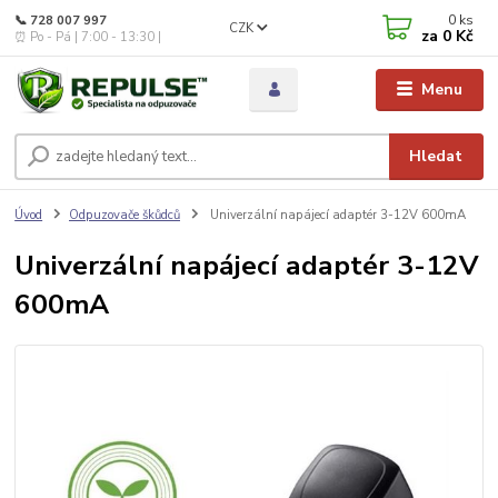
0
ks
📞 728 007 997
CZK
za
0 Kč
⏰ Po - Pá | 7:00 - 13:30 |
Menu
Hledat
Úvod
Odpuzovače škůdců
Univerzální napájecí adaptér 3-12V 600mA
Univerzální napájecí adaptér 3-12V
600mA