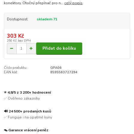
konektory. Otočný přepínač pro n...
celý popis
Dostupnost
skladem 71
303 Kč
250 Kč
bez DPH
Přidat do košíku
Číslo produktu:
GPA06
EAN kód:
8595563727294
⭐ 4,8/5 z 3 200+ hodnocení
✅ Ověřeno zákazníky
🔊 24 500+ prodaných kusů
✅ Funguje i na opatrné kuny
🪤 Garance vrácení peněz