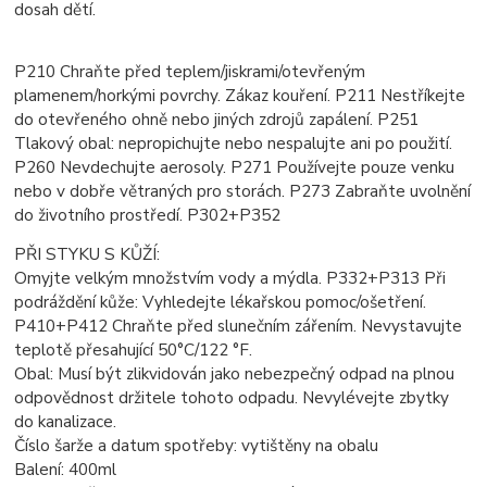
dosah dětí.
P210 Chraňte před teplem/jiskrami/otevřeným
plamenem/horkými povrchy. Zákaz kouření. P211
Nestříkejte
do otevřeného ohně nebo jiných zdrojů zapálení. P251
Tlakový obal: nepropichujte nebo
nespalujte ani po použití.
P260 Nevdechujte aerosoly. P271 Používejte pouze venku
nebo v dobře
větraných pro storách. P273 Zabraňte uvolnění
do životního prostředí. P302+P352
PŘI STYKU S KŮŽÍ:
Omyjte velkým množstvím vody a mýdla. P332+P313 Při
podráždění kůže: Vyhledejte lékařskou
pomoc/ošetření.
P410+P412 Chraňte před slunečním zářením. Nevystavujte
teplotě přesahující 50
°C/122 °F.
Obal: Musí být zlikvidován jako nebezpečný odpad na plnou
odpovědnost držitele tohoto odpadu.
Nevylévejte zbytky
do kanalizace.
Číslo šarže a datum spotřeby: vytištěny na obalu
Balení: 400ml