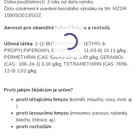
Doba použitelnosti: 2 roky od data výroby
Číslo oznámení k uvedení biocidního výrobku na trh: MZDR
15905/2013/SOZ
Aerosol pro okamžité hubení hmyzu a roztočů.
Účinná látka:
2-(2-BUTOXYETHOXY)ETHYL 6-
PROPYLPIPERONYL ETHER (CAS : 51-03-6) 10,11 g/kg ;
PERMETHRIN (CAS: 52645-53-1) 3,99 g/kg; GERANIOL
(CAS : 106-24-1) 0,10 g/kg; TETRAMETHRIN (CAS: 7696-
12-0) 2,02 g/kg
Proti jakým škůdcům je určen?
proti létajícímu hmyzu
(komáři, mouchy, vosy, moli, aj.
)
proti lezoucímu hmyzu
(mravenci, pavouci, rybenky,
blechy, štěnice, aj.)
proti roztočům