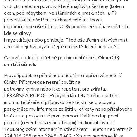
vzduchu nebo na povrchy, které mají být
ošetřeny (kolem
oken, pod nábytkem, ve štěrbinách a prasklinách…). Při
preventivním ošetření k
ochraně celé místnosti
doporučujeme ošetřit cca 20 % povrchu zejména v místech,
kde se cílový
hmyz zdržuje nebo pohybuje. Před ošetřením citlivých míst
aerosol nejdříve vyzkoušejte na místě,
které není vidět.
Časové období potřebné pro biocidní účinek:
Okamžitý
smrtící účinek.
Pravděpodobné přímé nebo nepřímé nepříznivé vedlejší
účinky: Přípravek se
nesmí
použít na
potraviny, krmiva nebo jako repetent pro zvířata.
LÉKAŘSKÁ POMOC: Při vyhledání lékařského ošetření
informujte lékaře o přípravku, se kterým se
pracovalo,
poskytněte mu informace ze štítku, etikety nebo příbalového
letáku a o poskytnuté první
pomoci. Další postup první
pomoci (i event. následnou terapii) lze konzultovat s
Toxikologickým
informačním střediskem: Telefon nepřetržitě:
224 919 293 nebo 224 915 402. Výrobce neodpovídá za