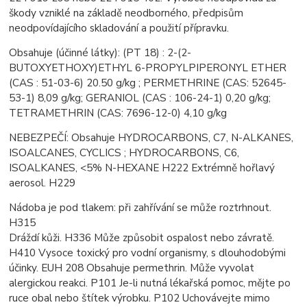
škody vzniklé na základě neodborného, předpisům
neodpovídajícího skladování a použití
přípravku.
Obsahuje (účinné látky): (PT 18) : 2-(2-
BUTOXYETHOXY)ETHYL 6-PROPYLPIPERONYL ETHER
(CAS : 51-
03-6) 20.50 g/kg ; PERMETHRINE (CAS: 52645-
53-1) 8,09 g/kg; GERANIOL (CAS : 106-24-1) 0,20 g/kg;
TETRAMETHRIN (CAS: 7696-12-0) 4,10 g/kg
NEBEZPEČÍ: Obsahuje HYDROCARBONS, C7, N-ALKANES,
ISOALCANES, CYCLICS ; HYDROCARBONS, C6,
ISOALKANES, <5% N-HEXANE
H222 Extrémně hořlavý
aerosol. H229
Nádoba je pod tlakem: při zahřívání se může roztrhnout.
H315
Dráždí kůži. H336 Může způsobit ospalost nebo závratě.
H410 Vysoce toxický pro vodní organismy, s
dlouhodobými
účinky. EUH 208 Obsahuje permethrin. Může vyvolat
alergickou reakci. P101 Je-li
nutná lékařská pomoc, mějte po
ruce obal nebo štítek výrobku. P102 Uchovávejte mimo