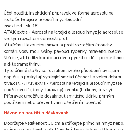
Účel použití: Insekticidní přípravek ve formě aerosolu na
roztoče, létající a lezoucí hmyz (biocidní
insekticid - sk. 18).
ATAK extra - Aerosol na létající a lezoucí hmyz je aerosol se
širokým rozsahem účinnosti proti
létajícímu i lezoucímu hmyzu a proti roztočům (mouchy,
komáři, vosy, moli, šváby, pavouci, rybenky,
mravenci, blechy,
štěnice, atd.) díky kombinaci dvou pyrethroidů – permethrinu
a d-tetramethrinu.
Tyto účinné složky se rozsahem svého působení navzájem
doplňují a poskytují vynikající smrtící
účinnost a velmi dobrou
trvalost. ATAK extra - Aerosol na létající a lezoucí hmyz lze
použít uvnitř
(domy, karavany) i venku (balkony, terasy).
Přípravek umožňuje dosáhnout smrtícího účinku přímým
postřikem nebo preventivním ošetřením povrchů.
Návod na použití a dávkování:
Dodržujte vzdálenost 30 cm a stříkejte přímo na hmyz nebo,
v rámci
preventivního ošetření, krátkým stiskem stříkejte do