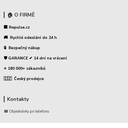
🏠 O FIRMĚ
🏢 Repulse.cz
🚚 Rychlé odeslání do 24 h
🔒 Bezpečný nákup
🛡️ GARANCE ✔ 14 dní na vrácení
⭐ 180 000+ zákazníků
🇨🇿 Český prodejce
Kontakty
☎ Objednávky po telefonu
🛡️ Infolinka