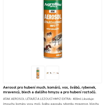
Aerosol pro hubení much, komárů, vos, švábů, rybenek,
mravenců, blech a dalšího hmyzu a pro hubení roztočů.
ATAK AEROSOL LÉTAJÍCÍ A LEZOUCÍ HMYZ EXTRA- 400ml.Likviduje:
(mouchy, komáry, vosy, moli, šváby, pavouky, rybenky, mravence, blechy,