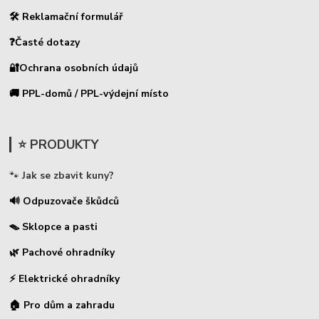
🛠 Reklamační formulář
❓Časté dotazy
🔐Ochrana osobních údajů
🚚 PPL-domů / PPL-výdejní místo
⭐ PRODUKTY
🐾
Jak se zbavit kuny?
🔊 Odpuzovače škůdců
🪤 Sklopce a pasti
🌿 Pachové ohradníky
⚡
Elektrické ohradníky
🏠 Pro dům a zahradu