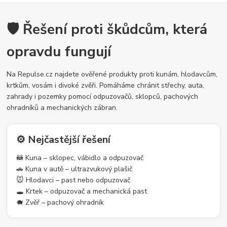
🛡️ Řešení proti škůdcům, která
opravdu fungují
Na Repulse.cz najdete ověřené produkty proti kunám, hlodavcům,
krtkům, vosám i divoké zvěři. Pomáháme chránit střechy, auta,
zahrady i pozemky pomocí odpuzovačů, sklopců, pachových
ohradníků a mechanických zábran.
⚙️ Nejčastější řešení
🦝 Kuna – sklopec, vábidlo a odpuzovač
🚗 Kuna v autě – ultrazvukový plašič
🐭 Hlodavci – past nebo odpuzovač
🕳️ Krtek – odpuzovač a mechanická past
🐗 Zvěř – pachový ohradník