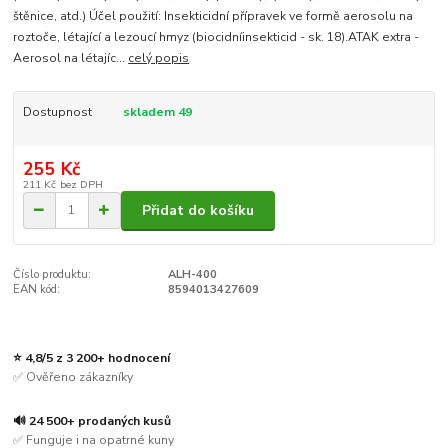
štěnice, atd.) Účel použití: Insekticidní přípravek ve formě aerosolu na
roztoče, létající a lezoucí hmyz (biocidníinsekticid - sk. 18).ATAK extra -
Aerosol na létajíc...
celý popis
Dostupnost
skladem 49
255 Kč
211 Kč
bez DPH
Přidat do košíku
Číslo produktu:
ALH-400
EAN kód:
8594013427609
⭐ 4,8/5 z 3 200+ hodnocení
✅ Ověřeno zákazníky
🔊 24 500+ prodaných kusů
✅ Funguje i na opatrné kuny