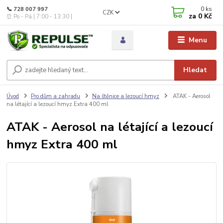
0
ks
📞 728 007 997
CZK
za
0 Kč
⏰ Po - Pá | 7:00 - 13:30 |
Menu
Hledat
Úvod
Pro dům a zahradu
Na štěnice a lezoucí hmyz
ATAK - Aerosol
na létající a lezoucí hmyz Extra 400 ml
ATAK - Aerosol na létající a lezoucí
hmyz Extra 400 ml