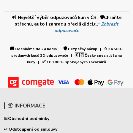
🔊 Největší výběr odpuzovačů kun v ČR. 🛡️Chraňte
střechu, auto i zahradu před škůdci.
👉
Zobrazit
odpuzovače
🚚
🛡️
⭐
Odesíláme do 24 hodin |
Bezpečný nákup |
24 500+
🇨🇿
prodaných kusů 3D odpuzovače |
Český specialista na
✅
kuny |
180 000+ spokojených zákazníků
📦 INFORMACE
📊
Obchodní podmínky
↩ Odstoupení od smlouvy