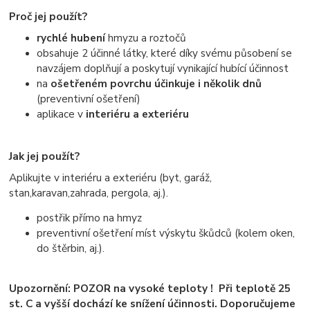
Proč jej použít?
rychlé hubení
hmyzu a roztočů
obsahuje 2 účinné látky, které díky svému působení se
navzájem doplňují a poskytují vynikající hubící účinnost
na
ošetřeném povrchu účinkuje i několik dnů
(preventivní ošetření)
aplikace v
interiéru a exteriéru
Jak jej použít?
Aplikujte v interiéru a exteriéru (byt, garáž,
stan,karavan,zahrada, pergola, aj.).
postřik přímo na hmyz
preventivní ošetření míst výskytu škůdců (kolem oken,
do štěrbin, aj.).
Upozornění: POZOR na vysoké teploty ! Při teplotě 25
st. C a vyšší dochází ke snížení účinnosti. Doporučujeme