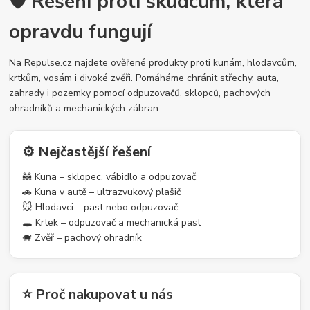
🛡️ Řešení proti škůdcům, která
opravdu fungují
Na Repulse.cz najdete ověřené produkty proti kunám, hlodavcům,
krtkům, vosám i divoké zvěři. Pomáháme chránit střechy, auta,
zahrady i pozemky pomocí odpuzovačů, sklopců, pachových
ohradníků a mechanických zábran.
⚙️ Nejčastější řešení
🦝 Kuna – sklopec, vábidlo a odpuzovač
🚗 Kuna v autě – ultrazvukový plašič
🐭 Hlodavci – past nebo odpuzovač
🕳️ Krtek – odpuzovač a mechanická past
🐗 Zvěř – pachový ohradník
⭐ Proč nakupovat u nás