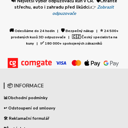
🔊 Největší výběr odpuzovačů kun v ČR. 🛡️Chraňte
střechu, auto i zahradu před škůdci.
👉
Zobrazit
odpuzovače
🚚
🛡️
⭐
Odesíláme do 24 hodin |
Bezpečný nákup |
24 500+
🇨🇿
prodaných kusů 3D odpuzovače |
Český specialista na
✅
kuny |
180 000+ spokojených zákazníků
📦 INFORMACE
📊
Obchodní podmínky
↩ Odstoupení od smlouvy
🛠 Reklamační formulář