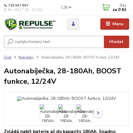
0
ks
📞 728 007 997
CZK
za
0 Kč
⏰ Po - Pá | 7:00 - 13:30 |
Menu
Hledat
Úvod
Nabíječky
Autonabíječka, 28-180Ah, BOOST funkce, 12/24V
Autonabíječka, 28-180Ah, BOOST
funkce, 12/24V
Zvládá nabít baterie až do kapacity 180Ah. Snadno