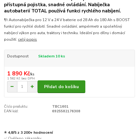
přístupná pojistka, snadné ovládání. Nabíječka
autobaterií TOTAL používá funkci rychlého nabíjení.
🔌 Autonabíječka pro 12 V a 24 V baterie od 28 Ah do 180 Ah s BOOST
funkcí pro rychlé dobití. Snadné ovládání, ampérmetr a spolehlivý
nabíjecí výkon pro auta, traktory i techniku. Ideální pro dílny i domácí
použití.
celý popis
Dostupnost
Skladem 10 ks
1 890 Kč
/
ks
1 562 Kč
bez DPH
Přidat do košíku
Číslo produktu:
TBC1601
EAN kód:
6925582176308
⭐ 4,8/5 z 3 200+ hodnocení
✅ Ověřeno zákazníky