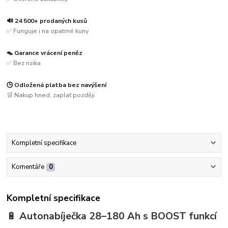
🔊 24 500+ prodaných kusů
✅ Funguje i na opatrné kuny
🪤 Garance vrácení peněz
✅ Bez rizika
🕒 Odložená platba bez navýšení
🛒 Nakup hned, zaplať později
Kompletní specifikace
Komentáře
0
Kompletní specifikace
🔋
Autonabíječka 28–180 Ah s BOOST funkcí