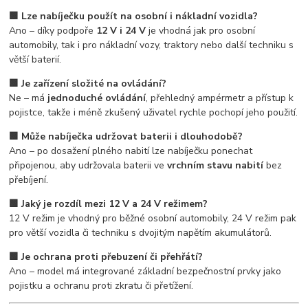
🟩 Lze nabíječku použít na osobní i nákladní vozidla?
Ano – díky podpoře
12 V i 24 V
je vhodná jak pro osobní
automobily, tak i pro nákladní vozy, traktory nebo další techniku s
větší baterií.
🟩 Je zařízení složité na ovládání?
Ne – má
jednoduché ovládání
, přehledný ampérmetr a přístup k
pojistce, takže i méně zkušený uživatel rychle pochopí jeho použití.
🟩 Může nabíječka udržovat baterii i dlouhodobě?
Ano – po dosažení plného nabití lze nabíječku ponechat
připojenou, aby udržovala baterii ve
vrchním stavu nabití
bez
přebíjení.
🟩 Jaký je rozdíl mezi 12 V a 24 V režimem?
12 V režim je vhodný pro běžné osobní automobily, 24 V režim pak
pro větší vozidla či techniku s dvojitým napětím akumulátorů.
🟩 Je ochrana proti přebuzení či přehřátí?
Ano – model má integrované základní bezpečnostní prvky jako
pojistku a ochranu proti zkratu či přetížení.