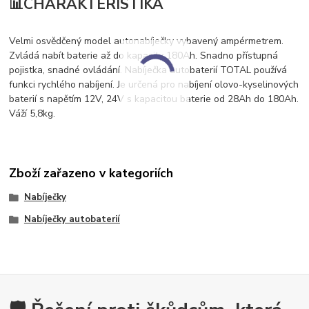
📊
CHARAKTERISTIKA
Velmi osvědčený model autonabíječky vybavený ampérmetrem.
Zvládá nabít baterie až do kapacity 180Ah. Snadno přístupná
pojistka, snadné ovládání. Nabíječka autobaterií TOTAL používá
funkci rychlého nabíjení. Je určená pro nabíjení olovo-kyselinových
baterií s napětím 12V, 24V s kapacitou baterie od 28Ah do 180Ah.
Váží 5,8kg.
Zboží zařazeno v kategoriích
Nabíječky
Nabíječky autobaterií