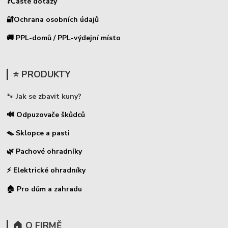
❓Časté dotazy
🔐Ochrana osobních údajů
🚚 PPL-domů / PPL-výdejní místo
⭐ PRODUKTY
🐾
Jak se zbavit kuny?
🔊 Odpuzovače škůdců
🪤 Sklopce a pasti
🌿 Pachové ohradníky
⚡
Elektrické ohradníky
🏠 Pro dům a zahradu
🏠 O FIRMĚ