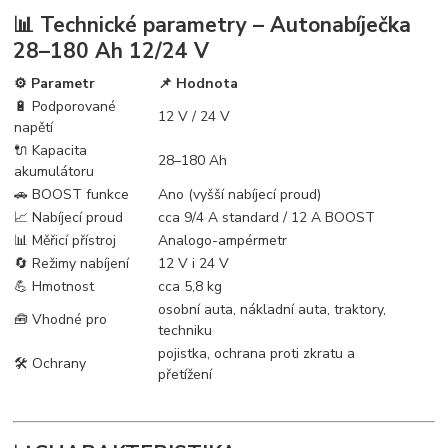
📊 Technické parametry – Autonabíječka
28–180 Ah 12/24 V
⚙️ Parametr
📌 Hodnota
🔋 Podporované
12 V / 24 V
napětí
🔌 Kapacita
28–180 Ah
akumulátoru
🚗 BOOST funkce
Ano (vyšší nabíjecí proud)
📈 Nabíjecí proud
cca 9/4 A standard / 12 A BOOST
📊 Měřicí přístroj
Analogo-ampérmetr
🔄 Režimy nabíjení
12 V i 24 V
💪 Hmotnost
cca 5,8 kg
osobní auta, nákladní auta, traktory,
🧰 Vhodné pro
techniku
pojistka, ochrana proti zkratu a
🛠️ Ochrany
přetížení