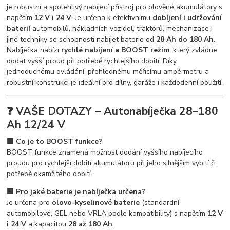
je robustní a spolehlivý nabíjecí přístroj pro olověné akumulátory s
napětím
12 V i 24 V
. Je určena k efektivnímu
dobíjení i udržování
baterií
automobilů, nákladních vozidel, traktorů, mechanizace i
jiné techniky se schopností nabíjet baterie od
28 Ah do 180 Ah
.
Nabíječka nabízí
rychlé nabíjení a BOOST režim
, který zvládne
dodat vyšší proud při potřebě rychlejšího dobití. Díky
jednoduchému ovládání, přehlednému měřicímu ampérmetru a
robustní konstrukci je ideální pro dílny, garáže i každodenní použití.
❓ VAŠE DOTAZY – Autonabíječka 28–180
Ah 12/24 V
🟩 Co je to BOOST funkce?
BOOST funkce znamená možnost dodání vyššího nabíjecího
proudu pro rychlejší dobití akumulátoru při jeho silnějším vybití či
potřebě okamžitého dobití.
🟩 Pro jaké baterie je nabíječka určena?
Je určena pro
olovo-kyselinové baterie
(standardní
automobilové, GEL nebo VRLA podle kompatibility) s napětím
12 V
i 24 V
a kapacitou
28 až 180 Ah
.