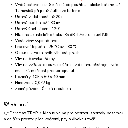
Výdrž baterie: cca 6 měsíců při použití alkalické baterie, až
12 měsíců při použití lithiové baterie
Účinná vzdálenost: až 20 m
Účinná plocha: až 180 m²
Účinný úhel záběru: 120°
Hladina akustického tlaku: 85 dB (LAmax, TrueRMS)
Vestavěný vypínač: ano
Pracovní teplota: -25 °C až +80 °C
Odolnost: voda, sníh, vlhkost, prach
Vliv na člověka: žádný
Vliv na zvířata: odpuzující účinek v dosahu přístroje; zvíře
musí mít možnost prostor opustit
Rozměry: 105 × 60 × 40 mm
Hmotnost: 0,072 kg
Země původu: Česká republika
💡 Shrnutí
👉 Deramax TRAP je ideální volba pro ochranu zahrady, pozemku
a dalších prostor před kočkami, psy a divokou zvěří.