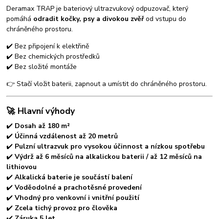
Deramax TRAP je bateriový ultrazvukový odpuzovač, který
pomáhá
odradit kočky, psy a divokou zvěř
od vstupu do
chráněného prostoru.
✔️ Bez připojení k elektřině
✔️ Bez chemických prostředků
✔️ Bez složité montáže
👉 Stačí vložit baterii, zapnout a umístit do chráněného prostoru.
🚀 Hlavní výhody
✔️
Dosah až 180 m²
✔️
Účinná vzdálenost až 20 metrů
✔️
Pulzní ultrazvuk pro vysokou účinnost a nízkou spotřebu
✔️
Výdrž až 6 měsíců na alkalickou baterii / až 12 měsíců na
lithiovou
✔️
Alkalická baterie je součástí balení
✔️
Voděodolné a prachotěsné provedení
✔️
Vhodný pro venkovní i vnitřní použití
✔️
Zcela tichý provoz pro člověka
✔️
Záruka 5 let