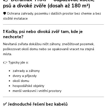
psů a divoké zvěře (dosah až 180 m²)
🛡️ Ochrana zahrady, pozemku i dalších prostor bez chemie a bez
složité instalace
❗ Kočky, psi nebo divoká zvěř tam, kde je
nechcete?
Nevítaná zvířata dokážou ničit záhony, znečišťovat pozemek,
poškozovat okolí domu nebo se opakovaně vracet na stejná
místa.
👉 Typicky jde o:
zahrady a záhony
dvory a příjezdy
okolí domu
hospodářské objekty
menší venkovní i vnitřní prostory
✅ Jednoduché řešení bez kabelů