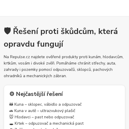
🛡️ Řešení proti škůdcům, která
opravdu fungují
Na Repulse.cz najdete ověřené produkty proti kunám, hlodavcům,
krtkům, vosám i divoké zvěři. Pomáháme chránit střechy, auta,
zahrady i pozemky pomocí odpuzovačů, sklopců, pachových
ohradníků a mechanických zábran.
⚙️ Nejčastější řešení
🦝 Kuna – sklopec, vábidlo a odpuzovač
🚗 Kuna v autě – ultrazvukový plašič
🐭 Hlodavci – past nebo odpuzovač
🕳️ Krtek – odpuzovač a mechanická past