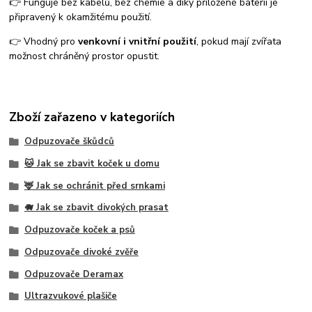
👉 Funguje bez kabelů, bez chemie a díky přiložené baterii je
připravený k okamžitému použití.
👉 Vhodný pro
venkovní i vnitřní použití
, pokud mají zvířata
možnost chráněný prostor opustit.
Zboží zařazeno v kategoriích
Odpuzovače škůdců
🐱 Jak se zbavit koček u domu
🦌 Jak se ochránit před srnkami
🐗 Jak se zbavit divokých prasat
Odpuzovače koček a psů
Odpuzovače divoké zvěře
Odpuzovače Deramax
Ultrazvukové plašiče