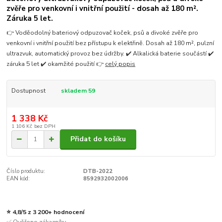
zvěře pro venkovní i vnitřní použití - dosah až 180 m².
Záruka 5 let.
👉 Voděodolný bateriový odpuzovač koček, psů a divoké zvěře pro
venkovní i vnitřní použití bez přístupu k elektřině. Dosah až 180 m², pulzní
ultrazvuk, automatický provoz bez údržby. ✔️ Alkalická baterie součástí ✔️
záruka 5 let ✔️ okamžité použití 👉
celý popis
Dostupnost
skladem 59
1 338 Kč
1 106 Kč
bez DPH
Přidat do košíku
Číslo produktu:
DTB-2022
EAN kód:
8592932002006
⭐ 4,8/5 z 3 200+ hodnocení
✅ Ověřeno zákazníky