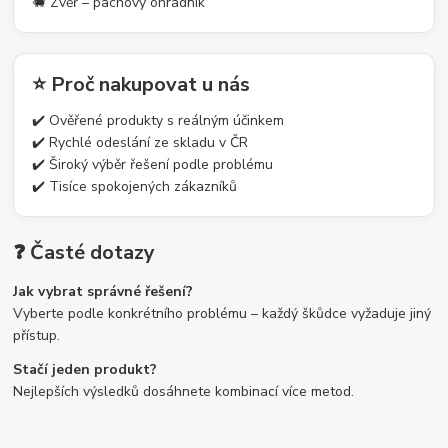
🐗 Zvěř – pachový ohradník
⭐ Proč nakupovat u nás
✔️ Ověřené produkty s reálným účinkem
✔️ Rychlé odeslání ze skladu v ČR
✔️ Široký výběr řešení podle problému
✔️ Tisíce spokojených zákazníků
❓ Časté dotazy
Jak vybrat správné řešení?
Vyberte podle konkrétního problému – každý škůdce vyžaduje jiný
přístup.
Stačí jeden produkt?
Nejlepších výsledků dosáhnete kombinací více metod.