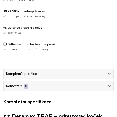
🔊 24 500+ prodaných kusů
✅ Funguje i na opatrné kuny
🪤 Garance vrácení peněz
✅ Bez rizika
🕒 Odložená platba bez navýšení
🛒 Nakup hned, zaplať později
Kompletní specifikace
Komentáře
0
Kompletní specifikace
👉 Deramax TRAP – odpuzovač koček,