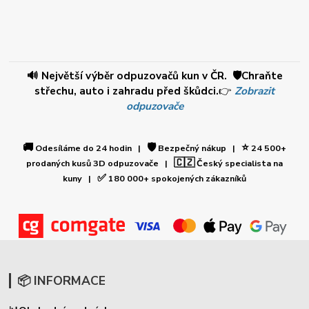
🔊 Největší výběr odpuzovačů kun v ČR. 🛡️Chraňte
střechu, auto i zahradu před škůdci.
👉
Zobrazit
odpuzovače
🚚
🛡️
⭐
Odesíláme do 24 hodin |
Bezpečný nákup |
24 500+
🇨🇿
prodaných kusů 3D odpuzovače |
Český specialista na
✅
kuny |
180 000+ spokojených zákazníků
📦 INFORMACE