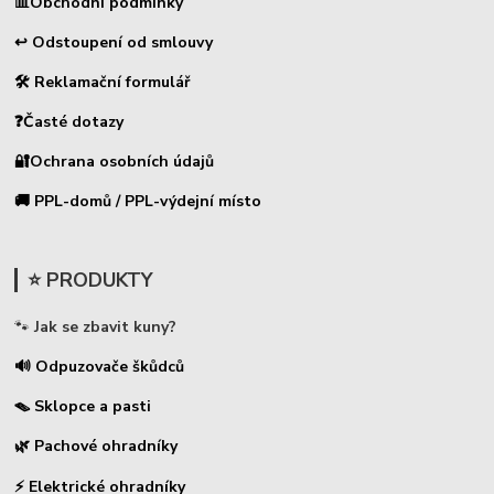
📊
Obchodní podmínky
↩ Odstoupení od smlouvy
🛠 Reklamační formulář
❓Časté dotazy
🔐Ochrana osobních údajů
🚚 PPL-domů / PPL-výdejní místo
⭐ PRODUKTY
🐾
Jak se zbavit kuny?
🔊 Odpuzovače škůdců
🪤 Sklopce a pasti
🌿 Pachové ohradníky
⚡
Elektrické ohradníky