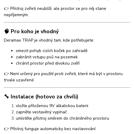
👉 Přístroj zvířeti neublíží, ale prostor se pro něj stane
nepříjemným.
🧠 Pro koho je vhodný
Deramax TRAP je vhodný tam, kde potřebujete:
omezit pohyb cizích koček po zahradě
zabránit vstupu psů na pozemek
chránit prostor před divokou zvěří
👉 Není určený pro použití proti zvířeti, které má být v prostoru
trvale uzavřené.
🔧 Instalace (hotovo za chvíli)
vložte přiloženou 9V alkalickou baterii
zapněte vestavěný vypínač
umístěte přístroj směrem do chráněného prostoru
👉 Přístroj funguje automaticky bez nastavování.