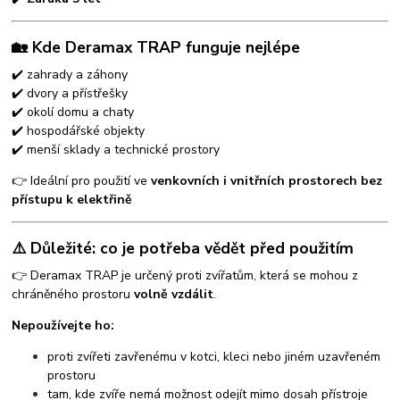
🏡 Kde Deramax TRAP funguje nejlépe
✔️ zahrady a záhony
✔️ dvory a přístřešky
✔️ okolí domu a chaty
✔️ hospodářské objekty
✔️ menší sklady a technické prostory
👉 Ideální pro použití ve
venkovních i vnitřních prostorech bez
přístupu k elektřině
⚠️ Důležité: co je potřeba vědět před použitím
👉 Deramax TRAP je určený proti zvířatům, která se mohou z
chráněného prostoru
volně vzdálit
.
Nepoužívejte ho:
proti zvířeti zavřenému v kotci, kleci nebo jiném uzavřeném
prostoru
tam, kde zvíře nemá možnost odejít mimo dosah přístroje