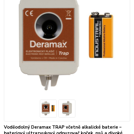
Voděodolný Deramax TRAP včetně alkalické baterie –
bateriový ultrazvukový odpuzovač koček, psů a divoké