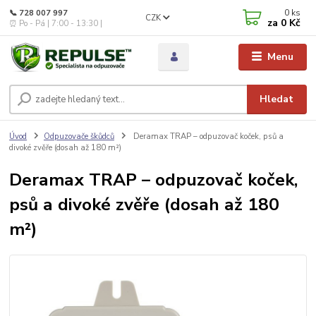
0
ks
📞 728 007 997
CZK
za
0 Kč
⏰ Po - Pá | 7:00 - 13:30 |
Menu
Hledat
Úvod
Odpuzovače škůdců
Deramax TRAP – odpuzovač koček, psů a
divoké zvěře (dosah až 180 m²)
Deramax TRAP – odpuzovač koček,
psů a divoké zvěře (dosah až 180
m²)