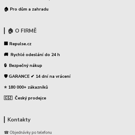
🏠 Pro dům a zahradu
🏠 O FIRMĚ
🏢 Repulse.cz
🚚 Rychlé odeslání do 24 h
🔒 Bezpečný nákup
🛡️ GARANCE ✔ 14 dní na vrácení
⭐ 180 000+ zákazníků
🇨🇿 Český prodejce
Kontakty
☎ Objednávky po telefonu