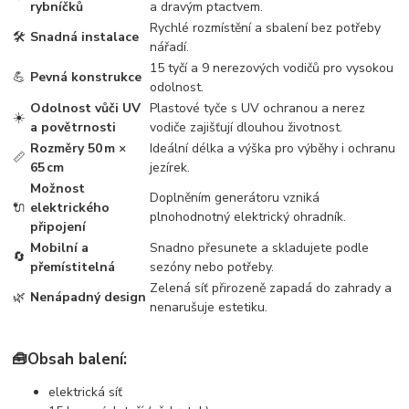
rybníčků
a dravým ptactvem.
Rychlé rozmístění a sbalení bez potřeby
🛠️
Snadná instalace
nářadí.
15 tyčí a 9 nerezových vodičů pro vysokou
💪
Pevná konstrukce
odolnost.
Odolnost vůči UV
Plastové tyče s UV ochranou a nerez
☀️
a povětrnosti
vodiče zajišťují dlouhou životnost.
Rozměry 50 m ×
Ideální délka a výška pro výběhy i ochranu
📏
65 cm
jezírek.
Možnost
Doplněním generátoru vzniká
🔌
elektrického
plnohodnotný elektrický ohradník.
připojení
Mobilní a
Snadno přesunete a skladujete podle
🔄
přemístitelná
sezóny nebo potřeby.
Zelená síť přirozeně zapadá do zahrady a
🌿
Nenápadný design
nenarušuje estetiku.
🧰Obsah balení:
elektrická síť