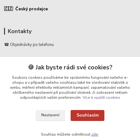
🇨🇿 Český prodejce
Kontakty
☎ Objednávky po telefonu
🛡️ Infolinka
📞 728 007 997
🍪 Jak byste rádi své cookies?
⏰ Po - Pá | 7:00 - 13:30 |
Soubory cookies používáme ke správnému fungování našeho e-
shopu a v případě vašeho souhlasu také ke sledování statistik o
info@repulse.cz
webu, měření efektivity reklamních kampaní, zapamatování vašeho
oblíbeného nastavení při používání stránek, či zobrazení reklam
odpovídajících vašim preferencím.
Více k využití cookies
Souhlasím
Nastavení
Upravit sběr cookies.
Souhlas můžete odmítnout
zde
.
REPULSE s.r.o. | www.repulse.cz | 2015-2026 © Hradec Králové