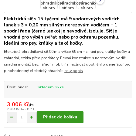
Elektrická síť s 15 tyčemi má 9 vodorovných vodících
lanek s 3 × 0,20 mm silným nerezovým vodičem + 1
spodní řada (černé lanko) je nevodivé, izoluje. Síť je
vhodná pro výběh zvířat nebo pro ochranu pozemku.
Ideální pro psy, králíky a také kočky.
Elektrická ohradníková síť 50 m a výšce 65 cm – chrání psy, králíky, kočky a
zahradní jezírka před predátory. Pevná konstrukce s nerezovými vodiči,
snadná montáž bez nářadí, mobilní a možnost doplnění o generátor pro
plnohodnotný elektrický ohradník.
celý popis
Dostupnost
Skladem 35 ks
3 006 Kč
/
ks
2 484 Kč
bez DPH
Přidat do košíku