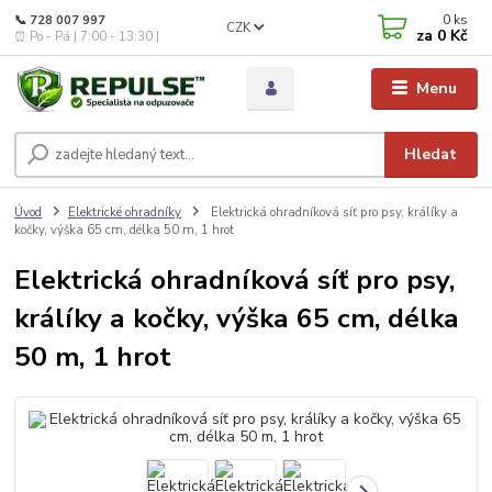
0
ks
📞 728 007 997
CZK
za
0 Kč
⏰ Po - Pá | 7:00 - 13:30 |
Menu
Hledat
Úvod
Elektrické ohradníky
Elektrická ohradníková síť pro psy, králíky a
kočky, výška 65 cm, délka 50 m, 1 hrot
Elektrická ohradníková síť pro psy,
králíky a kočky, výška 65 cm, délka
50 m, 1 hrot