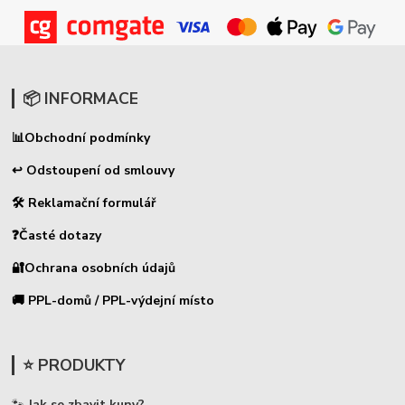
📦 INFORMACE
📊
Obchodní podmínky
↩ Odstoupení od smlouvy
🛠 Reklamační formulář
❓Časté dotazy
🔐Ochrana osobních údajů
🚚 PPL-domů / PPL-výdejní místo
⭐ PRODUKTY
🐾
Jak se zbavit kuny?