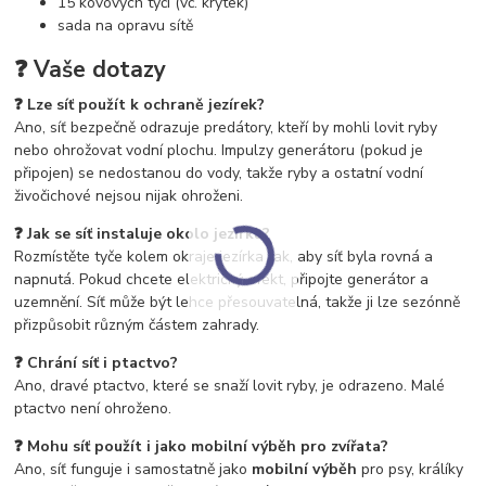
15 kovových tyčí (vč. krytek)
sada na opravu sítě
❓ Vaše dotazy
❓ Lze síť použít k ochraně jezírek?
Ano, síť bezpečně odrazuje predátory, kteří by mohli lovit ryby
nebo ohrožovat vodní plochu. Impulzy generátoru (pokud je
připojen) se nedostanou do vody, takže ryby a ostatní vodní
živočichové nejsou nijak ohroženi.
❓ Jak se síť instaluje okolo jezírka?
Rozmístěte tyče kolem okraje jezírka tak, aby síť byla rovná a
napnutá. Pokud chcete elektrický efekt, připojte generátor a
uzemnění. Síť může být lehce přesouvatelná, takže ji lze sezónně
přizpůsobit různým částem zahrady.
❓ Chrání síť i ptactvo?
Ano, dravé ptactvo, které se snaží lovit ryby, je odrazeno. Malé
ptactvo není ohroženo.
❓ Mohu síť použít i jako mobilní výběh pro zvířata?
Ano, síť funguje i samostatně jako
mobilní výběh
pro psy, králíky