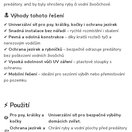
predátory, aniž by byly ohroženy ryby či vodní živočichové.
🔝 Výhody tohoto řešení
✔
Univerzální síť pro psy, králíky, kočky i ochranu jezírek
✔
Snadná instalace bez nářadí
– rychlé rozmístění i sbalení
✔
Pevná a odolná konstrukce
– díky kratší rozteči tyčí a
nerezovým vodičům
✔
Ochrana jezírek a rybníčků
– bezpečně odrazuje predátory
bez poškození vodních živočichů
✔
Vysoká odolnost vůči UV záření
– plastové sloupky s
ochranou
✔
Mobilní řešení
– ideální pro sezónní výběh nebo přemisťování
po pozemku
⚡ Použití
Pro psy, králíky a
Univerzální síť pro bezpečné výběhy
🐶
kočky
domácích zvířat.
Ochrana jezírek a
Chrání ryby a vodní plochy před predátory
🐟