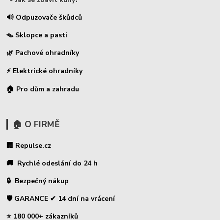
🔊 Odpuzovače škůdců
🪤 Sklopce a pasti
🌿 Pachové ohradníky
⚡
Elektrické ohradníky
🏠 Pro dům a zahradu
🏠 O FIRMĚ
🏢 Repulse.cz
🚚 Rychlé odeslání do 24 h
🔒 Bezpečný nákup
🛡️ GARANCE ✔ 14 dní na vrácení
⭐ 180 000+ zákazníků