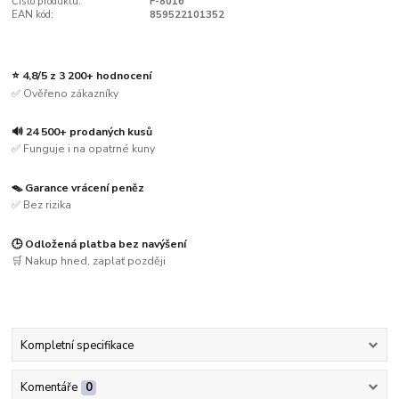
Číslo produktu:
F-8016
EAN kód:
859522101352
⭐ 4,8/5 z 3 200+ hodnocení
✅ Ověřeno zákazníky
🔊 24 500+ prodaných kusů
✅ Funguje i na opatrné kuny
🪤 Garance vrácení peněz
✅ Bez rizika
🕒 Odložená platba bez navýšení
🛒 Nakup hned, zaplať později
Kompletní specifikace
Komentáře
0