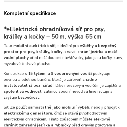
Kompletní specifikace
🐾
Elektrická ohradníková síť pro psy,
králíky a kočky – 50 m, výška 65 cm
Tato
mobilní elektrická síť
je ideální pro
výběhy a bezpečný
prostor pro psy, králíky, kočky
a navíc
chrání jezírka a malé
vodní plochy
před nežádoucími návštěvníky, jako jsou kočky, kuny,
mývalové či dravé ptactvo.
Konstrukce s
15 tyčemi a 9 vodorovnými vodiči
poskytuje
pevnou a odolnou bariéru, která je zároveň
snadno
instalovatelná bez nářadí
. Díky nerezovým vodičům je zajištěna
spolehlivá vodivost
, zatímco spodní nevodivá linie izoluje a
zvyšuje bezpečnost.
Síť lze použít
samostatně jako mobilní výběh
, nebo ji připojit k
elektrickému generátoru
, čímž se stává plnohodnotným
elektrickým ohradníkem. Tímto způsobem můžete efektivně
chránit zahradní jezírka a rybníčky
před dravým ptactvem a