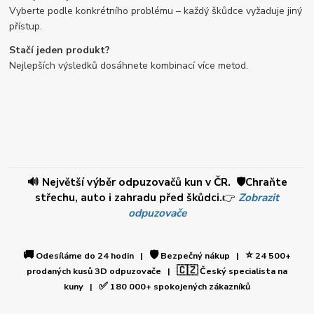
Vyberte podle konkrétního problému – každý škůdce vyžaduje jiný
přístup.
Stačí jeden produkt?
Nejlepších výsledků dosáhnete kombinací více metod.
🔊 Největší výběr odpuzovačů kun v ČR. 🛡️Chraňte
střechu, auto i zahradu před škůdci.
👉
Zobrazit
odpuzovače
🚚
🛡️
⭐
Odesíláme do 24 hodin |
Bezpečný nákup |
24 500+
🇨🇿
prodaných kusů 3D odpuzovače |
Český specialista na
✅
kuny |
180 000+ spokojených zákazníků