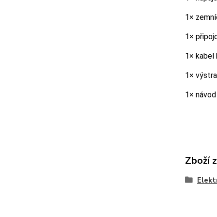
1× zemní
1× připoj
1× kabel
1× výstra
1× návod
Zboží 
Elekt