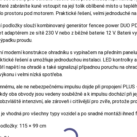
eré zabráníte kuně vstoupit na její tolik oblíbené místo u tepl
o prostoru pod motorem. Praktické řešení, velmi jednoduché na
ní podložky slouží kombinovaný generátor fencee power DUO PD
et adaptérem ze sítě 230 V nebo z běžné baterie 12 V. Baterii vy
 výpadku proudu.
 moderní konstrukce ohradníku s vypínačem na předním panelu a
aktické řešení a umožňuje jednoduchou instalaci. LED kontrolky
ěří napětí na ohradě a také signalizují případnou poruchu na oh
výkonu i velmi nízká spotřeba.
emnému, ale ne nebezpečnému impulsu dojde při propojení PLUS 
kdy oba obvody jsou vedeny souběžně a k impulsu dochází při jej
e obzvláště intenzivní, ale zároveň i citlivější pro zví
je vhodná pro všechny typy vozidel a po snadné montáži ihned f
odložky: 115 × 99 cm