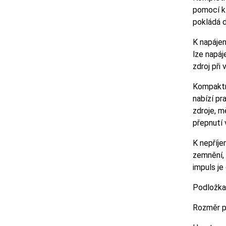
pomocí kt
pokládá d
K napáje
lze napáj
zdroj při
Kompaktní
nabízí pr
zdroje, m
přepnutí 
K nepříj
zemnění, 
impuls j
Podložka 
Rozměr p