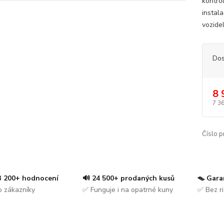
kontro
instal
vozide
Dos
8 
7 3
Číslo p
 3 200+ hodnocení
🔊 24 500+ prodaných kusů
🪤 Gara
 zákazníky
✅ Funguje i na opatrné kuny
✅ Bez ri