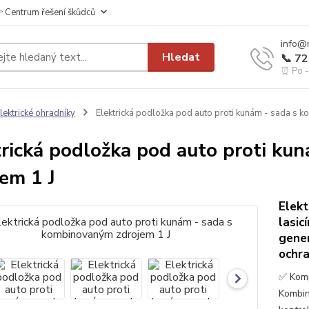
 Centrum řešení škůdců
info@
Hledat
📞 7
⏰ Po - 
lektrické ohradníky
Elektrická podložka pod auto proti kunám - sada s 
trická podložka pod auto proti k
jem 1 J
Elekt
lasic
gener
ochra
✅ Komp
Kombin