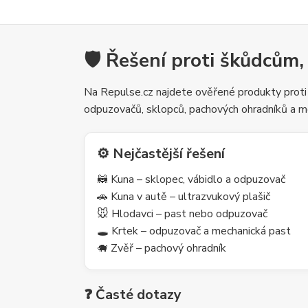
🛡️ Řešení proti škůdcům,
Na Repulse.cz najdete ověřené produkty proti
odpuzovačů, sklopců, pachových ohradníků a m
⚙️ Nejčastější řešení
🦝 Kuna – sklopec, vábidlo a odpuzovač
🚗 Kuna v autě – ultrazvukový plašič
🐭 Hlodavci – past nebo odpuzovač
🕳️ Krtek – odpuzovač a mechanická past
🐗 Zvěř – pachový ohradník
❓ Časté dotazy