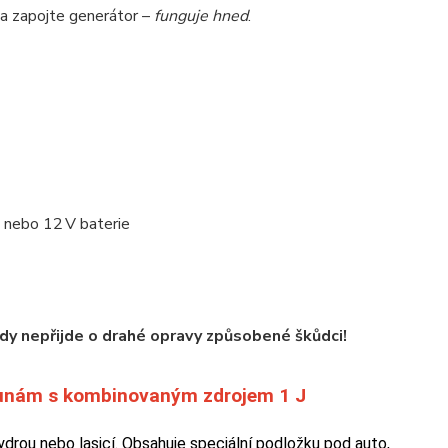
a zapojte generátor –
funguje hned
.
V nebo 12 V baterie
kdy nepřijde o drahé opravy způsobené škůdci!
 kunám s kombinovaným zdrojem 1 J
ydrou nebo lasicí. Obsahuje speciální podložku pod auto,