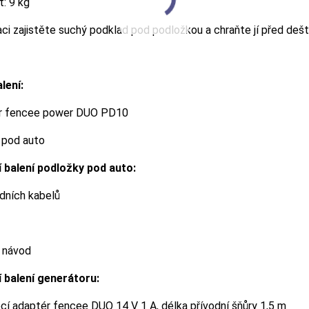
: 9 kg
laci zajistěte suchý podklad pod podložkou a chraňte jí před deš
lení:
r fencee power DUO PD10
 pod auto
 balení podložky pod auto:
dních kabelů
 návod
 balení generátoru:
cí adaptér fencee DUO 14 V 1 A, délka přívodní šňůry 1,5 m