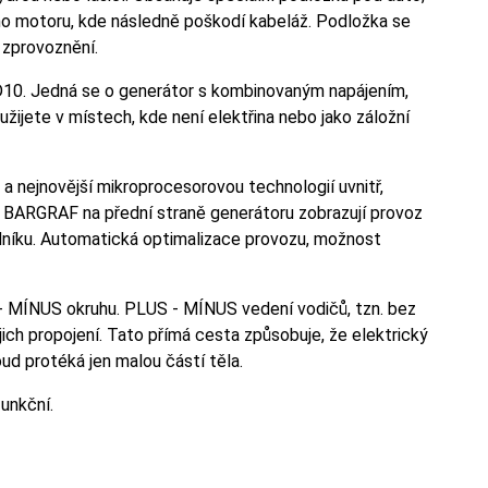
ého motoru, kde následně poškodí kabeláž. Podložka se
 zprovoznění.
10. Jedná se o generátor s kombinovaným napájením,
užijete v místech, kde není elektřina nebo jako záložní
 nejnovější mikroprocesorovou technologií uvnitř,
 a BARGRAF na přední straně generátoru zobrazují provoz
radníku. Automatická optimalizace provozu, možnost
- MÍNUS okruhu. PLUS - MÍNUS vedení vodičů, tzn. bez
ich propojení. Tato přímá cesta způsobuje, že elektrický
ře, protože proud protéká jen malou částí těla.
unkční.