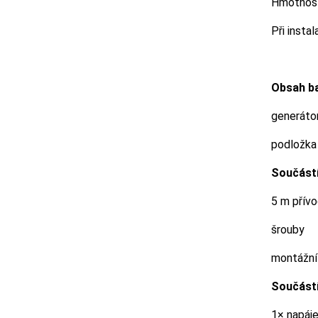
Hmotnost
Při insta
Obsah ba
generáto
podložka
Součástí
5 m přívo
šrouby
montážní
Součástí
1× napáje