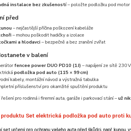
dná instalace bez zkušeností
– položte podložku pod motor 
ání před
kunou
– nejčastější příčina poškození kabeláže
tchoři
– mohou poškodit hadičky a izolace
kočkami a hlodavci
– bezpečně a bez zranění zvířat
dostanete v balení
erátor
fencee power DUO PD10 (1 J)
– napájení ze sítě 230 
ktrická
podložka pod auto (115 × 99 cm)
vodní kabely, montážní návod a výstražná tabulka
pletní příslušenství pro okamžité spuštění produktu
 řešení pro rodinná i firemní auta, garáže i parkovací stání –
už ni
produktu Set elektrická podložka pod auto proti
 set určený pro ochranu vašeho auta před škůdci, např. kunou, v