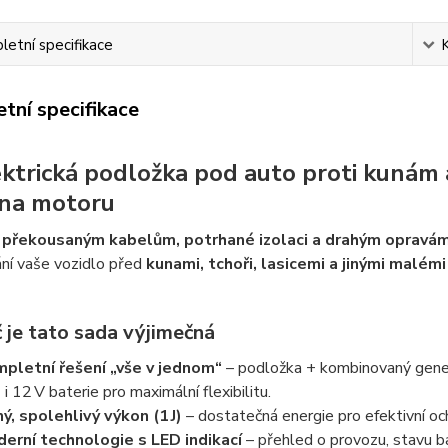
etní specifikace
tní specifikace
ektrická podložka pod auto proti kunám
na motoru
c
překousaným kabelům, potrhané izolaci a drahým opravá
ní vaše vozidlo před
kunami, tchoři, lasicemi a jinými malémi
 je tato sada výjimečná
pletní řešení „vše v jednom“
– podložka + kombinovaný gene
 i 12 V baterie pro maximální flexibilitu.
ný, spolehlivý výkon (1 J)
– dostatečná energie pro efektivní o
erní technologie s LED indikací
– přehled o provozu, stavu ba