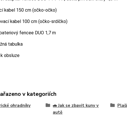
cí kabel 150 cm (očko-očko)
ovací kabel 100 cm (očko-srdíčko)
 bateriový fencee DUO 1,7 m
žná tabulka
 k obsluze
zařazeno v kategoriích
rické ohradníky
🚗 Jak se zbavit kuny v
Plaš
autě