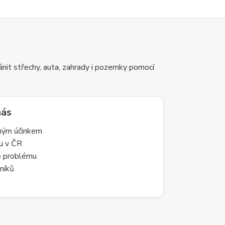
nit střechy, auta, zahrady i pozemky pomocí
nás
lným účinkem
du v ČR
le problému
níků