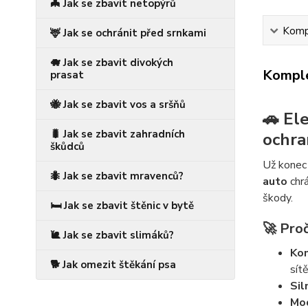
🦇 Jak se zbavit netopýrů
Kompl
🦌 Jak se ochránit před srnkami
🐗 Jak se zbavit divokých
Komple
prasat
🐝 Jak se zbavit vos a sršňů
🚗 El
🐛 Jak se zbavit zahradních
ochra
škůdců
Už kone
🐜 Jak se zbavit mravenců?
auto
chrá
škody.
🛏️ Jak se zbavit štěnic v bytě
🚀 Proč
🐌 Jak se zbavit slimáků?
Kom
🐕 Jak omezit štěkání psa
sítě
Sil
Mod