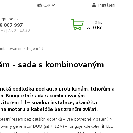
Přihlášení
CZK
repulse.cz
0
ks
28 007 997
za
0 Kč
Pá | 7:00 - 13:30 |
kombinovaným zdrojem 1 J
unám - sada s kombinovaným
rická podložka pod auto proti kunám, tchořům a
ím. Kompletní sada s kombinovaným
átorem 1 J – snadná instalace, okamžitá
na motoru a kabeláže bez zranění zvířat.
letní řešení bez dalších doplňků – vše potřebné v balení. ⚡
ovaný generátor DUO (síť + 12 V) – funguje kdekoliv. 🔋 LED