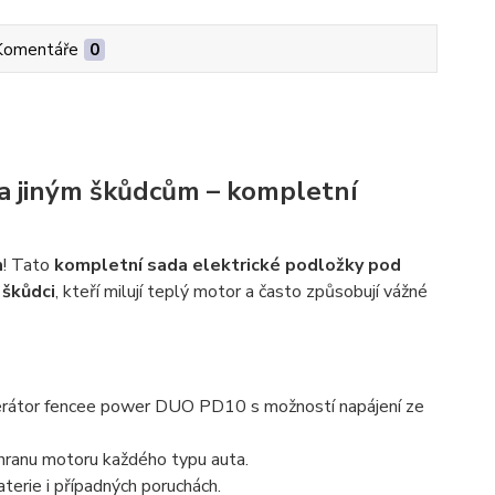
Komentáře
0
 a jiným škůdcům – kompletní
m
! Tato
kompletní sada elektrické podložky pod
 škůdci
, kteří milují teplý motor a často způsobují vážné
rátor fencee power DUO PD10 s možností napájení ze
chranu motoru každého typu auta.
terie i případných poruchách.