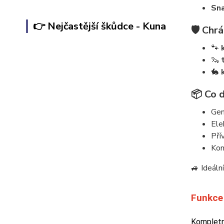
Sna
👉 Nejčastější škůdce - Kuna
🛡️ Chr
🐾
🦦
🐇
📦 Co 
Gen
Ele
Pří
Kom
🚙 Ideální
Funkce 
Kompletní