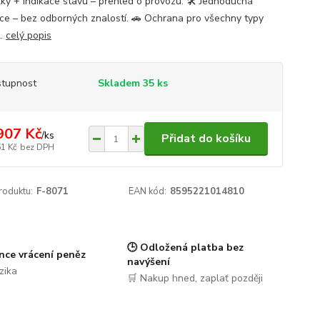
lky + indikace stavu – přehled o provozu. 🛠️ Jednoduchá
ace – bez odborných znalostí. 🚗 Ochrana pro všechny typy
l.
celý popis
tupnost
Skladem 35 ks
907 Kč
/
ks
Přidat do košíku
61 Kč
bez DPH
roduktu:
F-8071
EAN kód:
8595221014810
🕒 Odložená platba bez
nce vrácení peněz
navýšení
zika
🛒 Nakup hned, zaplať později