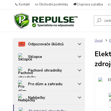
📞 Kontakt
📜 Obchodní podmínky
🚚 Doprava a platba

Úvod
E
Odpuzovače škůdců
Elek
Sklopce
zdro
Pachové ohradníky
Pro dům a zahradu
Nabíječky