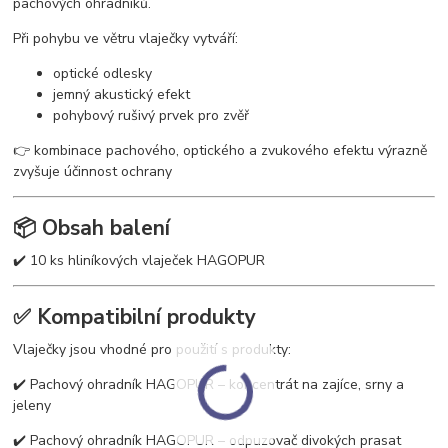
pachových ohradníků.
Při pohybu ve větru vlaječky vytváří:
optické odlesky
jemný akustický efekt
pohybový rušivý prvek pro zvěř
👉 kombinace pachového, optického a zvukového efektu výrazně
zvyšuje účinnost ochrany
📦 Obsah balení
✔️ 10 ks hliníkových vlaječek HAGOPUR
✅ Kompatibilní produkty
Vlaječky jsou vhodné pro použití s produkty:
✔️ Pachový ohradník HAGOPUR – koncentrát na zajíce, srny a
jeleny
✔️ Pachový ohradník HAGOPUR – odpuzovač divokých prasat