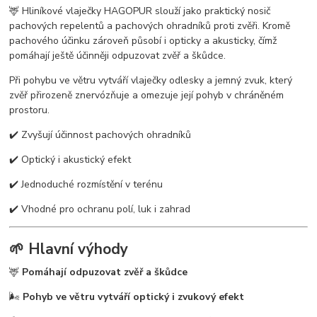
🦌 Hliníkové vlaječky HAGOPUR slouží jako praktický nosič
pachových repelentů a pachových ohradníků proti zvěři. Kromě
pachového účinku zároveň působí i opticky a akusticky, čímž
pomáhají ještě účinněji odpuzovat zvěř a škůdce.
Při pohybu ve větru vytváří vlaječky odlesky a jemný zvuk, který
zvěř přirozeně znervózňuje a omezuje její pohyb v chráněném
prostoru.
✔️ Zvyšují účinnost pachových ohradníků
✔️ Optický i akustický efekt
✔️ Jednoduché rozmístění v terénu
✔️ Vhodné pro ochranu polí, luk i zahrad
🌱 Hlavní výhody
🦌
Pomáhají odpuzovat zvěř a škůdce
🌬️
Pohyb ve větru vytváří optický i zvukový efekt