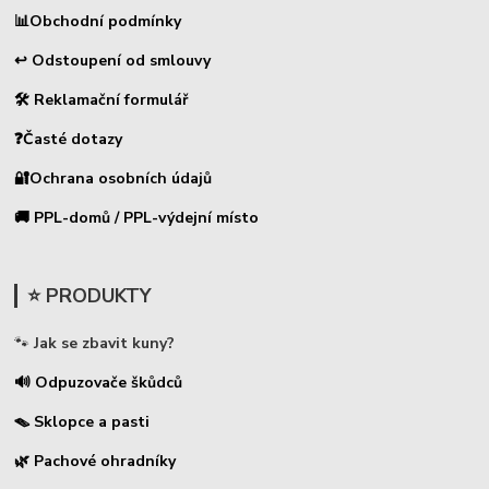
📊
Obchodní podmínky
↩ Odstoupení od smlouvy
🛠 Reklamační formulář
❓Časté dotazy
🔐Ochrana osobních údajů
🚚 PPL-domů / PPL-výdejní místo
⭐ PRODUKTY
🐾
Jak se zbavit kuny?
🔊 Odpuzovače škůdců
🪤 Sklopce a pasti
🌿 Pachové ohradníky