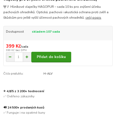
🦌🚩 Hliníkové vlaječky HAGOPUR – sada 10 ks pro zvýšení účinku
pachových ohradníků. Optická, pachová i akustická ochrana proti zvěři a
škůdcům pro ještě vyšší účinnost pachových ohradníků.
celý popis
Dostupnost
skladem 107 sada
399 Kč
/
sada
330 Kč
bez DPH
Přidat do košíku
Číslo produktu:
H-ALV
⭐ 4,8/5 z 3 200+ hodnocení
✅ Ověřeno zákazníky
🔊 24 500+ prodaných kusů
✅ Funguje i na opatrné kuny