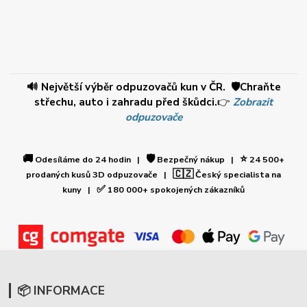
🔊 Největší výběr odpuzovačů kun v ČR. 🛡️Chraňte
střechu, auto i zahradu před škůdci.
👉
Zobrazit
odpuzovače
🚚
🛡️
⭐
Odesíláme do 24 hodin |
Bezpečný nákup |
24 500+
🇨🇿
prodaných kusů 3D odpuzovače |
Český specialista na
✅
kuny |
180 000+ spokojených zákazníků
📦 INFORMACE