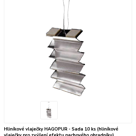
Hliníkové vlaječky HAGOPUR - Sada 10 ks (hliníkové
vlaječky pro zvýšení efektu pachového ohradníku)