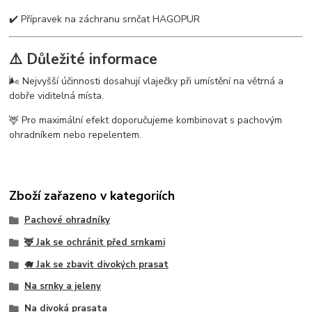
✔️ Přípravek na záchranu srnčat HAGOPUR
⚠️ Důležité informace
🌬️ Nejvyšší účinnosti dosahují vlaječky při umístění na větrná a
dobře viditelná místa.
🦌 Pro maximální efekt doporučujeme kombinovat s pachovým
ohradníkem nebo repelentem.
Zboží zařazeno v kategoriích
Pachové ohradníky
🦌 Jak se ochránit před srnkami
🐗 Jak se zbavit divokých prasat
Na srnky a jeleny
Na divoká prasata