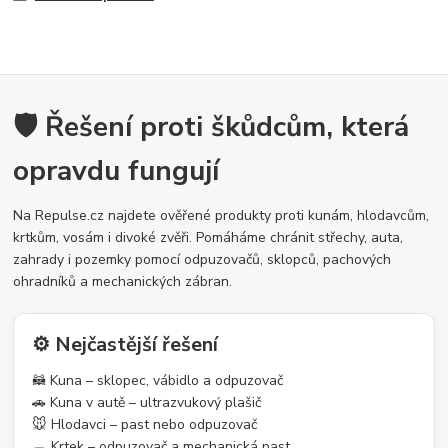
🛡️ Řešení proti škůdcům, která
opravdu fungují
Na Repulse.cz najdete ověřené produkty proti kunám, hlodavcům,
krtkům, vosám i divoké zvěři. Pomáháme chránit střechy, auta,
zahrady i pozemky pomocí odpuzovačů, sklopců, pachových
ohradníků a mechanických zábran.
⚙️ Nejčastější řešení
🦝 Kuna – sklopec, vábidlo a odpuzovač
🚗 Kuna v autě – ultrazvukový plašič
🐭 Hlodavci – past nebo odpuzovač
🕳️ Krtek – odpuzovač a mechanická past