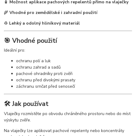
🧴
Možnost aplikace pachových repelentů přímo na vlaječky
🌾
Vhodné pro zemědělské i zahradní použití
♻️
Lehký a odolný hliníkový materiál
🎯 Vhodné použití
Ideální pro:
ochranu polí a luk
ochranu zahrad a sadů
pachové ohradníky proti zvěři
ochranu před divokými prasaty
záchranu srnčat před senosečí
🛠 Jak používat
Vlaječky rozmístěte po obvodu chráněného prostoru nebo do míst
výskytu zvěře.
Na vlaječky lze aplikovat pachové repelenty nebo koncentráty