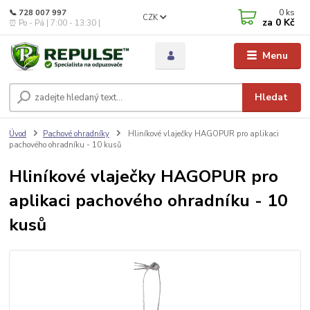
0
ks
📞 728 007 997
CZK
za
0 Kč
⏰ Po - Pá | 7:00 - 13:30 |
Menu
Hledat
Úvod
Pachové ohradníky
Hliníkové vlaječky HAGOPUR pro aplikaci
pachového ohradníku - 10 kusů
Hliníkové vlaječky HAGOPUR pro
aplikaci pachového ohradníku - 10
kusů