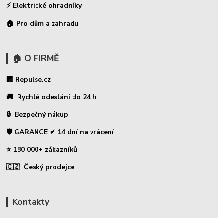
⚡
Elektrické ohradníky
🏠 Pro dům a zahradu
🏠 O FIRMĚ
🏢 Repulse.cz
🚚 Rychlé odeslání do 24 h
🔒 Bezpečný nákup
🛡️ GARANCE ✔ 14 dní na vrácení
⭐ 180 000+ zákazníků
🇨🇿 Český prodejce
Kontakty