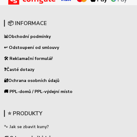
📦 INFORMACE
📊
Obchodní podmínky
↩ Odstoupení od smlouvy
🛠 Reklamační formulář
❓Časté dotazy
🔐Ochrana osobních údajů
🚚 PPL-domů / PPL-výdejní místo
⭐ PRODUKTY
🐾
Jak se zbavit kuny?