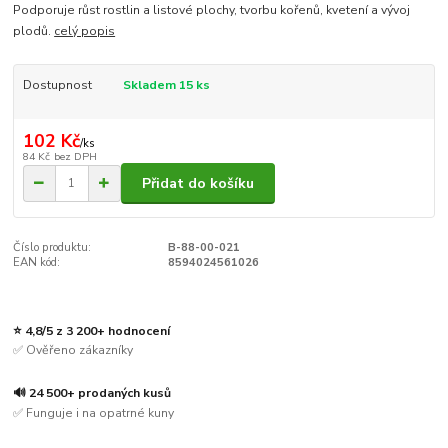
Podporuje růst rostlin a listové plochy, tvorbu kořenů, kvetení a vývoj
plodů.
celý popis
Dostupnost
Skladem 15 ks
102 Kč
/
ks
84 Kč
bez DPH
Přidat do košíku
Číslo produktu:
B-88-00-021
EAN kód:
8594024561026
⭐ 4,8/5 z 3 200+ hodnocení
✅ Ověřeno zákazníky
🔊 24 500+ prodaných kusů
✅ Funguje i na opatrné kuny