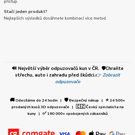
přístup.
Stačí jeden produkt?
Nejlepších výsledků dosáhnete kombinací více metod.
🔊 Největší výběr odpuzovačů kun v ČR. 🛡️Chraňte
střechu, auto i zahradu před škůdci.
👉
Zobrazit
odpuzovače
🚚
🛡️
⭐
Odesíláme do 24 hodin |
Bezpečný nákup |
24 500+
🇨🇿
prodaných kusů 3D odpuzovače |
Český specialista na
✅
kuny |
180 000+ spokojených zákazníků