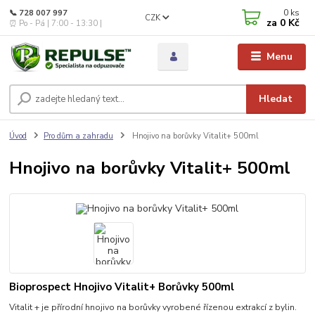
0
ks
📞 728 007 997
CZK
za
0 Kč
⏰ Po - Pá | 7:00 - 13:30 |
Menu
Hledat
Úvod
Pro dům a zahradu
Hnojivo na borůvky Vitalit+ 500ml
Hnojivo na borůvky Vitalit+ 500ml
Bioprospect Hnojivo Vitalit+ Borůvky 500ml
Vitalit + je přírodní hnojivo na borůvky vyrobené řízenou extrakcí z bylin.