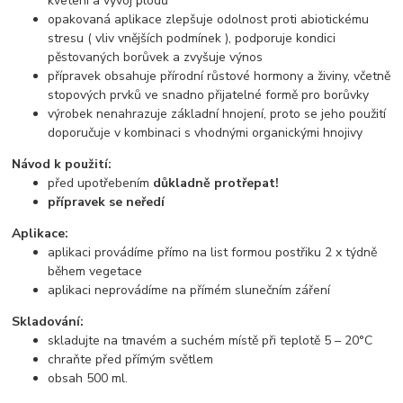
kvetení a vývoj plodů
opakovaná aplikace zlepšuje odolnost proti abiotickému
stresu ( vliv vnějších podmínek ), podporuje kondici
pěstovaných borůvek a zvyšuje výnos
přípravek obsahuje přírodní růstové hormony a živiny, včetně
stopových prvků ve snadno přijatelné formě pro borůvky
výrobek nenahrazuje základní hnojení, proto se jeho použití
doporučuje v kombinaci s vhodnými organickými hnojivy
Návod k použití:
před upotřebením
důkladně protřepat!
přípravek se neředí
Aplikace:
aplikaci provádíme přímo na list formou postřiku 2 x týdně
během vegetace
aplikaci neprovádíme na přímém slunečním záření
Skladování:
skladujte na tmavém a suchém místě při teplotě 5 – 20°C
chraňte před přímým světlem
obsah 500 ml.