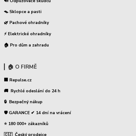
🔊 Odpuzovače škůdců
🪤 Sklopce a pasti
🌿 Pachové ohradníky
⚡
Elektrické ohradníky
🏠 Pro dům a zahradu
🏠 O FIRMĚ
🏢 Repulse.cz
🚚 Rychlé odeslání do 24 h
🔒 Bezpečný nákup
🛡️ GARANCE ✔ 14 dní na vrácení
⭐ 180 000+ zákazníků
🇨🇿 Český prodejce