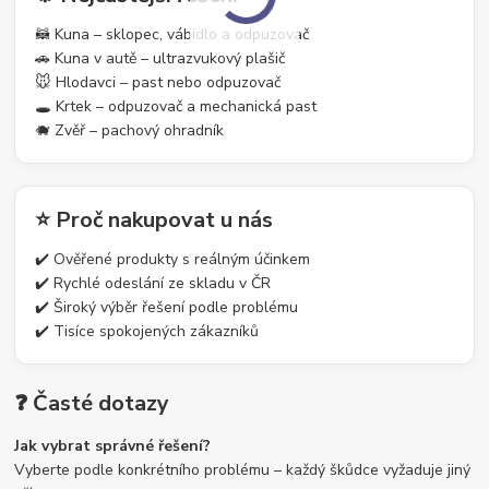
🦝 Kuna – sklopec, vábidlo a odpuzovač
🚗 Kuna v autě – ultrazvukový plašič
🐭 Hlodavci – past nebo odpuzovač
🕳️ Krtek – odpuzovač a mechanická past
🐗 Zvěř – pachový ohradník
⭐ Proč nakupovat u nás
✔️ Ověřené produkty s reálným účinkem
✔️ Rychlé odeslání ze skladu v ČR
✔️ Široký výběr řešení podle problému
✔️ Tisíce spokojených zákazníků
❓ Časté dotazy
Jak vybrat správné řešení?
Vyberte podle konkrétního problému – každý škůdce vyžaduje jiný