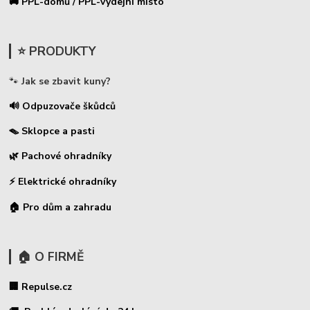
🚚 PPL-domů / PPL-výdejní místo
⭐ PRODUKTY
🐾
Jak se zbavit kuny?
🔊 Odpuzovače škůdců
🪤 Sklopce a pasti
🌿 Pachové ohradníky
⚡
Elektrické ohradníky
🏠 Pro dům a zahradu
🏠 O FIRMĚ
🏢 Repulse.cz