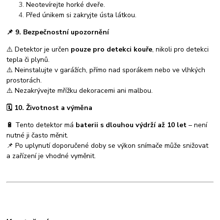
Neotevírejte horké dveře.
Před únikem si zakryjte ústa látkou.
📌
9. Bezpečnostní upozornění
⚠️ Detektor je určen
pouze pro detekci kouře
, nikoli pro detekci
tepla či plynů.
⚠️ Neinstalujte v garážích, přímo nad sporákem nebo ve vlhkých
prostorách.
⚠️ Nezakrývejte mřížku dekoracemi ani malbou.
🗓️
10. Životnost a výměna
🔋 Tento detektor má
baterii s dlouhou výdrží až 10 let
– není
nutné ji často měnit.
📌 Po uplynutí doporučené doby se výkon snímače může snižovat
a zařízení je vhodné vyměnit.