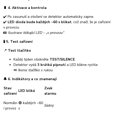
🔋
4. Aktivace a kontrola
✔️ Po zasunutí a otočení se detektor automaticky zapne.
✔️
LED dioda bude každých ~60 s blikat
, což značí, že je zařízení
v provozu.
📸
Ilustrace: blikající LED – „v provozu“
🧪
5. Test zařízení
📍
Test tlačítko
Každý týden stiskněte
TEST/SILENCE
.
Detektor vydá
3 krátká pípnutí
a LED blikne rychle.
⏯️
Ikona: tlačítko s rukou
🔔
6. Indikátory a co znamenají
Stav
Zvuk
LED bliká
zařízení
alarmu
Normáln
🔴 každých ~60
žádný
í provoz
s