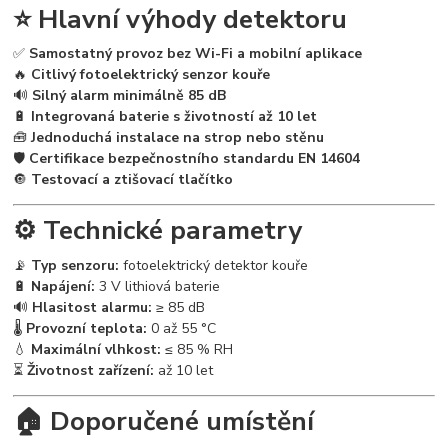
⭐ Hlavní výhody detektoru
✅
Samostatný provoz bez Wi-Fi a mobilní aplikace
🔥
Citlivý fotoelektrický senzor kouře
🔊
Silný alarm minimálně 85 dB
🔋
Integrovaná baterie s životností až 10 let
🧰
Jednoduchá instalace na strop nebo stěnu
🛡️
Certifikace bezpečnostního standardu EN 14604
🔘
Testovací a ztišovací tlačítko
⚙️ Technické parametry
📡
Typ senzoru:
fotoelektrický detektor kouře
🔋
Napájení:
3 V lithiová baterie
🔊
Hlasitost alarmu:
≥ 85 dB
🌡️
Provozní teplota:
0 až 55 °C
💧
Maximální vlhkost:
≤ 85 % RH
⏳
Životnost zařízení:
až 10 let
🏠 Doporučené umístění