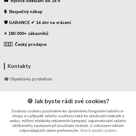
🚚 Rychlé odeslání do 24 h
🔒 Bezpečný nákup
🛡️ GARANCE ✔ 14 dní na vrácení
⭐ 180 000+ zákazníků
🇨🇿 Český prodejce
Kontakty
☎ Objednávky po telefonu
🛡️ Infolinka
📞 728 007 997
🍪 Jak byste rádi své cookies?
⏰ Po - Pá | 7:00 - 13:30 |
Soubory cookies používáme ke správnému fungování našeho e-
shopu a v případě vašeho souhlasu také ke sledování statistik o
info@repulse.cz
webu, měření efektivity reklamních kampaní, zapamatování vašeho
oblíbeného nastavení při používání stránek, či zobrazení reklam
odpovídajících vašim preferencím.
Více k využití cookies