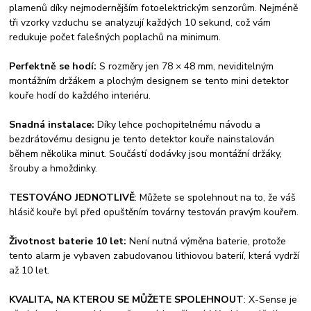
plamenů díky nejmodernějším fotoelektrickým senzorům. Nejméně
tři vzorky vzduchu se analyzují každých 10 sekund, což vám
redukuje počet falešných poplachů na minimum.
Perfektně se hodí:
S rozměry jen 78 × 48 mm, neviditelným
montážním držákem a plochým designem se tento mini detektor
kouře hodí do každého interiéru.
Snadná instalace:
Díky lehce pochopitelnému návodu a
bezdrátovému designu je tento detektor kouře nainstalován
během několika minut. Součástí dodávky jsou montážní držáky,
šrouby a hmoždinky.
TESTOVÁNO JEDNOTLIVĚ
: Můžete se spolehnout na to, že váš
hlásič kouře byl před opuštěním továrny testován pravým kouřem.
Životnost baterie 10 let:
Není nutná výměna baterie, protože
tento alarm je vybaven zabudovanou lithiovou baterií, která vydrží
až 10 let.
KVALITA, NA KTEROU SE MŮŽETE SPOLEHNOUT
: X-Sense je