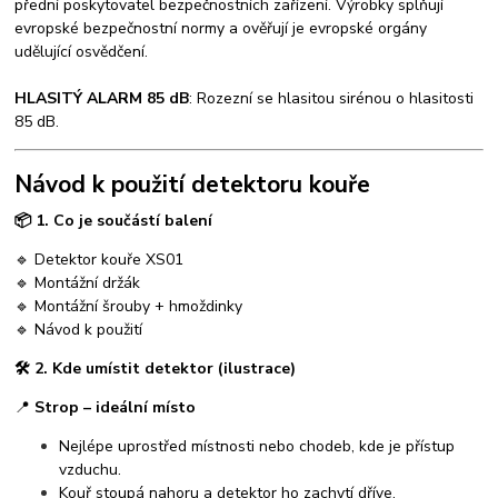
přední poskytovatel bezpečnostních zařízení. Výrobky splňují
evropské bezpečnostní normy a ověřují je evropské orgány
udělující osvědčení.
HLASITÝ ALARM 85 dB
: Rozezní se hlasitou sirénou o hlasitosti
85 dB.
Návod k použití detektoru kouře
📦
1. Co je součástí balení
🔹 Detektor kouře XS01
🔹 Montážní držák
🔹 Montážní šrouby + hmoždinky
🔹 Návod k použití
🛠️
2. Kde umístit detektor (ilustrace)
📍
Strop – ideální místo
Nejlépe uprostřed místnosti nebo chodeb, kde je přístup
vzduchu.
Kouř stoupá nahoru a detektor ho zachytí dříve.