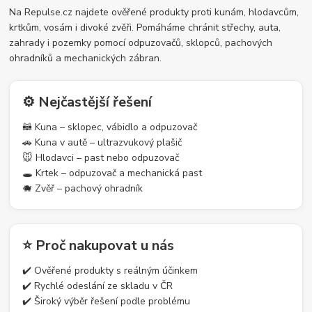
Na Repulse.cz najdete ověřené produkty proti kunám, hlodavcům,
krtkům, vosám i divoké zvěři. Pomáháme chránit střechy, auta,
zahrady i pozemky pomocí odpuzovačů, sklopců, pachových
ohradníků a mechanických zábran.
⚙️ Nejčastější řešení
🦝 Kuna – sklopec, vábidlo a odpuzovač
🚗 Kuna v autě – ultrazvukový plašič
🐭 Hlodavci – past nebo odpuzovač
🕳️ Krtek – odpuzovač a mechanická past
🐗 Zvěř – pachový ohradník
⭐ Proč nakupovat u nás
✔️ Ověřené produkty s reálným účinkem
✔️ Rychlé odeslání ze skladu v ČR
✔️ Široký výběr řešení podle problému