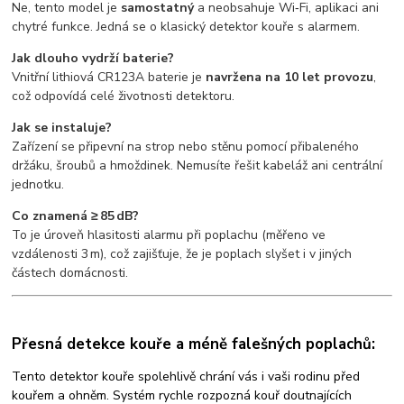
Ne, tento model je
samostatný
a neobsahuje Wi‑Fi, aplikaci ani
chytré funkce. Jedná se o klasický detektor kouře s alarmem.
Jak dlouho vydrží baterie?
Vnitřní lithiová CR123A baterie je
navržena na 10 let provozu
,
což odpovídá celé životnosti detektoru.
Jak se instaluje?
Zařízení se připevní na strop nebo stěnu pomocí přibaleného
držáku, šroubů a hmoždinek. Nemusíte řešit kabeláž ani centrální
jednotku.
Co znamená ≥ 85 dB?
To je úroveň hlasitosti alarmu při poplachu (měřeno ve
vzdálenosti 3 m), což zajišťuje, že je poplach slyšet i v jiných
částech domácnosti.
Přesná detekce kouře a méně falešných poplachů:
Tento detektor kouře spolehlivě chrání vás i vaši rodinu před
kouřem a ohněm. Systém rychle rozpozná kouř doutnajících