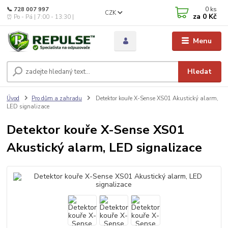
0
ks
📞 728 007 997
CZK
za
0 Kč
⏰ Po - Pá | 7:00 - 13:30 |
Menu
Hledat
Úvod
Pro dům a zahradu
Detektor kouře X-Sense XS01 Akustický alarm,
LED signalizace
Detektor kouře X-Sense XS01
Akustický alarm, LED signalizace