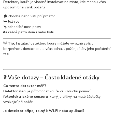
Detektory kouře je vhodné instalovat na místa, kde mohou včas
upozornit na vznik požáru:
🏠 chodba nebo vstupní prostor
🛏️ ložnice
🪜 schodiště mezi patry
🏡 každé patro domu nebo bytu
💡
Tip:
Instalací detektoru kouře můžete výrazně zvýšit
bezpečnost domácnosti a včas odhalit požár ještě v jeho počáteční
fázi.
❓ Vaše dotazy – Často kladené otázky
Co tento detektor měří?
Detektor sleduje přítomnost kouře ve vzduchu pomocí
fotoelektrického senzoru
, který je citlivý na malé částečky
vznikající při požáru.
Je detektor připojitelný k Wi‑Fi nebo aplikaci?