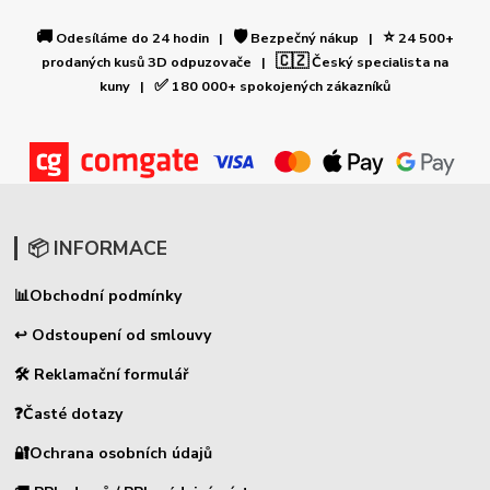
🚚
🛡️
⭐
Odesíláme do 24 hodin |
Bezpečný nákup |
24 500+
🇨🇿
prodaných kusů 3D odpuzovače |
Český specialista na
✅
kuny |
180 000+ spokojených zákazníků
📦 INFORMACE
📊
Obchodní podmínky
↩ Odstoupení od smlouvy
🛠 Reklamační formulář
❓Časté dotazy
🔐Ochrana osobních údajů