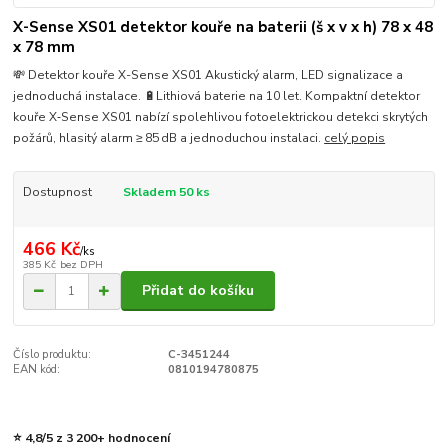
X-Sense XS01 detektor kouře na baterii (š x v x h) 78 x 48
x 78 mm
💸 Detektor kouře X-Sense XS01 Akustický alarm, LED signalizace a
jednoduchá instalace. 🔋Lithiová baterie na 10 let. Kompaktní detektor
kouře X‑Sense XS01 nabízí spolehlivou fotoelektrickou detekci skrytých
požárů, hlasitý alarm ≥ 85 dB a jednoduchou instalaci.
celý popis
Dostupnost
Skladem 50 ks
466 Kč
/
ks
385 Kč
bez DPH
Přidat do košíku
Číslo produktu:
C-3451244
EAN kód:
0810194780875
⭐ 4,8/5 z 3 200+ hodnocení