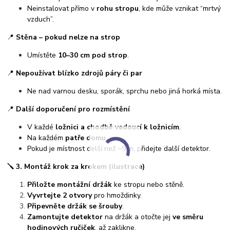
Neinstalovat přímo v
rohu stropu
, kde může vznikat “mrtvý
vzduch”.
📍
Stěna – pokud nelze na strop
Umístěte
10–30 cm pod strop
.
📍
Nepoužívat blízko zdrojů páry či par
Ne nad varnou desku, sporák, sprchu nebo jiná horká místa.
📍
Další doporučení pro rozmístění
V každé
ložnici a chodbě vedoucí k ložnicím
.
Na každém
patře domu
.
Pokud je místnost delší než ~9 m, přidejte další detektor.
🪛
3. Montáž krok za krokem (ilustrace)
Přiložte montážní držák
ke stropu nebo stěně.
Vyvrtejte 2 otvory
pro hmoždinky.
Připevněte držák se šrouby
.
Zamontujte detektor
na držák a otočte jej
ve směru
hodinových ručiček
, až zaklikne.