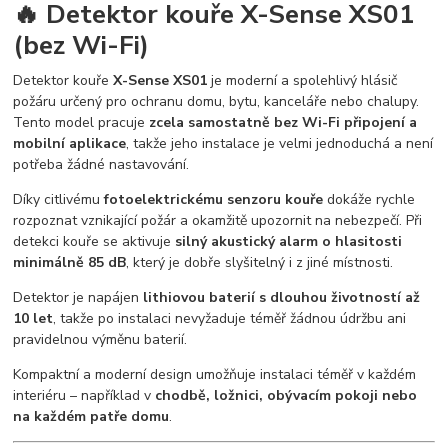
🔥 Detektor kouře X-Sense XS01
(bez Wi-Fi)
Detektor kouře
X-Sense XS01
je moderní a spolehlivý hlásič
požáru určený pro ochranu domu, bytu, kanceláře nebo chalupy.
Tento model pracuje
zcela samostatně bez Wi-Fi připojení a
mobilní aplikace
, takže jeho instalace je velmi jednoduchá a není
potřeba žádné nastavování.
Díky citlivému
fotoelektrickému senzoru kouře
dokáže rychle
rozpoznat vznikající požár a okamžitě upozornit na nebezpečí. Při
detekci kouře se aktivuje
silný akustický alarm o hlasitosti
minimálně 85 dB
, který je dobře slyšitelný i z jiné místnosti.
Detektor je napájen
lithiovou baterií s dlouhou životností až
10 let
, takže po instalaci nevyžaduje téměř žádnou údržbu ani
pravidelnou výměnu baterií.
Kompaktní a moderní design umožňuje instalaci téměř v každém
interiéru – například v
chodbě, ložnici, obývacím pokoji nebo
na každém patře domu
.