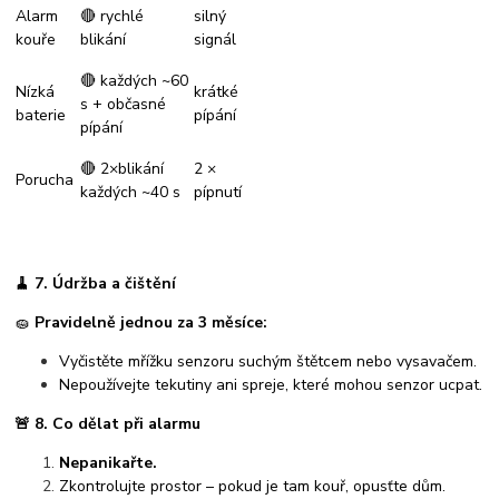
Alarm
🔴 rychlé
silný
kouře
blikání
signál
🔴 každých ~60
Nízká
krátké
s + občasné
baterie
pípání
pípání
🔴 2×blikání
2 ×
Porucha
každých ~40 s
pípnutí
🧹
7. Údržba a čištění
🧽
Pravidelně jednou za 3 měsíce:
Vyčistěte mřížku senzoru suchým štětcem nebo vysavačem.
Nepoužívejte tekutiny ani spreje, které mohou senzor ucpat.
🚨
8. Co dělat při alarmu
Nepanikařte.
Zkontrolujte prostor – pokud je tam kouř, opusťte dům.