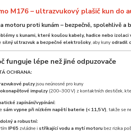
o M176 – ultrazvukový plašič kun do a
a motoru proti kunám – bezpečně, spolehlivě a 
oblémy s kunami, které koušou kabely, hadice nebo izolac
e
silný ultrazvuk a bezpečné elektrošoky
, aby kuny
odradil 
č funguje lépe než jiné odpuzovače
ITÁ OCHRANA:
razvukové pulzy
jsou neúnosné pro kuny
okonapěťové impulzy
(200–300 V) z kontaktních destiček, kte
tické zapínání/vypínání:
se
sám vypne při nízkém napětí baterie (< 11,5 V)
, takže se n
olný a robustní:
ytím
IP65
zvládne i
stříkající vodu a mytí motoru
bez rizika po