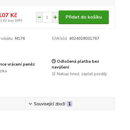
107 Kč
Přidat do košíku
41 Kč
bez DPH
roduktu:
M176
EAN kód:
4024028031767
🕒 Odložená platba bez
nce vrácení peněz
navýšení
zika
🛒 Nakup hned, zaplať později
Související zboží
1