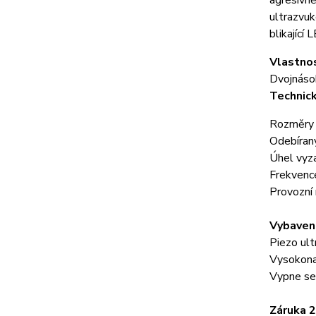
agresivně
ultrazvu
blikající 
Vlastnos
Dvojnáso
Technic
Rozměry 
Odebíran
Úhel vyza
Frekvence
Provozní 
Vybavení
Piezo ult
Vysokona
Vypne se 
Záruka 