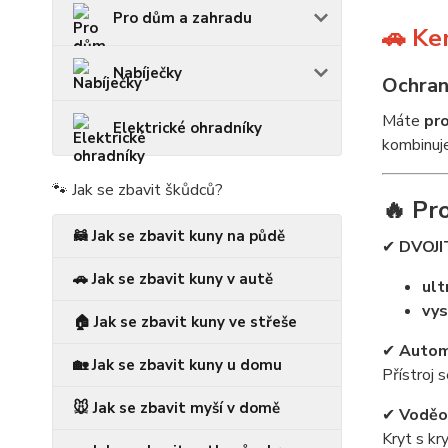
Pro dům a zahradu
🚗
Kem
Nabíječky
Ochran
Máte
pr
Elektrické ohradníky
kombinuj
🐾 Jak se zbavit škůdců?
🔥
Pro
🦝 Jak se zbavit kuny na půdě
✔
DVOJ
🚗 Jak se zbavit kuny v autě
ult
vys
🏠 Jak se zbavit kuny ve střeše
✔
Automa
🏡 Jak se zbavit kuny u domu
Přístroj 
🐭 Jak se zbavit myší v domě
✔
Voděod
Kryt s kr