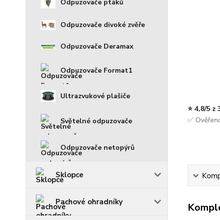
Odpuzovače ptáků
Odpuzovače divoké zvěře
Odpuzovače Deramax
Odpuzovače Format1
Ultrazvukové plašiče
⭐ 4,8/5 z
✅ Ověřeno
Světelné odpuzovače
Odpuzovače netopýrů
Sklopce
Kompl
Pachové ohradníky
Komple