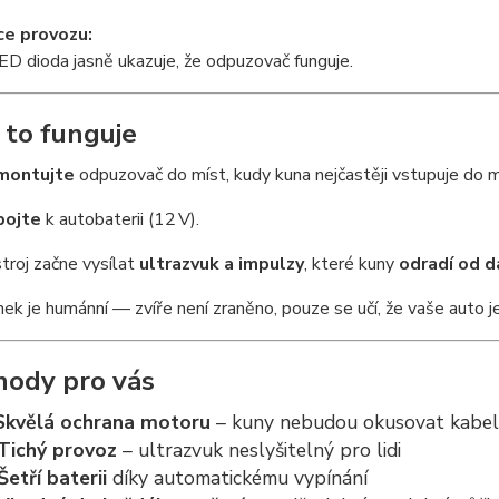
ce provozu:
 LED dioda jasně ukazuje, že odpuzovač funguje.
 to funguje
montujte
odpuzovač do míst, kudy kuna nejčastěji vstupuje do 
pojte
k autobaterii (12 V).
stroj začne vysílat
ultrazvuk a impulzy
, které kuny
odradí od d
nek je humánní — zvíře není zraněno, pouze se učí, že vaše auto j
hody pro vás
Skvělá ochrana motoru
– kuny nebudou okusovat kabely,
Tichý provoz
– ultrazvuk neslyšitelný pro lidi
Šetří baterii
díky automatickému vypínání