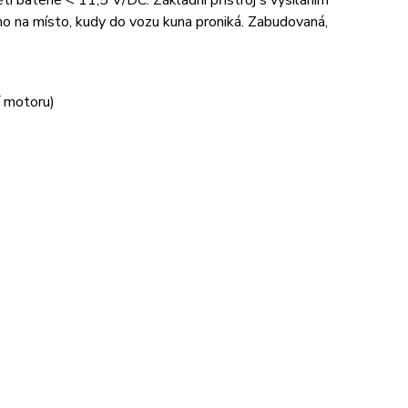
í baterie < 11,5 V/DC. Základní přístroj s vysíláním
mo na místo, kudy do vozu kuna proniká. Zabudovaná,
í motoru)