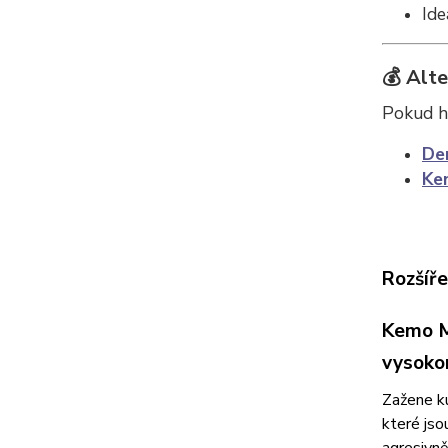
Ide
💰
Alte
Pokud hl
De
Ke
Rozšíře
Kemo M
vysoko
Zažene ku
které jso