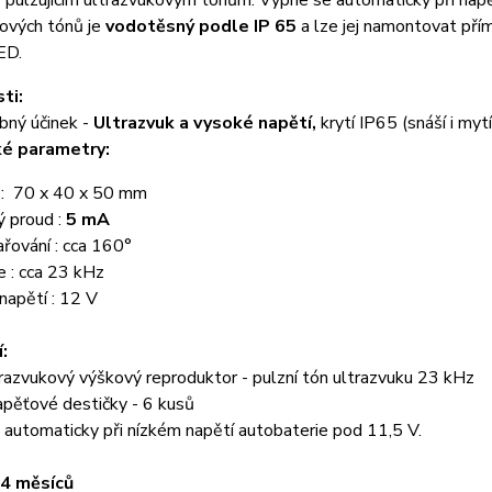
 pulzujícím ultrazvukovým tónům. Vypne se automaticky při napět
kových tónů je
vodotěsný podle IP 65
a lze jej namontovat pří
LED.
ti:
bný účinek -
Ultrazvuk a vysoké napětí,
krytí IP65 (snáší i myt
ké parametry:
: 70 x 40 x 50 mm
ý proud :
5 mA
řování : cca 160°
 : cca 23 kHz
napětí : 12 V
:
razvukový výškový reproduktor - pulzní tón ultrazvuku 23 kHz
pěťové destičky - 6 kusů
automaticky při nízkém napětí autobaterie pod 11,5 V.
24 měsíců