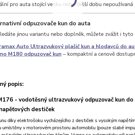
ální pro auta stojící venku nebo delší dobu nepoužívaná
rnativní odpuzovače kun do auta
edáte jinou variantu nebo doplněk, můžete zvážit i tyto
ramax Auto Ultrazvukový plašič kun a hlodavců do au
mo M180 odpuzovač kun
– kompaktní a cenově dostupn
ný popis:
176 - vodotěsný ultrazvukový odpuzovač kun do au
napěťových destiček
nu díky elektrošoku vycházejícího z destiček s vysokým napětím
u umístěny v motorovém prostoru automobilu (pouze slabé impulzy