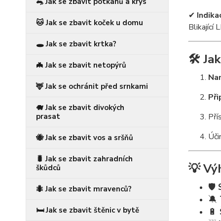
🐀 Jak se zbavit potkanů a krys
✔
Indika
🐱 Jak se zbavit koček u domu
Blikající
🕳️ Jak se zbavit krtka?
🛠️
Jak
🦇 Jak se zbavit netopýrů
Na
🦌 Jak se ochránit před srnkami
Při
🐗 Jak se zbavit divokých
Pří
prasat
Úči
🐝 Jak se zbavit vos a sršňů
🐛 Jak se zbavit zahradních
💡
Vý
škůdců
🛡️
🐜 Jak se zbavit mravenců?
🔕
🛏️ Jak se zbavit štěnic v bytě
🔋