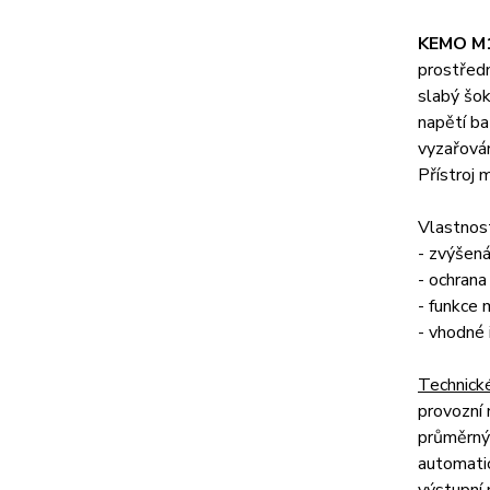
KEMO M
prostřed
slabý šok
napětí ba
vyzařován
Přístroj 
Vlastnost
- zvýšená
- ochrana 
- funkce 
- vhodné 
Technick
provozní 
průměrný
automatic