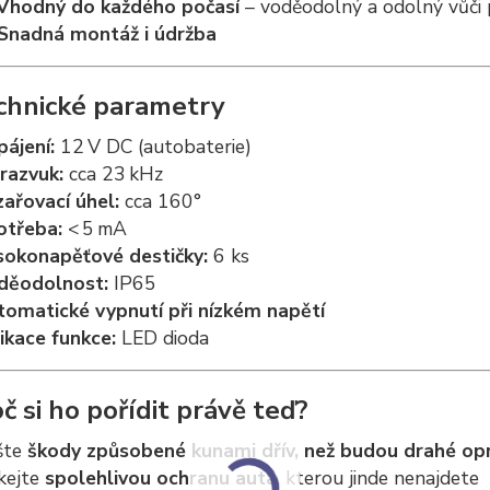
Vhodný do každého počasí
– voděodolný a odolný vůči
Snadná montáž i údržba
chnické parametry
ájení:
12 V DC (autobaterie)
razvuk:
cca 23 kHz
ařovací úhel:
cca 160°
otřeba:
< 5 mA
sokonapěťové destičky:
6 ks
děodolnost:
IP65
tomatické vypnutí při nízkém napětí
ikace funkce:
LED dioda
č si ho pořídit právě teď?
šte
škody způsobené kunami dřív, než budou drahé op
kejte
spolehlivou ochranu auta
, kterou jinde nenajdete