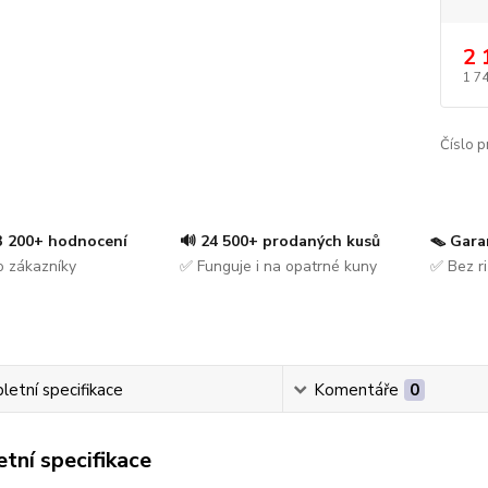
2 
1 7
Číslo p
 3 200+ hodnocení
🔊 24 500+ prodaných kusů
🪤 Gara
 zákazníky
✅ Funguje i na opatrné kuny
✅ Bez ri
etní specifikace
Komentáře
0
tní specifikace