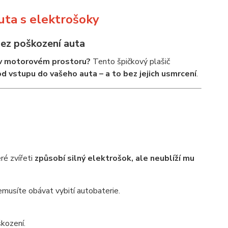
uta s elektrošoky
bez poškození auta
i v motorovém prostoru?
Tento špičkový plašič
od vstupu do vašeho auta – a to bez jejich usmrcení
.
ré zvířeti
způsobí silný elektrošok, ale neublíží mu
emusíte obávat vybití autobaterie.
škození.