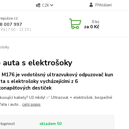
Přihlášení
CZK
repulse.cz
0
ks
28 007 997
za
0 Kč
Pá | 7:00 - 13:30 |
rošoky
 auta s elektrošoky
 M176 je vodotěsný ultrazvukový odpuzovač kun
ta s elektrošoky vycházejícími z 6
konapěťových destiček
kusující kabely? Už nikdy! ✅ Ultrazvuk + elektrošok, bezpečné
řata i auto...
celý popis
tupnost
skladem 50