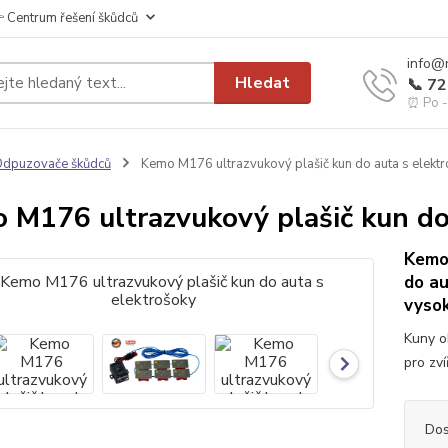
 Centrum řešení škůdců
info@
Hledat
📞 7
⏰ Po - 
dpuzovače škůdců
Kemo M176 ultrazvukový plašič kun do auta s elekt
 M176 ultrazvukový plašič kun do
Kemo
do au
vyso
Kuny o
pro zví
Dos