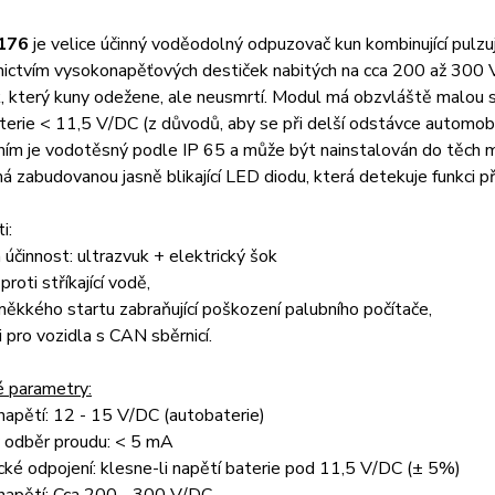
176
je velice účinný voděodolný odpuzovač kun kombinující pulzujíc
nictvím vysokonapěťových destiček nabitých na cca 200 až 300
, který kuny odežene, ale neusmrtí. Modul má obzvláště malou s
terie < 11,5 V/DC (z důvodů, aby se při delší odstávce automobil
ím je vodotěsný podle IP 65 a může být nainstalován do těch m
má zabudovanou jasně blikající LED diodu, která detekuje funkci př
i:
 účinnost: ultrazvuk + elektrický šok
proti stříkající vodě,
měkkého startu zabraňující poškození palubního počítače,
i pro vozidla s CAN sběrnicí.
é parametry:
napětí: 12 - 15 V/DC (autobaterie)
 odběr proudu: < 5 mA
ké odpojení: klesne-li napětí baterie pod 11,5 V/DC (± 5%)