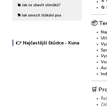
☔
🐌 Jak se zbavit slimáků?
🔄
🐕 Jak omezit štěkání psa
📦
Te
Nap
Ult
👉 Nejčastější škůdce - Kuna
Vyz
Sp
Vy
Vo
Au
Ind
🛒
Pro
Ře
Zís