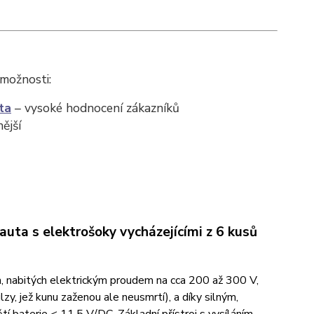
 možnosti:
ta
– vysoké hodnocení zákazníků
ější
ta s elektrošoky vycházejícími z 6 kusů
, nabitých elektrickým proudem na cca 200 až 300 V,
, jež kunu zaženou ale neusmrtí), a díky silným,