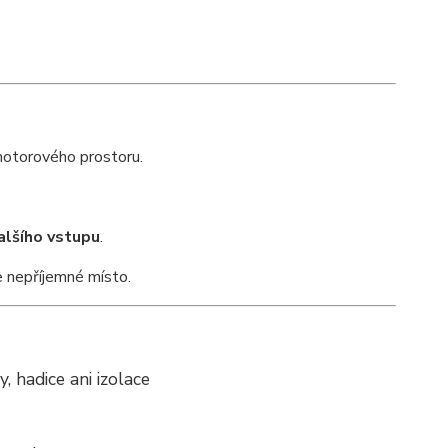
motorového prostoru.
alšího vstupu
.
e nepříjemné místo.
 hadice ani izolace