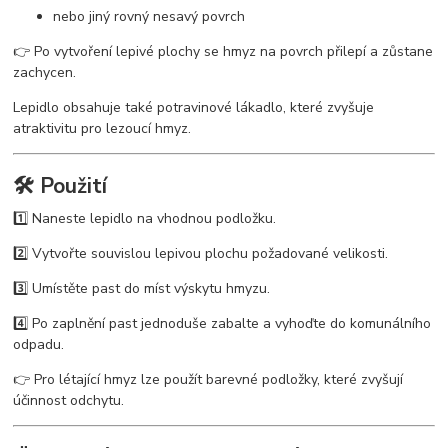
nebo jiný rovný nesavý povrch
👉 Po vytvoření lepivé plochy se hmyz na povrch přilepí a zůstane
zachycen.
Lepidlo obsahuje také potravinové lákadlo, které zvyšuje
atraktivitu pro lezoucí hmyz.
🛠️ Použití
1️⃣ Naneste lepidlo na vhodnou podložku.
2️⃣ Vytvořte souvislou lepivou plochu požadované velikosti.
3️⃣ Umístěte past do míst výskytu hmyzu.
4️⃣ Po zaplnění past jednoduše zabalte a vyhoďte do komunálního
odpadu.
👉 Pro létající hmyz lze použít barevné podložky, které zvyšují
účinnost odchytu.