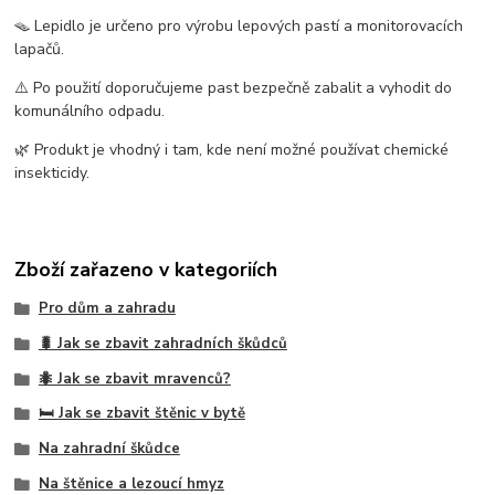
🪤 Lepidlo je určeno pro výrobu lepových pastí a monitorovacích
lapačů.
⚠️ Po použití doporučujeme past bezpečně zabalit a vyhodit do
komunálního odpadu.
🌿 Produkt je vhodný i tam, kde není možné používat chemické
insekticidy.
Zboží zařazeno v kategoriích
Pro dům a zahradu
🐛 Jak se zbavit zahradních škůdců
🐜 Jak se zbavit mravenců?
🛏️ Jak se zbavit štěnic v bytě
Na zahradní škůdce
Na štěnice a lezoucí hmyz