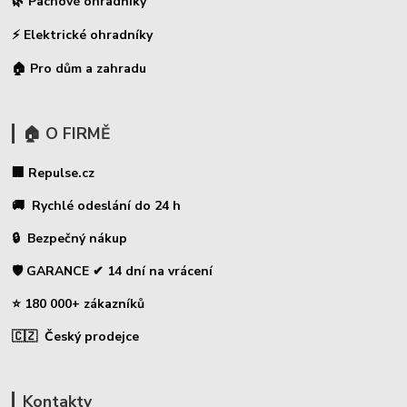
🌿 Pachové ohradníky
⚡
Elektrické ohradníky
🏠 Pro dům a zahradu
🏠 O FIRMĚ
🏢 Repulse.cz
🚚 Rychlé odeslání do 24 h
🔒 Bezpečný nákup
🛡️ GARANCE ✔ 14 dní na vrácení
⭐ 180 000+ zákazníků
🇨🇿 Český prodejce
Kontakty