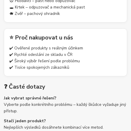
🐭 Hlodavci – past nebo odpuzovač
🕳️ Krtek – odpuzovač a mechanická past
🐗 Zvěř – pachový ohradník
⭐ Proč nakupovat u nás
✔️ Ověřené produkty s reálným účinkem
✔️ Rychlé odeslání ze skladu v ČR
✔️ Široký výběr řešení podle problému
✔️ Tisíce spokojených zákazníků
❓ Časté dotazy
Jak vybrat správné řešení?
Vyberte podle konkrétního problému – každý škůdce vyžaduje jiný
přístup.
Stačí jeden produkt?
Nejlepších výsledků dosáhnete kombinací více metod.