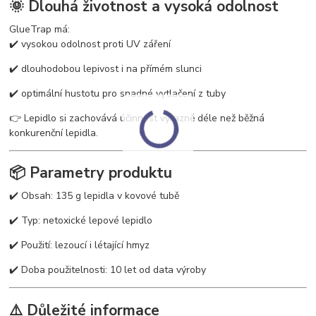
🌞 Dlouhá životnost a vysoká odolnost
GlueTrap má:
✔️ vysokou odolnost proti UV záření
✔️ dlouhodobou lepivost i na přímém slunci
✔️ optimální hustotu pro snadné vytlačení z tuby
👉 Lepidlo si zachovává účinnost výrazně déle než běžná
konkurenční lepidla.
📦 Parametry produktu
✔️ Obsah: 135 g lepidla v kovové tubě
✔️ Typ: netoxické lepové lepidlo
✔️ Použití: lezoucí i létající hmyz
✔️ Doba použitelnosti: 10 let od data výroby
⚠️ Důležité informace