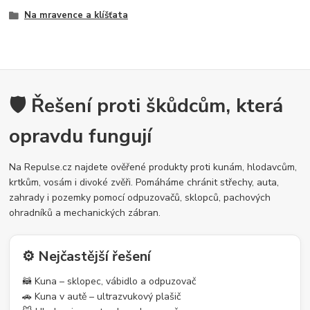
Na mravence a klíšťata
🛡️ Řešení proti škůdcům, která
opravdu fungují
Na Repulse.cz najdete ověřené produkty proti kunám, hlodavcům,
krtkům, vosám i divoké zvěři. Pomáháme chránit střechy, auta,
zahrady i pozemky pomocí odpuzovačů, sklopců, pachových
ohradníků a mechanických zábran.
⚙️ Nejčastější řešení
🦝 Kuna – sklopec, vábidlo a odpuzovač
🚗 Kuna v autě – ultrazvukový plašič