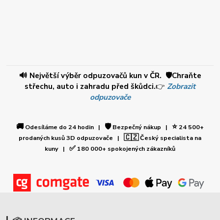
🔊 Největší výběr odpuzovačů kun v ČR. 🛡️Chraňte
střechu, auto i zahradu před škůdci.
👉
Zobrazit
odpuzovače
🚚
🛡️
⭐
Odesíláme do 24 hodin |
Bezpečný nákup |
24 500+
🇨🇿
prodaných kusů 3D odpuzovače |
Český specialista na
✅
kuny |
180 000+ spokojených zákazníků