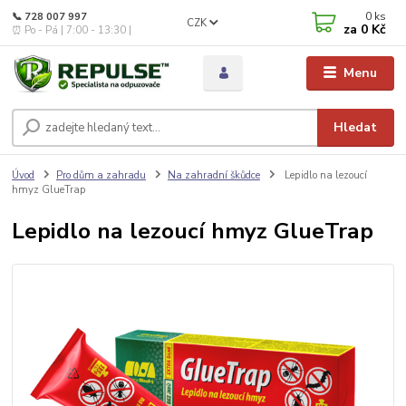
0
ks
📞 728 007 997
CZK
za
0 Kč
⏰ Po - Pá | 7:00 - 13:30 |
Menu
Hledat
Úvod
Pro dům a zahradu
Na zahradní škůdce
Lepidlo na lezoucí
hmyz GlueTrap
Lepidlo na lezoucí hmyz GlueTrap