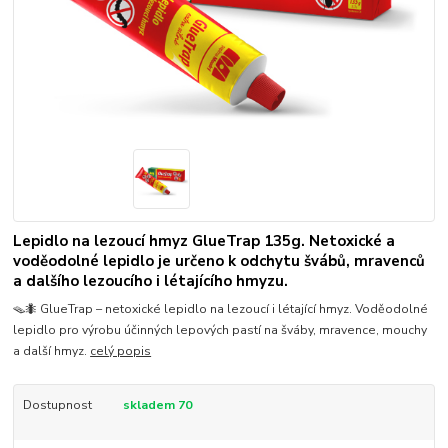
Lepidlo na lezoucí hmyz GlueTrap 135g. Netoxické a
voděodolné lepidlo je určeno k odchytu švábů, mravenců
a dalšího lezoucího i létajícího hmyzu.
🪤🐜 GlueTrap – netoxické lepidlo na lezoucí i létající hmyz. Voděodolné
lepidlo pro výrobu účinných lepových pastí na šváby, mravence, mouchy
a další hmyz.
celý popis
Dostupnost
skladem 70