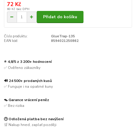
72 Kč
60 Kč
bez DPH
Přidat do košíku
Číslo produktu:
GlueTrap-135
EAN kód:
8594021250862
⭐ 4,8/5 z 3 200+ hodnocení
✅ Ověřeno zákazníky
🔊 24 500+ prodaných kusů
✅ Funguje i na opatrné kuny
🪤 Garance vrácení peněz
✅ Bez rizika
🕒 Odložená platba bez navýšení
🛒 Nakup hned, zaplať později