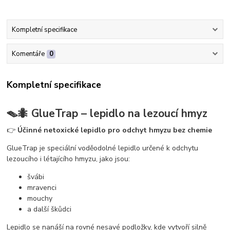
Kompletní specifikace
Komentáře
0
Kompletní specifikace
🪤🐜
GlueTrap – lepidlo na lezoucí hmyz
👉
Účinné netoxické lepidlo pro odchyt hmyzu bez chemie
GlueTrap je speciální voděodolné lepidlo určené k odchytu
lezoucího i létajícího hmyzu, jako jsou:
švábi
mravenci
mouchy
a další škůdci
Lepidlo se nanáší na rovné nesavé podložky, kde vytvoří silně