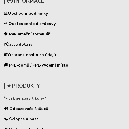
📦 INFORMACE
📊
Obchodní podmínky
↩ Odstoupení od smlouvy
🛠 Reklamační formulář
❓Časté dotazy
🔐Ochrana osobních údajů
🚚 PPL-domů / PPL-výdejní místo
⭐ PRODUKTY
🐾
Jak se zbavit kuny?
🔊 Odpuzovače škůdců
🪤 Sklopce a pasti