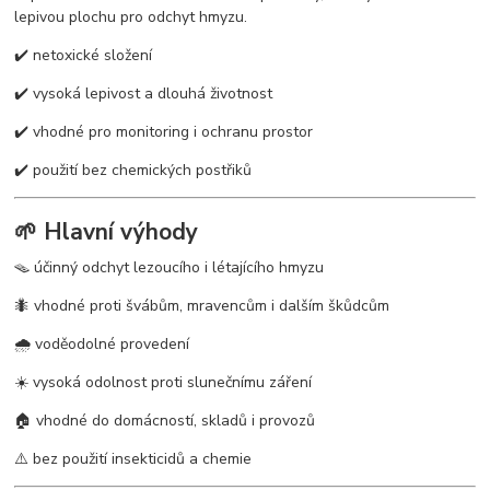
lepivou plochu pro odchyt hmyzu.
✔️ netoxické složení
✔️ vysoká lepivost a dlouhá životnost
✔️ vhodné pro monitoring i ochranu prostor
✔️ použití bez chemických postřiků
🌱 Hlavní výhody
🪤 účinný odchyt lezoucího i létajícího hmyzu
🐜 vhodné proti švábům, mravencům i dalším škůdcům
🌧️ voděodolné provedení
☀️ vysoká odolnost proti slunečnímu záření
🏠 vhodné do domácností, skladů i provozů
⚠️ bez použití insekticidů a chemie