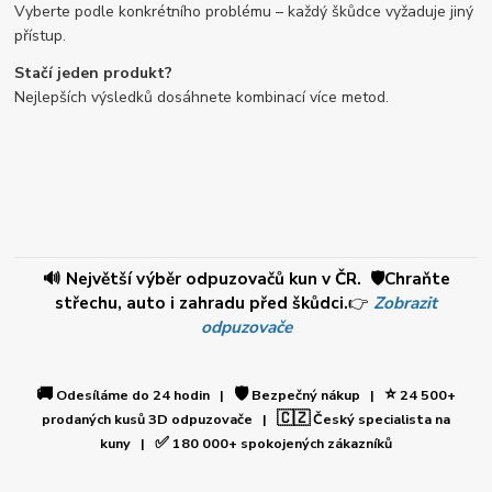
Vyberte podle konkrétního problému – každý škůdce vyžaduje jiný
přístup.
Stačí jeden produkt?
Nejlepších výsledků dosáhnete kombinací více metod.
🔊 Největší výběr odpuzovačů kun v ČR. 🛡️Chraňte
střechu, auto i zahradu před škůdci.
👉
Zobrazit
odpuzovače
🚚
🛡️
⭐
Odesíláme do 24 hodin |
Bezpečný nákup |
24 500+
🇨🇿
prodaných kusů 3D odpuzovače |
Český specialista na
✅
kuny |
180 000+ spokojených zákazníků