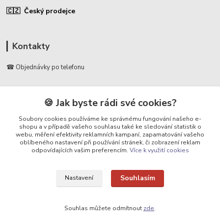
🇨🇿 Český prodejce
Kontakty
☎ Objednávky po telefonu
🛡️ Infolinka
📞 728 007 997
🍪 Jak byste rádi své cookies?
⏰ Po - Pá | 7:00 - 13:30 |
Soubory cookies používáme ke správnému fungování našeho e-
shopu a v případě vašeho souhlasu také ke sledování statistik o
info@repulse.cz
webu, měření efektivity reklamních kampaní, zapamatování vašeho
oblíbeného nastavení při používání stránek, či zobrazení reklam
odpovídajících vašim preferencím.
Více k využití cookies
Souhlasím
Nastavení
Upravit sběr cookies.
Souhlas můžete odmítnout
zde
.
REPULSE s.r.o. | www.repulse.cz | 2015-2026 © Hradec Králové