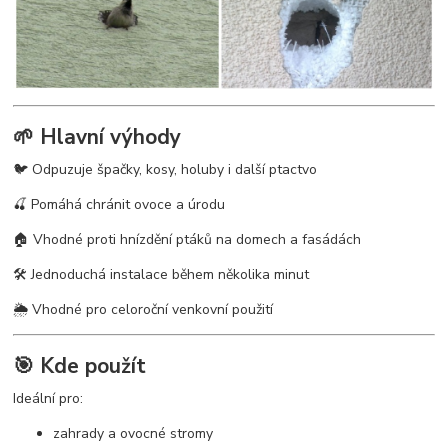
🌱 Hlavní výhody
🐦 Odpuzuje špačky, kosy, holuby i další ptactvo
🍒 Pomáhá chránit ovoce a úrodu
🏠 Vhodné proti hnízdění ptáků na domech a fasádách
🛠️ Jednoduchá instalace během několika minut
🌦️ Vhodné pro celoroční venkovní použití
🎯 Kde použít
Ideální pro:
zahrady a ovocné stromy