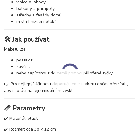
vinice a jahody
balkony a parapety
střechy a fasády domů
místa hnízdění ptáků
🛠️ Jak používat
Maketu lze:
postavit
zavěsit
nebo zapíchnout do země pomocí přiložené tyčky
👉 Pro nejlepší účinnost doporučujeme maketu občas přemístit,
aby si ptáci na její umístění nezvykli.
📏 Parametry
✔️ Materiál: plast
✔️ Rozměr: cca 38 × 12 cm