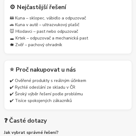
⚙️ Nejčastější řešení
🦝 Kuna – sklopec, vábidlo a odpuzovač
🚗 Kuna v autě – ultrazvukový plašič
🐭 Hlodavci – past nebo odpuzovač
🕳️ Krtek – odpuzovač a mechanická past
🐗 Zvěř – pachový ohradník
⭐ Proč nakupovat u nás
✔️ Ověřené produkty s reálným účinkem
✔️ Rychlé odeslání ze skladu v ČR
✔️ Široký výběr řešení podle problému
✔️ Tisíce spokojených zákazníků
❓ Časté dotazy
Jak vybrat správné řešení?