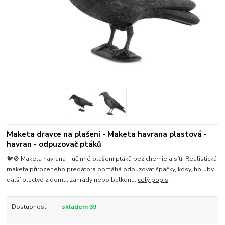
Maketa dravce na plašení - Maketa havrana plastová -
havran - odpuzovač ptáků
🐦🚫 Maketa havrana – účinné plašení ptáků bez chemie a sítí. Realistická
maketa přirozeného predátora pomáhá odpuzovat špačky, kosy, holuby i
další ptactvo z domu, zahrady nebo balkonu.
celý popis
Dostupnost
skladem 39