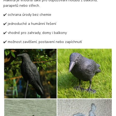
Maketa je vhodná také pro odpuzování holubů z balkonů,
parapetů nebo střech.
✔️ ochrana úrody bez chemie
✔️ jednoduché a humánní řešení
✔️ vhodné pro zahrady, domy i balkony
✔️ možnost zavěšení, postavení nebo zapíchnutí