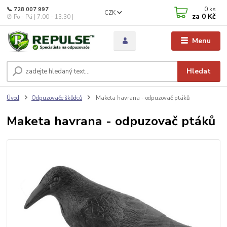
0
ks
📞 728 007 997
CZK
za
0 Kč
⏰ Po - Pá | 7:00 - 13:30 |
Menu
Hledat
Úvod
Odpuzovače škůdců
Maketa havrana - odpuzovač ptáků
Maketa havrana - odpuzovač ptáků