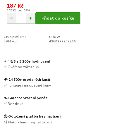
187 Kč
155 Kč
bez DPH
Přidat do košíku
Číslo produktu:
CROW
EAN kód:
4260277262266
⭐ 4,8/5 z 3 200+ hodnocení
✅ Ověřeno zákazníky
🔊 24 500+ prodaných kusů
✅ Funguje i na opatrné kuny
🪤 Garance vrácení peněz
✅ Bez rizika
🕒 Odložená platba bez navýšení
🛒 Nakup hned, zaplať později