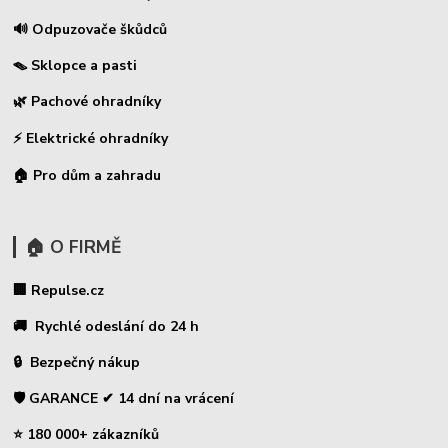
🔊 Odpuzovače škůdců
🪤 Sklopce a pasti
🌿 Pachové ohradníky
⚡
Elektrické ohradníky
🏠 Pro dům a zahradu
🏠 O FIRMĚ
🏢 Repulse.cz
🚚 Rychlé odeslání do 24 h
🔒 Bezpečný nákup
🛡️ GARANCE ✔ 14 dní na vrácení
⭐ 180 000+ zákazníků