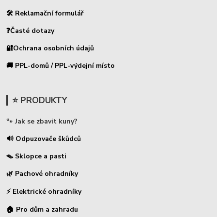
🛠 Reklamační formulář
❓Časté dotazy
🔐Ochrana osobních údajů
🚚 PPL-domů / PPL-výdejní místo
⭐ PRODUKTY
🐾
Jak se zbavit kuny?
🔊 Odpuzovače škůdců
🪤 Sklopce a pasti
🌿 Pachové ohradníky
⚡
Elektrické ohradníky
🏠 Pro dům a zahradu