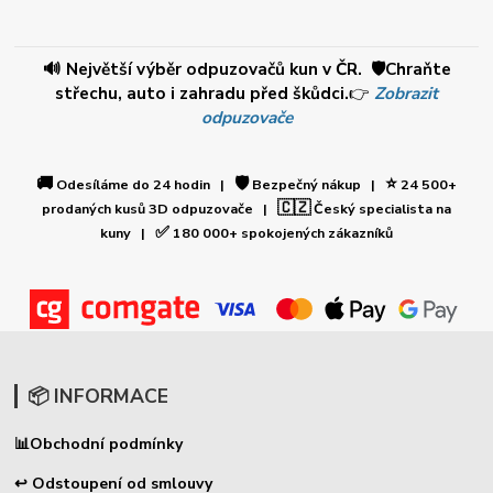
🔊 Největší výběr odpuzovačů kun v ČR. 🛡️Chraňte
střechu, auto i zahradu před škůdci.
👉
Zobrazit
odpuzovače
🚚
🛡️
⭐
Odesíláme do 24 hodin |
Bezpečný nákup |
24 500+
🇨🇿
prodaných kusů 3D odpuzovače |
Český specialista na
✅
kuny |
180 000+ spokojených zákazníků
📦 INFORMACE
📊
Obchodní podmínky
↩ Odstoupení od smlouvy