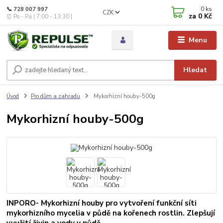
0
ks
📞 728 007 997
CZK
za
0 Kč
⏰ Po - Pá | 7:00 - 13:30 |
Menu
Hledat
Úvod
Pro dům a zahradu
Mykorhizní houby-500g
Mykorhizní houby-500g
INPORO- Mykorhizní houby pro vytvoření funkční síti
mykorhizního mycelia v půdě na kořenech rostlin. Zlepšují