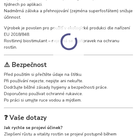
týdnech po aplikaci.
Nadměrná zálivka a přehnojování (zejména superfosfátem) snižuje
účinnost.
Výrobek je povolen pro použití v ekologické produkci dle nařízení
EU 2018/848.
Rostlinný biostimulant – nejedná se o přípravek na ochranu
rostlin.
⚠️ Bezpečnost
Před použitím si přečtěte údaje na štítku.
Při používání nejezte, nepijte ani nekuřte.
Dodržujte běžné zásady hygieny a bezpečnosti práce.
Doporučeno používat ochranné rukavice.
Po práci si umyjte ruce vodou a mýdlem.
❓ Vaše dotazy
Jak rychle se projeví účinek?
Zlepšení růstu a vitality rostlin se projeví postupně během