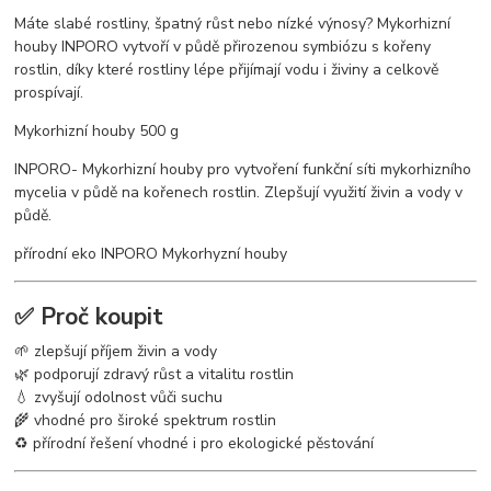
Máte slabé rostliny, špatný růst nebo nízké výnosy? Mykorhizní
houby INPORO vytvoří v půdě přirozenou symbiózu s kořeny
rostlin, díky které rostliny lépe přijímají vodu i živiny a celkově
prospívají.
Mykorhizní houby 500 g
INPORO- Mykorhizní houby pro vytvoření funkční síti mykorhizního
mycelia v půdě na kořenech rostlin. Zlepšují využití živin a vody v
půdě.
přírodní eko INPORO Mykorhyzní houby
✅ Proč koupit
🌱 zlepšují příjem živin a vody
🌿 podporují zdravý růst a vitalitu rostlin
💧 zvyšují odolnost vůči suchu
🌾 vhodné pro široké spektrum rostlin
♻️ přírodní řešení vhodné i pro ekologické pěstování