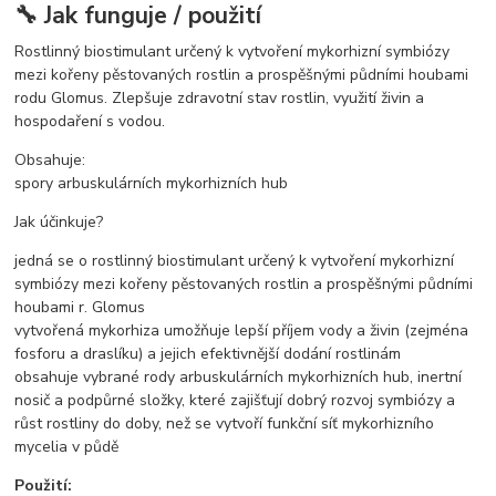
🔧 Jak funguje / použití
Rostlinný biostimulant určený k vytvoření mykorhizní symbiózy
mezi kořeny pěstovaných rostlin a prospěšnými půdními houbami
rodu Glomus. Zlepšuje zdravotní stav rostlin, využití živin a
hospodaření s vodou.
Obsahuje:
spory arbuskulárních mykorhizních hub
Jak účinkuje?
jedná se o rostlinný biostimulant určený k vytvoření mykorhizní
symbiózy mezi kořeny pěstovaných rostlin a prospěšnými půdními
houbami r. Glomus
vytvořená mykorhiza umožňuje lepší příjem vody a živin (zejména
fosforu a draslíku) a jejich efektivnější dodání rostlinám
obsahuje vybrané rody arbuskulárních mykorhizních hub, inertní
nosič a podpůrné složky, které zajišťují dobrý rozvoj symbiózy a
růst rostliny do doby, než se vytvoří funkční síť mykorhizního
mycelia v půdě
Použití: