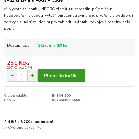
využití živin a vody v půdě
🌱 Mykorhizní houby INPORO zlepšují růst rostlin, příjem živin i
hospodaření s vodou. Vytváří přirozenou symbiózu s kořeny a podporují
zdravý a silný růst. Ideální pro zahradu, skleník i pokojové rostliny.
celý
popis
Dostupnost
Skladem 489 ks
251 Kč
/
ks
207 Kč
bez DPH
Přidat do košíku
Číslo produktu:
IN-MH-500
EAN kód:
8595660505658
⭐ 4,8/5 z 3 200+ hodnocení
✅ Ověřeno zákazníky