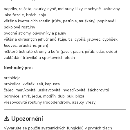
papriky, rajčata, okurky, dýně, melouny, lilky, mochyně, luskoviny
jako fazole, hrách, sója
většina kvetoucích rostlin (růže, petúnie, muškáty), popínavé i
pokojové rostliny
ovocné stromy, olivovníky a palmy
většina okrasných jehličnanů (túje, tis, cypřiš, jalovec, cypřišek,
tisovec, araukárie, jinan)
některé listnaté stromy a keře (javor, jasan, jeřáb, olše, svída)
zakládání trávníků a sportovních ploch
Nevhodný pro:
orchideje
brokolice, květák, zelí, kapusta
čeledi merlíkovité, laskavcovité, hvozdíkovité, šáchorovité
borovice, smrk, jedle, modřín, dub, buk, bříza
vřesovcovité rostliny (rododendrony, azalky, vřesy)
⚠️ Upozornění
Vyvarujte se použití systemických fungicidů v prvních třech