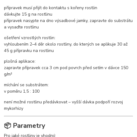
přípravek musí přijít do kontaktu s kořeny rostlin
dávkujte 15 g na rostlinu
přípravek nasypte na dno výsadbové jamky, zapravte do substrátu
a vysaďte rostlinu
ošetření vzrostlých rostlin:
vyhloubením 2–4 děr okolo rostliny, do kterých se aplikuje 30 až
45 g přípravku na rostlinu
plošná aplikace:
zapravte přípravek cca 3 cm pod povrch před setím v dávce 150
g/m²
míchání se substrátem:
v poměru 1,5 : 100
není možné rostlinu předávkovat – vyšší dávka podpoří rozvoj
mykorhizy
📦 Parametry
Pro jaké rostliny je vhodný: