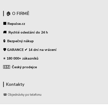
🏠 O FIRMĚ
🏢 Repulse.cz
🚚 Rychlé odeslání do 24 h
🔒 Bezpečný nákup
🛡️ GARANCE ✔ 14 dní na vrácení
⭐ 180 000+ zákazníků
🇨🇿 Český prodejce
Kontakty
☎ Objednávky po telefonu
🛡️ Infolinka