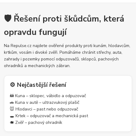
🛡️ Řešení proti škůdcům, která
opravdu fungují
Na Repulse.cz najdete ověřené produkty proti kunám, hlodavcům,
krtkům, vosám i divoké zvěři. Pomáháme chránit střechy, auta,
zahrady i pozemky pomocí odpuzovačů, sklopců, pachových
ohradníků a mechanických zábran.
⚙️ Nejčastější řešení
🦝 Kuna – sklopec, vábidlo a odpuzovač
🚗 Kuna v autě – ultrazvukový plašič
🐭 Hlodavci – past nebo odpuzovač
🕳️ Krtek – odpuzovač a mechanická past
🐗 Zvěř – pachový ohradník