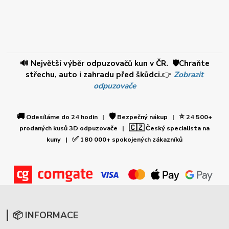
🔊 Největší výběr odpuzovačů kun v ČR. 🛡️Chraňte
střechu, auto i zahradu před škůdci.
👉
Zobrazit
odpuzovače
🚚
🛡️
⭐
Odesíláme do 24 hodin |
Bezpečný nákup |
24 500+
🇨🇿
prodaných kusů 3D odpuzovače |
Český specialista na
✅
kuny |
180 000+ spokojených zákazníků
📦 INFORMACE