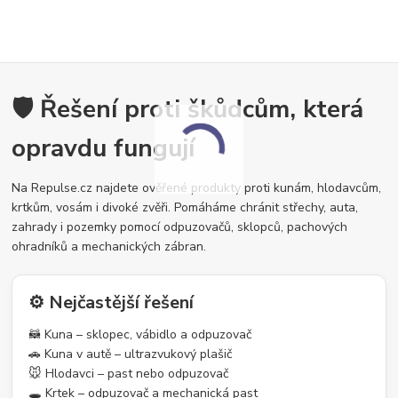
🛡️ Řešení proti škůdcům, která
opravdu fungují
Na Repulse.cz najdete ověřené produkty proti kunám, hlodavcům,
krtkům, vosám i divoké zvěři. Pomáháme chránit střechy, auta,
zahrady i pozemky pomocí odpuzovačů, sklopců, pachových
ohradníků a mechanických zábran.
⚙️ Nejčastější řešení
🦝 Kuna – sklopec, vábidlo a odpuzovač
🚗 Kuna v autě – ultrazvukový plašič
🐭 Hlodavci – past nebo odpuzovač
🕳️ Krtek – odpuzovač a mechanická past