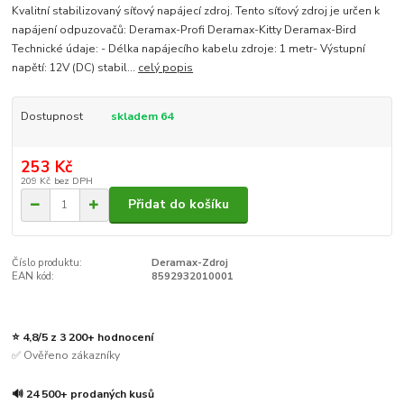
Kvalitní stabilizovaný síťový napájecí zdroj. Tento síťový zdroj je určen k
napájení odpuzovačů: Deramax-Profi Deramax-Kitty Deramax-Bird
Technické údaje: - Délka napájecího kabelu zdroje: 1 metr- Výstupní
napětí: 12V (DC) stabil...
celý popis
Dostupnost
skladem 64
253 Kč
209 Kč
bez DPH
Přidat do košíku
Číslo produktu:
Deramax-Zdroj
EAN kód:
8592932010001
⭐ 4,8/5 z 3 200+ hodnocení
✅ Ověřeno zákazníky
🔊 24 500+ prodaných kusů