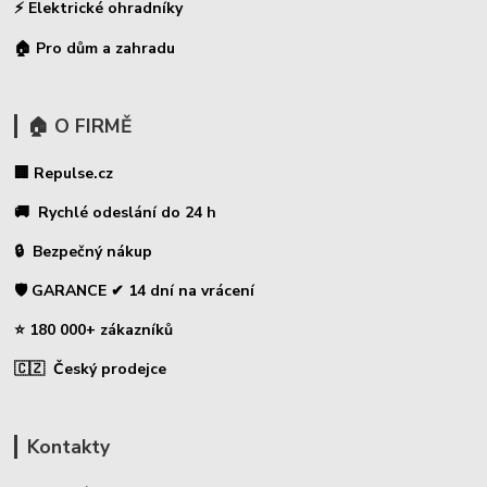
⚡
Elektrické ohradníky
🏠 Pro dům a zahradu
🏠 O FIRMĚ
🏢 Repulse.cz
🚚 Rychlé odeslání do 24 h
🔒 Bezpečný nákup
🛡️ GARANCE ✔ 14 dní na vrácení
⭐ 180 000+ zákazníků
🇨🇿 Český prodejce
Kontakty