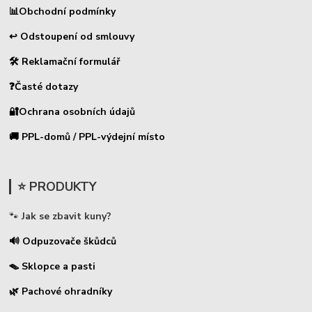
📊
Obchodní podmínky
↩ Odstoupení od smlouvy
🛠 Reklamační formulář
❓Časté dotazy
🔐Ochrana osobních údajů
🚚 PPL-domů / PPL-výdejní místo
⭐ PRODUKTY
🐾
Jak se zbavit kuny?
🔊 Odpuzovače škůdců
🪤 Sklopce a pasti
🌿 Pachové ohradníky