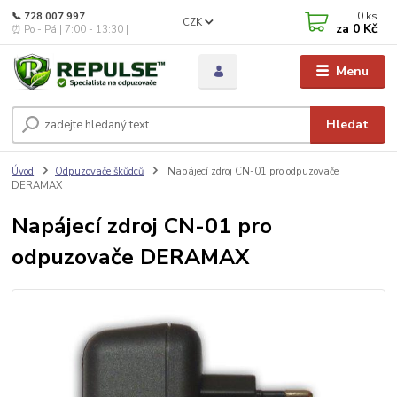
0
ks
📞 728 007 997
CZK
za
0 Kč
⏰ Po - Pá | 7:00 - 13:30 |
Menu
Hledat
Úvod
Odpuzovače škůdců
Napájecí zdroj CN-01 pro odpuzovače
DERAMAX
Napájecí zdroj CN-01 pro
odpuzovače DERAMAX