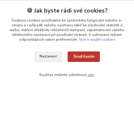
🛡️ GARANCE ✔ 14 dní na vrácení
🍪 Jak byste rádi své cookies?
⭐ 180 000+ zákazníků
Soubory cookies používáme ke správnému fungování našeho e-
shopu a v případě vašeho souhlasu také ke sledování statistik o
🇨🇿 Český prodejce
webu, měření efektivity reklamních kampaní, zapamatování vašeho
oblíbeného nastavení při používání stránek, či zobrazení reklam
odpovídajících vašim preferencím.
Více k využití cookies
Kontakty
Souhlasím
Nastavení
☎ Objednávky po telefonu
🛡️ Infolinka
Souhlas můžete odmítnout
zde
.
📞 728 007 997
⏰ Po - Pá | 7:00 - 13:30 |
info@repulse.cz
Upravit sběr cookies.