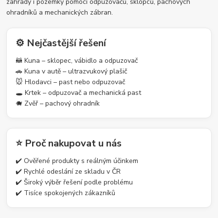
zahrady i pozemky pomocí odpuzovačů, sklopců, pachových
ohradníků a mechanických zábran.
⚙️ Nejčastější řešení
🦝 Kuna – sklopec, vábidlo a odpuzovač
🚗 Kuna v autě – ultrazvukový plašič
🐭 Hlodavci – past nebo odpuzovač
🕳️ Krtek – odpuzovač a mechanická past
🐗 Zvěř – pachový ohradník
⭐ Proč nakupovat u nás
✔️ Ověřené produkty s reálným účinkem
✔️ Rychlé odeslání ze skladu v ČR
✔️ Široký výběr řešení podle problému
✔️ Tisíce spokojených zákazníků