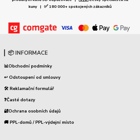
✅
kuny |
180 000+ spokojených zákazníků
📦 INFORMACE
📊
Obchodní podmínky
↩ Odstoupení od smlouvy
🛠 Reklamační formulář
❓Časté dotazy
🔐Ochrana osobních údajů
🚚 PPL-domů / PPL-výdejní místo