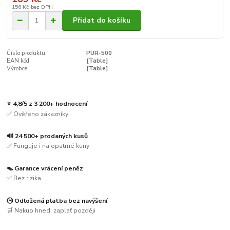
156 Kč
bez DPH
Přidat do košíku
Číslo produktu:
PUR-500
EAN kód:
[Table]
Výrobce:
[Table]
⭐ 4,8/5 z 3 200+ hodnocení
✅ Ověřeno zákazníky
🔊 24 500+ prodaných kusů
✅ Funguje i na opatrné kuny
🪤 Garance vrácení peněz
✅ Bez rizika
🕒 Odložená platba bez navýšení
🛒 Nakup hned, zaplať později