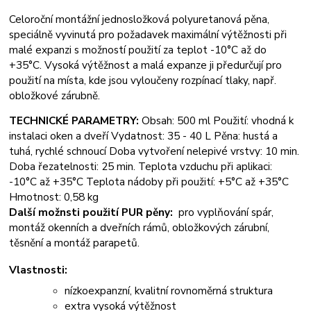
Celoroční montážní jednosložková polyuretanová pěna,
speciálně vyvinutá pro požadavek maximální výtěžnosti při
malé expanzi s možností použití za teplot -10°C až do
+35°C. Vysoká výtěžnost a malá expanze ji předurčují pro
použití na místa, kde jsou vyloučeny rozpínací tlaky, např.
obložkové zárubně.
TECHNICKÉ PARAMETRY:
Obsah: 500 ml Použití: vhodná k
instalaci oken a dveří Vydatnost: 35 - 40 L Pěna: hustá a
tuhá, rychlé schnoucí Doba vytvoření nelepivé vrstvy: 10 min.
Doba řezatelnosti: 25 min. Teplota vzduchu při aplikaci:
-10°C až +35°C Teplota nádoby při použití: +5°C až +35°C
Hmotnost: 0,58 kg
Další možnsti použití PUR pěny:
pro vyplňování spár,
montáž okenních a dveřních rámů, obložkových zárubní,
těsnění a montáž parapetů.
Vlastnosti:
nízkoexpanzní, kvalitní rovnoměrná struktura
extra vysoká výtěžnost