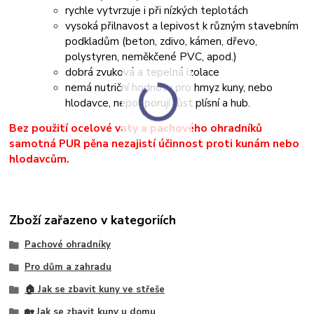
rychle vytvrzuje i při nízkých teplotách
vysoká přilnavost a lepivost k různým stavebním
podkladům (beton, zdivo, kámen, dřevo,
polystyren, neměkčené PVC, apod.)
dobrá zvuková a tepelná izolace
nemá nutriční hodnotu pro hmyz kuny, nebo
hlodavce, nepodporují růst plísní a hub.
Bez použití ocelové vaty a pachového ohradníků
samotná PUR pěna nezajistí účinnost proti kunám nebo
hlodavcům.
Zboží zařazeno v kategoriích
Pachové ohradníky
Pro dům a zahradu
🏠 Jak se zbavit kuny ve střeše
🏡 Jak se zbavit kuny u domu