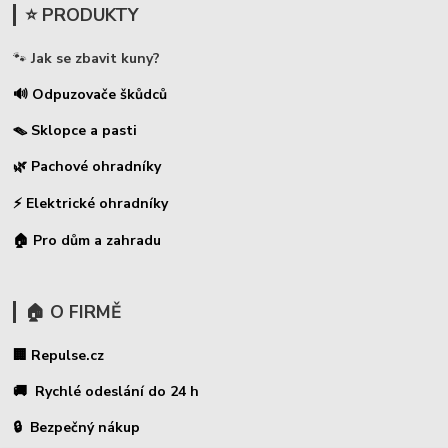
⭐ PRODUKTY
🐾
Jak se zbavit kuny?
🔊 Odpuzovače škůdců
🪤 Sklopce a pasti
🌿 Pachové ohradníky
⚡
Elektrické ohradníky
🏠 Pro dům a zahradu
🏠 O FIRMĚ
🏢 Repulse.cz
🚚 Rychlé odeslání do 24 h
🔒 Bezpečný nákup