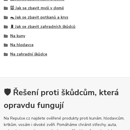
🐭 Jak se zbavit myší v domě
🐀 Jak se zbavit potkanů a krys
🐛 Jak se zbavit zahradních škůdců
Na kuny
Na hlodavce
Na zahradní škůdce
🛡️ Řešení proti škůdcům, která
opravdu fungují
Na Repulse.cz najdete ověřené produkty proti kunám, hlodavcům,
krtkům, vosám i divoké zvěři. Pomáháme chránit střechy, auta,