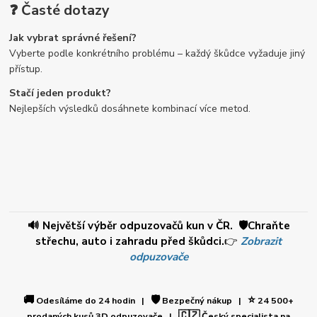
❓ Časté dotazy
Jak vybrat správné řešení?
Vyberte podle konkrétního problému – každý škůdce vyžaduje jiný
přístup.
Stačí jeden produkt?
Nejlepších výsledků dosáhnete kombinací více metod.
🔊 Největší výběr odpuzovačů kun v ČR. 🛡️Chraňte
střechu, auto i zahradu před škůdci.
👉
Zobrazit
odpuzovače
🚚
🛡️
⭐
Odesíláme do 24 hodin |
Bezpečný nákup |
24 500+
🇨🇿
prodaných kusů 3D odpuzovače |
Český specialista na