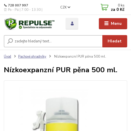
0
ks
📞 728 007 997
CZK
za
0 Kč
⏰ Po - Pá | 7:00 - 13:30 |
Menu
Hledat
Úvod
Pachové ohradníky
Nízkoexpanzní PUR pěna 500 ml.
Nízkoexpanzní PUR pěna 500 ml.