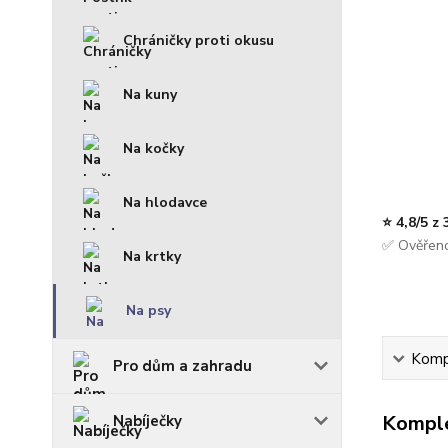
Chráničky proti okusu
Na kuny
Na kočky
Na hlodavce
⭐ 4,8/5 z
✅ Ověřeno
Na krtky
Na psy
Kompl
Pro dům a zahradu
Komple
Nabíječky