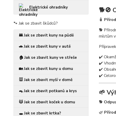
Elektrické ohradníky
🐕🚫
O
🧴
Příro
🐾 Jak se zbavit škůdců?
🐕 Přírod
🦝 Jak se zbavit kuny na půdě
místům vy
Přípravek
🚗 Jak se zbavit kuny v autě
✔️ Okamži
🏠 Jak se zbavit kuny ve střeše
✔️ Vhodný
🏡 Jak se zbavit kuny u domu
✔️ Obsahu
✔️ Celoro
🐭 Jak se zbavit myší v domě
🌱 Vý
🐀 Jak se zbavit potkanů a krys
🐕
Odpuz
🐱 Jak se zbavit koček u domu
🌿
Přírod
🕳️ Jak se zbavit krtka?