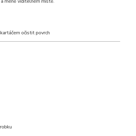
 a méně viditelném místě.
kartáčem očistit povrch
ýrobku