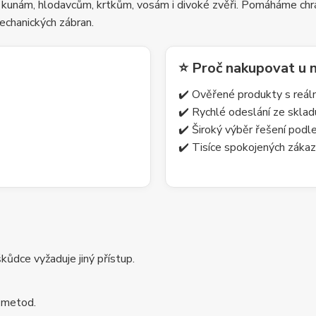
 kunám, hlodavcům, krtkům, vosám i divoké zvěři. Pomáháme chrá
echanických zábran.
⭐ Proč nakupovat u 
✔️ Ověřené produkty s reá
✔️ Rychlé odeslání ze skla
✔️ Široký výběr řešení pod
✔️ Tisíce spokojených zákaz
ůdce vyžaduje jiný přístup.
 metod.