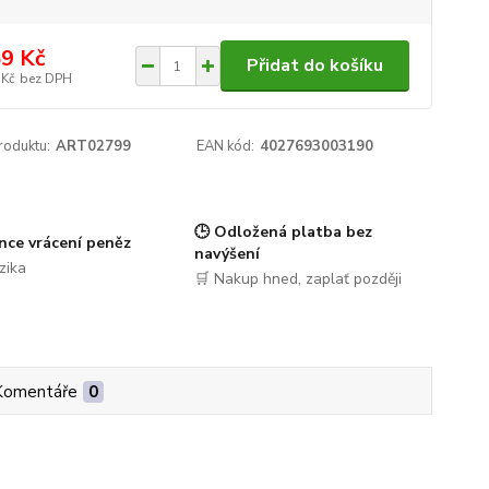
9 Kč
Přidat do košíku
 Kč
bez DPH
roduktu:
ART02799
EAN kód:
4027693003190
🕒 Odložená platba bez
nce vrácení peněz
navýšení
zika
🛒 Nakup hned, zaplať později
Komentáře
0