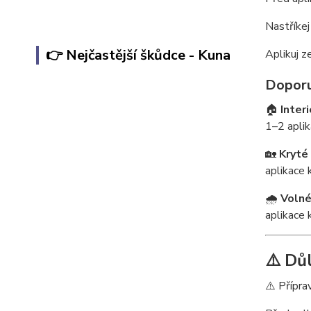
Nastříkej
👉 Nejčastější škůdce - Kuna
Aplikuj z
Doporu
🏠
Interi
1–2 aplik
🏡
Kryté
aplikace 
🌧️
Volné
aplikace 
⚠️ Dů
⚠️ Přípra