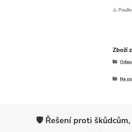
⚠️ Použív
Zboží 
Odpu
Na ps
🛡️ Řešení proti škůdcům,