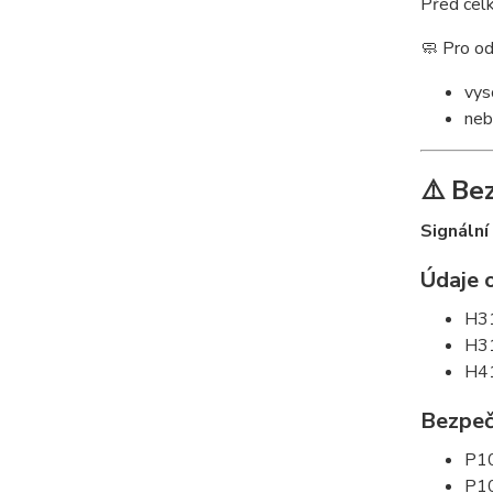
Před cel
🧼 Pro od
vys
neb
⚠️ Be
Signální
Údaje 
H31
H31
H41
Bezpeč
P10
P10