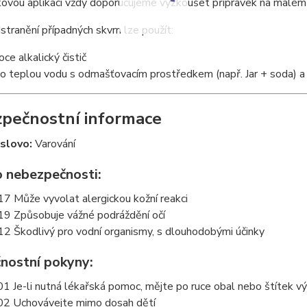
kovou aplikací vždy doporučujeme vyzkoušet přípravek na malém
stranění případných skvrn lze použít:
oce alkalický čistič
o teplou vodu s odmašťovacím prostředkem (např. Jar + soda) a 
zpečnostní informace
 slovo:
Varování
o nebezpečnosti:
7 Může vyvolat alergickou kožní reakci
9 Způsobuje vážné podráždění očí
2 Škodlivý pro vodní organismy, s dlouhodobými účinky
nostní pokyny:
1 Je-li nutná lékařská pomoc, mějte po ruce obal nebo štítek v
2 Uchovávejte mimo dosah dětí