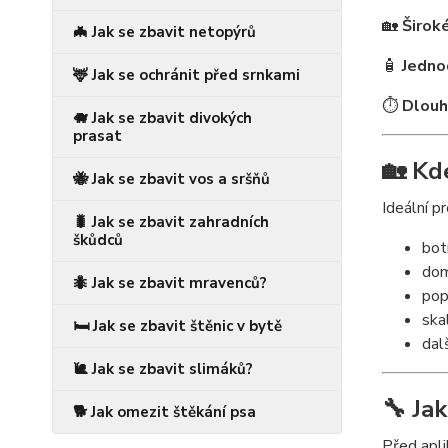
🏡
Široké
🦇 Jak se zbavit netopýrů
🧴
Jedno
🦌 Jak se ochránit před srnkami
⏱️
Dlouh
🐗 Jak se zbavit divokých
prasat
🏡 Kd
🐝 Jak se zbavit vos a sršňů
Ideální pr
🐛 Jak se zbavit zahradních
škůdců
bot
dom
🐜 Jak se zbavit mravenců?
pop
ska
🛏️ Jak se zbavit štěnic v bytě
dal
🐌 Jak se zbavit slimáků?
🔧 Jak
🐕 Jak omezit štěkání psa
Před apli