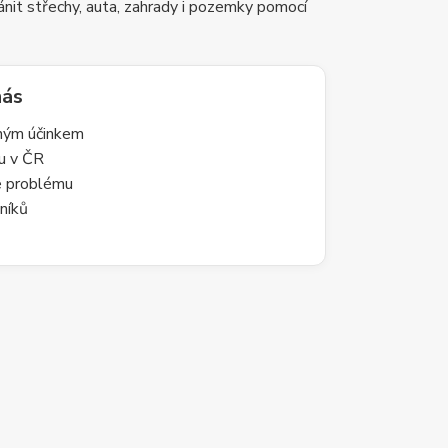
nit střechy, auta, zahrady i pozemky pomocí
nás
lným účinkem
du v ČR
le problému
níků