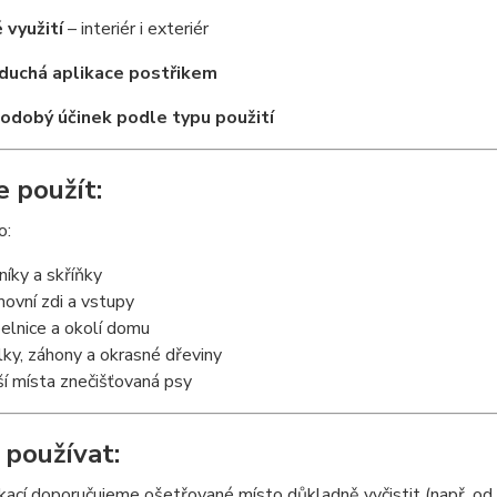
 využití
– interiér i exteriér
duchá aplikace postřikem
odobý účinek podle typu použití
e použít:
o:
níky a skříňky
ovní zdi a vstupy
elnice a okolí domu
lky, záhony a okrasné dřeviny
ší místa znečišťovaná psy
 používat:
kací doporučujeme ošetřované místo důkladně vyčistit (např. od 