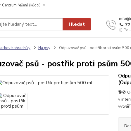
 Centrum řešení škůdců
info@
Hledat
📞 7
⏰ Po - 
achové ohradníky
Na psy
Odpuzovač psů - postřik proti psům 500 
zovač psů - postřik proti psům 5
Odpuz
(Odp
🐕🚫 O
v inte
vytvář
Dos