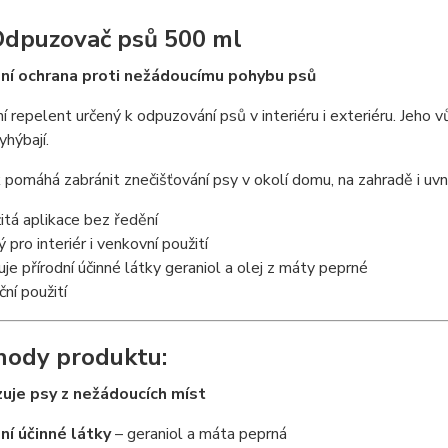
dpuzovač psů 500 ml
dní ochrana proti nežádoucímu pohybu psů
ní repelent určený k odpuzování psů v interiéru i exteriéru. Jeho
hýbají.
 pomáhá zabránit znečišťování psy v okolí domu, na zahradě i uvn
tá aplikace bez ředění
 pro interiér i venkovní použití
je přírodní účinné látky geraniol a olej z máty peprné
ční použití
hody produktu:
uje psy z nežádoucích míst
ní účinné látky
– geraniol a máta peprná