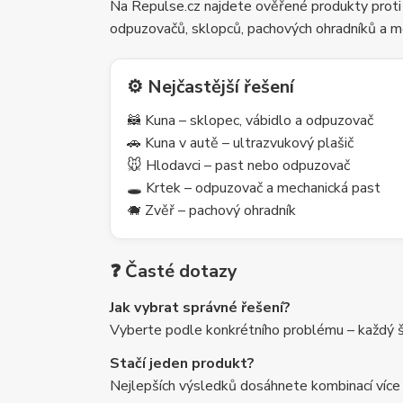
Na Repulse.cz najdete ověřené produkty proti
odpuzovačů, sklopců, pachových ohradníků a m
⚙️ Nejčastější řešení
🦝 Kuna – sklopec, vábidlo a odpuzovač
🚗 Kuna v autě – ultrazvukový plašič
🐭 Hlodavci – past nebo odpuzovač
🕳️ Krtek – odpuzovač a mechanická past
🐗 Zvěř – pachový ohradník
❓ Časté dotazy
Jak vybrat správné řešení?
Vyberte podle konkrétního problému – každý šk
Stačí jeden produkt?
Nejlepších výsledků dosáhnete kombinací více