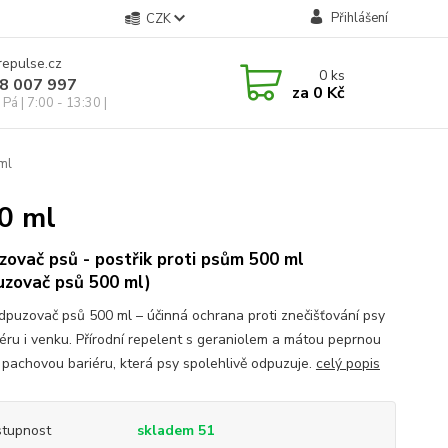
Přihlášení
CZK
repulse.cz
0
ks
28 007 997
za
0 Kč
Pá | 7:00 - 13:30 |
ml
00 ml
ovač psů - postřik proti psům 500 ml
uzovač psů 500 ml)
dpuzovač psů 500 ml – účinná ochrana proti znečišťování psy
riéru i venku. Přírodní repelent s geraniolem a mátou peprnou
í pachovou bariéru, která psy spolehlivě odpuzuje.
celý popis
tupnost
skladem 51