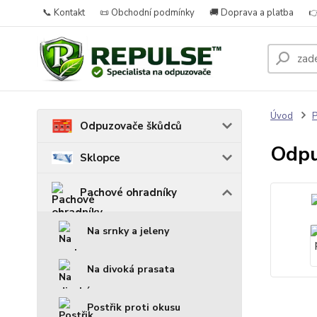
📞 Kontakt
📜 Obchodní podmínky
🚚 Doprava a platba

Úvod
P
Odpuzovače škůdců
Odpu
Sklopce
Pachové ohradníky
Na srnky a jeleny
Na divoká prasata
Postřik proti okusu