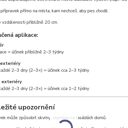
 přípravek přímo na místa, kam nechceš, aby pes chodil.
e vzdálenosti přibližně 20 cm.
čená aplikace:
ér
ace = účinek přibližně 2–3 týdny
 exteriéry
každé 2–3 dny (2–3×) = účinek cca 2–3 týdny
 exteriéry
každé 2–3 dny (2–3×) = účinek cca 1–2 týdny
ležité upozornění
vek může způsobit skvrny, zejména na fasádách domů.