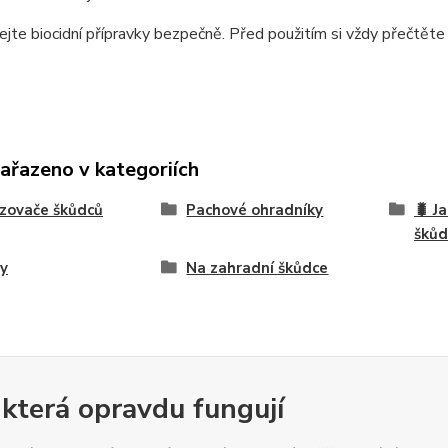
ejte biocidní přípravky bezpečně. Před použitím si vždy přečtěte 
zařazeno v kategoriích
zovače škůdců
Pachové ohradníky
🐛 J
škůd
y
Na zahradní škůdce
 která opravdu fungují