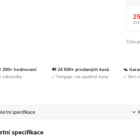
25
214
Číslo p
 3 200+ hodnocení
🔊 24 500+ prodaných kusů
🪤 Gara
 zákazníky
✅ Funguje i na opatrné kuny
✅ Bez ri
etní specifikace
tní specifikace