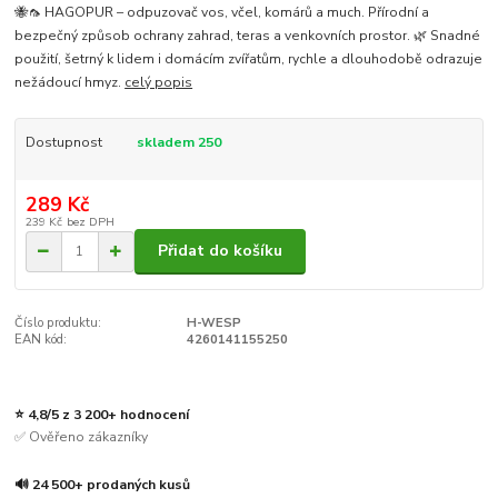
🐝🦟 HAGOPUR – odpuzovač vos, včel, komárů a much. Přírodní a
bezpečný způsob ochrany zahrad, teras a venkovních prostor. 🌿 Snadné
použití, šetrný k lidem i domácím zvířatům, rychle a dlouhodobě odrazuje
nežádoucí hmyz.
celý popis
Dostupnost
skladem 250
289 Kč
239 Kč
bez DPH
Přidat do košíku
Číslo produktu:
H-WESP
EAN kód:
4260141155250
⭐ 4,8/5 z 3 200+ hodnocení
✅ Ověřeno zákazníky
🔊 24 500+ prodaných kusů