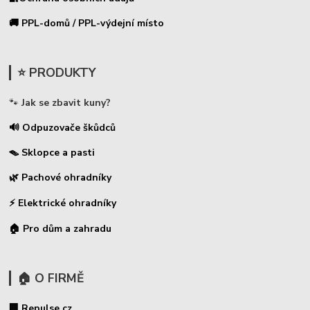
🚚 PPL-domů / PPL-výdejní místo
⭐ PRODUKTY
🐾
Jak se zbavit kuny?
🔊 Odpuzovače škůdců
🪤 Sklopce a pasti
🌿 Pachové ohradníky
⚡
Elektrické ohradníky
🏠 Pro dům a zahradu
🏠 O FIRMĚ
🏢 Repulse.cz