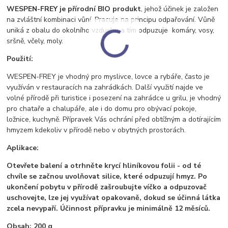
WESPEN-FREY je přírodní BIO produkt
, jehož účinek je založen
na zvláštní kombinaci vůní. Pracuje na principu odpařování. Vůně
uniká z obalu do okolního vzduchu a tím odpuzuje komáry, vosy,
sršně, včely, moly.
Použití:
WESPEN-FREY je vhodný pro myslivce, lovce a rybáře, často je
využíván v restauracích na zahrádkách. Další využití najde ve
volné přírodě při turistice i posezení na zahrádce u grilu, je vhodný
pro chataře a chalupáře, ale i do domu pro obývací pokoje,
ložnice, kuchyně. Přípravek Vás ochrání před obtížným a dotírajícím
hmyzem kdekoliv v přírodě nebo v obytných prostorách.
Aplikace:
Otevřete balení a otrhněte krycí hliníkovou folii - od té
chvíle se začnou uvolňovat silice, které odpuzují hmyz. Po
ukončení pobytu v přírodě zašroubujte víčko a odpuzovač
uschovejte, lze jej využívat opakovaně, dokud se účinná látka
zcela nevypaří. Účinnost přípravku je minimálně 12 měsíců.
Obsah: 200 g