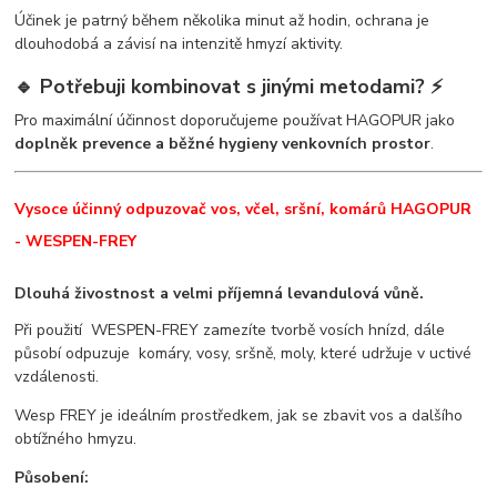
Účinek je patrný během několika minut až hodin, ochrana je
dlouhodobá a závisí na intenzitě hmyzí aktivity.
🔹 Potřebuji kombinovat s jinými metodami? ⚡
Pro maximální účinnost doporučujeme používat HAGOPUR jako
doplněk prevence a běžné hygieny venkovních prostor
.
Vysoce účinný odpuzovač vos, včel, sršní, komárů HAGOPUR
- WESPEN-FREY
Dlouhá živostnost a velmi příjemná levandulová vůně.
Při použití WESPEN-FREY zamezíte tvorbě vosích hnízd, dále
působí odpuzuje komáry, vosy, sršně, moly, které udržuje v uctivé
vzdálenosti.
Wesp FREY je ideálním prostředkem, jak se zbavit vos a dalšího
obtížného hmyzu.
Působení: