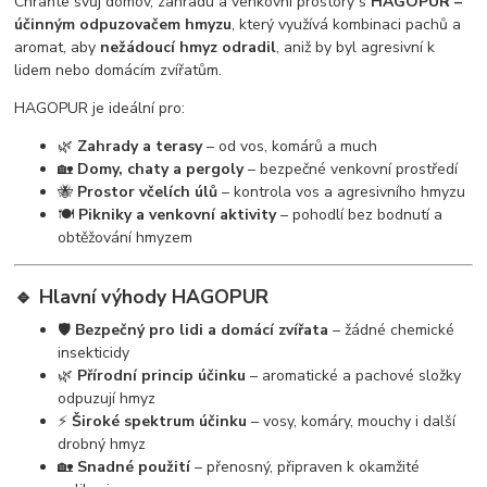
Chraňte svůj domov, zahradu a venkovní prostory s
HAGOPUR –
účinným odpuzovačem hmyzu
, který využívá kombinaci pachů a
aromat, aby
nežádoucí hmyz odradil
, aniž by byl agresivní k
lidem nebo domácím zvířatům.
HAGOPUR je ideální pro:
🌿
Zahrady a terasy
– od vos, komárů a much
🏡
Domy, chaty a pergoly
– bezpečné venkovní prostředí
🐝
Prostor včelích úlů
– kontrola vos a agresivního hmyzu
🍽️
Pikniky a venkovní aktivity
– pohodlí bez bodnutí a
obtěžování hmyzem
🔹 Hlavní výhody HAGOPUR
🛡️
Bezpečný pro lidi a domácí zvířata
– žádné chemické
insekticidy
🌿
Přírodní princip účinku
– aromatické a pachové složky
odpuzují hmyz
⚡
Široké spektrum účinku
– vosy, komáry, mouchy i další
drobný hmyz
🏡
Snadné použití
– přenosný, připraven k okamžité