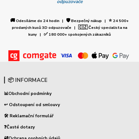
odpuzovače
🚚
🛡️
⭐
Odesíláme do 24 hodin |
Bezpečný nákup |
24 500+
🇨🇿
prodaných kusů 3D odpuzovače |
Český specialista na
✅
kuny |
180 000+ spokojených zákazníků
📦 INFORMACE
📊
Obchodní podmínky
↩ Odstoupení od smlouvy
🛠 Reklamační formulář
❓Časté dotazy
🔐Ochrana osobních údajů