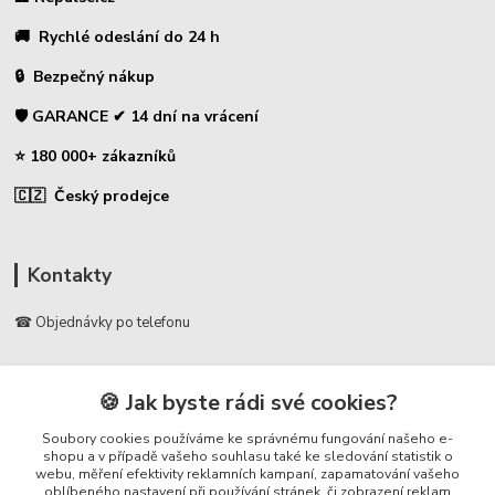
🚚 Rychlé odeslání do 24 h
🔒 Bezpečný nákup
🛡️ GARANCE ✔ 14 dní na vrácení
⭐ 180 000+ zákazníků
🇨🇿 Český prodejce
Kontakty
☎ Objednávky po telefonu
🛡️ Infolinka
📞 728 007 997
🍪 Jak byste rádi své cookies?
⏰ Po - Pá | 7:00 - 13:30 |
Soubory cookies používáme ke správnému fungování našeho e-
shopu a v případě vašeho souhlasu také ke sledování statistik o
info@repulse.cz
webu, měření efektivity reklamních kampaní, zapamatování vašeho
oblíbeného nastavení při používání stránek, či zobrazení reklam