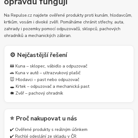
opravdu fungují
Na Repulse.cz najdete ověřené produkty proti kunám, hlodavcům,
krtkům, vosám i divoké zvěři. Pomáháme chránit střechy, auta,
zahrady i pozemky pomocí odpuzovačů, sklopců, pachových
ohradníků a mechanických zábran.
⚙️ Nejčastější řešení
🦝 Kuna – sklopec, vábidlo a odpuzovač
🚗 Kuna v autě – ultrazvukový plašič
🐭 Hlodavci – past nebo odpuzovač
🕳️ Krtek – odpuzovač a mechanická past
🐗 Zvěř – pachový ohradník
⭐ Proč nakupovat u nás
✔️ Ověřené produkty s reálným účinkem
✔️ Rychlé odeslání ze skladu v ČR