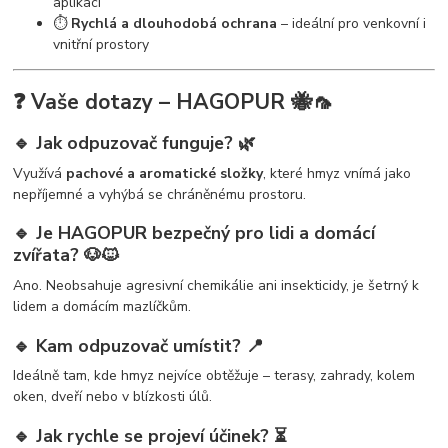
aplikaci
⏱️
Rychlá a dlouhodobá ochrana
– ideální pro venkovní i
vnitřní prostory
❓ Vaše dotazy – HAGOPUR 🐝🦟
🔹 Jak odpuzovač funguje? 🌿
Využívá
pachové a aromatické složky
, které hmyz vnímá jako
nepříjemné a vyhýbá se chráněnému prostoru.
🔹 Je HAGOPUR bezpečný pro lidi a domácí
zvířata? 🐶🐱
Ano. Neobsahuje agresivní chemikálie ani insekticidy, je šetrný k
lidem a domácím mazlíčkům.
🔹 Kam odpuzovač umístit? 📍
Ideálně tam, kde hmyz nejvíce obtěžuje – terasy, zahrady, kolem
oken, dveří nebo v blízkosti úlů.
🔹 Jak rychle se projeví účinek? ⏳