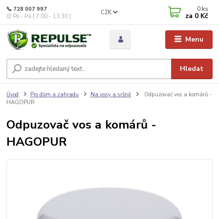
0
ks
📞 728 007 997
CZK
za
0 Kč
⏰ Po - Pá | 7:00 - 13:30 |
Menu
Hledat
Úvod
Pro dům a zahradu
Na vosy a sršně
Odpuzovač vos a komárů -
HAGOPUR
Odpuzovač vos a komárů -
HAGOPUR