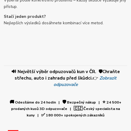
Vyberte podle konkrétního problému – každý škůdce vyžaduje jiný
přístup.
Stačí jeden produkt?
Nejlepších výsledků dosáhnete kombinací více metod.
🔊 Největší výběr odpuzovačů kun v ČR. 🛡️Chraňte
střechu, auto i zahradu před škůdci.
👉
Zobrazit
odpuzovače
🚚
🛡️
⭐
Odesíláme do 24 hodin |
Bezpečný nákup |
24 500+
🇨🇿
prodaných kusů 3D odpuzovače |
Český specialista na
✅
kuny |
180 000+ spokojených zákazníků