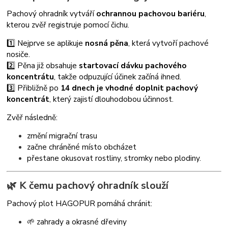
Pachový ohradník vytváří
ochrannou pachovou bariéru
,
kterou zvěř registruje pomocí čichu.
1️⃣ Nejprve se aplikuje
nosná pěna
, která vytvoří pachové
nosiče.
2️⃣ Pěna již obsahuje
startovací dávku pachového
koncentrátu
, takže odpuzující účinek začíná ihned.
3️⃣ Přibližně po
14 dnech je vhodné doplnit pachový
koncentrát
, který zajistí dlouhodobou účinnost.
Zvěř následně:
změní migrační trasu
začne chráněné místo obcházet
přestane okusovat rostliny, stromky nebo plodiny.
🌿 K čemu pachový ohradník slouží
Pachový plot HAGOPUR pomáhá chránit:
🌱 zahrady a okrasné dřeviny