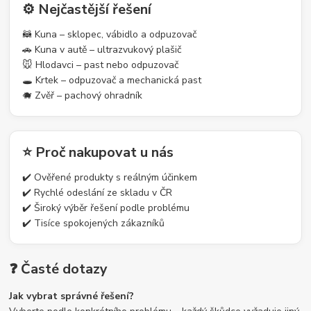
⚙️ Nejčastější řešení
🦝 Kuna – sklopec, vábidlo a odpuzovač
🚗 Kuna v autě – ultrazvukový plašič
🐭 Hlodavci – past nebo odpuzovač
🕳️ Krtek – odpuzovač a mechanická past
🐗 Zvěř – pachový ohradník
⭐ Proč nakupovat u nás
✔️ Ověřené produkty s reálným účinkem
✔️ Rychlé odeslání ze skladu v ČR
✔️ Široký výběr řešení podle problému
✔️ Tisíce spokojených zákazníků
❓ Časté dotazy
Jak vybrat správné řešení?