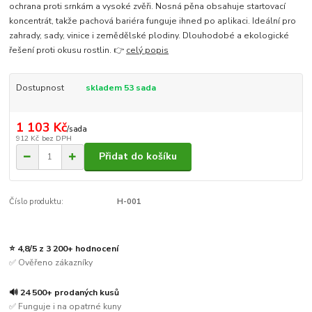
ochrana proti srnkám a vysoké zvěři. Nosná pěna obsahuje startovací
koncentrát, takže pachová bariéra funguje ihned po aplikaci. Ideální pro
zahrady, sady, vinice i zemědělské plodiny. Dlouhodobé a ekologické
řešení proti okusu rostlin. 👉
celý popis
Dostupnost
skladem 53 sada
1 103 Kč
/
sada
912 Kč
bez DPH
Přidat do košíku
Číslo produktu:
H-001
⭐ 4,8/5 z 3 200+ hodnocení
✅ Ověřeno zákazníky
🔊 24 500+ prodaných kusů
✅ Funguje i na opatrné kuny