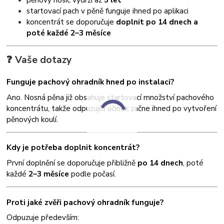
startovací pach v pěně funguje ihned po aplikaci
koncentrát se doporučuje
doplnit po 14 dnech a
poté každé 2–3 měsíce
❓ Vaše dotazy
Funguje pachový ohradník hned po instalaci?
Ano. Nosná pěna již obsahuje startovací množství pachového
koncentrátu, takže odpuzující účinek začne ihned po vytvoření
pěnových koulí.
Kdy je potřeba doplnit koncentrát?
První doplnění se doporučuje přibližně
po 14 dnech
, poté
každé
2–3 měsíce
podle počasí.
Proti jaké zvěři pachový ohradník funguje?
Odpuzuje především: