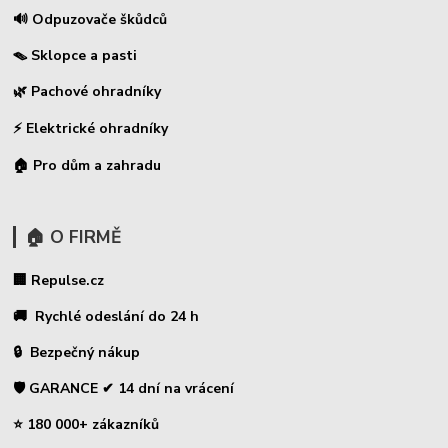
🔊 Odpuzovače škůdců
🪤 Sklopce a pasti
🌿 Pachové ohradníky
⚡
Elektrické ohradníky
🏠 Pro dům a zahradu
🏠 O FIRMĚ
🏢 Repulse.cz
🚚 Rychlé odeslání do 24 h
🔒 Bezpečný nákup
🛡️ GARANCE ✔ 14 dní na vrácení
⭐ 180 000+ zákazníků