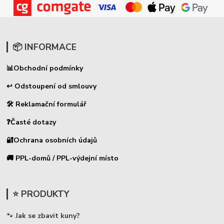
📦 INFORMACE
📊
Obchodní podmínky
↩ Odstoupení od smlouvy
🛠 Reklamační formulář
❓Časté dotazy
🔐Ochrana osobních údajů
🚚 PPL-domů / PPL-výdejní místo
⭐ PRODUKTY
🐾
Jak se zbavit kuny?