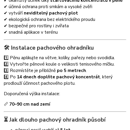
✔ okamžitý účinek díky
startovacímu koncentrátu v pěně
✔ účinná ochrana proti srnkám a vysoké zvěři
✔ vytváří
neviditelný pachový plot
✔ ekologická ochrana bez elektrického proudu
✔ bezpečné pro rostliny i zvířata
✔ snadná aplikace v terénu
🛠 Instalace pachového ohradníku
1️⃣ Pěnu aplikujte na větve, kolíky, pařezy nebo svodidla.
2️⃣ Vytvořte pěnové koule o velikosti tenisového míčku.
3️⃣ Rozmístěte je přibližně
po 5 metrech
.
4️⃣ Po
14 dnech doplňte pachový koncentrát
, který
prodlouží účinnost pachového plotu.
Doporučená výška instalace:
📏
70–90 cm nad zemí
⏳ Jak dlouho pachový ohradník působí
pěnový nosič vydrží až
5 let