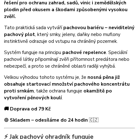
řešení pro ochranu zahrad, sadů, vinic i zemědělských
plodin před okusem a škodami způsobenými vysokou
zvěří.
Tato praktická sada vytváří
pachovou bariéru – neviditelný
pachový plot
, který srnky, jeleny, daňky nebo muflony
instinktivně odrazuje od vstupu na chráněný pozemek.
Systém funguje na principu
pachové repelence
. Speciální
pachové látky připomínají zvěři přítomnost predátora nebo
nebezpečí, a proto se chráněné oblasti raději vyhýbá.
Velkou výhodou tohoto systému je, že
nosná pěna již
obsahuje startovací množství pachového koncentrátu
proti srnkám
, takže ochrana funguje
okamžitě po
vytvoření pěnových koulí
.
🚚 Doprava od 79 Kč
🟢
Skladem – odesíláme do 24 hodin
🇨🇿
⚡ Jak pachový ohradník funguje