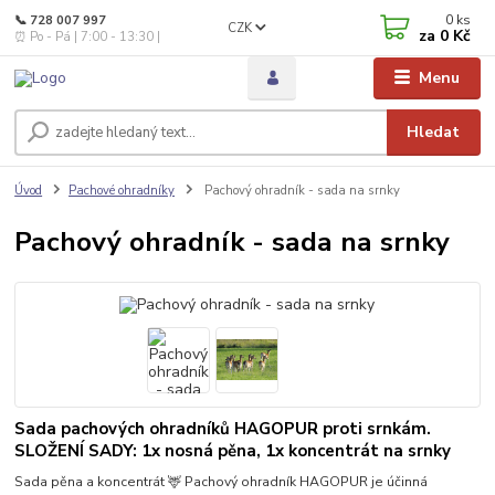
0
ks
📞 728 007 997
CZK
za
0 Kč
⏰ Po - Pá | 7:00 - 13:30 |
Menu
Hledat
Úvod
Pachové ohradníky
Pachový ohradník - sada na srnky
Pachový ohradník - sada na srnky
Sada pachových ohradníků HAGOPUR proti srnkám.
SLOŽENÍ SADY: 1x nosná pěna, 1x koncentrát na srnky
Sada pěna a koncentrát 🦌 Pachový ohradník HAGOPUR je účinná