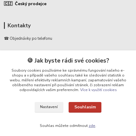
🇨🇿 Český prodejce
Kontakty
☎ Objednávky po telefonu
🛡️ Infolinka
📞 728 007 997
🍪 Jak byste rádi své cookies?
⏰ Po - Pá | 7:00 - 13:30 |
Soubory cookies používáme ke správnému fungování našeho e-
shopu a v případě vašeho souhlasu také ke sledování statistik o
info@repulse.cz
webu, měření efektivity reklamních kampaní, zapamatování vašeho
oblíbeného nastavení při používání stránek, či zobrazení reklam
odpovídajících vašim preferencím.
Více k využití cookies
Souhlasím
Nastavení
Upravit sběr cookies.
Souhlas můžete odmítnout
zde
.
REPULSE s.r.o. | www.repulse.cz | 2015-2026 © Hradec Králové