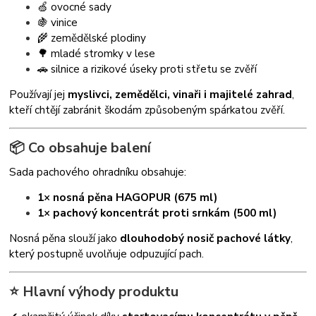
🍏 ovocné sady
🍇 vinice
🌾 zemědělské plodiny
🌳 mladé stromky v lese
🚗 silnice a rizikové úseky proti střetu se zvěří
Používají jej
myslivci, zemědělci, vinaři i majitelé zahrad
,
kteří chtějí zabránit škodám způsobeným spárkatou zvěří.
📦 Co obsahuje balení
Sada pachového ohradníku obsahuje:
1× nosná pěna HAGOPUR (675 ml)
1× pachový koncentrát proti srnkám (500 ml)
Nosná pěna slouží jako
dlouhodobý nosič pachové látky
,
který postupně uvolňuje odpuzující pach.
⭐ Hlavní výhody produktu