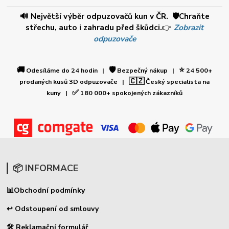
🔊 Největší výběr odpuzovačů kun v ČR. 🛡️Chraňte
střechu, auto i zahradu před škůdci.
👉
Zobrazit
odpuzovače
🚚
🛡️
⭐
Odesíláme do 24 hodin |
Bezpečný nákup |
24 500+
🇨🇿
prodaných kusů 3D odpuzovače |
Český specialista na
✅
kuny |
180 000+ spokojených zákazníků
📦 INFORMACE
📊
Obchodní podmínky
↩ Odstoupení od smlouvy
🛠 Reklamační formulář