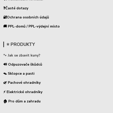
❓Časté dotazy
🔐Ochrana osobních údajů
🚚 PPL-domů / PPL-výdejní místo
⭐ PRODUKTY
🐾
Jak se zbavit kuny?
🔊 Odpuzovače škůdců
🪤 Sklopce a pasti
🌿 Pachové ohradníky
⚡
Elektrické ohradníky
🏠 Pro dům a zahradu