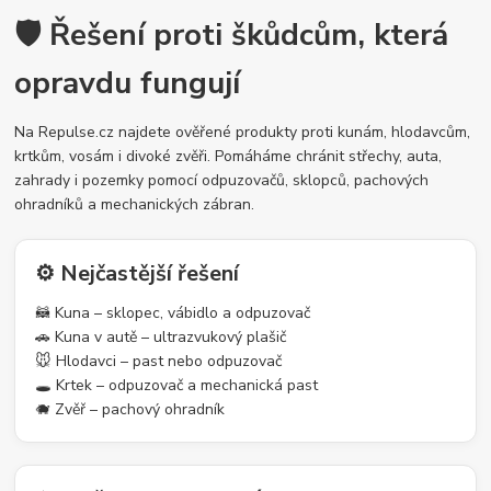
🛡️ Řešení proti škůdcům, která
opravdu fungují
Na Repulse.cz najdete ověřené produkty proti kunám, hlodavcům,
krtkům, vosám i divoké zvěři. Pomáháme chránit střechy, auta,
zahrady i pozemky pomocí odpuzovačů, sklopců, pachových
ohradníků a mechanických zábran.
⚙️ Nejčastější řešení
🦝 Kuna – sklopec, vábidlo a odpuzovač
🚗 Kuna v autě – ultrazvukový plašič
🐭 Hlodavci – past nebo odpuzovač
🕳️ Krtek – odpuzovač a mechanická past
🐗 Zvěř – pachový ohradník