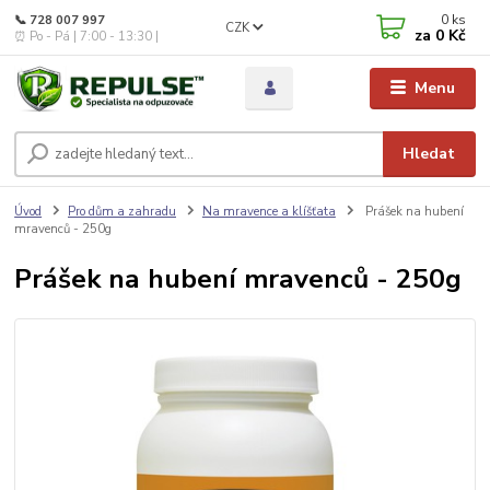
0
ks
📞 728 007 997
CZK
za
0 Kč
⏰ Po - Pá | 7:00 - 13:30 |
Menu
Hledat
Úvod
Pro dům a zahradu
Na mravence a klíšťata
Prášek na hubení
mravenců - 250g
Prášek na hubení mravenců - 250g