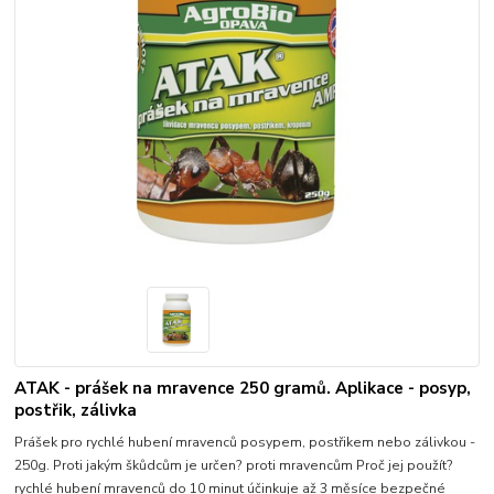
ATAK - prášek na mravence 250 gramů. Aplikace - posyp,
postřik, zálivka
Prášek pro rychlé hubení mravenců posypem, postřikem nebo zálivkou -
250g. Proti jakým škůdcům je určen? proti mravencům Proč jej použít?
rychlé hubení mravenců do 10 minut účinkuje až 3 měsíce bezpečné