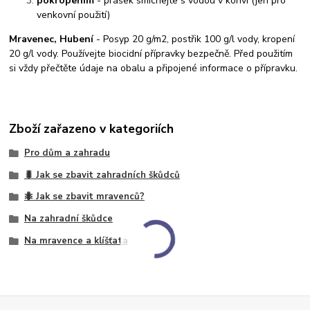
pokropením
- prášek smíchejte s vodou v konvi (jen pro
venkovní použití)
Mravenec, Hubení
- Posyp 20 g/m2, postřik 100 g/l vody, kropení
20 g/l vody. Používejte biocidní přípravky bezpečně. Před použitím
si vždy přečtěte údaje na obalu a připojené informace o přípravku.
Zboží zařazeno v kategoriích
Pro dům a zahradu
🐛 Jak se zbavit zahradních škůdců
🐜 Jak se zbavit mravenců?
Na zahradní škůdce
Na mravence a klíšťata