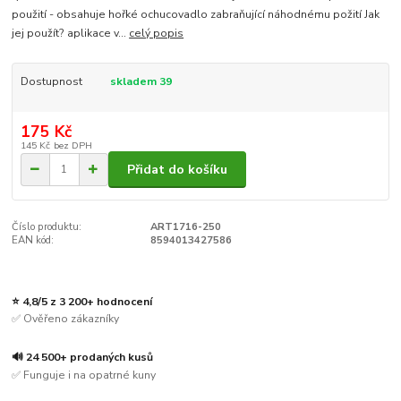
použití - obsahuje hořké ochucovadlo zabraňující náhodnému požití Jak
jej použít? aplikace v...
celý popis
Dostupnost
skladem 39
175 Kč
145 Kč
bez DPH
Přidat do košíku
Číslo produktu:
ART1716-250
EAN kód:
8594013427586
⭐ 4,8/5 z 3 200+ hodnocení
✅ Ověřeno zákazníky
🔊 24 500+ prodaných kusů
✅ Funguje i na opatrné kuny