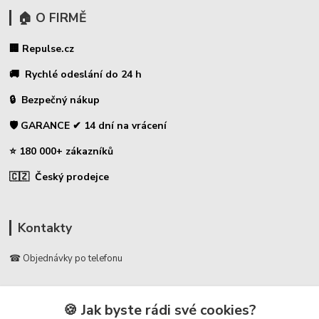
🏠 O FIRMĚ
🏢 Repulse.cz
🚚 Rychlé odeslání do 24 h
🔒 Bezpečný nákup
🛡️ GARANCE ✔ 14 dní na vrácení
⭐ 180 000+ zákazníků
🇨🇿 Český prodejce
Kontakty
☎ Objednávky po telefonu
🛡️ Infolinka
📞 728 007 997
🍪 Jak byste rádi své cookies?