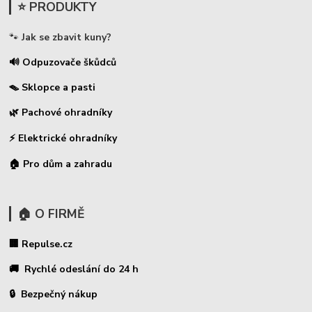
⭐ PRODUKTY
🐾
Jak se zbavit kuny?
🔊 Odpuzovače škůdců
🪤 Sklopce a pasti
🌿 Pachové ohradníky
⚡
Elektrické ohradníky
🏠 Pro dům a zahradu
🏠 O FIRMĚ
🏢 Repulse.cz
🚚 Rychlé odeslání do 24 h
🔒 Bezpečný nákup