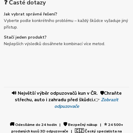
❓ Časté dotazy
Jak vybrat správné řešení?
Vyberte podle konkrétního problému – každý škůdce vyžaduje jiný
přístup.
Stačí jeden produkt?
Nejlepších výsledků dosáhnete kombinací více metod.
🔊 Největší výběr odpuzovačů kun v ČR. 🛡️Chraňte
střechu, auto i zahradu před škůdci.
👉
Zobrazit
odpuzovače
🚚
🛡️
⭐
Odesíláme do 24 hodin |
Bezpečný nákup |
24 500+
🇨🇿
prodaných kusů 3D odpuzovače |
Český specialista na