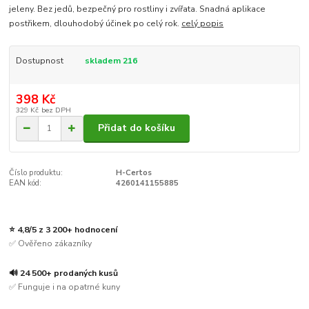
jeleny. Bez jedů, bezpečný pro rostliny i zvířata. Snadná aplikace
postřikem, dlouhodobý účinek po celý rok.
celý popis
Dostupnost
skladem 216
398 Kč
329 Kč
bez DPH
Přidat do košíku
Číslo produktu:
H-Certos
EAN kód:
4260141155885
⭐ 4,8/5 z 3 200+ hodnocení
✅ Ověřeno zákazníky
🔊 24 500+ prodaných kusů
✅ Funguje i na opatrné kuny