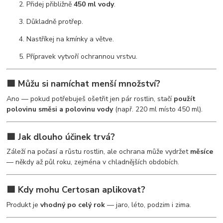
Přidej přibližně
450 ml vody
.
Důkladně protřep.
Nastříkej na kmínky a větve.
Přípravek vytvoří ochrannou vrstvu.
🟩 Můžu si namíchat menší množství?
Ano — pokud potřebuješ ošetřit jen pár rostlin, stačí
použít
polovinu směsi a polovinu vody
(např. 220 ml místo 450 ml).
🟩 Jak dlouho účinek trvá?
Záleží na počasí a růstu rostlin, ale ochrana může vydržet
měsíce
— někdy až půl roku, zejména v chladnějších obdobích.
🟩 Kdy mohu Certosan aplikovat?
Produkt je
vhodný po celý rok
— jaro, léto, podzim i zima.