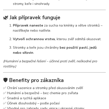
stromy, keře i vinohrady.
🌿
Jak přípravek funguje
Přípravek naneste
za sucha na kmínky a větve stromků –
nastříkejte nebo natřete.
Vytvoří ochrannou vrstvu
, kterou zvěř odmítá okusovat.
Stromky a keře jsou chráněny
bez použití pastí, jedů
nebo síťovin
.
(Humánní a bezpečné řešení – účinné proti zvěři, neškodné pro
rostliny.)
🛡️
Benefity pro zákazníka
✅ Chrání sazenice a stromky před okusováním zvěří
✅ Humánní a bezpečné – bez chemie pro zvířata
✅ Snadná a rychlá aplikace
✅ Účinek dlouhodobý – podle počasí
✅ Vhodné pro zahrady, sady, vinice i okrasné stromy