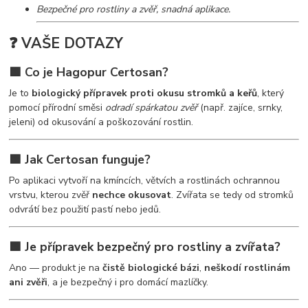
Bezpečné pro rostliny a zvěř, snadná aplikace.
❓ VAŠE DOTAZY
🟩 Co je
Hagopur Certosan
?
Je to
biologický přípravek proti okusu stromků a keřů
, který
pomocí přírodní směsi
odradí spárkatou zvěř
(např. zajíce, srnky,
jeleni) od okusování a poškozování rostlin.
🟩 Jak Certosan funguje?
Po aplikaci vytvoří na kmíncích, větvích a rostlinách ochrannou
vrstvu, kterou zvěř
nechce okusovat
. Zvířata se tedy od stromků
odvrátí bez použití pastí nebo jedů.
🟩 Je přípravek bezpečný pro rostliny a zvířata?
Ano — produkt je na
čistě biologické bázi
,
neškodí rostlinám
ani zvěři
, a je bezpečný i pro domácí mazlíčky.