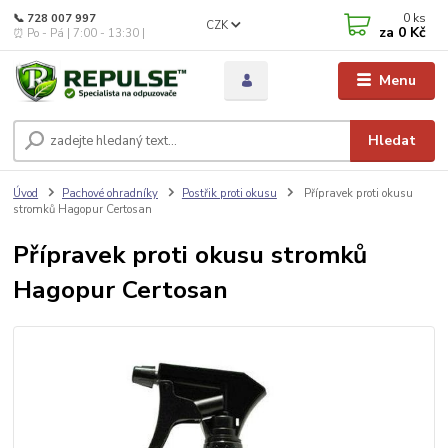
0
ks
📞 728 007 997
CZK
za
0 Kč
⏰ Po - Pá | 7:00 - 13:30 |
Menu
Hledat
Úvod
Pachové ohradníky
Postřik proti okusu
Přípravek proti okusu
stromků Hagopur Certosan
Přípravek proti okusu stromků
Hagopur Certosan