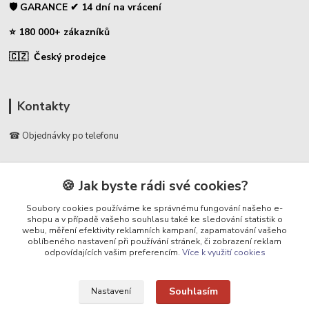
🛡️ GARANCE ✔ 14 dní na vrácení
⭐ 180 000+ zákazníků
🇨🇿 Český prodejce
Kontakty
☎ Objednávky po telefonu
🛡️ Infolinka
📞 728 007 997
🍪 Jak byste rádi své cookies?
⏰ Po - Pá | 7:00 - 13:30 |
Soubory cookies používáme ke správnému fungování našeho e-
shopu a v případě vašeho souhlasu také ke sledování statistik o
info@repulse.cz
webu, měření efektivity reklamních kampaní, zapamatování vašeho
oblíbeného nastavení při používání stránek, či zobrazení reklam
odpovídajících vašim preferencím.
Více k využití cookies
Souhlasím
Nastavení
Upravit sběr cookies.