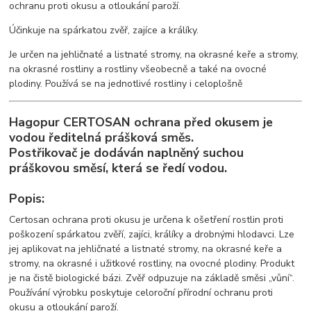
ochranu proti okusu a otloukání paroží.
Účinkuje na spárkatou zvěř, zajíce a králíky.
Je určen na jehličnaté a listnaté stromy, na okrasné keře a stromy,
na okrasné rostliny a rostliny všeobecně a také na ovocné
plodiny. Používá se na jednotlivé rostliny i celoplošně
Hagopur CERTOSAN ochrana před okusem je
vodou ředitelná prášková směs.
Postřikovač je dodáván naplněný suchou
práškovou směsí, která se ředí vodou.
Popis:
Certosan ochrana proti okusu je určena k ošetření rostlin proti
poškození spárkatou zvěří, zajíci, králíky a drobnými hlodavci. Lze
jej aplikovat na jehličnaté a listnaté stromy, na okrasné keře a
stromy, na okrasné i užitkové rostliny, na ovocné plodiny. Produkt
je na čistě biologické bázi. Zvěř odpuzuje na základě směsi „vůní“.
Používání výrobku poskytuje celoroční přírodní ochranu proti
okusu a otloukání paroží.