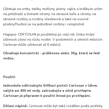
Účinkuje na srnky, daňky, muflony, jeleny, zajíce a králíky.Je určen
na jehličnaté a listnaté stromy, na okrasné keře a stromy, na
okrasné rostliny a rostliny všeobecně a také na ovocné
plodiny.Používá se na jednotlivé rostliny i celoplošně.
Hagopur-CERTOSAN je použitelný po celý rok. Doba trvání
účinnosti závisí na růstu rostlin. V podzimních a zimních měsících
Certosan může učinkovat až 6 měsíců.
Obsahuje koncentrát - práškovou směs: 35g, která se ředí
vodou.
Použití:
Jednoduše odšroubujte Stříkací pistoli Certosan z láhve,
zalijte asi 450 ml vody, zašroubujte a silně protřepte.
Certosan je připraven k použití ihned po protřepání.
Dělení náplně:
Certosan může být také rozdělen podle potřeby.