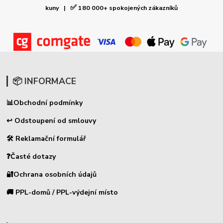
✅
kuny |
180 000+ spokojených zákazníků
📦 INFORMACE
📊
Obchodní podmínky
↩ Odstoupení od smlouvy
🛠 Reklamační formulář
❓Časté dotazy
🔐Ochrana osobních údajů
🚚 PPL-domů / PPL-výdejní místo