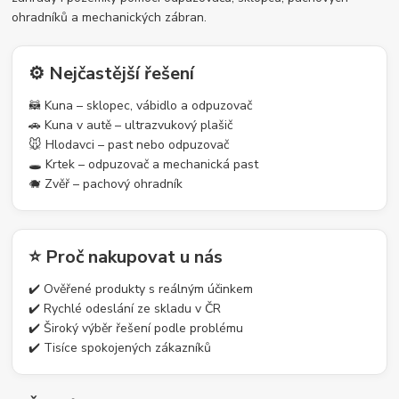
ohradníků a mechanických zábran.
⚙️ Nejčastější řešení
🦝 Kuna – sklopec, vábidlo a odpuzovač
🚗 Kuna v autě – ultrazvukový plašič
🐭 Hlodavci – past nebo odpuzovač
🕳️ Krtek – odpuzovač a mechanická past
🐗 Zvěř – pachový ohradník
⭐ Proč nakupovat u nás
✔️ Ověřené produkty s reálným účinkem
✔️ Rychlé odeslání ze skladu v ČR
✔️ Široký výběr řešení podle problému
✔️ Tisíce spokojených zákazníků