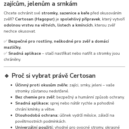
zajícům, jelenům a srnkám
Chcete ochránit své
stromky, sazenice a keře
před okusováním
zvěří?
Certosan (Hagopur)
je
spolehlivý přípravek
, který vytvoří
odolnou vrstvu na větvích, listech a kmíncích
, kterou zvěř
nechce okusovat.
✅
Bezpečné pro rostliny, neškodné pro zvěř a domácí
mazlíčky.
✅
Snadná aplikace
– stačí nastříkat nebo natřít a stromky jsou
chráněny.
🔹
Proč si vybrat právě Certosan
Účinný proti okusům zvěře:
zajíci, srnky, jeleni – vaše
stromky zůstanou nedotčené.
Bez chemie pro zvěř:
bezpečný a humánní způsob ochrany.
Snadná aplikace:
sprej nebo nátěr rychle a pohodlně
chrání kmínky a větve.
Dlouhodobá ochrana:
účinek vydrží měsíce, záleží na
povětrnostních podmínkách.
Univerzální použití:
vhodné pro ovocné stromy, okrasné