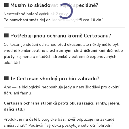
🟩 Musím to skladovat nějak speciálně?
Neotevřené balení vydrží až
2 roky
.
Po namíchání směs dej do lednice — vydrží cca
10 dní
.
🟩 Potřebuji jinou ochranu kromě Certosanu?
Certosan je ideální ochranou před okusem, ale někdy může být
vhodné kombinovat ho s
ochrannými chráničkami kmínků
nebo
ploty
, zejména u mladých stromků v extrémně exponovaných
lokalitách.
🟩 Je Certosan vhodný pro bio zahradu?
Ano — je biologický, neobsahuje jedy a není škodlivý pro okolní
flóru ani faunu.
Certosan ochrana stromků proti okusu (zajíci, srnky, jeleni,
daňci atd.)
Produkt je na čistě biologické bázi. Zvěř odpuzuje na základě
směsi „chuti“. Používání výrobku poskytuje celoroční přírodní