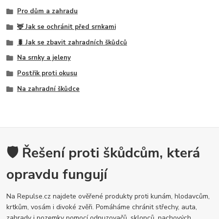
Pro dům a zahradu
🦌 Jak se ochránit před srnkami
🐛 Jak se zbavit zahradních škůdců
Na srnky a jeleny
Postřik proti okusu
Na zahradní škůdce
🛡️ Řešení proti škůdcům, která
opravdu fungují
Na Repulse.cz najdete ověřené produkty proti kunám, hlodavcům,
krtkům, vosám i divoké zvěři. Pomáháme chránit střechy, auta,
zahrady i pozemky pomocí odpuzovačů, sklopců, pachových