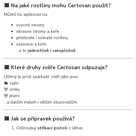
🟩 Na jaké rostliny mohu Certosan použít?
Můžeš ho aplikovat na:
ovocné stromy
okrasné stromy a keře
jehličnaté i listnaté rostliny
sazenice a keře
…a to
jednotlivě i celoplošně
.
🟩 Které druhy zvěře Certosan odpuzuje?
Účinný je proti spárkaté zvěři jako jsou:
🐇 zajíci
🦌 srnky
🦌 jeleni
…a dalším malým i větším okusovačům.
🟩 Jak se přípravek používá?
Odšroubuj
stříkací pistoli
z láhve.