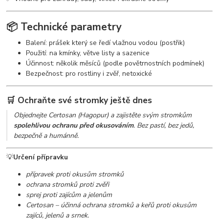
📦
Technické parametry
Balení: prášek který se ředí vlažnou vodou (postřik)
Použití: na kmínky, větve listy a sazenice
Účinnost: několik měsíců (podle povětrnostních podmínek)
Bezpečnost: pro rostliny i zvěř, netoxické
🛒
Ochraňte své stromky ještě dnes
Objednejte Certosan (Hagopur) a zajistěte svým stromkům
spolehlivou ochranu před okusováním
. Bez pastí, bez jedů,
bezpečně a humánně.
💡
Určení přípravku
přípravek proti okusům stromků
ochrana stromků proti zvěři
sprej proti zajícům a jelenům
Certosan – účinná ochrana stromků a keřů proti okusům
zajíců, jelenů a srnek.