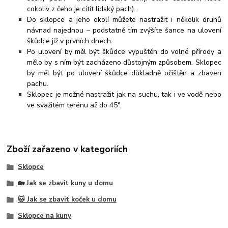
cokoliv z čeho je cítit lidský pach).
Do sklopce a jeho okolí můžete nastražit i několik druhů
návnad najednou – podstatně tím zvýšíte šance na ulovení
škůdce již v prvních dnech.
Po ulovení by měl být škůdce vypuštěn do volné přírody a
mělo by s ním být zacházeno důstojným způsobem. Sklopec
by měl být po ulovení škůdce důkladně očištěn a zbaven
pachu.
Sklopec je možné nastražit jak na suchu, tak i ve vodě nebo
ve svažitém terénu až do 45°.
Zboží zařazeno v kategoriích
Sklopce
🏡 Jak se zbavit kuny u domu
🐱 Jak se zbavit koček u domu
Sklopce na kuny