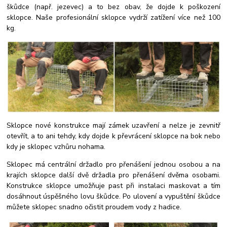
škůdce (např. jezevec) a to bez obav, že dojde k poškození
sklopce. Naše profesionální sklopce vydrží zatížení více než 100
kg.
Sklopce nové konstrukce mají zámek uzavření a nelze je zevnitř
otevřít, a to ani tehdy, kdy dojde k převrácení sklopce na bok nebo
kdy je sklopec vzhůru nohama.
Sklopec má centrální držadlo pro přenášení jednou osobou a na
krajích sklopce další dvě držadla pro přenášení dvěma osobami.
Konstrukce sklopce umožňuje past při instalaci maskovat a tím
dosáhnout úspěšného lovu škůdce. Po ulovení a vypuštění škůdce
můžete sklopec snadno očistit proudem vody z hadice.