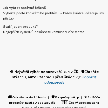
Jak vybrat správné řešení?
Vyberte podle konkrétního problému – každý škůdce vyžaduje jiný
přístup.
Stačí jeden produkt?
Nejlepších výsledků dosáhnete kombinací více metod.
🔊 Největší výběr odpuzovačů kun v ČR. 🛡️Chraňte
střechu, auto i zahradu před škůdci.
👉
Zobrazit
odpuzovače
🚚
🛡️
⭐
Odesíláme do 24 hodin |
Bezpečný nákup |
24 500+
🇨🇿
prodaných kusů 3D odpuzovače |
Český specialista na
✅
kuny |
180 000+ spokojených zákazníků