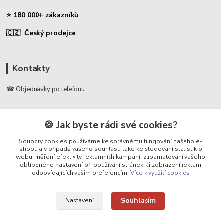
⭐ 180 000+ zákazníků
🇨🇿 Český prodejce
Kontakty
☎ Objednávky po telefonu
🛡️ Infolinka
📞 728 007 997
🍪 Jak byste rádi své cookies?
⏰ Po - Pá | 7:00 - 13:30 |
Soubory cookies používáme ke správnému fungování našeho e-
shopu a v případě vašeho souhlasu také ke sledování statistik o
info@repulse.cz
webu, měření efektivity reklamních kampaní, zapamatování vašeho
oblíbeného nastavení při používání stránek, či zobrazení reklam
odpovídajících vašim preferencím.
Více k využití cookies
Souhlasím
Nastavení
Upravit sběr cookies.