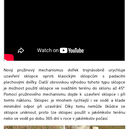
Nový pružinový mechanismus dvířek trojnásobně urychluje
uzavření sklopce oproti klasickým sklopcům s padacími
plechovými dvířky. Další obrovskou výhodou tohoto typu sklopce
je možnost použití sklopce ve svažitém terénu do sklonu až 45°.
Pomocí pružinového mechanismu dojde k uzavření sklopce i při
tomto náklonu. Sklopec je mnohem rychlejší i ve vodě a klade
minimální odpor při uzavírání. Díky tomu nemůže škůdce ze
sklopce uniknout, proto lze sklopec použít v jakémkoliv terénu
nebo ve vodě po dobu 365 dní v roce v jakémkoliv počasí.