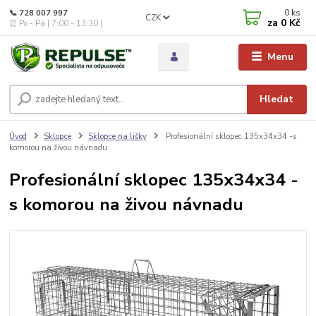
0
ks
📞 728 007 997
CZK
za
0 Kč
⏰ Po - Pá | 7:00 - 13:30 |
Menu
Hledat
Úvod
Sklopce
Sklopce na lišky
Profesionální sklopec 135x34x34 -s
komorou na živou návnadu
Profesionální sklopec 135x34x34 -
s komorou na živou návnadu