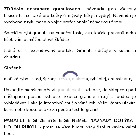
ZDRAMA dostanete granulovanou návnadu
(pro všechny
lasicovité ale také pro kočky či mývaly, lišky a vydry). Návnada je
vyrobena z ryb, masa a vajec profesionální německou firmou.
Speciální rybí granule na vnadění lasic, kun, koček, potkanů nebo
lišek vám pomůžou ulovit škůdce.
Jedná se o extrudovaný produkt. Granule udržujte v suchu a
chladnu.
Složení:
mořské ryby - sleď, šproty, treska, makrela, rybí olej, antioxidanty
Rozhoďte menší množství granulí okolo sklopce, do sklopce i pod
nášlapnou plochu sklopce. Škůdci granule milují a budou je
vyhledávat. Láká je intenzivní chuť a vůně ryb. Velmi často ulovíte
kunu nebo kočku pouze za použití těchto granulí.
PAMATUJTE SI ŽE BYSTE SE NEMĚLI NÁVNADY DOTÝKAT
HOLOU RUKOU
- proto se Vám budou vždy čisté rukavice velmi
hodit.