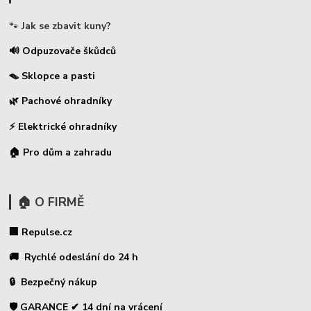
🐾
Jak se zbavit kuny?
🔊 Odpuzovače škůdců
🪤 Sklopce a pasti
🌿 Pachové ohradníky
⚡
Elektrické ohradníky
🏠 Pro dům a zahradu
🏠 O FIRMĚ
🏢 Repulse.cz
🚚 Rychlé odeslání do 24 h
🔒 Bezpečný nákup
🛡️ GARANCE ✔ 14 dní na vrácení