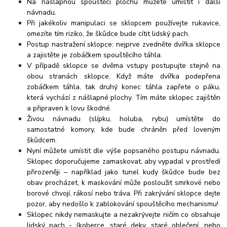
Na nášlapnou spouštěcí plochu můžete umístit i další
návnadu.
Při jakékoliv manipulaci se sklopcem používejte rukavice,
omezíte tím riziko, že škůdce bude cítit lidský pach.
Postup nastražení sklopce: nejprve zvedněte dvířka sklopce
a zajistěte je zobáčkem spouštěcího táhla.
V případě sklopce se dvěma vstupy postupujte stejně na
obou stranách sklopce. Když máte dvířka podepřena
zobáčkem táhla, tak druhý konec táhla zapřete o páku,
která vychází z nášlapné plochy. Tím máte sklopec zajištěn
a připraven k lovu škodné.
Živou návnadu (slípku, holuba, rybu) umístěte do
samostatné komory, kde bude chráněn před loveným
škůdcem.
Nyní můžete umístit dle výše popsaného postupu návnadu.
Sklopec doporučujeme zamaskovat, aby vypadal v prostředí
přirozeněji – například jako tunel kudy škůdce bude bez
obav procházet, k maskování může posloužit smrkové nebo
borové chvojí, rákosí nebo tráva. Při zakrývání sklopce dejte
pozor, aby nedošlo k zablokování spouštěcího mechanismu!
Sklopec nikdy nemaskujte a nezakrývejte ničím co obsahuje
lidský pach - (koberce, staré deky, staré oblečení, nebo