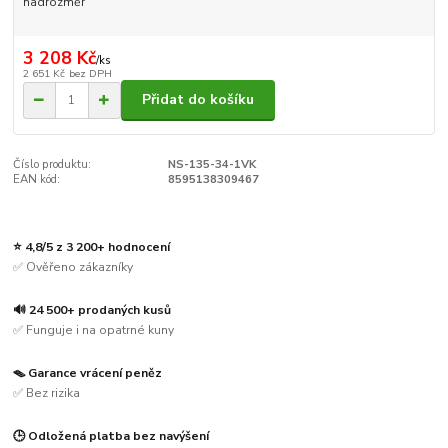
nadrozměr
3 208 Kč
/
ks
2 651 Kč
bez DPH
Přidat do košíku
Číslo produktu:
NS-135-34-1VK
EAN kód:
8595138309467
⭐ 4,8/5 z 3 200+ hodnocení
✅ Ověřeno zákazníky
🔊 24 500+ prodaných kusů
✅ Funguje i na opatrné kuny
🪤 Garance vrácení peněz
✅ Bez rizika
🕒 Odložená platba bez navýšení