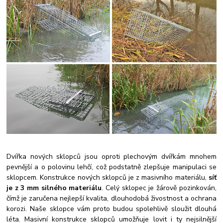
Dvířka nových sklopců jsou oproti plechovým dvířkám mnohem
pevnější a o polovinu lehčí, což podstatně zlepšuje manipulaci se
sklopcem. Konstrukce nových sklopců je z masivního materiálu,
síť
je z 3 mm silného materiálu
. Celý sklopec je žárově pozinkován,
čímž je zaručena nejlepší kvalita, dlouhodobá živostnost a ochrana
korozi. Naše sklopce vám proto budou spolehlivě sloužit dlouhá
léta. Masivní konstrukce sklopců umožňuje lovit i ty nejsilnější