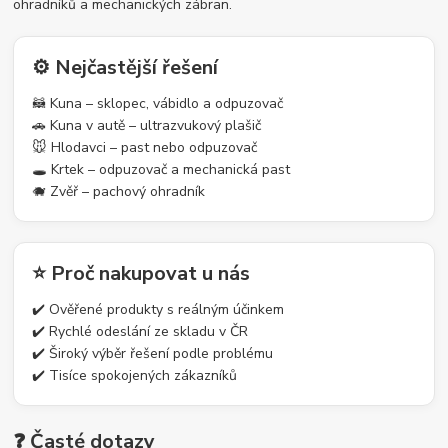
ohradníků a mechanických zábran.
⚙️ Nejčastější řešení
🦝 Kuna – sklopec, vábidlo a odpuzovač
🚗 Kuna v autě – ultrazvukový plašič
🐭 Hlodavci – past nebo odpuzovač
🕳️ Krtek – odpuzovač a mechanická past
🐗 Zvěř – pachový ohradník
⭐ Proč nakupovat u nás
✔️ Ověřené produkty s reálným účinkem
✔️ Rychlé odeslání ze skladu v ČR
✔️ Široký výběr řešení podle problému
✔️ Tisíce spokojených zákazníků
❓ Časté dotazy