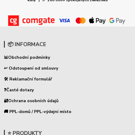
📦 INFORMACE
📊
Obchodní podmínky
↩ Odstoupení od smlouvy
🛠 Reklamační formulář
❓Časté dotazy
🔐Ochrana osobních údajů
🚚 PPL-domů / PPL-výdejní místo
⭐ PRODUKTY