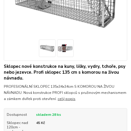
Sklopec nové konstrukce na kuny, lišky, vydry, tchoře, psy
nebo jezevce. Profi sklopec 135 cm s komorou na živou
návnadu.
PROFESIONÁLNÍ SKLOPEC 135x34x34cm S KOMOROU NA ŽIVOU
NÁVNADU. Nová konstrukce PROFI sklopců s pružinovým mechanismem
a zámkem dvířek proti otevření.
celý popis
Dostupnost
skladem 28 ks
Sklopec nad
45 Kč
120cm -