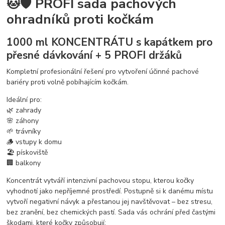
🐱🛡️ PROFI sada pachových
ohradníků proti kočkám
1000 ml KONCENTRÁTU s kapátkem pro
přesné dávkování + 5 PROFI držáků
Kompletní profesionální řešení pro vytvoření účinné pachové
bariéry proti volně pobíhajícím kočkám.
Ideální pro:
🌿 zahrady
🌸 záhony
🌱 trávníky
🪵 vstupy k domu
🏖 pískoviště
🏢 balkony
Koncentrát vytváří intenzivní pachovou stopu, kterou kočky
vyhodnotí jako nepříjemné prostředí. Postupně si k danému místu
vytvoří negativní návyk a přestanou jej navštěvovat – bez stresu,
bez zranění, bez chemických pastí. Sada vás ochrání před častými
škodami, které kočky způsobují: