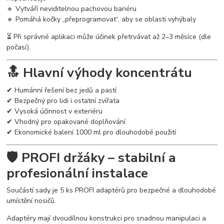
🔹 Vytváří neviditelnou pachovou bariéru
🔹 Pomáhá kočky „přeprogramovat“, aby se oblasti vyhýbaly
⏳ Při správné aplikaci může účinek přetrvávat až 2–3 měsíce (dle
počasí).
🔝 Hlavní výhody koncentrátu
✔ Humánní řešení bez jedů a pastí
✔ Bezpečný pro lidi i ostatní zvířata
✔ Vysoká účinnost v exteriéru
✔ Vhodný pro opakované doplňování
✔ Ekonomické balení 1000 ml pro dlouhodobé použití
🛡️ PROFI držáky – stabilní a
profesionální instalace
Součástí sady je 5 ks PROFI adaptérů pro bezpečné a dlouhodobé
umístění nosičů.
Adaptéry mají dvoudílnou konstrukci pro snadnou manipulaci a