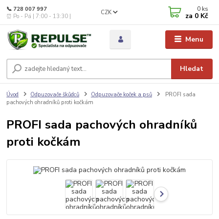
0
ks
📞 728 007 997
CZK
za
0 Kč
⏰ Po - Pá | 7:00 - 13:30 |
Menu
Hledat
Úvod
Odpuzovače škůdců
Odpuzovače koček a psů
PROFI sada
pachových ohradníků proti kočkám
PROFI sada pachových ohradníků
proti kočkám