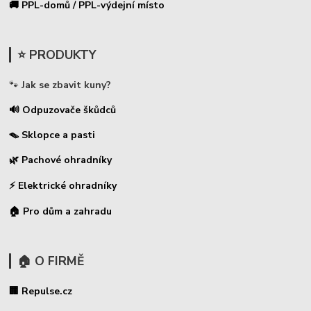
🚚 PPL-domů / PPL-výdejní místo
⭐ PRODUKTY
🐾
Jak se zbavit kuny?
🔊 Odpuzovače škůdců
🪤 Sklopce a pasti
🌿 Pachové ohradníky
⚡
Elektrické ohradníky
🏠 Pro dům a zahradu
🏠 O FIRMĚ
🏢 Repulse.cz