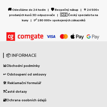
🚚
🛡️
⭐
Odesíláme do 24 hodin |
Bezpečný nákup |
24 500+
🇨🇿
prodaných kusů 3D odpuzovače |
Český specialista na
✅
kuny |
180 000+ spokojených zákazníků
📦 INFORMACE
📊
Obchodní podmínky
↩ Odstoupení od smlouvy
🛠 Reklamační formulář
❓Časté dotazy
🔐Ochrana osobních údajů