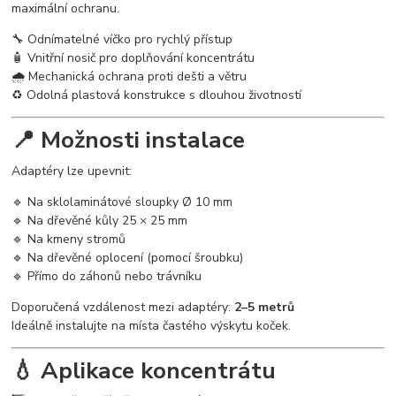
maximální ochranu.
🔧 Odnímatelné víčko pro rychlý přístup
🧴 Vnitřní nosič pro doplňování koncentrátu
🌧 Mechanická ochrana proti dešti a větru
♻ Odolná plastová konstrukce s dlouhou životností
📍 Možnosti instalace
Adaptéry lze upevnit:
🔹 Na sklolaminátové sloupky Ø 10 mm
🔹 Na dřevěné kůly 25 × 25 mm
🔹 Na kmeny stromů
🔹 Na dřevěné oplocení (pomocí šroubku)
🔹 Přímo do záhonů nebo trávníku
Doporučená vzdálenost mezi adaptéry:
2–5 metrů
Ideálně instalujte na místa častého výskytu koček.
💧 Aplikace koncentrátu