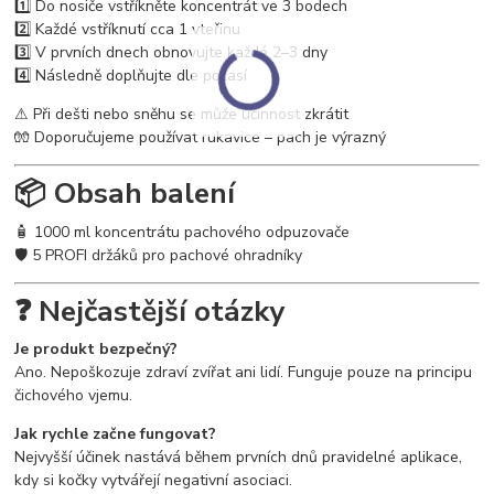
1️⃣ Do nosiče vstříkněte koncentrát ve 3 bodech
2️⃣ Každé vstříknutí cca 1 vteřinu
3️⃣ V prvních dnech obnovujte každé 2–3 dny
4️⃣ Následně doplňujte dle počasí
⚠ Při dešti nebo sněhu se může účinnost zkrátit
🧤 Doporučujeme používat rukavice – pach je výrazný
📦 Obsah balení
🧴 1000 ml koncentrátu pachového odpuzovače
🛡 5 PROFI držáků pro pachové ohradníky
❓ Nejčastější otázky
Je produkt bezpečný?
Ano. Nepoškozuje zdraví zvířat ani lidí. Funguje pouze na principu
čichového vjemu.
Jak rychle začne fungovat?
Nejvyšší účinek nastává během prvních dnů pravidelné aplikace,
kdy si kočky vytvářejí negativní asociaci.