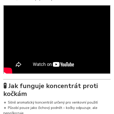
🧪 Jak funguje koncentrát proti
kočkám
🔹 Silně aromatický koncentrát určený pro venkovní použití
🔹 Působí pouze jako čichový podnět – kočky odpuzuje, ale
nepoškozuje