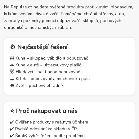
Na Repulse.cz najdete ověřené produkty proti kunám, hlodavcům,
krtkům, vosám i divoké zvěři. Pomáháme chránit střechy, auta,
zahrady i pozemky pomocí odpuzovačů, sklopců, pachových
ohradníků a mechanických zábran.
⚙️ Nejčastější řešení
🦝 Kuna – sklopec, vábidlo a odpuzovač
🚗 Kuna v autě – ultrazvukový plašič
🐭 Hlodavci – past nebo odpuzovač
🕳️ Krtek – odpuzovač a mechanická past
🐗 Zvěř – pachový ohradník
⭐ Proč nakupovat u nás
✔️ Ověřené produkty s reálným účinkem
✔️ Rychlé odeslání ze skladu v ČR
✔️ Široký výběr řešení podle problému