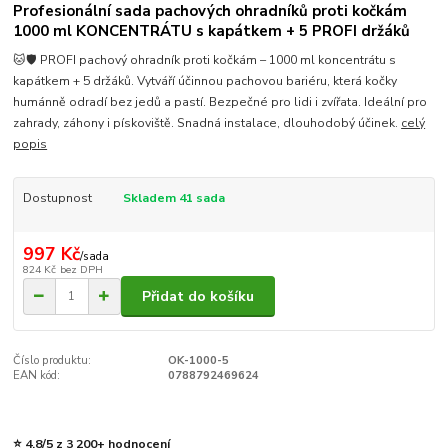
Profesionální sada pachových ohradníků proti kočkám
1000 ml KONCENTRÁTU s kapátkem + 5 PROFI držáků
🐱🛡️ PROFI pachový ohradník proti kočkám – 1000 ml koncentrátu s
kapátkem + 5 držáků. Vytváří účinnou pachovou bariéru, která kočky
humánně odradí bez jedů a pastí. Bezpečné pro lidi i zvířata. Ideální pro
zahrady, záhony i pískoviště. Snadná instalace, dlouhodobý účinek.
celý
popis
Dostupnost
Skladem 41 sada
997 Kč
/
sada
824 Kč
bez DPH
Přidat do košíku
Číslo produktu:
OK-1000-5
EAN kód:
0788792469624
⭐ 4,8/5 z 3 200+ hodnocení