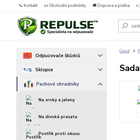
📞 Kontakt
📜 Obchodní podmínky
🚚 Doprava a platba

Úvod
P
Odpuzovače škůdců
Sada
Sklopce
Pachové ohradníky
Na srnky a jeleny
Na divoká prasata
Postřik proti okusu