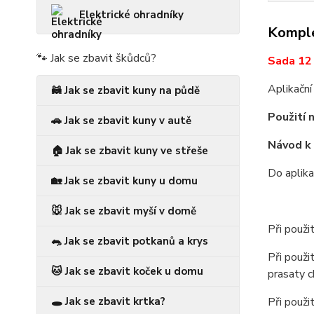
Elektrické ohradníky
Komple
🐾 Jak se zbavit škůdců?
Sada 12 
Aplikační
🦝 Jak se zbavit kuny na půdě
Použití 
🚗 Jak se zbavit kuny v autě
Návod k 
🏠 Jak se zbavit kuny ve střeše
Do aplik
🏡 Jak se zbavit kuny u domu
🐭 Jak se zbavit myší v domě
Při použi
🐀 Jak se zbavit potkanů a krys
Při použi
🐱 Jak se zbavit koček u domu
prasaty c
Při použi
🕳️ Jak se zbavit krtka?