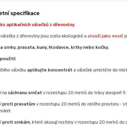
tní specifikace
ks aplikačních válečků z dřevovlny.
 válečky z dřevovlny jsou zcela ekologické a
slouží jako nosič
p
na srnky, prasata, kuny, hlodavce, krtky nebo kočky.
použití:
ačního válečku
aplikujte koncentrát
a váleček umístěte do míst
tí na
záchranu srnčat
v rozestupu 20 metrů do trávy alespoň 5 
tí
proti prasatům
v rozestupu 20 metrů do celého prostoru - st
hránit.
tí
proti srnkám
, které okusují rostliny v rozestupu 20 metrů do