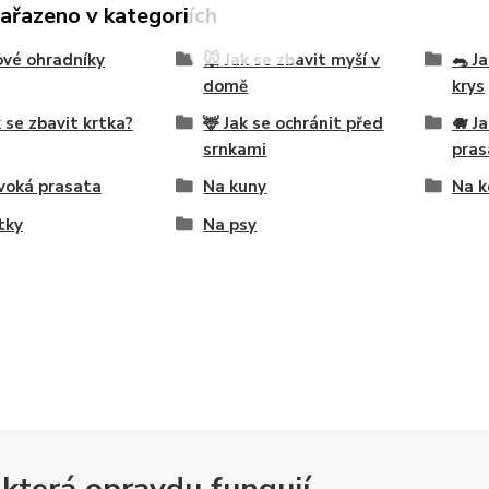
zařazeno v kategoriích
vé ohradníky
🐭 Jak se zbavit myší v
🐀 J
domě
krys
k se zbavit krtka?
🦌 Jak se ochránit před
🐗 J
srnkami
pras
voká prasata
Na kuny
Na k
tky
Na psy