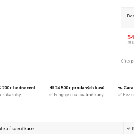
Dos
54
45 
Číslo p
 3 200+ hodnocení
🔊 24 500+ prodaných kusů
🪤 Gara
 zákazníky
✅ Funguje i na opatrné kuny
✅ Bez ri
etní specifikace