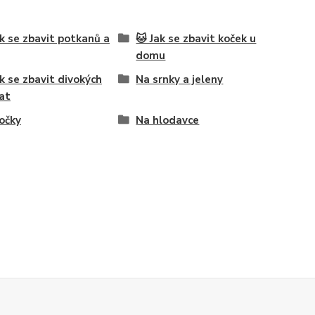
ak se zbavit potkanů a
🐱 Jak se zbavit koček u
domu
ak se zbavit divokých
Na srnky a jeleny
at
očky
Na hlodavce