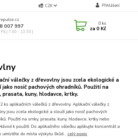
Přihlášení
CZK
repulse.cz
0
ks
28 007 997
za
0 Kč
Pá | 7:00 - 13:30 |
vlny
ační válečky z dřevovlny jsou zcela ekologické a
í jako nosič pachových ohradníků. Použití na
, prasata, kuny, hlodavce, krtky.
2 ks aplikačních válečků z dřevovlny. Aplikační válečky z
lny jsou zcela ekologické a slouží jako nosič pachových
ků. Použití na srnky, prasata, kuny, hlodavce, krtky nebo
Návod k použití: Do aplikačního válečku aplikujte koncentrát a
k umístěte do místa výskytu škůd...
celý popis