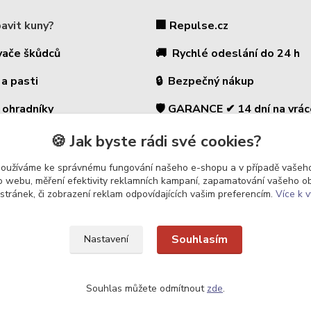
bavit kuny?
🏢 Repulse.cz
vače škůdců
🚚 Rychlé odeslání do 24 h
 a pasti
🔒 Bezpečný nákup
 ohradníky
🛡️ GARANCE ✔ 14 dní na vrác
⭐ 180 000+ zákazníků
é ohradníky
🍪 Jak byste rádi své cookies?
🇨🇿 Český prodejce
 a zahradu
používáme ke správnému fungování našeho e-shopu a v případě vašeho
k o webu, měření efektivity reklamních kampaní, zapamatování vašeho o
 stránek, či zobrazení reklam odpovídajících vašim preferencím.
Více k v
Souhlasím
Nastavení
Upravit sběr cookies.
Souhlas můžete odmítnout
zde
.
vé