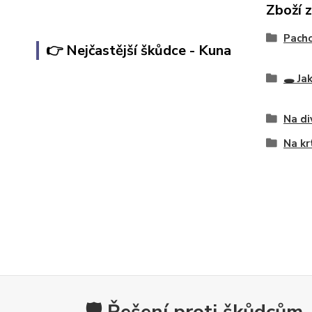
Zboží 
Pacho
👉 Nejčastější škůdce - Kuna
🕳️ Ja
Na di
Na kr