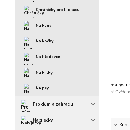
Chráničky proti okusu
Na kuny
Na kočky
Na hlodavce
Na krtky
⭐ 4,8/5 z
Na psy
✅ Ověřeno
Pro dům a zahradu
Nabíječky
Kompl