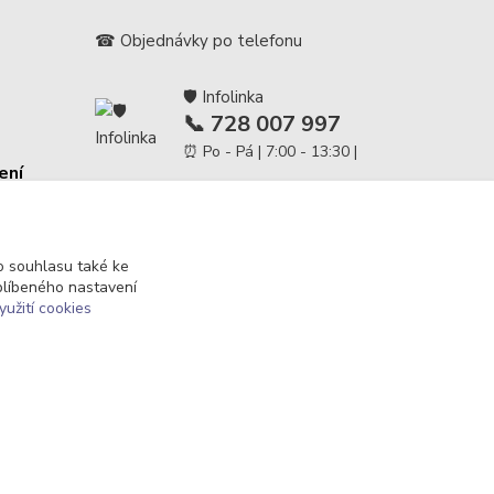
☎ Objednávky po telefonu
🛡️ Infolinka
📞 728 007 997
⏰ Po - Pá | 7:00 - 13:30 |
ení
info@repulse.cz
 souhlasu také ke
blíbeného nastavení
yužití cookies