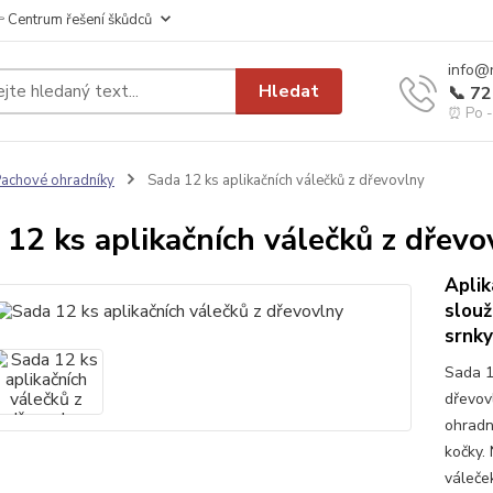
 Centrum řešení škůdců
info@
Hledat
📞 7
⏰ Po - 
achové ohradníky
Sada 12 ks aplikačních válečků z dřevovlny
 12 ks aplikačních válečků z dřevo
Aplik
slouž
srnky
Sada 1
dřevov
ohradní
kočky. 
váleče