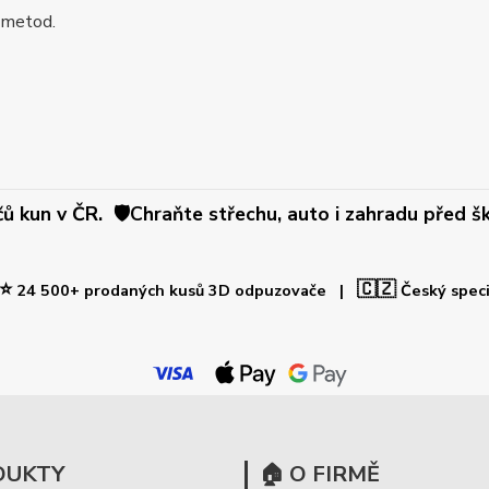
 metod.
 kun v ČR. 🛡️Chraňte střechu, auto i zahradu před šk
⭐
🇨🇿
24 500+ prodaných kusů 3D odpuzovače |
Český spec
DUKTY
🏠 O FIRMĚ