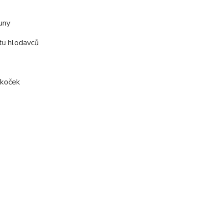
uny
tu hlodavců
 koček