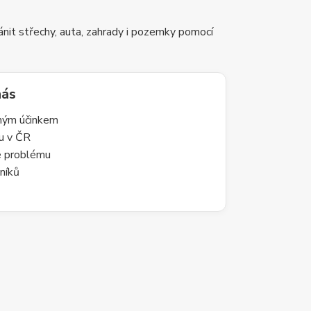
nit střechy, auta, zahrady i pozemky pomocí
nás
lným účinkem
du v ČR
le problému
níků