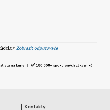
ůdci.
👉
Zobrazit odpuzovače
✅
ialista na kuny |
180 000+ spokojených zákazníků
Kontakty