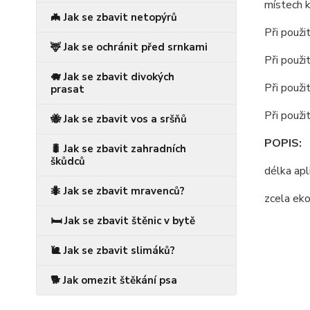
místech k
🦇 Jak se zbavit netopýrů
Při použi
🦌 Jak se ochránit před srnkami
Při použi
🐗 Jak se zbavit divokých
Při použi
prasat
Při použi
🐝 Jak se zbavit vos a sršňů
POPIS:
🐛 Jak se zbavit zahradních
škůdců
délka ap
🐜 Jak se zbavit mravenců?
zcela eko
🛏️ Jak se zbavit štěnic v bytě
🐌 Jak se zbavit slimáků?
🐕 Jak omezit štěkání psa