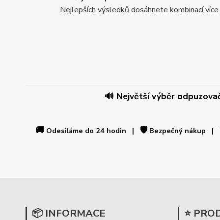
Nejlepších výsledků dosáhnete kombinací více
🔊 Největší výběr odpuzovačů
🚚
🛡️
Odesíláme do 24 hodin |
Bezpečný nákup |
📦 INFORMACE
⭐ PRO