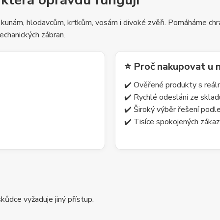
 která opravdu fungují
 kunám, hlodavcům, krtkům, vosám i divoké zvěři. Pomáháme chrá
echanických zábran.
⭐ Proč nakupovat u 
✔️ Ověřené produkty s reá
✔️ Rychlé odeslání ze skla
✔️ Široký výběr řešení pod
✔️ Tisíce spokojených zákaz
ůdce vyžaduje jiný přístup.