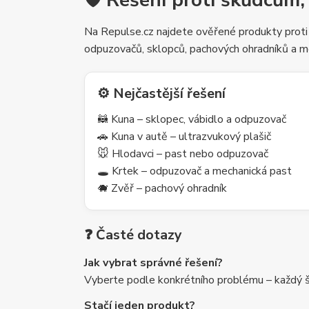
🛡️ Řešení proti škůdcům,
Na Repulse.cz najdete ověřené produkty proti
odpuzovačů, sklopců, pachových ohradníků a m
⚙️ Nejčastější řešení
🦝 Kuna – sklopec, vábidlo a odpuzovač
🚗 Kuna v autě – ultrazvukový plašič
🐭 Hlodavci – past nebo odpuzovač
🕳️ Krtek – odpuzovač a mechanická past
🐗 Zvěř – pachový ohradník
❓ Časté dotazy
Jak vybrat správné řešení?
Vyberte podle konkrétního problému – každý šk
Stačí jeden produkt?