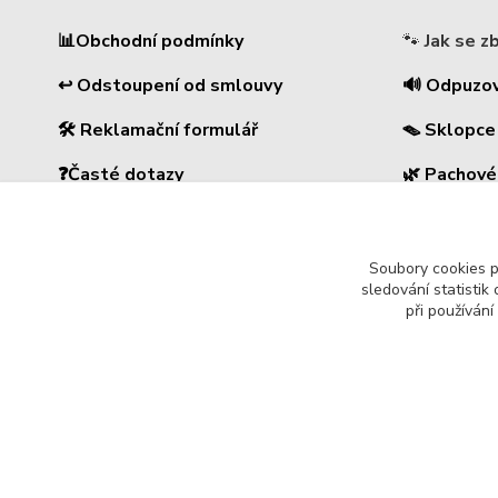
📊
Obchodní podmínky
🐾
Jak se z
↩ Odstoupení od smlouvy
🔊 Odpuzo
🛠 Reklamační formulář
🪤 Sklopce
❓Časté dotazy
🌿 Pachové
🔐Ochrana osobních údajů
⚡
Elektrick
🚚 PPL-domů / PPL-výdejní místo
🏠 Pro dům
Soubory cookies 
sledování statisti
při používání
REPULSE s.r.o. | www.repulse.cz | 2015-2026 © Hradec Králo