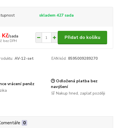
tupnost
skladem 427 sada
 Kč
/
sada
Přidat do košíku
Kč
bez DPH
roduktu:
AV-12-set
EAN kód:
8595009289270
🕒 Odložená platba bez
nce vrácení peněz
navýšení
zika
🛒 Nakup hned, zaplať později
Komentáře
0