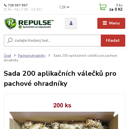
0
ks
📞 728 007 997
CZK
za
0 Kč
⏰ Po - Pá | 7:00 - 13:30 |
Menu
Hledat
Úvod
Pachové ohradníky
Sada 200 aplikačních válečků pro pachové
ohradníky
Sada 200 aplikačních válečků pro
pachové ohradníky