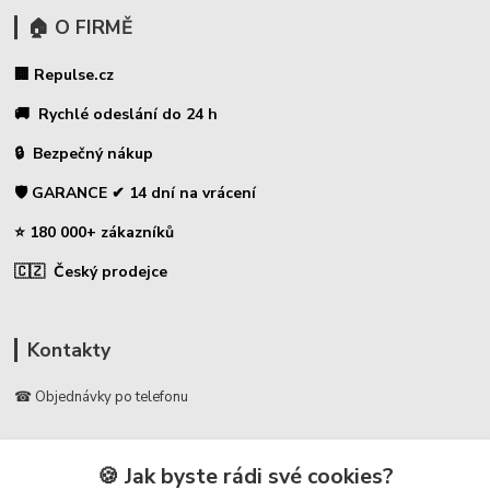
🏠 O FIRMĚ
🏢 Repulse.cz
🚚 Rychlé odeslání do 24 h
🔒 Bezpečný nákup
🛡️ GARANCE ✔ 14 dní na vrácení
⭐ 180 000+ zákazníků
🇨🇿 Český prodejce
Kontakty
☎ Objednávky po telefonu
🛡️ Infolinka
📞 728 007 997
🍪 Jak byste rádi své cookies?