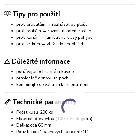
💡 Tipy pro použití
proti prasatům → rozházet po ploše
proti srnkám → rozmístit kolem rostlin
proti kunám → umístit na trasy pohybu
proti krtkům → vložit do chodbiček
⚠️ Důležité informace
používejte ochranné rukavice
pravidelně obnovujte pach
kombinujte s kvalitním koncentrátem
📏 Technické parametry
Počet kusů: 200 ks
Materiál: dřevovlna (100% ekologická)
Délka: cca 60 mm
Použití: nosič pachových koncentrátů