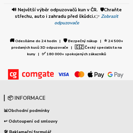
🔊 Největší výběr odpuzovačů kun v ČR. 🛡️Chraňte
střechu, auto i zahradu před škůdci.
👉
Zobrazit
odpuzovače
🚚
🛡️
⭐
Odesíláme do 24 hodin |
Bezpečný nákup |
24 500+
🇨🇿
prodaných kusů 3D odpuzovače |
Český specialista na
✅
kuny |
180 000+ spokojených zákazníků
📦 INFORMACE
📊
Obchodní podmínky
↩ Odstoupení od smlouvy
🛠 Reklamační formulář