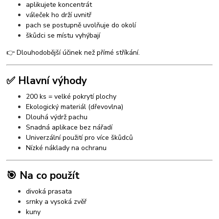
aplikujete koncentrát
váleček ho drží uvnitř
pach se postupně uvolňuje do okolí
škůdci se místu vyhýbají
👉 Dlouhodobější účinek než přímé stříkání.
✅ Hlavní výhody
200 ks = velké pokrytí plochy
Ekologický materiál (dřevovlna)
Dlouhá výdrž pachu
Snadná aplikace bez nářadí
Univerzální použití pro více škůdců
Nízké náklady na ochranu
🎯 Na co použít
divoká prasata
srnky a vysoká zvěř
kuny