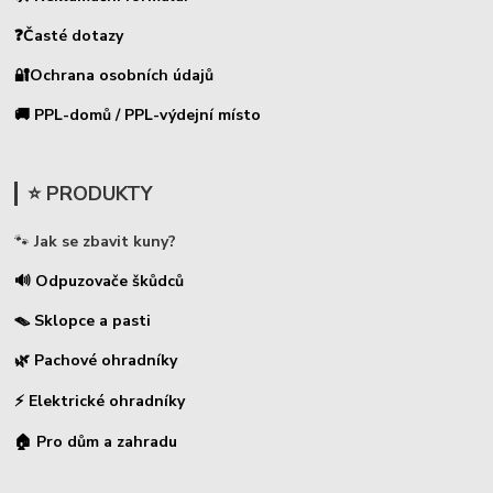
❓Časté dotazy
🔐Ochrana osobních údajů
🚚 PPL-domů / PPL-výdejní místo
⭐ PRODUKTY
🐾
Jak se zbavit kuny?
🔊 Odpuzovače škůdců
🪤 Sklopce a pasti
🌿 Pachové ohradníky
⚡
Elektrické ohradníky
🏠 Pro dům a zahradu