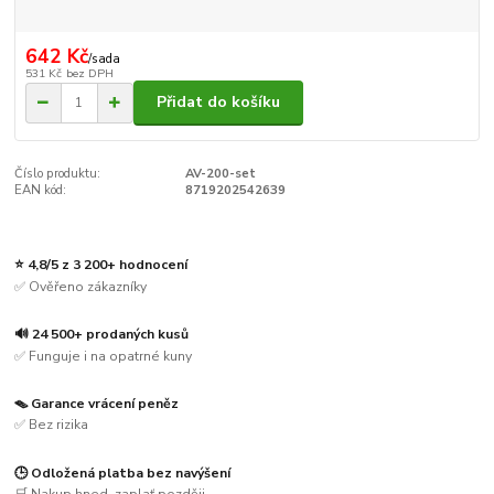
642 Kč
/
sada
531 Kč
bez DPH
Přidat do košíku
Číslo produktu:
AV-200-set
EAN kód:
8719202542639
⭐ 4,8/5 z 3 200+ hodnocení
✅ Ověřeno zákazníky
🔊 24 500+ prodaných kusů
✅ Funguje i na opatrné kuny
🪤 Garance vrácení peněz
✅ Bez rizika
🕒 Odložená platba bez navýšení