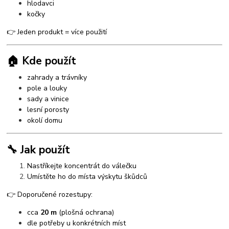
hlodavci
kočky
👉 Jeden produkt = více použití
🏠 Kde použít
zahrady a trávníky
pole a louky
sady a vinice
lesní porosty
okolí domu
🔧 Jak použít
Nastříkejte koncentrát do válečku
Umístěte ho do místa výskytu škůdců
👉 Doporučené rozestupy:
cca
20 m
(plošná ochrana)
dle potřeby u konkrétních míst