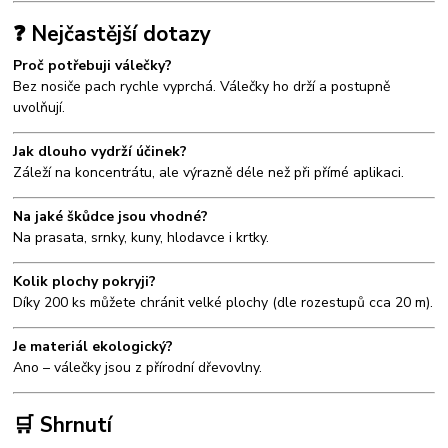
❓ Nejčastější dotazy
Proč potřebuji válečky?
Bez nosiče pach rychle vyprchá. Válečky ho drží a postupně
uvolňují.
Jak dlouho vydrží účinek?
Záleží na koncentrátu, ale výrazně déle než při přímé aplikaci.
Na jaké škůdce jsou vhodné?
Na prasata, srnky, kuny, hlodavce i krtky.
Kolik plochy pokryji?
Díky 200 ks můžete chránit velké plochy (dle rozestupů cca 20 m).
Je materiál ekologický?
Ano – válečky jsou z přírodní dřevovlny.
🛒 Shrnutí