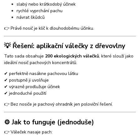
slabý nebo krátkodobý účinek
rychlé vyprchání pachu
návrat škůdců
👉 Právě nosič je klíč k dlouhodobému účinku.
💡 Řešení: aplikační válečky z dřevovlny
Tato sada obsahuje
200 ekologických válečků
, které slouží jako
ideální nosič pachových koncentrátů.
✔ perfektně nasákne pachovou látku
✔ postupně ji uvolňuje
✔ výrazně prodlužuje účinek
✔ jednoduché použití
👉 Bez nosiče je pachový ohradník jen poloviční řešení.
⚙️ Jak to funguje (jednoduše)
👉 Váleček nasaje pach: