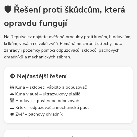
🛡️ Řešení proti škůdcům, která
opravdu fungují
Na Repulse.cz najdete ověřené produkty proti kunám, hlodavcům,
krtkům, vosám i divoké zvěři. Pomáháme chránit střechy, auta,
zahrady i pozemky pomocí odpuzovačů, sklopců, pachových
ohradníků a mechanických zábran.
⚙️ Nejčastější řešení
🦝 Kuna – sklopec, vábidlo a odpuzovač
🚗 Kuna v autě – ultrazvukový plašič
🐭 Hlodavci – past nebo odpuzovač
🕳️ Krtek – odpuzovač a mechanická past
🐗 Zvěř – pachový ohradník