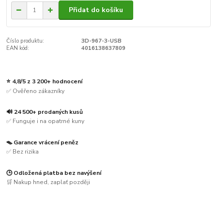
Přidat do košíku
Číslo produktu:
3D-967-3-USB
EAN kód:
4016138637809
⭐ 4,8/5 z 3 200+ hodnocení
✅ Ověřeno zákazníky
🔊 24 500+ prodaných kusů
✅ Funguje i na opatrné kuny
🪤 Garance vrácení peněz
✅ Bez rizika
🕒 Odložená platba bez navýšení
🛒 Nakup hned, zaplať později