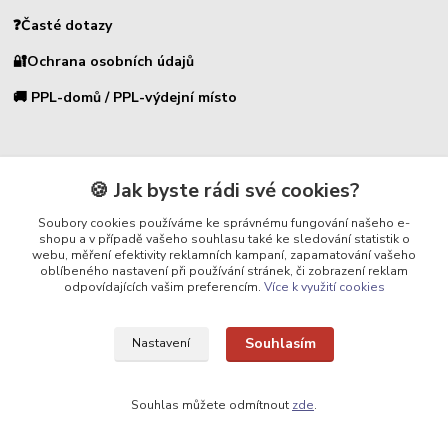
❓Časté dotazy
🔐Ochrana osobních údajů
🚚 PPL-domů / PPL-výdejní místo
⭐ PRODUKTY
🍪 Jak byste rádi své cookies?
🐾
Jak se zbavit kuny?
Soubory cookies používáme ke správnému fungování našeho e-
shopu a v případě vašeho souhlasu také ke sledování statistik o
🔊 Odpuzovače škůdců
webu, měření efektivity reklamních kampaní, zapamatování vašeho
oblíbeného nastavení při používání stránek, či zobrazení reklam
🪤 Sklopce a pasti
odpovídajících vašim preferencím.
Více k využití cookies
🌿 Pachové ohradníky
Souhlasím
Nastavení
⚡
Elektrické ohradníky
🏠 Pro dům a zahradu
Souhlas můžete odmítnout
zde
.