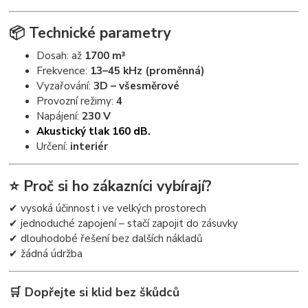
📦 Technické parametry
Dosah: až
1700 m³
Frekvence:
13–45 kHz (proměnná)
Vyzařování:
3D – všesměrové
Provozní režimy:
4
Napájení:
230 V
Akustický tlak 160 dB.
Určení:
interiér
⭐ Proč si ho zákazníci vybírají?
✔ vysoká účinnost i ve velkých prostorech
✔ jednoduché zapojení – stačí zapojit do zásuvky
✔ dlouhodobé řešení bez dalších nákladů
✔ žádná údržba
🛒 Dopřejte si klid bez škůdců