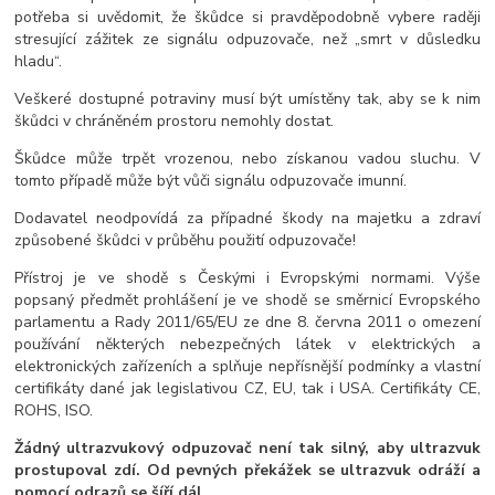
potřeba si uvědomit, že škůdce si pravděpodobně vybere raději
stresující zážitek ze signálu odpuzovače, než „smrt v důsledku
hladu“.
Veškeré dostupné potraviny musí být umístěny tak, aby se k nim
škůdci v chráněném prostoru nemohly dostat.
Škůdce může trpět vrozenou, nebo získanou vadou sluchu. V
tomto případě může být vůči signálu odpuzovače imunní.
Dodavatel neodpovídá za případné škody na majetku a zdraví
způsobené škůdci v průběhu použití odpuzovače!
Přístroj je ve shodě s Českými i Evropskými normami. Výše
popsaný předmět prohlášení je ve shodě se směrnicí Evropského
parlamentu a Rady 2011/65/EU ze dne 8. června 2011 o omezení
používání některých nebezpečných látek v elektrických a
elektronických zařízeních a splňuje nepřísnější podmínky a vlastní
certifikáty dané jak legislativou CZ, EU, tak i USA. Certifikáty CE,
ROHS, ISO.
Žádný ultrazvukový odpuzovač není tak silný, aby ultrazvuk
prostupoval zdí. Od pevných překážek se ultrazvuk odráží a
pomocí odrazů se šíří dál.