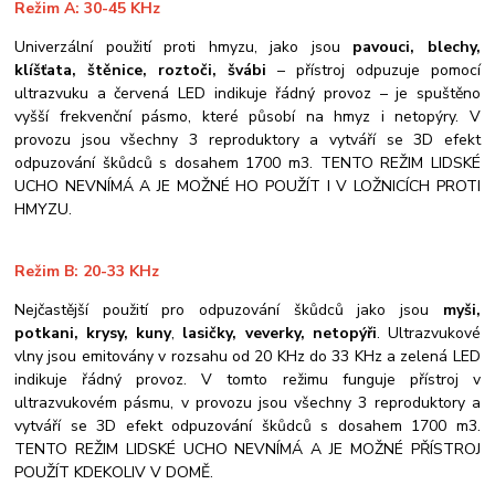
Režim A: 30-45 KHz
U
niverzální použití proti hmyzu, jako jsou
pavouci, blechy,
klíšťata, štěnice, roztoči, švábi
– přístroj odpuzuje pomocí
ultrazvuku a červená LED indikuje řádný provoz – je spuštěno
vyšší frekvenční pásmo, které působí na hmyz i netopýry. V
provozu jsou všechny 3 reproduktory a vytváří se 3D efekt
odpuzování škůdců s dosahem 1700 m3. TENTO REŽIM LIDSKÉ
UCHO NEVNÍMÁ A JE MOŽNÉ HO POUŽÍT I V LOŽNICÍCH PROTI
HMYZU.
Režim B: 20-33 KHz
Nejčastější použití pro odpuzování škůdců jako jsou
myši,
potkani, krysy, kuny
,
lasičky, veverky, netopýři
. Ultrazvukové
vlny jsou emitovány v rozsahu od 20 KHz do 33 KHz a zelená LED
indikuje řádný provoz. V tomto režimu funguje přístroj v
ultrazvukovém pásmu, v provozu jsou všechny 3 reproduktory a
vytváří se 3D efekt odpuzování škůdců s dosahem 1700 m3.
TENTO REŽIM LIDSKÉ UCHO NEVNÍMÁ A JE MOŽNÉ PŘÍSTROJ
POUŽÍT KDEKOLIV V DOMĚ.