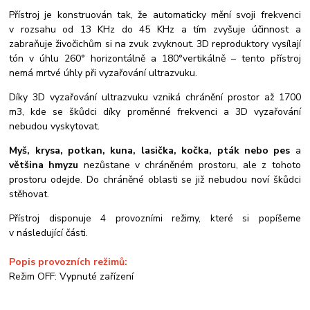
Přístroj je konstruován tak, že automaticky mění svoji frekvenci
v rozsahu od 13 KHz do 45 KHz a tím zvyšuje účinnost a
zabraňuje živočichům si na zvuk zvyknout. 3D reproduktory vysílají
tón v úhlu 260° horizontálně a 180°vertikálně – tento přístroj
nemá mrtvé úhly při vyzařování ultrazvuku.
Díky 3D vyzařování ultrazvuku vzniká chránění prostor až 1700
m3, kde se škůdci díky proměnné frekvenci a 3D vyzařování
nebudou vyskytovat.
Myš, krysa, potkan, kuna, lasička, kočka, pták nebo pes
a
většina hmyzu
nezůstane v chráněném prostoru, ale z tohoto
prostoru odejde. Do chráněné oblasti se již nebudou noví škůdci
stěhovat.
Přístroj disponuje 4 provozními režimy, které si popíšeme
v následující části.
Popis provozních režimů:
Režim OFF:
Vypnuté zařízení