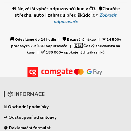
🔊 Největší výběr odpuzovačů kun v ČR. 🛡️Chraňte
střechu, auto i zahradu před škůdci.
👉
Zobrazit
odpuzovače
🚚
🛡️
⭐
Odesíláme do 24 hodin |
Bezpečný nákup |
24 500+
🇨🇿
prodaných kusů 3D odpuzovače |
Český specialista na
✅
kuny |
180 000+ spokojených zákazníků
📦 INFORMACE
📊
Obchodní podmínky
↩ Odstoupení od smlouvy
🛠 Reklamační formulář