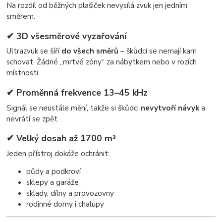
Na rozdíl od běžných plašiček nevysílá zvuk jen jedním
směrem.
✔ 3D všesměrové vyzařování
Ultrazvuk se šíří
do všech směrů
– škůdci se nemají kam
schovat. Žádné „mrtvé zóny“ za nábytkem nebo v rozích
místnosti.
✔ Proměnná frekvence 13–45 kHz
Signál se neustále mění, takže si škůdci
nevytvoří návyk
a
nevrátí se zpět.
✔ Velký dosah až 1700 m³
Jeden přístroj dokáže ochránit:
půdy a podkroví
sklepy a garáže
sklady, dílny a provozovny
rodinné domy i chalupy