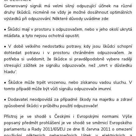
Generovaný signál má velmi silný odpuzující účinek na různé
druhy škůdců, nicméně ne vždy je možné dosáhnout optimálních
výsledků při odpuzování. Některé důvody uvádíme zde:
• Škůdci mají v prostoru s odpuzovačem, nebo v jeho okolí ukrytá
mláďata, a tyto nejsou ochotná opustit.
• V době velkého nedostatku potravy, kdy jsou škůdci schopní
dohledat potravu i v prostoru chráněném odpuzovačem. Je
potřeba si uvědomit, že škůdce si pravděpodobně vybere raději
stresující zážitek ze signálu odpuzovače, než „smrt v důsledku
hladu“.
• Škůdce může trpět vrozenou, nebo získanou vadou sluchu. V
tomto případě může být vůči signálu odpuzovače imunní.
• Dodavatel neodpovídá za případné škody na majetku a zdraví
způsobené škůdci v průběhu použití odpuzovače!
Přístroj je ve shodě s Českými i Evropskými normami. Výše
popsaný předmět prohlášení je ve shodě se směrnicí Evropského
parlamentu a Rady 2011/65/EU ze dne 8. června 2011 o omezení
používání některých nebezpečných látek v elektrických a