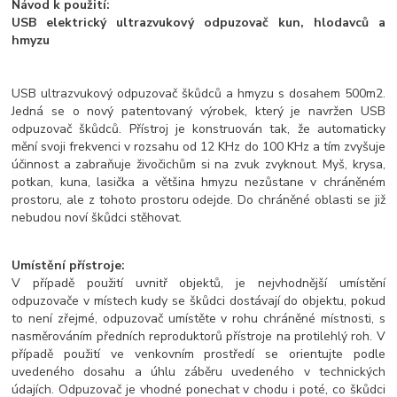
Návod k použití:
USB elektrický ultrazvukový odpuzovač kun, hlodavců a
hmyzu
USB ultrazvukový odpuzovač škůdců a hmyzu s dosahem 500m2.
Jedná se o nový patentovaný výrobek, který je navržen USB
odpuzovač škůdců. Přístroj je konstruován tak, že automaticky
mění svoji frekvenci v rozsahu od 12 KHz do 100 KHz a tím zvyšuje
účinnost a zabraňuje živočichům si na zvuk zvyknout. Myš, krysa,
potkan, kuna, lasička a většina hmyzu nezůstane v chráněném
prostoru, ale z tohoto prostoru odejde. Do chráněné oblasti se již
nebudou noví škůdci stěhovat.
Umístění přístroje:
V případě použití uvnitř objektů, je nejvhodnější umístění
odpuzovače v místech kudy se škůdci dostávají do objektu, pokud
to není zřejmé, odpuzovač umístěte v rohu chráněné místnosti, s
nasměrováním předních reproduktorů přístroje na protilehlý roh. V
případě použití ve venkovním prostředí se orientujte podle
uvedeného dosahu a úhlu záběru uvedeného v technických
údajích. Odpuzovač je vhodné ponechat v chodu i poté, co škůdci