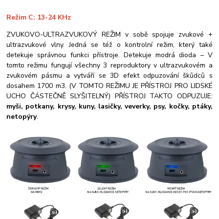
Režim C: 13-24 KHz
ZVUKOVO-ULTRAZVUKOVÝ REŽIM v sobě spojuje zvukové +
ultrazvukové vlny. Jedná se též o kontrolní režim, který také
detekuje správnou funkci přístroje. Detekuje modrá dioda – V
tomto režimu fungují všechny 3 reproduktory v ultrazvukovém a
zvukovém pásmu a vytváří se 3D efekt odpuzování škůdců s
dosahem 1700 m3. (V TOMTO REŽIMU JE PŘÍSTROJ PRO LIDSKÉ
UCHO ČÁSTEČNĚ SLYŠITELNÝ)
PŘÍSTROJ TAKTO ODPUZUJE:
myši, potkany, krysy, kuny, lasičky, veverky, psy, kočky, ptáky,
netopýry
.