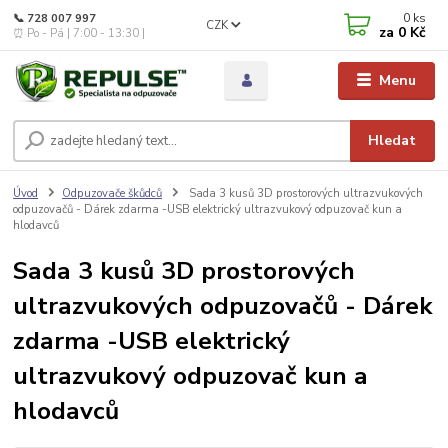
0
ks
📞 728 007 997
CZK
za
0 Kč
⏰ Po - Pá | 7:00 - 13:30 |
Menu
Hledat
Úvod
Odpuzovače škůdců
Sada 3 kusů 3D prostorových ultrazvukových
odpuzovačů - Dárek zdarma -USB elektrický ultrazvukový odpuzovač kun a
hlodavců
Sada 3 kusů 3D prostorových
ultrazvukových odpuzovačů - Dárek
zdarma -USB elektrický
ultrazvukový odpuzovač kun a
hlodavců