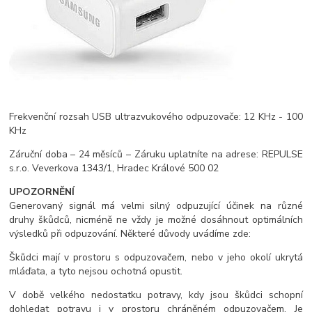
Frekvenční rozsah USB ultrazvukového odpuzovače: 12 KHz - 100
KHz
Záruční doba – 24 měsíců – Záruku uplatníte na adrese: REPULSE
s.r.o. Veverkova 1343/1, Hradec Králové 500 02
UPOZORNĚNÍ
Generovaný signál má velmi silný odpuzující účinek na různé
druhy škůdců, nicméně ne vždy je možné dosáhnout optimálních
výsledků při odpuzování. Některé důvody uvádíme zde:
Škůdci mají v prostoru s odpuzovačem, nebo v jeho okolí ukrytá
mláďata, a tyto nejsou ochotná opustit.
V době velkého nedostatku potravy, kdy jsou škůdci schopní
dohledat potravu i v prostoru chráněném odpuzovačem. Je