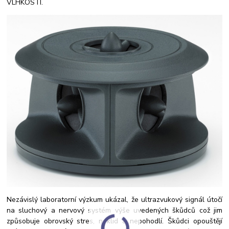
VLHKOSTI.
Nezávislý laboratorní výzkum ukázal, že ultrazvukový signál útočí
na sluchový a nervový systém výše uvedených škůdců což jim
způsobuje obrovský stres, neklid a nepohodlí. Škůdci opouštějí