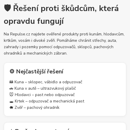
🛡️ Řešení proti škůdcům, která
opravdu fungují
Na Repulse.cz najdete ověřené produkty proti kunám, hlodavcům,
krtkům, vosám i divoké zvěři. Pomáháme chránit střechy, auta,
zahrady i pozemky pomocí odpuzovačů, sklopců, pachových
ohradníků a mechanických zábran.
⚙️ Nejčastější řešení
🦝 Kuna – sklopec, vábidlo a odpuzovač
🚗 Kuna v autě – ultrazvukový plašič
🐭 Hlodavci – past nebo odpuzovač
🕳️ Krtek – odpuzovač a mechanická past
🐗 Zvěř – pachový ohradník