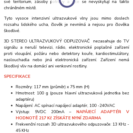
své teritorium, zásoby potravy a více se nevyskytují na takto
chráněném místě.
Tyto vysoce intenzivní ultrazvukové vlny jsou mimo doslech
rozsahu lidského ucha, člověk je nevnímá a nejsou pro člověka
škodlivé.
3D STEREO ULTRAZVUKOVÝ ODPUZOVAČ nezasahuje do TV
signálu a neruší televizi, rádio, elektronické poplašné zařízení
proti vloupání, požáru nebo detektory kouře, kardiostimulátory,
naslouchadla nebo jiná elektronická zařízení. Zařízení nemá
škodlivý vliv na domácí ani venkovní rostliny.
SPECIFIKACE
Rozměry: 117 mm (průměr) x 75 mm (H)
Hmotnost: 100 g (pouze hlavní ultrazvuková jednotka bez
adaptéru)
Napájení: AC spínací napájecí adaptér, 100 -240VAC
Výstup: 9VDC 200mA –
NAPÁJECÍ ADAPTÉR V
HODNOTĚ 217 Kč ZÍSKÁTE NYNÍ ZDARMA
Frekvenční rozsah 3D ultrazvukového odpuzovače: 13 KHz -
45 KHz