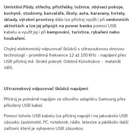
Umístění:
Půdy, střechy, přístřešky, l
ožnice, obývací pokoje,
kuchyně, studovny, kanceláře, školy, auta, karavany, hotely,
sklady, výrobní prostory
dále lze přístroj využít i při
venkovních
aktivitách a lze jej připojit na power banku
pomocí USB
kabelu a využít jej i při
kempování, turistice, rybaření nebo
houbaření.
Chytrý elektronický odpuzovač škůdců s ultrazvukovou vlnovou
technologií - proměnná frekvence 12 až 100 KHz - napájení přes
USB přístroj má široké pokrytí.
Odolná Konstrukce
- materiál
ABS.
Ultrazvukový odpuzovač škůdců napájení
:
Přístroj je primárně napájen ze síťového adaptéru Samsung přes
přiložený USB kabel.
Pomocí tohoto USB kabelu lze přístroj napojit i na jakoukoliv USB
zásuvku (automobil, PC, notebook, rádio, televize a jakékoliv další
zařízení, které je vybaveno USB zásuvkou.