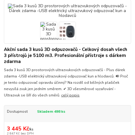
Akční sada 3 kusů 3D odpuzovačů - Celkový dosah všech
3 přístrojů je 5100 m3. Profesionální přístroje s dárkem
zdarma
Sada 3 kusů 3D prostorových ultrazvukových odpuzovačů - Plus dárek
zdarma -USB elektrický ultrazvukový odpuzovač kun a hlodavců. 🔊 Proč
je tento odpuzovač opravdu účinný? Na rozdíl od běžných plašiček
nevysílá zvuk jen jedním směrem. ✔ 3D všesměrové vyzařování -
Ultrazvuk se šíří do všech směrů.
celý popis
Dostupnost
Skladem 498 ks
3 445 Kč
/
ks
2 847 Kč
bez DPH