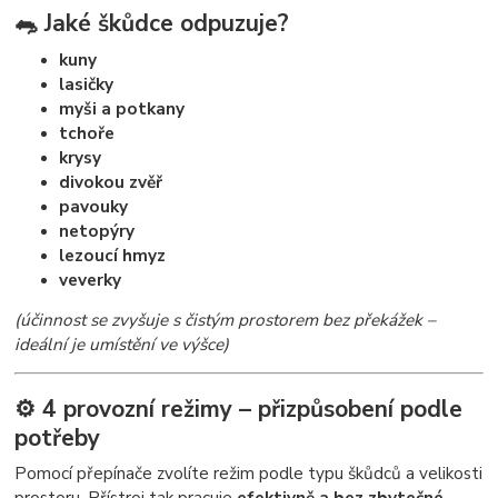
🐀 Jaké škůdce odpuzuje?
kuny
lasičky
myši a potkany
tchoře
krysy
divokou zvěř
pavouky
netopýry
lezoucí hmyz
veverky
(účinnost se zvyšuje s čistým prostorem bez překážek –
ideální je umístění ve výšce)
⚙️ 4 provozní režimy – přizpůsobení podle
potřeby
Pomocí přepínače zvolíte režim podle typu škůdců a velikosti
prostoru. Přístroj tak pracuje
efektivně a bez zbytečné