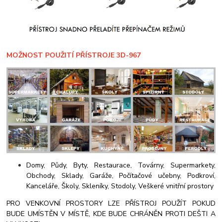
MOŽNOST POUŽITÍ PŘÍSTROJE 3D-967
Domy,
Půdy,
Byty,
Restaurace,
Továrny,
Supermarkety,
Obchody,
Sklady,
Garáže,
Počítačové učebny,
Podkroví,
Kanceláře,
Školy,
Skleníky,
Stodoly,
Veškeré vnitřní prostory
PRO VENKOVNÍ PROSTORY LZE PŘÍSTROJ POUŽÍT POKUD
BUDE UMÍSTĚN V MÍSTĚ, KDE BUDE CHRÁNĚN PROTI DEŠTI A