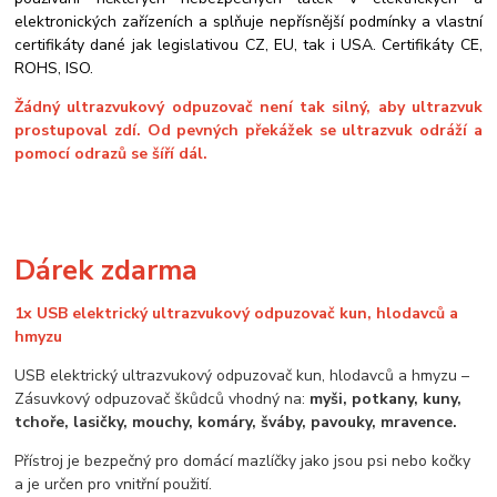
elektronických zařízeních a splňuje nepřísnější podmínky a vlastní
certifikáty dané jak legislativou CZ, EU, tak i USA. Certifikáty CE,
ROHS, ISO.
Žádný ultrazvukový odpuzovač není tak silný, aby ultrazvuk
prostupoval zdí. Od pevných překážek se ultrazvuk odráží a
pomocí odrazů se šíří dál.
Dárek zdarma
1x USB elektrický ultrazvukový odpuzovač kun, hlodavců a
hmyzu
USB elektrický ultrazvukový odpuzovač kun, hlodavců a hmyzu –
Zásuvkový odpuzovač škůdců vhodný na:
myši, potkany, kuny,
tchoře, lasičky, mouchy, komáry, šváby, pavouky, mravence.
Přístroj je bezpečný pro domácí mazlíčky jako jsou psi nebo kočky
a je určen pro vnitřní použití.