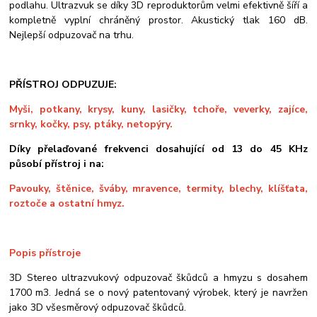
podlahu. Ultrazvuk se díky 3D reproduktorům velmi efektivně šíří a
kompletně vyplní chráněný prostor. Akustický tlak 160 dB.
Nejlepší odpuzovač na trhu.
PŘÍSTROJ ODPUZUJE:
Myši, potkany, krysy, kuny, lasičky, tchoře, veverky, zajíce,
srnky, kočky, psy, ptáky, netopýry.
Díky přelaďované frekvenci dosahující od 13 do 45 KHz
působí přístroj i na:
Pavouky, štěnice, šváby, mravence, termity, blechy, klíšťata,
roztoče a ostatní hmyz.
Popis přístroje
3D Stereo ultrazvukový odpuzovač škůdců a hmyzu s dosahem
1700 m3. Jedná se o nový patentovaný výrobek, který je navržen
jako 3D všesměrový odpuzovač škůdců.