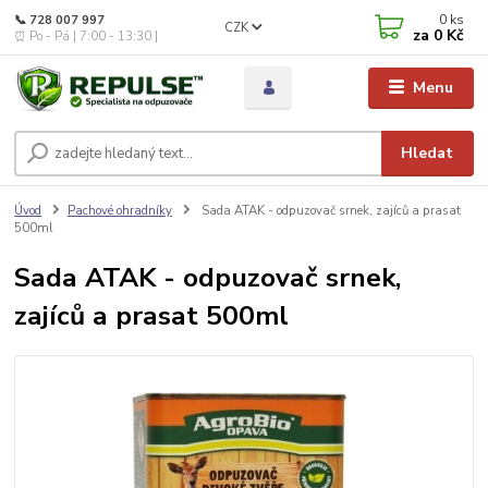
0
ks
📞 728 007 997
CZK
za
0 Kč
⏰ Po - Pá | 7:00 - 13:30 |
Menu
Hledat
Úvod
Pachové ohradníky
Sada ATAK - odpuzovač srnek, zajíců a prasat
500ml
Sada ATAK - odpuzovač srnek,
zajíců a prasat 500ml