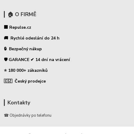
🏠 O FIRMĚ
🏢 Repulse.cz
🚚 Rychlé odeslání do 24 h
🔒 Bezpečný nákup
🛡️ GARANCE ✔ 14 dní na vrácení
⭐ 180 000+ zákazníků
🇨🇿 Český prodejce
Kontakty
☎ Objednávky po telefonu
🛡️ Infolinka