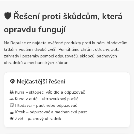
🛡️ Řešení proti škůdcům, která
opravdu fungují
Na Repulse.cz najdete ověřené produkty proti kunám, hlodavcům,
krtkům, vosám i divoké zvěři. Pomáháme chránit střechy, auta,
zahrady i pozemky pomocí odpuzovačů, sklopců, pachových
ohradníků a mechanických zábran.
⚙️ Nejčastější řešení
🦝 Kuna – sklopec, vábidlo a odpuzovač
🚗 Kuna v autě – ultrazvukový plašič
🐭 Hlodavci – past nebo odpuzovač
🕳️ Krtek – odpuzovač a mechanická past
🐗 Zvěř – pachový ohradník