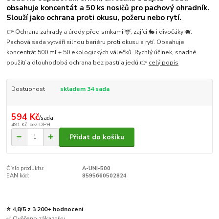
obsahuje koncentát a 50 ks nosičů pro pachový ohradník.
Slouží jako ochrana proti okusu, požeru nebo rytí.
👉 Ochrana zahrady a úrody před srnkami 🦌, zajíci 🐇 i divočáky 🐗.
Pachová sada vytváří silnou bariéru proti okusu a rytí. Obsahuje
koncentrát 500 ml + 50 ekologických válečků. Rychlý účinek, snadné
použití a dlouhodobá ochrana bez pastí a jedů.👉
celý popis
Dostupnost
skladem 34 sada
594 Kč
/
sada
491 Kč
bez DPH
Přidat do košíku
Číslo produktu:
A-UNI-500
EAN kód:
8595660502824
⭐ 4,8/5 z 3 200+ hodnocení
✅ Ověřeno zákazníky