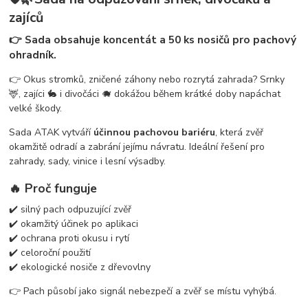
zajíců
👉 Sada obsahuje koncentát a 50 ks nosičů pro pachový
ohradník.
👉 Okus stromků, zničené záhony nebo rozrytá zahrada? Srnky
🦌, zajíci 🐇 i divočáci 🐗 dokážou během krátké doby napáchat
velké škody.
Sada ATAK vytváří
účinnou pachovou bariéru
, která zvěř
okamžitě odradí a zabrání jejímu návratu. Ideální řešení pro
zahrady, sady, vinice i lesní výsadby.
🔥 Proč funguje
✔️ silný pach odpuzující zvěř
✔️ okamžitý účinek po aplikaci
✔️ ochrana proti okusu i rytí
✔️ celoroční použití
✔️ ekologické nosiče z dřevovlny
👉 Pach působí jako signál nebezpečí a zvěř se místu vyhýbá.