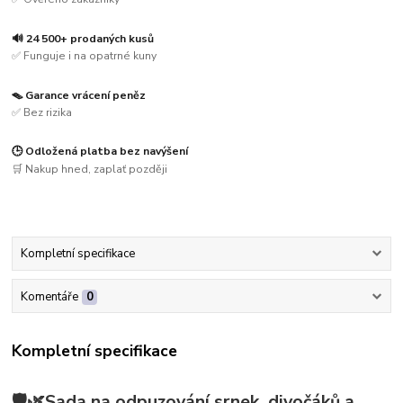
🔊 24 500+ prodaných kusů
✅ Funguje i na opatrné kuny
🪤 Garance vrácení peněz
✅ Bez rizika
🕒 Odložená platba bez navýšení
🛒 Nakup hned, zaplať později
Kompletní specifikace
Komentáře
0
Kompletní specifikace
🛡️🌿Sada na odpuzování srnek, divočáků a