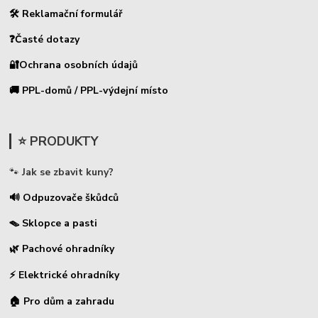
🛠 Reklamační formulář
❓Časté dotazy
🔐Ochrana osobních údajů
🚚 PPL-domů / PPL-výdejní místo
⭐ PRODUKTY
🐾
Jak se zbavit kuny?
🔊 Odpuzovače škůdců
🪤 Sklopce a pasti
🌿 Pachové ohradníky
⚡
Elektrické ohradníky
🏠 Pro dům a zahradu