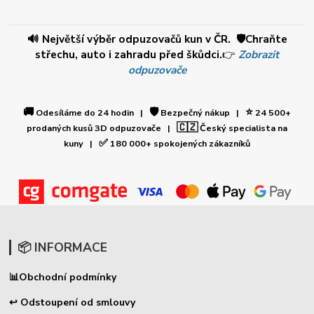
🔊 Největší výběr odpuzovačů kun v ČR. 🛡️Chraňte
střechu, auto i zahradu před škůdci.
👉
Zobrazit
odpuzovače
🚚
🛡️
⭐
Odesíláme do 24 hodin |
Bezpečný nákup |
24 500+
🇨🇿
prodaných kusů 3D odpuzovače |
Český specialista na
✅
kuny |
180 000+ spokojených zákazníků
📦 INFORMACE
📊
Obchodní podmínky
↩ Odstoupení od smlouvy