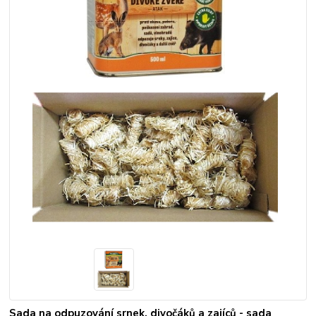
Sada na odpuzování srnek, divočáků a zajíců - sada