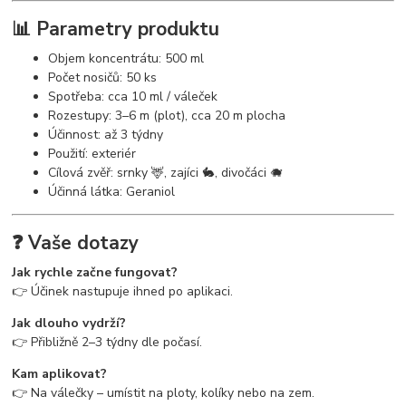
📊 Parametry produktu
Objem koncentrátu: 500 ml
Počet nosičů: 50 ks
Spotřeba: cca 10 ml / váleček
Rozestupy: 3–6 m (plot), cca 20 m plocha
Účinnost: až 3 týdny
Použití: exteriér
Cílová zvěř: srnky 🦌, zajíci 🐇, divočáci 🐗
Účinná látka: Geraniol
❓ Vaše dotazy
Jak rychle začne fungovat?
👉 Účinek nastupuje ihned po aplikaci.
Jak dlouho vydrží?
👉 Přibližně 2–3 týdny dle počasí.
Kam aplikovat?
👉 Na válečky – umístit na ploty, kolíky nebo na zem.