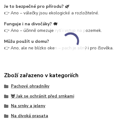
Je to bezpečné pro přírodu? 🌿
👉 Ano – válečky jsou ekologické a rozložitelné.
Funguje i na divočáky? 🐗
👉 Ano – účinně omezuje rytí i vstup na pozemek.
Můžu použít u domu?
👉 Ano, ale ne blízko oken – pach je silný i pro člověka.
Zboží zařazeno v kategoriích
Pachové ohradníky
🦌 Jak se ochránit před srnkami
Na srnky a jeleny
Na divoká prasata