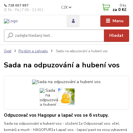
0
ks
📞 728 007 997
CZK
za
0 Kč
⏰ Po - Pá | 7:00 - 13:30 |
Menu
Hledat
Úvod
Pro dům a zahradu
Sada na odpuzování a hubení vos
Sada na odpuzování a hubení vos
Odpuzovač vos Hagopur a lapač vos se 6 vstupy.
Sada na odpuzování a hubení vos - složení:1x Odpuzovač vos, včel,
komárů a much - HAGOPUR1x Lapač vos - lapací past na vosy vybavená