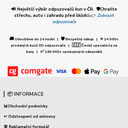
🔊 Největší výběr odpuzovačů kun v ČR. 🛡️Chraňte
střechu, auto i zahradu před škůdci.
👉
Zobrazit
odpuzovače
🚚
🛡️
⭐
Odesíláme do 24 hodin |
Bezpečný nákup |
24 500+
🇨🇿
prodaných kusů 3D odpuzovače |
Český specialista na
✅
kuny |
180 000+ spokojených zákazníků
📦 INFORMACE
📊
Obchodní podmínky
↩ Odstoupení od smlouvy
🛠 Reklamační formulář