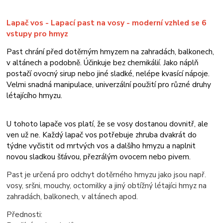
Lapač vos - Lapací past na vosy - moderní vzhled se 6
vstupy pro hmyz
Past chrání před dotěrným hmyzem na zahradách, balkonech,
v altánech a podobně. Účinkuje bez chemikálií. Jako náplň
postačí ovocný sirup nebo jiné sladké, nelépe kvasící nápoje.
Velmi snadná manipulace, univerzální použití pro různé druhy
létajícího hmyzu.
U tohoto lapače vos platí, že se vosy dostanou dovnitř, ale
ven už ne. Každý lapač vos potřebuje zhruba dvakrát do
týdne vyčistit od mrtvých vos a dalšího hmyzu a naplnit
novou sladkou šťávou, přezrálým ovocem nebo pivem.
Past je určená pro odchyt dotěrného hmyzu jako jsou např.
vosy, sršni, mouchy, octomilky a jiný obtížný létajíci hmyz na
zahradách, balkonech, v altánech apod.
Přednosti: