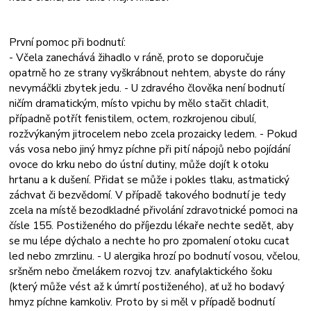
První pomoc při bodnutí:
- Včela zanechává žihadlo v ráně, proto se doporučuje
opatrně ho ze strany vyškrábnout nehtem, abyste do rány
nevymáčkli zbytek jedu. - U zdravého člověka není bodnutí
ničím dramatickým, místo vpichu by mělo stačit chladit,
případně potřít fenistilem, octem, rozkrojenou cibulí,
rozžvýkaným jitrocelem nebo zcela prozaicky ledem. - Pokud
vás vosa nebo jiný hmyz píchne při pití nápojů nebo pojídání
ovoce do krku nebo do ústní dutiny, může dojít k otoku
hrtanu a k dušení. Přidat se může i pokles tlaku, astmatický
záchvat či bezvědomí. V případě takového bodnutí je tedy
zcela na místě bezodkladné přivolání zdravotnické pomoci na
čísle 155. Postiženého do příjezdu lékaře nechte sedět, aby
se mu lépe dýchalo a nechte ho pro zpomalení otoku cucat
led nebo zmrzlinu. - U alergika hrozí po bodnutí vosou, včelou,
sršněm nebo čmelákem rozvoj tzv. anafylaktického šoku
(který může vést až k úmrtí postiženého), ať už ho bodavý
hmyz píchne kamkoliv. Proto by si měl v případě bodnutí