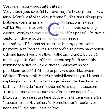
Vosy i sršni jsou v podstatě užiteční
Vosy a sršni jsou užiteční tvorové, na jaře likvidují housenky a
larvy škůdců. V létě se však přemnoží. Přes zimu přežije jen
královna, která si na jaře vytvoří malé hnízdo a naklade
vajíčka. Populace se zvětšuje, o vajíčka a hnízdo se starají
dělnice, kterých se rodí tisíce. Vše záleží na počasí. Čím dřív je
teplo, tím dřív je potřeba nebezpečná hnízda
odstraňovat.Při ničení hnízda hrozí, že hmyz proti sobě
poštvete a zaútočí na vás. Nezapomínejte proto na vhodnou
ochranu hubení vos v krátkých kalhotách a tričku by se vám
mohlo vymstít. Odborníci se k hnízdu nepřiblíží bez kukly,
kombinézy a rukavic.Pokud chcete likvidovat hnízdo
postřikem, poohlédněte po přípravku s podchlazovacím
účinkem. Ten okamžitě snižuje pohyblivost hmyzu. Hubení si
naplánujte na pozdní večer, kdy je téměř všechen hmyz v
klidu uvnitř hnízda.Ničení hnízda můžete doplnit lapačem.
Tato past naláká hmyz na svou vůni a už ho nepustí. V
blízkosti hnízda se jistě stane oblíbeným terčem vos a sršní.
"Lapače nejsou zbytečná věc. Pomohou snížit počet vos
nebo sršňů, ale také i najít hnízdo.