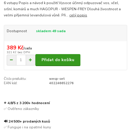
6 vstupy Popis a návod k použití:Vysoce účinný odpuzovač vos, včel,
sršní, komárů a much HAGOPUR - WESPEN-FREY Dlouhá živostnost a
velmi příjemná levandulová vůně. Při...
celý popis
Dostupnost
skladem 49 sada
389 Kč
/
sada
321 Kč
bez DPH
Přidat do košíku
Číslo produktu:
wesp-set
EAN kód:
402246652276
⭐ 4,8/5 z 3 200+ hodnocení
✅ Ověřeno zákazníky
🔊 24 500+ prodaných kusů
✅ Funguje i na opatrné kuny