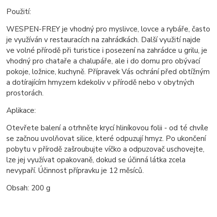
Použití:
WESPEN-FREY je vhodný pro myslivce, lovce a rybáře, často
je využíván v restauracích na zahrádkách. Další využití najde
ve volné přírodě při turistice i posezení na zahrádce u grilu, je
vhodný pro chataře a chalupáře, ale i do domu pro obývací
pokoje, ložnice, kuchyně. Přípravek Vás ochrání před obtížným
a dotírajícím hmyzem kdekoliv v přírodě nebo v obytných
prostorách.
Aplikace:
Otevřete balení a otrhněte krycí hliníkovou folii - od té chvíle
se začnou uvolňovat silice, které odpuzují hmyz. Po ukončení
pobytu v přírodě zašroubujte víčko a odpuzovač uschovejte,
lze jej využívat opakovaně, dokud se účinná látka zcela
nevypaří. Účinnost přípravku je 12 měsíců.
Obsah: 200 g