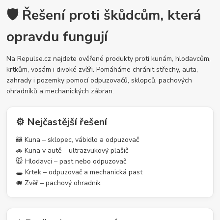
🛡️ Řešení proti škůdcům, která
opravdu fungují
Na Repulse.cz najdete ověřené produkty proti kunám, hlodavcům,
krtkům, vosám i divoké zvěři. Pomáháme chránit střechy, auta,
zahrady i pozemky pomocí odpuzovačů, sklopců, pachových
ohradníků a mechanických zábran.
⚙️ Nejčastější řešení
🦝 Kuna – sklopec, vábidlo a odpuzovač
🚗 Kuna v autě – ultrazvukový plašič
🐭 Hlodavci – past nebo odpuzovač
🕳️ Krtek – odpuzovač a mechanická past
🐗 Zvěř – pachový ohradník