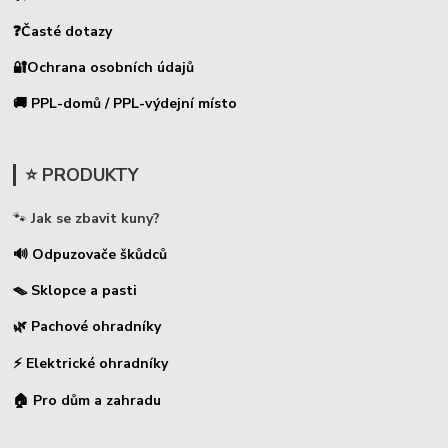
❓Časté dotazy
🔐Ochrana osobních údajů
🚚 PPL-domů / PPL-výdejní místo
⭐ PRODUKTY
🐾
Jak se zbavit kuny?
🔊 Odpuzovače škůdců
🪤 Sklopce a pasti
🌿 Pachové ohradníky
⚡
Elektrické ohradníky
🏠 Pro dům a zahradu