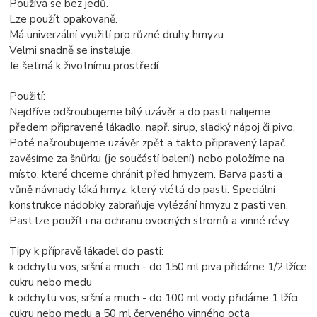
Používá se bez jedů.
Lze použít opakovaně.
Má univerzální využití pro různé druhy hmyzu.
Velmi snadně se instaluje.
Je šetrná k životnímu prostředí.
Použití:
Nejdříve odšroubujeme bílý uzávěr a do pasti nalijeme
předem připravené lákadlo, např. sirup, sladký nápoj či pivo.
Poté našroubujeme uzávěr zpět a takto připravený lapač
zavěsíme za šnůrku (je součástí balení) nebo položíme na
místo, které chceme chránit před hmyzem. Barva pasti a
vůně návnady láká hmyz, který vlétá do pasti. Speciální
konstrukce nádobky zabraňuje vylézání hmyzu z pasti ven.
Past lze použít i na ochranu ovocných stromů a vinné révy.
Tipy k přípravě lákadel do pasti:
k odchytu vos, sršní a much - do 150 ml piva přidáme 1/2 lžíce
cukru nebo medu
k odchytu vos, sršní a much - do 100 ml vody přidáme 1 lžíci
cukru nebo medu a 50 ml červeného vinného octa