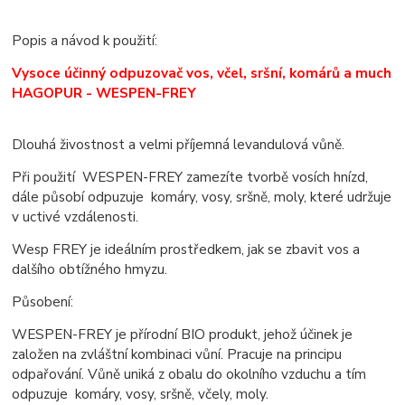
Popis a návod k použití:
Vysoce účinný odpuzovač vos, včel, sršní, komárů a much
HAGOPUR - WESPEN-FREY
Dlouhá živostnost a velmi příjemná levandulová vůně.
Při použití WESPEN-FREY zamezíte tvorbě vosích hnízd,
dále působí odpuzuje komáry, vosy, sršně, moly, které udržuje
v uctivé vzdálenosti.
Wesp FREY je ideálním prostředkem, jak se zbavit vos a
dalšího obtížného hmyzu.
Působení:
WESPEN-FREY je přírodní BIO produkt, jehož účinek je
založen na zvláštní kombinaci vůní. Pracuje na principu
odpařování. Vůně uniká z obalu do okolního vzduchu a tím
odpuzuje komáry, vosy, sršně, včely, moly.