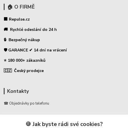
🏠 O FIRMĚ
🏢 Repulse.cz
🚚 Rychlé odeslání do 24 h
🔒 Bezpečný nákup
🛡️ GARANCE ✔ 14 dní na vrácení
⭐ 180 000+ zákazníků
🇨🇿 Český prodejce
Kontakty
☎ Objednávky po telefonu
🛡️ Infolinka
📞 728 007 997
🍪 Jak byste rádi své cookies?