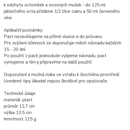
k odchytu octomilek a ovocných mušek - do 125 ml
jablečného octa přidáme 1/2 lžíce cukru a 50 ml červeného
vína
Aplikační poznámky:
Past nezavěšujeme na přímé slunce a do průvanu.
Pro zvýšení účinnosti se doporučuje měnit návnadu každých
15 - 20 dní.
Po použití z pasti jednoduše vylijeme návnadu, past
vymyjeme a tím ji připravíme na další použití.
Doporučení a možná rizika ve vztahu k životnímu prostředí:
Uvedené tipy lákadel nejsou škodlivé pro opylovače.
Technické údaje:
materiál: plast
průměr 12,7 cm
výška 13,5 cm
hmotnost 115 g