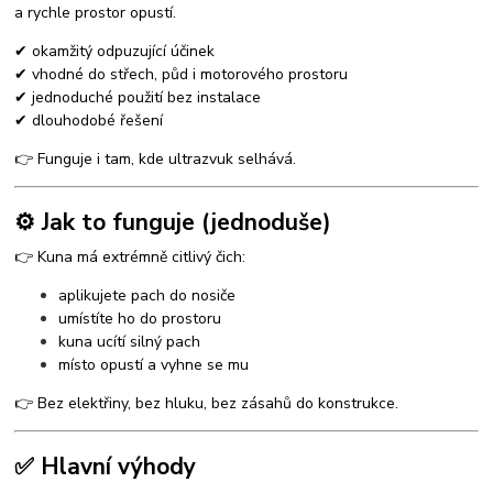
a rychle prostor opustí.
✔ okamžitý odpuzující účinek
✔ vhodné do střech, půd i motorového prostoru
✔ jednoduché použití bez instalace
✔ dlouhodobé řešení
👉 Funguje i tam, kde ultrazvuk selhává.
⚙️ Jak to funguje (jednoduše)
👉 Kuna má extrémně citlivý čich:
aplikujete pach do nosiče
umístíte ho do prostoru
kuna ucítí silný pach
místo opustí a vyhne se mu
👉 Bez elektřiny, bez hluku, bez zásahů do konstrukce.
✅ Hlavní výhody