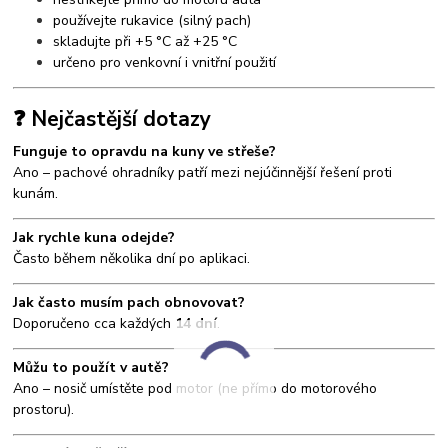
používejte rukavice (silný pach)
skladujte při +5 °C až +25 °C
určeno pro venkovní i vnitřní použití
❓ Nejčastější dotazy
Funguje to opravdu na kuny ve střeše?
Ano – pachové ohradníky patří mezi nejúčinnější řešení proti
kunám.
Jak rychle kuna odejde?
Často během několika dní po aplikaci.
Jak často musím pach obnovovat?
Doporučeno cca každých
14 dní
.
Můžu to použít v autě?
Ano – nosič umístěte pod motor (ne přímo do motorového
prostoru).