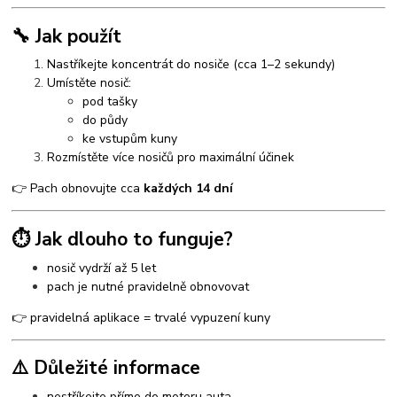
🔧 Jak použít
Nastříkejte koncentrát do nosiče (cca 1–2 sekundy)
Umístěte nosič:
pod tašky
do půdy
ke vstupům kuny
Rozmístěte více nosičů pro maximální účinek
👉 Pach obnovujte cca
každých 14 dní
⏱️ Jak dlouho to funguje?
nosič vydrží až 5 let
pach je nutné pravidelně obnovovat
👉 pravidelná aplikace = trvalé vypuzení kuny
⚠️ Důležité informace
nestříkejte přímo do motoru auta