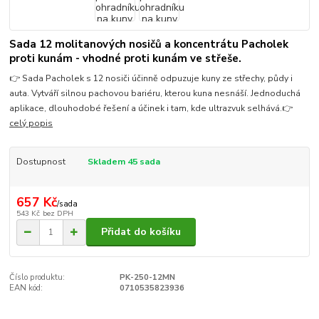
Sada 12 molitanových nosičů a koncentrátu Pacholek
proti kunám - vhodné proti kunám ve střeše.
👉 Sada Pacholek s 12 nosiči účinně odpuzuje kuny ze střechy, půdy i
auta. Vytváří silnou pachovou bariéru, kterou kuna nesnáší. Jednoduchá
aplikace, dlouhodobé řešení a účinek i tam, kde ultrazvuk selhává.👉
celý popis
Dostupnost
Skladem 45 sada
657 Kč
/
sada
543 Kč
bez DPH
Přidat do košíku
Číslo produktu:
PK-250-12MN
EAN kód:
0710535823936