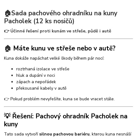
🏠Sada pachového ohradníku na kuny
Pacholek (12 ks nosičů)
👉 Účinné řešení proti kunám ve střeše, půdě i autě
🏠
Máte kunu ve střeše nebo v autě?
Kuna dokáže napáchat velké škody během pár nocí:
roztrhaná izolace ve střeše
hluk a dupání v noci
zápach a nepořádek
překousané kabely v autě
👉 Pokud problém nevyřešíte, kuna se bude vracet stále.
💡 Řešení: Pachový ohradník Pacholek na
kuny
Tato sada vytvoří
silnou pachovou bariéru
, kterou kuna nesnáší