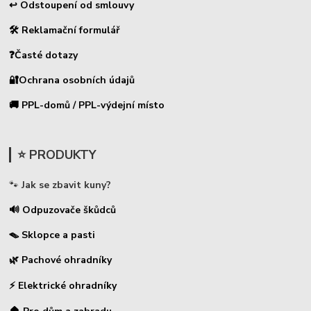
↩ Odstoupení od smlouvy
🛠 Reklamační formulář
❓Časté dotazy
🔐Ochrana osobních údajů
🚚 PPL-domů / PPL-výdejní místo
⭐ PRODUKTY
🐾
Jak se zbavit kuny?
🔊 Odpuzovače škůdců
🪤 Sklopce a pasti
🌿 Pachové ohradníky
⚡
Elektrické ohradníky