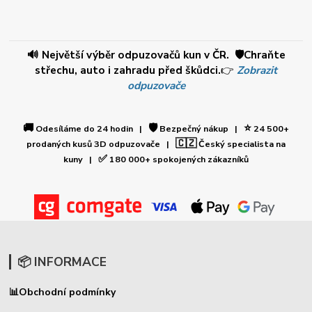
🔊 Největší výběr odpuzovačů kun v ČR. 🛡️Chraňte
střechu, auto i zahradu před škůdci.
👉
Zobrazit
odpuzovače
🚚
🛡️
⭐
Odesíláme do 24 hodin |
Bezpečný nákup |
24 500+
🇨🇿
prodaných kusů 3D odpuzovače |
Český specialista na
✅
kuny |
180 000+ spokojených zákazníků
📦 INFORMACE
📊
Obchodní podmínky