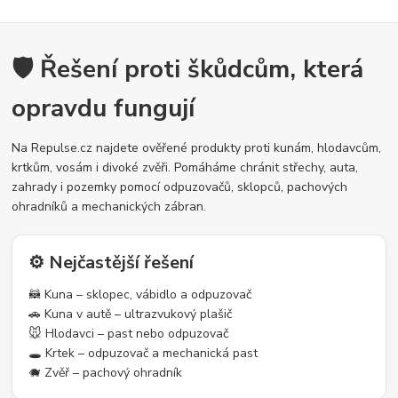
🛡️ Řešení proti škůdcům, která
opravdu fungují
Na Repulse.cz najdete ověřené produkty proti kunám, hlodavcům,
krtkům, vosám i divoké zvěři. Pomáháme chránit střechy, auta,
zahrady i pozemky pomocí odpuzovačů, sklopců, pachových
ohradníků a mechanických zábran.
⚙️ Nejčastější řešení
🦝 Kuna – sklopec, vábidlo a odpuzovač
🚗 Kuna v autě – ultrazvukový plašič
🐭 Hlodavci – past nebo odpuzovač
🕳️ Krtek – odpuzovač a mechanická past
🐗 Zvěř – pachový ohradník