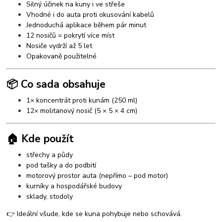
Silný účinek na kuny i ve střeše
Vhodné i do auta proti okusování kabelů
Jednoduchá aplikace během pár minut
12 nosičů = pokrytí více míst
Nosiče vydrží až 5 let
Opakovaně použitelné
📦 Co sada obsahuje
1× koncentrát proti kunám (250 ml)
12× molitanový nosič (5 × 5 × 4 cm)
🏠 Kde použít
střechy a půdy
pod tašky a do podbití
motorový prostor auta (nepřímo – pod motor)
kurníky a hospodářské budovy
sklady, stodoly
👉 Ideální všude, kde se kuna pohybuje nebo schovává.