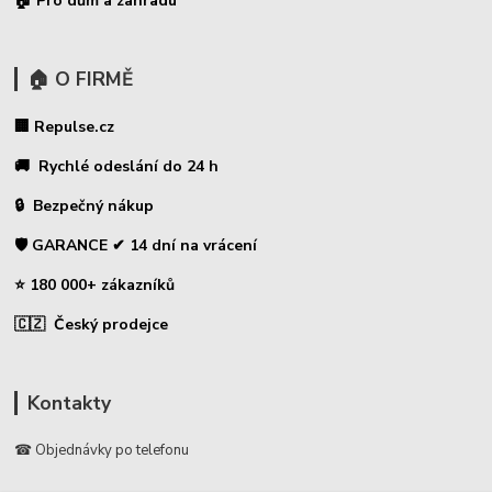
🏠 Pro dům a zahradu
🏠 O FIRMĚ
🏢 Repulse.cz
🚚 Rychlé odeslání do 24 h
🔒 Bezpečný nákup
🛡️ GARANCE ✔ 14 dní na vrácení
⭐ 180 000+ zákazníků
🇨🇿 Český prodejce
Kontakty
☎ Objednávky po telefonu