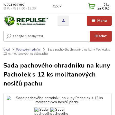
0
ks
📞 728 007 997
CZK
za
0 Kč
⏰ Po - Pá | 7:00 - 13:30 |
Menu
Hledat
Úvod
Pachové ohradníky
Sada pachového ohradníku na kuny Pacholek s
12 ks molitanových nosičů pachu
Sada pachového ohradníku na kuny
Pacholek s 12 ks molitanových
nosičů pachu