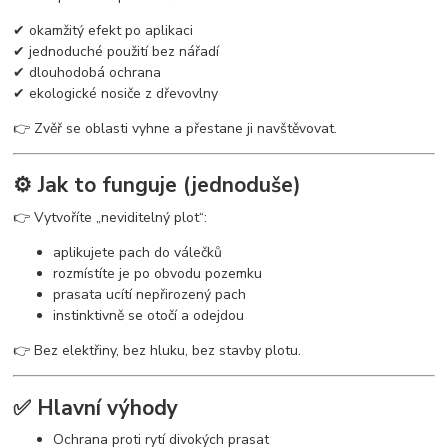
✔ okamžitý efekt po aplikaci
✔ jednoduché použití bez nářadí
✔ dlouhodobá ochrana
✔ ekologické nosiče z dřevovlny
👉 Zvěř se oblasti vyhne a přestane ji navštěvovat.
⚙️ Jak to funguje (jednoduše)
👉 Vytvoříte „neviditelný plot“:
aplikujete pach do válečků
rozmístíte je po obvodu pozemku
prasata ucítí nepřirozený pach
instinktivně se otočí a odejdou
👉 Bez elektřiny, bez hluku, bez stavby plotu.
✅ Hlavní výhody
Ochrana proti rytí divokých prasat