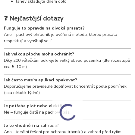
láhev skladujte dnem dolů
❓ Nejčastější dotazy
Funguje to opravdu na divoká prasata?
Ano – pachový ohradník je ověřená metoda, kterou prasata
respektují a vyhýbají se jí.
Jak velkou plochu mohu ochránit?
Díky 200 válečkům pokryjete velký obvod pozemku (dle rozestupů
cca 5–10 m).
Jak často musím aplikaci opakovat?
Doporučujeme pravidelně doplňovat koncentrát podle podmínek
(cca několik týdnů).
Je potřeba plot nebo elektřina?
Ne – funguje čistě na pachové bázi.
Je to vhodné i na zahradu?
Ano – ideální řešení pro ochranu trávníků a zahrad před rytím.