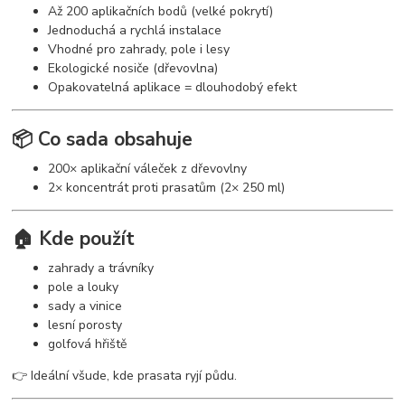
Až 200 aplikačních bodů (velké pokrytí)
Jednoduchá a rychlá instalace
Vhodné pro zahrady, pole i lesy
Ekologické nosiče (dřevovlna)
Opakovatelná aplikace = dlouhodobý efekt
📦 Co sada obsahuje
200× aplikační váleček z dřevovlny
2× koncentrát proti prasatům (2× 250 ml)
🏠 Kde použít
zahrady a trávníky
pole a louky
sady a vinice
lesní porosty
golfová hřiště
👉 Ideální všude, kde prasata ryjí půdu.