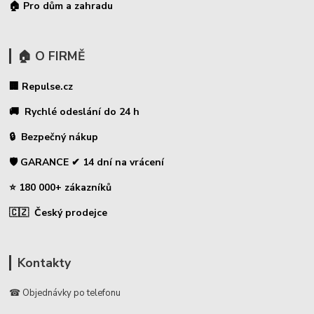
🏠 Pro dům a zahradu
🏠 O FIRMĚ
🏢 Repulse.cz
🚚 Rychlé odeslání do 24 h
🔒 Bezpečný nákup
🛡️ GARANCE ✔ 14 dní na vrácení
⭐ 180 000+ zákazníků
🇨🇿 Český prodejce
Kontakty
☎ Objednávky po telefonu