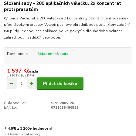
Složení sady - 200 aplikačních válečku, 2x koncentrát
proti prasatům
👉 Sada Pacholek s 200 válečky a 2 koncentráty účinně chrání pozemek
před divokými prasaty. Vytvoří pachový ohradník bez plotu, který zabrání
rytí půdy. Jednoduchá aplikace, velké pokrytí a dlouhodobá ochrana
zahrad, polí i sadů.👉
celý popis
Dostupnost
Skladem 43 sada
1 597 Kč
/
sada
1 320 Kč
bez DPH
Přidat do košíku
Číslo produktu:
SPP-200V-2K
EAN kód:
0721688486589
⭐ 4,8/5 z 3 200+ hodnocení
✅ Ověřeno zákazníky