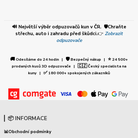
🔊 Největší výběr odpuzovačů kun v ČR. 🛡️Chraňte
střechu, auto i zahradu před škůdci.
👉
Zobrazit
odpuzovače
🚚
🛡️
⭐
Odesíláme do 24 hodin |
Bezpečný nákup |
24 500+
🇨🇿
prodaných kusů 3D odpuzovače |
Český specialista na
✅
kuny |
180 000+ spokojených zákazníků
📦 INFORMACE
📊
Obchodní podmínky