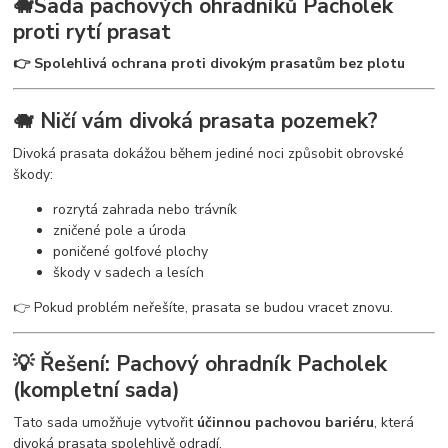
🐗Sada pachových ohradníků Pacholek
proti rytí prasat
👉 Spolehlivá ochrana proti divokým prasatům bez plotu
🐗 Ničí vám divoká prasata pozemek?
Divoká prasata dokážou během jediné noci způsobit obrovské
škody:
rozrytá zahrada nebo trávník
zničené pole a úroda
poničené golfové plochy
škody v sadech a lesích
👉 Pokud problém neřešíte, prasata se budou vracet znovu.
💡 Řešení: Pachový ohradník Pacholek
(kompletní sada)
Tato sada umožňuje vytvořit
účinnou pachovou bariéru
, která
divoká prasata spolehlivě odradí.