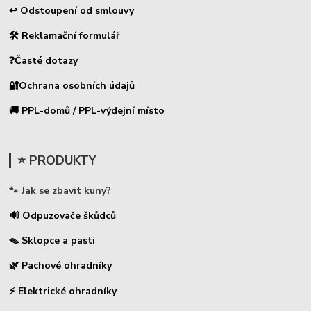
↩ Odstoupení od smlouvy
🛠 Reklamační formulář
❓Časté dotazy
🔐Ochrana osobních údajů
🚚 PPL-domů / PPL-výdejní místo
⭐ PRODUKTY
🐾
Jak se zbavit kuny?
🔊 Odpuzovače škůdců
🪤 Sklopce a pasti
🌿 Pachové ohradníky
⚡
Elektrické ohradníky