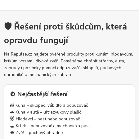
🛡️ Řešení proti škůdcům, která
opravdu fungují
Na Repulse.cz najdete ověřené produkty proti kunám, hlodavcům,
krtkům, vosám i divoké zvěři. Pomáháme chránit střechy, auta,
zahrady i pozemky pomocí odpuzovačů, sklopců, pachových
ohradníků a mechanických zábran.
⚙️ Nejčastější řešení
🦝 Kuna – sklopec, vábidlo a odpuzovač
🚗 Kuna v autě – ultrazvukový plašič
🐭 Hlodavci – past nebo odpuzovač
🕳️ Krtek – odpuzovač a mechanická past
🐗 Zvěř – pachový ohradník