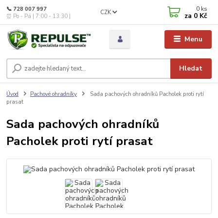
0
ks
📞 728 007 997
CZK
za
0 Kč
⏰ Po - Pá | 7:00 - 13:30 |
Menu
Hledat
Úvod
Pachové ohradníky
Sada pachových ohradníků Pacholek proti rytí
prasat
Sada pachových ohradníků
Pacholek proti rytí prasat