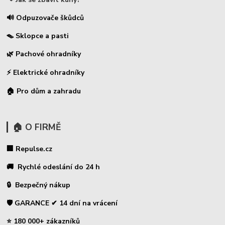
🔊 Odpuzovače škůdců
🪤 Sklopce a pasti
🌿 Pachové ohradníky
⚡
Elektrické ohradníky
🏠 Pro dům a zahradu
🏠 O FIRMĚ
🏢 Repulse.cz
🚚 Rychlé odeslání do 24 h
🔒 Bezpečný nákup
🛡️ GARANCE ✔ 14 dní na vrácení
⭐ 180 000+ zákazníků