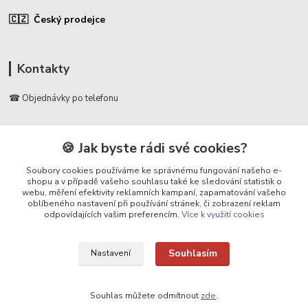
🇨🇿 Český prodejce
Kontakty
☎ Objednávky po telefonu
🛡️ Infolinka
📞 728 007 997
🍪 Jak byste rádi své cookies?
⏰ Po - Pá | 7:00 - 13:30 |
Soubory cookies používáme ke správnému fungování našeho e-
shopu a v případě vašeho souhlasu také ke sledování statistik o
info@repulse.cz
webu, měření efektivity reklamních kampaní, zapamatování vašeho
oblíbeného nastavení při používání stránek, či zobrazení reklam
odpovídajících vašim preferencím.
Více k využití cookies
Souhlasím
Nastavení
Upravit sběr cookies.
Souhlas můžete odmítnout
zde
.
REPULSE s.r.o. | www.repulse.cz | 2015-2026 © Hradec Králové