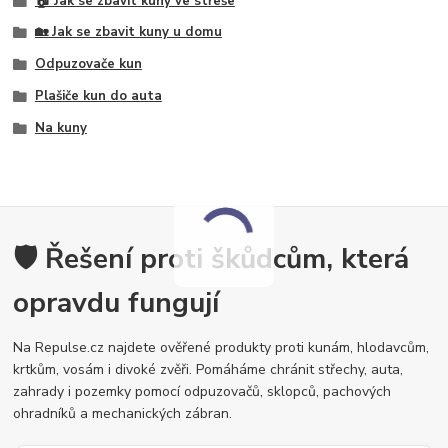
🏠 Jak se zbavit kuny ve střeše
🏡 Jak se zbavit kuny u domu
Odpuzovače kun
Plašiče kun do auta
Na kuny
🛡️ Řešení proti škůdcům, která
opravdu fungují
Na Repulse.cz najdete ověřené produkty proti kunám, hlodavcům,
krtkům, vosám i divoké zvěři. Pomáháme chránit střechy, auta,
zahrady i pozemky pomocí odpuzovačů, sklopců, pachových
ohradníků a mechanických zábran.