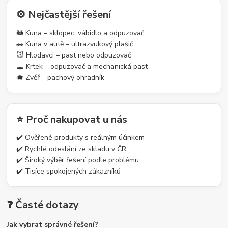
⚙️ Nejčastější řešení
🦝 Kuna – sklopec, vábidlo a odpuzovač
🚗 Kuna v autě – ultrazvukový plašič
🐭 Hlodavci – past nebo odpuzovač
🕳️ Krtek – odpuzovač a mechanická past
🐗 Zvěř – pachový ohradník
⭐ Proč nakupovat u nás
✔️ Ověřené produkty s reálným účinkem
✔️ Rychlé odeslání ze skladu v ČR
✔️ Široký výběr řešení podle problému
✔️ Tisíce spokojených zákazníků
❓ Časté dotazy
Jak vybrat správné řešení?