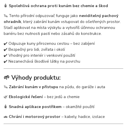
🧴
Spolehlivá ochrana proti kunám bez chemie a škod
🦦 Tento přírodní odpuzovač funguje jako
neviditelný pachový
ohradník
, který zabrání kunám vstupovat do ošetřených prostor.
Stačí aplikovat na místa výskytu a vytvoříš účinnou ochrannou
bariéru bez nutnosti pastí nebo zásahů do konstrukce.
✔️ Odpuzuje kuny přirozenou cestou – bez zabíjení
✔️ Bezpečný pro lidi, zvířata i okolí
✔️ Vhodný pro interiér i venkovní použití
✔️ Nezanechává škodlivé látky na povrchu
🌱 Výhody produktu:
🦦
Zabrání kunám v přístupu
na půdu, do garáže i auta
🌿
Ekologické řešení
– bez jedů a chemie
🧴
Snadná aplikace postřikem
– okamžité použití
🚗
Chrání i motorový prostor
– kabely, hadice, izolace