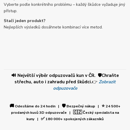
Vyberte podle konkrétního problému – každý škůdce vyžaduje jiný
přístup.
Stačí jeden produkt?
Nejlepších výsledků dosáhnete kombinací více metod.
🔊 Největší výběr odpuzovačů kun v ČR. 🛡️Chraňte
střechu, auto i zahradu před škůdci.
👉
Zobrazit
odpuzovače
🚚
🛡️
⭐
Odesíláme do 24 hodin |
Bezpečný nákup |
24 500+
🇨🇿
prodaných kusů 3D odpuzovače |
Český specialista na
✅
kuny |
180 000+ spokojených zákazníků