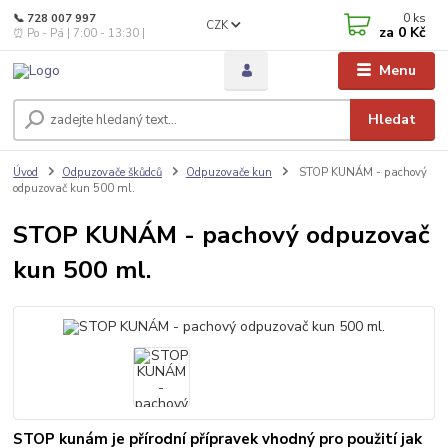
0
ks
📞 728 007 997
CZK
za
0 Kč
⏰ Po - Pá | 7:00 - 13:30 |
Menu
Hledat
Úvod
Odpuzovače škůdců
Odpuzovače kun
STOP KUNÁM - pachový
odpuzovač kun 500 ml.
STOP KUNÁM - pachový odpuzovač
kun 500 ml.
STOP kunám je přírodní přípravek vhodný pro použití jak