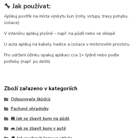
🔧 Jak používat:
Aplikuj postřik na místa výskytu kun (rohy, vstupy, trasy pohybu,
izolace).
V interiéru aplikuj plošně – např. na půdě nebo ve sklepě.
U auta aplikuj na kabely, hadice a izolace v motorovém prostoru.
Pro udržení účinku opakuj aplikaci cca 1× týdně nebo podle
potřeby (např. po dešti).
Zboží zařazeno v kategoriích
Odpuzovače škůdců
Pachové ohradníky
🦝 Jak se zbavit kuny na půdě
🚗 Jak se zbavit kuny v autě