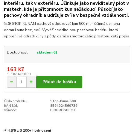
interiéru, tak v exteriéru. Účinkuje jako neviditelný plot v
místech, kde je přítomnost kun nežádoucí. Působí jako
pachový ohradník a udržuje zvíře v bezpečné vzdálenosti.
🦦🚫 STOP KUNÁM pachový odpuzovač kun 500 ml – účinná ochrana
domu i auta bez jedů. Vytváří neviditelnou pachovou bariéru, která
spolehlivě odradí kuny z půdy, garáže i motorového prostoru.
celý popis
Dostupnost
skladem 61
163 Kč
135 Kč
bez DPH
Přidat do košíku
Číslo produktu:
Stop-kuna-500
EAN kód:
8594024560739
Výrobce:
BIOPROSPECT
⭐ 4,8/5 z 3 200+ hodnocení