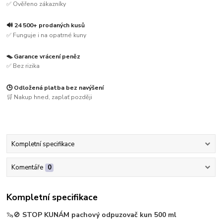
✅ Ověřeno zákazníky
🔊 24 500+ prodaných kusů
✅ Funguje i na opatrné kuny
🪤 Garance vrácení peněz
✅ Bez rizika
🕒 Odložená platba bez navýšení
🛒 Nakup hned, zaplať později
Kompletní specifikace
Komentáře
0
Kompletní specifikace
🦦🚫
STOP KUNÁM pachový odpuzovač kun 500 ml