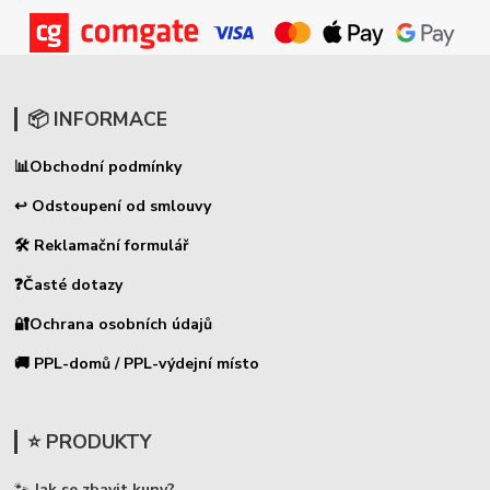
📦 INFORMACE
📊
Obchodní podmínky
↩ Odstoupení od smlouvy
🛠 Reklamační formulář
❓Časté dotazy
🔐Ochrana osobních údajů
🚚 PPL-domů / PPL-výdejní místo
⭐ PRODUKTY
🐾
Jak se zbavit kuny?