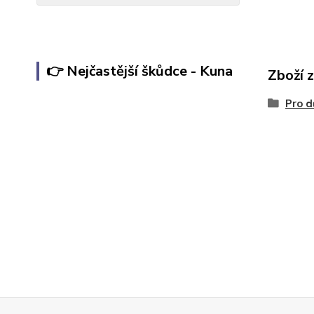
👉 Nejčastější škůdce - Kuna
Zboží 
Pro d