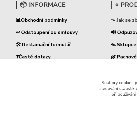
📦 INFORMACE
⭐ PRO
📊
Obchodní podmínky
🐾
Jak se z
↩ Odstoupení od smlouvy
🔊 Odpuzo
🛠 Reklamační formulář
🪤 Sklopce
❓Časté dotazy
🌿 Pachové
🔐Ochrana osobních údajů
⚡
Elektrick
🚚 PPL-domů / PPL-výdejní místo
🏠 Pro dům
Soubory cookies 
sledování statisti
při používání