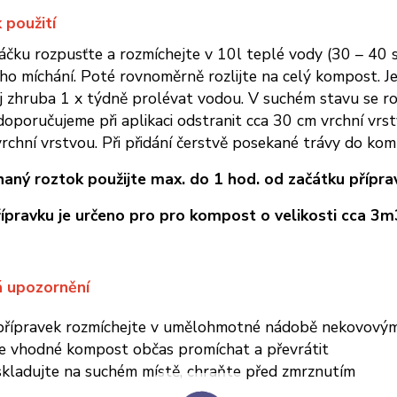
 použití
čku rozpusťte a rozmíchejte v 10l teplé vody (30 – 40 st
o míchání. Poté rovnoměrně rozlijte na celý kompost. Je 
j zhruba 1 x týdně prolévat vodou. V suchém stavu se roz
oporučujeme při aplikaci odstranit cca 30 cm vrchní vr
vrchní vrstvou. Při přidání čerstvě posekané trávy do komp
aný roztok použijte max. do 1 hod. od začátku přípra
ípravku je určeno pro pro kompost o velikosti cca 3m
á upozornění
přípravek rozmíchejte v umělohmotné nádobě nekovov
je vhodné kompost občas promíchat a převrátit
skladujte na suchém místě, chraňte před zmrznutím