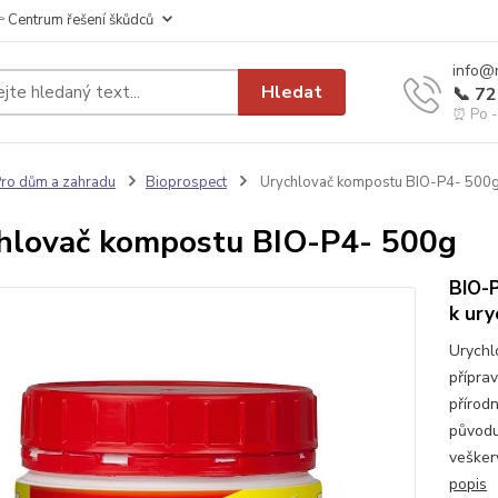
 Centrum řešení škůdců
info@
Hledat
📞 7
⏰ Po - 
ro dům a zahradu
Bioprospect
Urychlovač kompostu BIO-P4- 500
hlovač kompostu BIO-P4- 500g
BIO-
k ury
Urychl
přípra
přírod
původu
vešker
popis