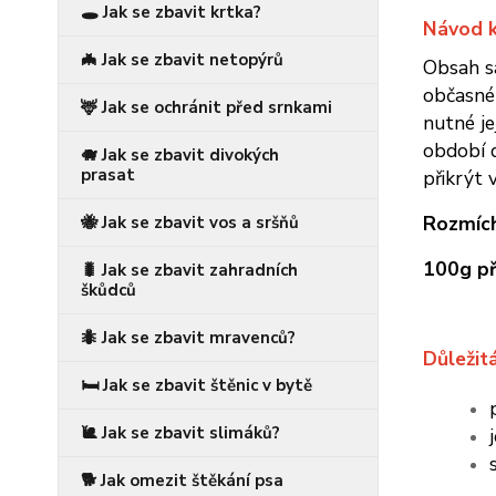
🕳️ Jak se zbavit krtka?
Návod k
🦇 Jak se zbavit netopýrů
Obsah sá
občasnéh
🦌 Jak se ochránit před srnkami
nutné je
období d
🐗 Jak se zbavit divokých
prasat
přikrýt 
Rozmích
🐝 Jak se zbavit vos a sršňů
100g př
🐛 Jak se zbavit zahradních
škůdců
🐜 Jak se zbavit mravenců?
Důležit
🛏️ Jak se zbavit štěnic v bytě
🐌 Jak se zbavit slimáků?
🐕 Jak omezit štěkání psa