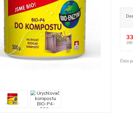
Dos
33
280
Číslo p