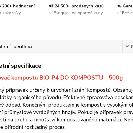
 3 200+ hodnocení
🔊 24 500+ prodaných kusů
🪤 Gara
 zákazníky
✅ Funguje i na opatrné kuny
✅ Bez ri
etní specifikace
tní specifikace
ovač kompostu BIO-P4 DO KOMPOSTU - 500g
ký přípravek určený k urychlení zrání kompostů. Obsahu
 látky organického původu. Efektivně zpracovává posekano
cký odpad. Konečným produktem je kompost s vysokým ob
í průmyslově vyráběných hnojiv. Pokud je přípravek prav
osti na druhu a množství kompostovaného materiálu. Není š
 přírodní rozkladný proces.