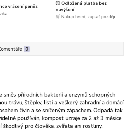
🕒 Odložená platba bez
nce vrácení peněz
navýšení
zika
🛒 Nakup hned, zaplať později
Komentáře
0
je směs přírodních bakterií a enzymů schopných
u trávu, štěpky, listí a veškerý zahradní a domácí
sahem živin a se sníženým zápachem. Odpadá tak
idelně používán, kompost uzraje za 2 až 3 měsíce
kodlivý pro člověka, zvířata ani rostliny.