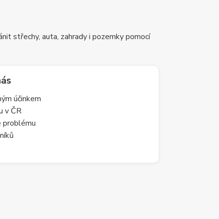
nit střechy, auta, zahrady i pozemky pomocí
nás
lným účinkem
du v ČR
le problému
níků