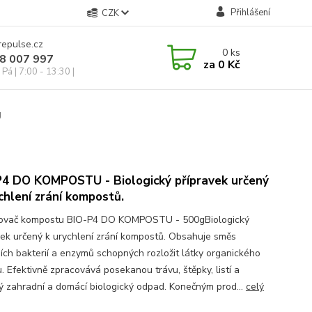
Přihlášení
CZK
repulse.cz
0
ks
28 007 997
za
0 Kč
Pá | 7:00 - 13:30 |
g
P4 DO KOMPOSTU - Biologický přípravek určený
chlení zrání kompostů.
ovač kompostu BIO-P4 DO KOMPOSTU - 500gBiologický
vek určený k urychlení zrání kompostů. Obsahuje směs
ních bakterií a enzymů schopných rozložit látky organického
. Efektivně zpracovává posekanou trávu, štěpky, listí a
ý zahradní a domácí biologický odpad. Konečným prod...
celý