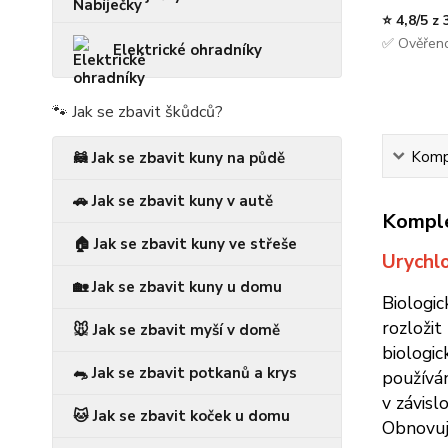
⭐ 4,8/5 z
✅ Ověřeno
Elektrické ohradníky
🐾 Jak se zbavit škůdců?
Kompl
🦝 Jak se zbavit kuny na půdě
🚗 Jak se zbavit kuny v autě
Komple
🏠 Jak se zbavit kuny ve střeše
Urychl
🏡 Jak se zbavit kuny u domu
Biologic
rozložit
🐭 Jak se zbavit myší v domě
biologi
🐀 Jak se zbavit potkanů a krys
používán
v závisl
🐱 Jak se zbavit koček u domu
Obnovuje