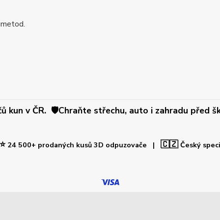
 metod.
 kun v ČR. 🛡️Chraňte střechu, auto i zahradu před šk
⭐
🇨🇿
24 500+ prodaných kusů 3D odpuzovače |
Český spec