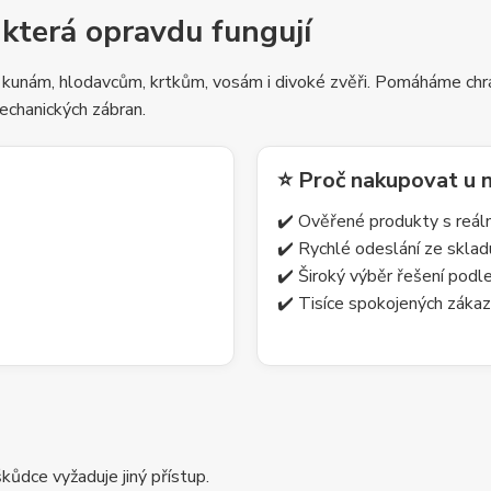
 která opravdu fungují
 kunám, hlodavcům, krtkům, vosám i divoké zvěři. Pomáháme chrá
echanických zábran.
⭐ Proč nakupovat u 
✔️ Ověřené produkty s reá
✔️ Rychlé odeslání ze skla
✔️ Široký výběr řešení pod
✔️ Tisíce spokojených zákaz
ůdce vyžaduje jiný přístup.