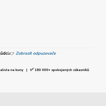
ůdci.
👉
Zobrazit odpuzovače
✅
ialista na kuny |
180 000+ spokojených zákazníků