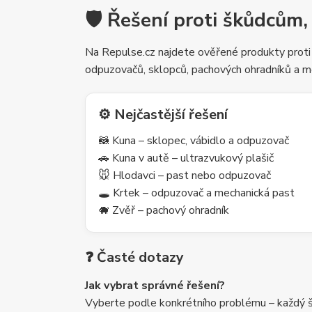
🛡️ Řešení proti škůdcům,
Na Repulse.cz najdete ověřené produkty proti
odpuzovačů, sklopců, pachových ohradníků a m
⚙️ Nejčastější řešení
🦝 Kuna – sklopec, vábidlo a odpuzovač
🚗 Kuna v autě – ultrazvukový plašič
🐭 Hlodavci – past nebo odpuzovač
🕳️ Krtek – odpuzovač a mechanická past
🐗 Zvěř – pachový ohradník
❓ Časté dotazy
Jak vybrat správné řešení?
Vyberte podle konkrétního problému – každý šk