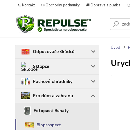
📞 Kontakt
📜 Obchodní podmínky
🚚 Doprava a platba

Úvod
P
Odpuzovače škůdců
Uryc
Sklopce
Pachové ohradníky
Pro dům a zahradu
Fotopasti Bunaty
Bioprospect