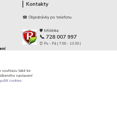
Kontakty
☎ Objednávky po telefonu
🛡️ Infolinka
📞 728 007 997
⏰ Po - Pá | 7:00 - 13:30 |
ení
info@repulse.cz
 souhlasu také ke
blíbeného nastavení
yužití cookies