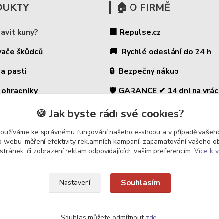
DUKTY
🏠 O FIRMĚ
bavit kuny?
🏢 Repulse.cz
vače škůdců
🚚 Rychlé odeslání do 24 h
 a pasti
🔒 Bezpečný nákup
 ohradníky
🛡️ GARANCE ✔ 14 dní na vrác
⭐ 180 000+ zákazníků
é ohradníky
🍪 Jak byste rádi své cookies?
🇨🇿 Český prodejce
 a zahradu
používáme ke správnému fungování našeho e-shopu a v případě vašeho
k o webu, měření efektivity reklamních kampaní, zapamatování vašeho o
 stránek, či zobrazení reklam odpovídajících vašim preferencím.
Více k v
Souhlasím
Nastavení
Upravit sběr cookies.
Souhlas můžete odmítnout
zde
.