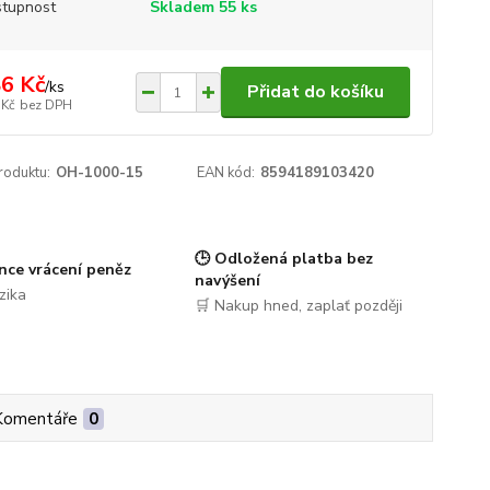
tupnost
Skladem 55 ks
6 Kč
/
ks
Přidat do košíku
 Kč
bez DPH
roduktu:
OH-1000-15
EAN kód:
8594189103420
🕒 Odložená platba bez
nce vrácení peněz
navýšení
zika
🛒 Nakup hned, zaplať později
Komentáře
0