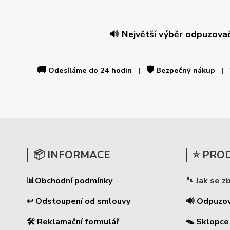
🔊 Největší výběr odpuzovačů
🚚
🛡️
Odesíláme do 24 hodin |
Bezpečný nákup |
📦 INFORMACE
⭐ PRO
📊
Obchodní podmínky
🐾
Jak se z
↩ Odstoupení od smlouvy
🔊 Odpuzo
🛠 Reklamační formulář
🪤 Sklopce