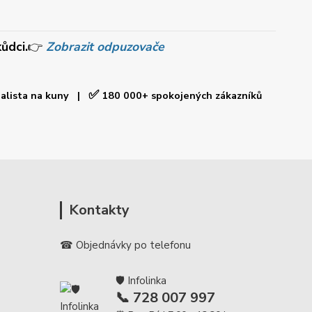
ůdci.
👉
Zobrazit odpuzovače
✅
ialista na kuny |
180 000+ spokojených zákazníků
Kontakty
☎ Objednávky po telefonu
🛡️ Infolinka
📞 728 007 997