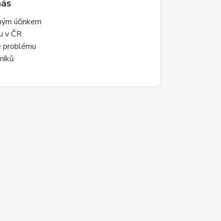
nás
lným účinkem
du v ČR
le problému
níků