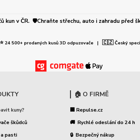
 kun v ČR. 🛡️Chraňte střechu, auto i zahradu před šk
⭐
🇨🇿
24 500+ prodaných kusů 3D odpuzovače |
Český spec
DUKTY
🏠 O FIRMĚ
bavit kuny?
🏢 Repulse.cz
vače škůdců
🚚 Rychlé odeslání do 24 h
 a pasti
🔒 Bezpečný nákup