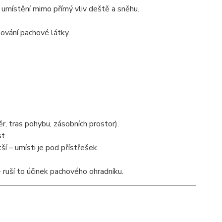
 umístění mimo přímý vliv deště a sněhu.
vání pachové látky.
r, tras pohybu, zásobních prostor).
t.
í – umísti je pod přístřešek.
 ruší to účinek pachového ohradníku.