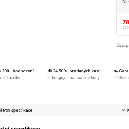
Dos
78
650
Číslo p
 3 200+ hodnocení
🔊 24 500+ prodaných kusů
🪤 Gara
 zákazníky
✅ Funguje i na opatrné kuny
✅ Bez ri
etní specifikace
tní specifikace