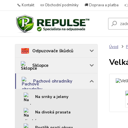
📞 Kontakt
📜 Obchodní podmínky
🚚 Doprava a platba

Úvod
P
Odpuzovače škůdců
Velk
Sklopce
Pachové ohradníky
Na srnky a jeleny
Na divoká prasata
Postřik proti okusu