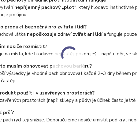
nto pachový ohradník proti hlodavcům funguje?
vytváří
nepříjemný pachový „plot“
, který hlodavci instinctivně
uje jim újmu.
to produkt bezpečný pro zvířata i lidi?
chová látka
nepoškozuje zdraví zvířat ani lidí
a funguje pouze 
m nosiče rozmístit?
je na místa, kde hlodavce nejčastěji pozoruješ – např. u děr, ve 
sto musím obnovovat pachovou bariéru?
pší výsledky je vhodné pach obnovovat každé 2–3 dny během prv
častěji.
rodukt použít i v uzavřených prostorách?
zavřených prostorách (např. sklepy a půdy) je účinek často ještě 
ž prší?
e pach rychleji snižuje. Doporučujeme nosiče umístit pod kryt neb