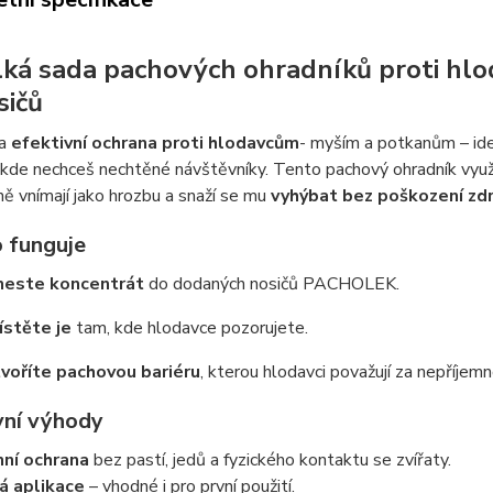
lká sada pachových ohradníků proti hl
sičů
 a
efektivní ochrana proti hlodavcům
- myším a potkanům – ideál
 kde nechceš nechtěné návštěvníky. Tento pachový ohradník vyu
vně vnímají jako hrozbu a snaží se mu
vyhýbat bez poškození zdr
to funguje
neste koncentrát
do dodaných nosičů PACHOLEK.
stěte je
tam, kde hlodavce pozorujete.
voříte pachovou bariéru
, kterou hlodavci považují za nepříjemn
vní výhody
ní ochrana
bez pastí, jedů a fyzického kontaktu se zvířaty.
á aplikace
– vhodné i pro první použití.