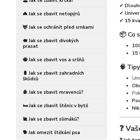
🕳️ Jak se zbavit krtka?
✔
Dlouho
✔
Univer
🦇 Jak se zbavit netopýrů
✔
15 kv
🦌 Jak se ochránit před srnkami
📦 Co 
🐗 Jak se zbavit divokých
100
prasat
15 
🐝 Jak se zbavit vos a sršňů
🧠 Tipy
🐛 Jak se zbavit zahradních
Umí
škůdců
Obn
🐜 Jak se zbavit mravenců?
Pok
Pou
🛏️ Jak se zbavit štěnic v bytě
Nik
🐌 Jak se zbavit slimáků?
❓ Vaš
🐕 Jak omezit štěkání psa