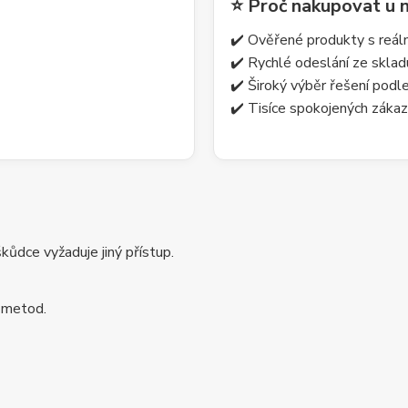
⭐ Proč nakupovat u 
✔️ Ověřené produkty s reá
✔️ Rychlé odeslání ze skla
✔️ Široký výběr řešení pod
✔️ Tisíce spokojených zákaz
ůdce vyžaduje jiný přístup.
 metod.