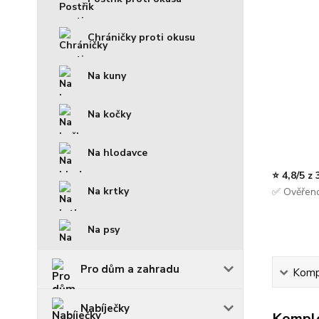
Chráničky proti okusu
Na kuny
Na kočky
Na hlodavce
⭐ 4,8/5 z
Na krtky
✅ Ověřeno
Na psy
Pro dům a zahradu
Kompl
Nabíječky
Komple