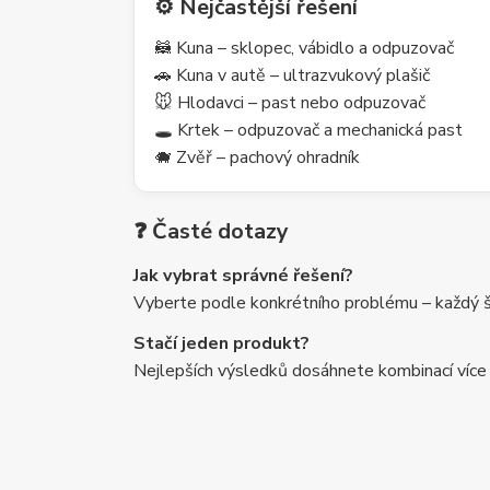
⚙️ Nejčastější řešení
🦝 Kuna – sklopec, vábidlo a odpuzovač
🚗 Kuna v autě – ultrazvukový plašič
🐭 Hlodavci – past nebo odpuzovač
🕳️ Krtek – odpuzovač a mechanická past
🐗 Zvěř – pachový ohradník
❓ Časté dotazy
Jak vybrat správné řešení?
Vyberte podle konkrétního problému – každý šk
Stačí jeden produkt?
Nejlepších výsledků dosáhnete kombinací více