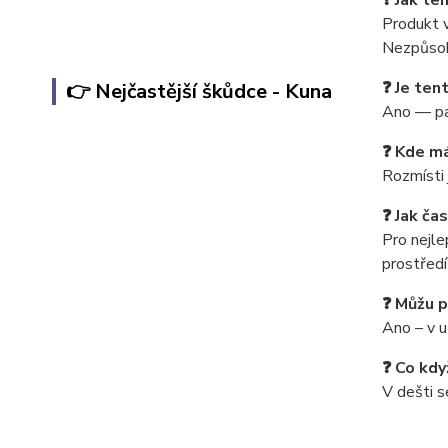
❓ Jak te
Produkt 
Nezpůsob
❓ Je ten
👉 Nejčastější škůdce - Kuna
Ano — pa
❓ Kde má
Rozmísti 
❓ Jak ča
Pro nejle
prostředí 
❓ Můžu p
Ano – v u
❓ Co kdy
V dešti s