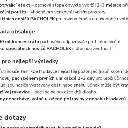
trvající efekt
– pachová stopa obvykle vydrží i
2–3 měsíce
při
zální použití
– vhodné pro venkovní i vnitřní prostory.
alitních nosičů PACHOLEK
pro rovnoměrné a dlouhodobé uvolňo
sada obsahuje
0 ml koncentrátu
pachového odpuzovače proti hlodavcům
ks speciálních nosičů PACHOLEK
s dlouhou životností
 pro nejlepší výsledky
sti nosiče tam, kde hlodavce nejčastěji pozoruješ (např. kolem dě
ovuj pach během prvních dní každé 2–3 dny
pro lepší účinnos
ud jsou nosiče vystaveny dešti nebo sněhu, účinek může být kratš
žívej rukavice
– pach se na pokožce drží dlouho.
dy nenechávej volně uložené potraviny v dosahu hlodavců
-
e dotazy