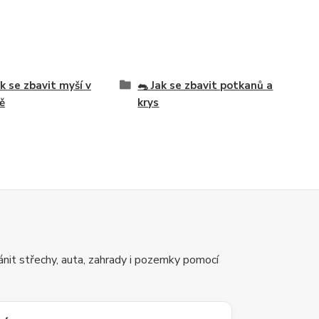
ak se zbavit myší v
🐀 Jak se zbavit potkanů a
ě
krys
nit střechy, auta, zahrady i pozemky pomocí