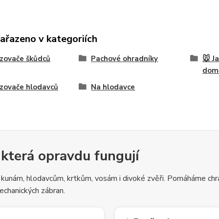
zařazeno v kategoriích
zovače škůdců
Pachové ohradníky
🐭 J
dom
zovače hlodavců
Na hlodavce
 která opravdu fungují
 kunám, hlodavcům, krtkům, vosám i divoké zvěři. Pomáháme chrá
echanických zábran.