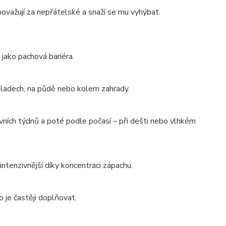
 považují za nepřátelské a snaží se mu vyhýbat.
jako pachová bariéra.
skladech, na půdě nebo kolem zahrady.
ních týdnů a poté podle počasí – při dešti nebo vlhkém
intenzivnější díky koncentraci zápachu.
o je častěji doplňovat.