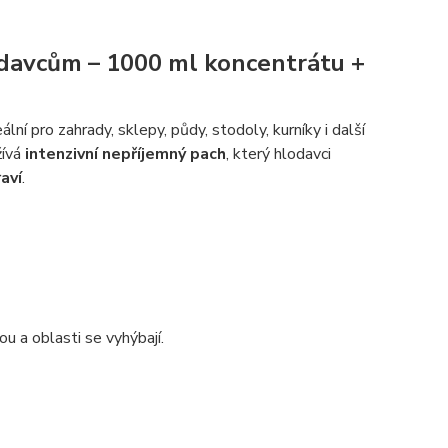
odavcům – 1000 ml koncentrátu +
ní pro zahrady, sklepy, půdy, stodoly, kurníky i další
žívá
intenzivní nepříjemný pach
, který hlodavci
aví
.
ou a oblasti se vyhýbají.