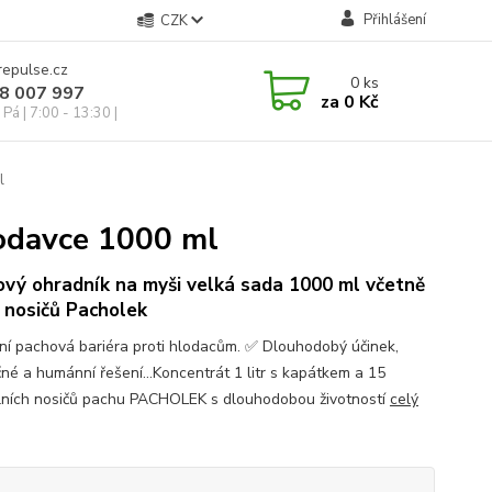
Přihlášení
CZK
repulse.cz
0
ks
28 007 997
za
0 Kč
Pá | 7:00 - 13:30 |
l
odavce 1000 ml
vý ohradník na myši velká sada 1000 ml včetně
 nosičů Pacholek
vní pachová bariéra proti hlodacům. ✅ Dlouhodobý účinek,
né a humánní řešení...Koncentrát 1 litr s kapátkem a 15
lních nosičů pachu PACHOLEK s dlouhodobou životností
celý