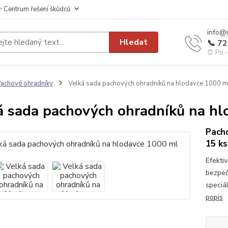
 Centrum řešení škůdců
info@
Hledat
📞 7
⏰ Po - 
achové ohradníky
Velká sada pachových ohradníků na hlodavce 1000 m
á sada pachových ohradníků na hl
Pacho
15 ks
Efekti
bezpeč
speciá
popis