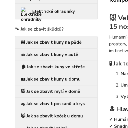
Elektrické ohradníky
🐭
Ve
15 no
🐾 Jak se zbavit škůdců?
Humánní
🦝 Jak se zbavit kuny na půdě
prostory,
instincti
🚗 Jak se zbavit kuny v autě
🧪 Jak 
🏠 Jak se zbavit kuny ve střeše
Na
🏡 Jak se zbavit kuny u domu
Umí
🐭 Jak se zbavit myší v domě
Vyt
🐀 Jak se zbavit potkanů a krys
🔝 Hla
🐱 Jak se zbavit koček u domu
✔
Humán
✔
Snadn