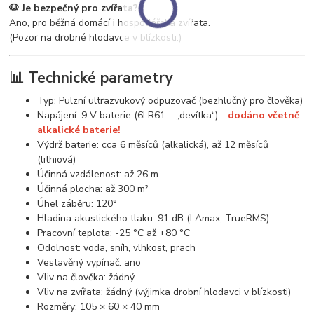
🐶 Je bezpečný pro zvířata?
Ano, pro běžná domácí i hospodářská zvířata.
(Pozor na drobné hlodavce v blízkosti.)
📊 Technické parametry
Typ: Pulzní ultrazvukový odpuzovač (bezhlučný pro člověka)
Napájení: 9 V baterie (6LR61 – „devítka“) -
dodáno včetně
alkalické baterie!
Výdrž baterie: cca 6 měsíců (alkalická), až 12 měsíců
(lithiová)
Účinná vzdálenost: až 26 m
Účinná plocha: až 300 m²
Úhel záběru: 120°
Hladina akustického tlaku: 91 dB (LAmax, TrueRMS)
Pracovní teplota: -25 °C až +80 °C
Odolnost: voda, sníh, vlhkost, prach
Vestavěný vypínač: ano
Vliv na člověka: žádný
Vliv na zvířata: žádný (výjimka drobní hlodavci v blízkosti)
Rozměry: 105 × 60 × 40 mm