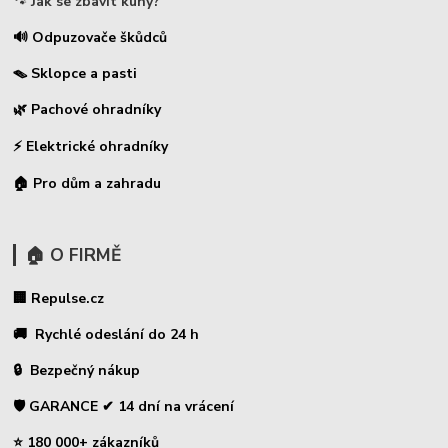
🐾
Jak se zbavit kuny?
🔊 Odpuzovače škůdců
🪤 Sklopce a pasti
🌿 Pachové ohradníky
⚡
Elektrické ohradníky
🏠 Pro dům a zahradu
🏠 O FIRMĚ
🏢 Repulse.cz
🚚 Rychlé odeslání do 24 h
🔒 Bezpečný nákup
🛡️ GARANCE ✔ 14 dní na vrácení
⭐ 180 000+ zákazníků