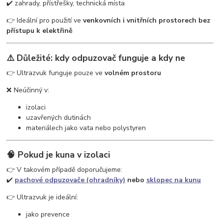
✔️ zahrady, přístřešky, technická místa
👉 Ideální pro použití ve
venkovních i vnitřních prostorech bez
přístupu k elektřině
⚠️ Důležité: kdy odpuzovač funguje a kdy ne
👉 Ultrazvuk funguje pouze ve
volném prostoru
❌ Neúčinný v:
izolaci
uzavřených dutinách
materiálech jako vata nebo polystyren
🧠 Pokud je kuna v izolaci
👉 V takovém případě doporučujeme:
✔️
pachové odpuzovače (ohradníky)
nebo
sklopec na kunu
👉 Ultrazvuk je ideální:
jako prevence