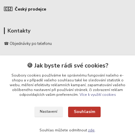
🇨🇿 Český prodejce
Kontakty
☎ Objednávky po telefonu
🛡️ Infolinka
📞 728 007 997
🍪 Jak byste rádi své cookies?
⏰ Po - Pá | 7:00 - 13:30 |
Soubory cookies používáme ke správnému fungování našeho e-
shopu a v případě vašeho souhlasu také ke sledování statistik o
info@repulse.cz
webu, měření efektivity reklamních kampaní, zapamatování vašeho
oblíbeného nastavení při používání stránek, či zobrazení reklam
odpovídajících vašim preferencím.
Více k využití cookies
Souhlasím
Nastavení
Upravit sběr cookies.
Souhlas můžete odmítnout
zde
.
REPULSE s.r.o. | www.repulse.cz | 2015-2026 © Hradec Králové