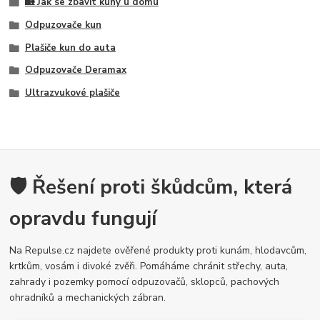
🏡 Jak se zbavit kuny u domu
Odpuzovače kun
Plašiče kun do auta
Odpuzovače Deramax
Ultrazvukové plašiče
🛡️ Řešení proti škůdcům, která
opravdu fungují
Na Repulse.cz najdete ověřené produkty proti kunám, hlodavcům,
krtkům, vosám i divoké zvěři. Pomáháme chránit střechy, auta,
zahrady i pozemky pomocí odpuzovačů, sklopců, pachových
ohradníků a mechanických zábran.