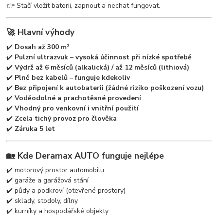
👉 Stačí vložit baterii, zapnout a nechat fungovat.
🚀 Hlavní výhody
✔️
Dosah až 300 m²
✔️
Pulzní ultrazvuk – vysoká účinnost při nízké spotřebě
✔️
Výdrž až 6 měsíců (alkalická) / až 12 měsíců (lithiová)
✔️
Plně bez kabelů – funguje kdekoliv
✔️
Bez připojení k autobaterii (žádné riziko poškození vozu)
✔️
Voděodolné a prachotěsné provedení
✔️
Vhodný pro venkovní i vnitřní použití
✔️
Zcela tichý provoz pro člověka
✔️
Záruka 5 let
🏡 Kde Deramax AUTO funguje nejlépe
✔️ motorový prostor automobilu
✔️ garáže a garážová stání
✔️ půdy a podkroví (otevřené prostory)
✔️ sklady, stodoly, dílny
✔️ kurníky a hospodářské objekty