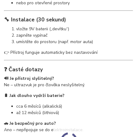
nebo pro otevřené prostory
🔧 Instalace (30 sekund)
vložte 9V baterii („devítku“)
zapněte vypínač
umístěte do prostoru (např. motor auta)
👉 Přístroj funguje automaticky bez nastavování
❓ Časté dotazy
🔊 Je přístroj slyšitelný?
Ne – ultrazvuk je pro člověka neslyšitelný.
🔋 Jak dlouho vydrží baterie?
cca 6 měsíců (alkalická)
až 12 měsíců (lithiová)
🚗 Je bezpečný pro auto?
Ano – nepřipojuje se do elektroinstalace.