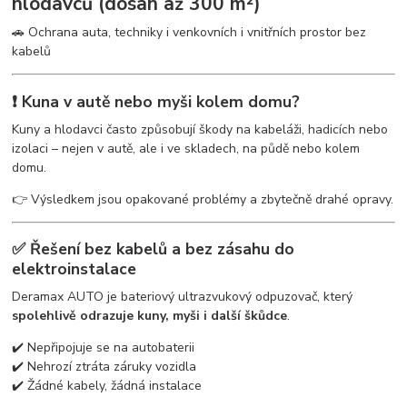
hlodavců (dosah až 300 m²)
🚗 Ochrana auta, techniky i venkovních i vnitřních prostor bez
kabelů
❗ Kuna v autě nebo myši kolem domu?
Kuny a hlodavci často způsobují škody na kabeláži, hadicích nebo
izolaci – nejen v autě, ale i ve skladech, na půdě nebo kolem
domu.
👉 Výsledkem jsou opakované problémy a zbytečně drahé opravy.
✅ Řešení bez kabelů a bez zásahu do
elektroinstalace
Deramax AUTO je bateriový ultrazvukový odpuzovač, který
spolehlivě odrazuje kuny, myši i další škůdce
.
✔️ Nepřipojuje se na autobaterii
✔️ Nehrozí ztráta záruky vozidla
✔️ Žádné kabely, žádná instalace