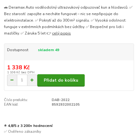
🚗 Deramax Auto voděodolný ultrazvukový odpuzovač kun a hlodavců. ✅
Bez starostí: zapojíte a necháte fungovat – nic se nepřipojuje do
elektroinstalace. ✅ Pokrytí až do 300 m² signálu. ✅ Vysoká odolnost:
funguje v extrémních podmínkách bez údržby. ✅ Bezpečné pro lidi i
mazlíčky. ✅ Záruka 5 let 👉
celý popis
Dostupnost
skladem 49
1 338 Kč
1 106 Kč
bez DPH
Přidat do košíku
Číslo produktu:
DAB-2022
EAN kód:
8592932002105
⭐ 4,8/5 z 3 200+ hodnocení
✅ Ověřeno zákazníky