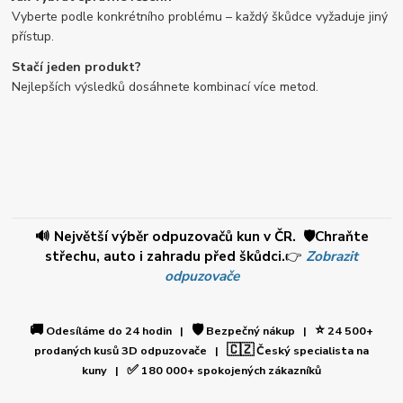
Vyberte podle konkrétního problému – každý škůdce vyžaduje jiný
přístup.
Stačí jeden produkt?
Nejlepších výsledků dosáhnete kombinací více metod.
🔊 Největší výběr odpuzovačů kun v ČR. 🛡️Chraňte
střechu, auto i zahradu před škůdci.
👉
Zobrazit
odpuzovače
🚚
🛡️
⭐
Odesíláme do 24 hodin |
Bezpečný nákup |
24 500+
🇨🇿
prodaných kusů 3D odpuzovače |
Český specialista na
✅
kuny |
180 000+ spokojených zákazníků