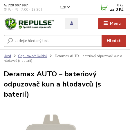
0
ks
📞 728 007 997
CZK
za
0 Kč
⏰ Po - Pá | 7:00 - 13:30 |
Menu
Hledat
Úvod
Odpuzovače škůdců
Deramax AUTO – bateriový odpuzovač kun a
hlodavců (s baterií)
Deramax AUTO – bateriový
odpuzovač kun a hlodavců (s
baterií)