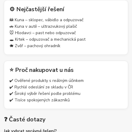
⚙️ Nejčastější řešení
🦝 Kuna – sklopec, vábidlo a odpuzovač
🚗 Kuna v autě – ultrazvukový plašič
🐭 Hlodavci – past nebo odpuzovač
🕳️ Krtek – odpuzovač a mechanická past
🐗 Zvěř – pachový ohradník
⭐ Proč nakupovat u nás
✔️ Ověřené produkty s reálným účinkem
✔️ Rychlé odeslání ze skladu v ČR
✔️ Široký výběr řešení podle problému
✔️ Tisíce spokojených zákazníků
❓ Časté dotazy
Jak vybrat správné řešení?