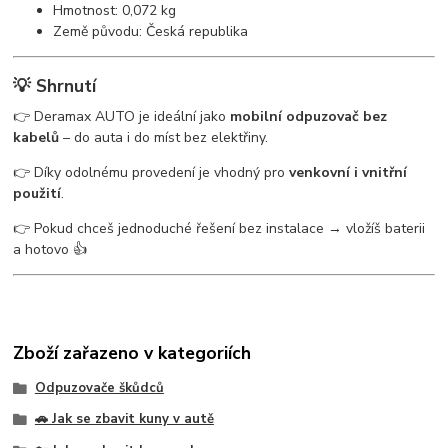
Hmotnost: 0,072 kg
Země původu: Česká republika
💡 Shrnutí
👉 Deramax AUTO je ideální jako
mobilní odpuzovač bez
kabelů
– do auta i do míst bez elektřiny.
👉 Díky odolnému provedení je vhodný pro
venkovní i vnitřní
použití
.
👉 Pokud chceš jednoduché řešení bez instalace → vložíš baterii
a hotovo 👍
Zboží zařazeno v kategoriích
Odpuzovače škůdců
🚗 Jak se zbavit kuny v autě