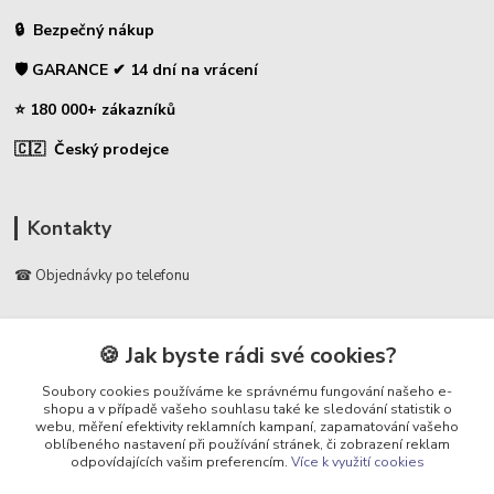
🔒 Bezpečný nákup
🛡️ GARANCE ✔ 14 dní na vrácení
⭐ 180 000+ zákazníků
🇨🇿 Český prodejce
Kontakty
☎ Objednávky po telefonu
🛡️ Infolinka
📞 728 007 997
🍪 Jak byste rádi své cookies?
⏰ Po - Pá | 7:00 - 13:30 |
Soubory cookies používáme ke správnému fungování našeho e-
shopu a v případě vašeho souhlasu také ke sledování statistik o
info@repulse.cz
webu, měření efektivity reklamních kampaní, zapamatování vašeho
oblíbeného nastavení při používání stránek, či zobrazení reklam
odpovídajících vašim preferencím.
Více k využití cookies