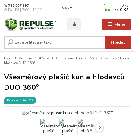
0
ks
📞 728 007 997
CZK
za
0 Kč
⏰ Po - Pá | 7:00 - 13:30 |
Menu
Hledat
Úvod
Odpuzovače škůdců
Odpuzovače kun
Všesměrový plašič kun a
hlodavců DUO 360°
Všesměrový plašič kun a hlodavců
DUO 360°
Doprava ZDARMA