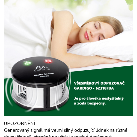
UPOZORNĚNÍ
Generovaný signál má velmi silný odpuzující účinek na různé
druhy škůdců, nicméně ne vždy je možné dosáhnout