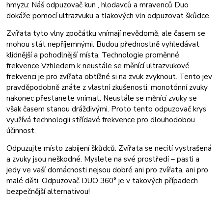
hmyzu: Náš odpuzovač kun , hlodavců a mravenců Duo
dokáže pomocí ultrazvuku a tlakových vln odpuzovat škůdce.
Zvířata tyto vlny zpočátku vnímají nevědomě, ale časem se
mohou stát nepříjemnými. Budou přednostně vyhledávat
klidnější a pohodlnější místa. Technologie proměnné
frekvence Vzhledem k neustále se měnící ultrazvukové
frekvenci je pro zvířata obtížné si na zvuk zvyknout. Tento jev
pravděpodobně znáte z vlastní zkušenosti: monotónní zvuky
nakonec přestanete vnímat. Neustále se měnící zvuky se
však časem stanou dráždivými. Proto tento odpuzovač krys
využívá technologii střídavé frekvence pro dlouhodobou
účinnost.
Odpuzujte místo zabíjení škůdců. Zvířata se necítí vystrašená
a zvuky jsou neškodné. Myslete na své prostředí – pasti a
jedy ve vaší domácnosti nejsou dobré ani pro zvířata, ani pro
malé děti. Odpuzovač DUO 360° je v takových případech
bezpečnější alternativou!