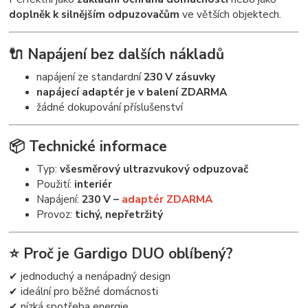
doplněk k silnějším odpuzovačům
ve větších objektech.
🔌 Napájení bez dalších nákladů
napájení ze standardní
230 V zásuvky
napájecí adaptér je v balení ZDARMA
žádné dokupování příslušenství
📦 Technické informace
Typ:
všesměrový ultrazvukový odpuzovač
Použití:
interiér
Napájení:
230 V –
adaptér ZDARMA
Provoz:
tichý, nepřetržitý
⭐ Proč je Gardigo DUO oblíbený?
✔ jednoduchý a nenápadný design
✔ ideální pro běžné domácnosti
✔ nízká spotřeba energie