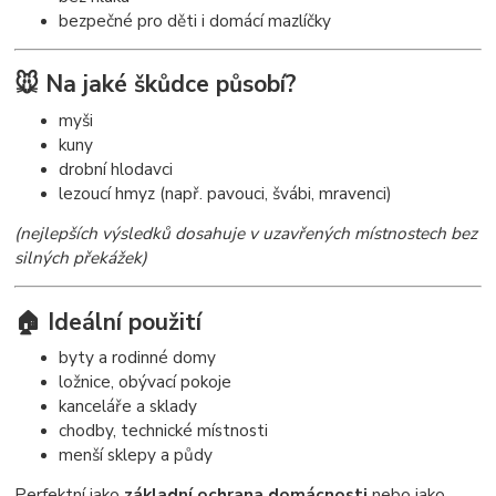
bezpečné pro děti i domácí mazlíčky
🐭 Na jaké škůdce působí?
myši
kuny
drobní hlodavci
lezoucí hmyz (např. pavouci, švábi, mravenci)
(nejlepších výsledků dosahuje v uzavřených místnostech bez
silných překážek)
🏠 Ideální použití
byty a rodinné domy
ložnice, obývací pokoje
kanceláře a sklady
chodby, technické místnosti
menší sklepy a půdy
Perfektní jako
základní ochrana domácnosti
nebo jako