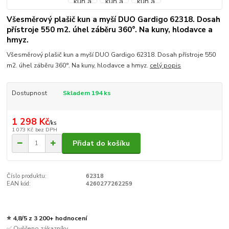
Všesměrový plašič kun a myší DUO Gardigo 62318. Dosah
přístroje 550 m2. úhel záběru 360°. Na kuny, hlodavce a
hmyz.
Všesměrový plašič kun a myší DUO Gardigo 62318. Dosah přístroje 550
m2. úhel záběru 360°. Na kuny, hlodavce a hmyz.
celý popis
Dostupnost
Skladem 194 ks
1 298 Kč
/
ks
1 073 Kč
bez DPH
Přidat do košíku
Číslo produktu:
62318
EAN kód:
4260277262259
⭐ 4,8/5 z 3 200+ hodnocení
✅ Ověřeno zákazníky