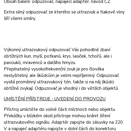
Obsah balení: odpuzovač, napajecí adaptér, návod CZ.
Extra silný odpuzovač ze kterého se ultrazvuk a tlakové vlny
šíří všemi směry.
Výkonný ultrazvukový odpuzovač Vás pohodlně zbaví
obtížných kun, myší, potkanů, krys, lasiček, tchořů, ale i
pavouků, mravenců a dalšího hmyzu.
Přepínatelný vysokofrekvenční zvuk je pro člověka
neslyšitelný, ale škůdcům je velmi nepříjemný.
Odpuzovač
vysílá proměnný ultrazvukový tón, takže si na něj škůdci
obtížně zvykají.
Odpuzovač je vhodný i do větších objektů.
UMÍSTĚNÍ PŘÍSTROJE - UVEDENÍ DO PROVOZU
Přístroj umístěte do volné části místnosti nebo objektu.
Překážky v blízkém okolí přístroje mohou bránit šíření
ultrazvukového signálu.
Adaptér zapojte do zásuvky na 220
V a napaječ adaptéru napojte v dolní části do konektoru