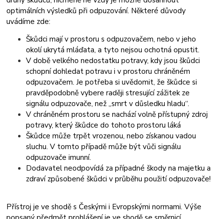
optimálních výsledků při odpuzování. Některé důvody
uvádíme zde:
Škůdci mají v prostoru s odpuzovačem, nebo v jeho
okolí ukrytá mláďata, a tyto nejsou ochotná opustit.
V době velkého nedostatku potravy, kdy jsou škůdci
schopní dohledat potravu i v prostoru chráněném
odpuzovačem. Je potřeba si uvědomit, že škůdce si
pravděpodobně vybere raději stresující zážitek ze
signálu odpuzovače, než „smrt v důsledku hladu“.
V chráněném prostoru se nachází volně přístupný zdroj
potravy, který škůdce do tohoto prostoru láká
Škůdce může trpět vrozenou, nebo získanou vadou
sluchu. V tomto případě může být vůči signálu
odpuzovače imunní.
Dodavatel neodpovídá za případné škody na majetku a
zdraví způsobené škůdci v průběhu použití odpuzovače!
Přístroj je ve shodě s Českými i Evropskými normami. Výše
popsaný předmět prohlášení je ve shodě se směrnicí