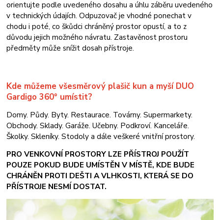
orientujte podle uvedeného dosahu a úhlu záběru uvedeného
v technických údajích. Odpuzovač je vhodné ponechat v
chodu i poté, co škůdci chráněný prostor opustí, a to z
důvodu jejich možného návratu. Zastavěnost prostoru
předměty může snížit dosah přístroje.
Kde můžeme v
šesměrový plašič kun a myší DUO
Gardigo 360° umístit?
Domy. Půdy. Byty. Restaurace. Továrny. Supermarkety.
Obchody. Sklady. Garáže. Učebny. Podkroví. Kanceláře.
Školky. Skleníky. Stodoly a dále veškeré vnitřní prostory.
PRO VENKOVNÍ PROSTORY LZE PŘÍSTROJ POUŽÍT
POUZE POKUD BUDE UMÍSTĚN V MÍSTĚ, KDE BUDE
CHRÁNĚN PROTI DEŠTI A VLHKOSTI, KTERÁ SE DO
PŘÍSTROJE NESMÍ DOSTAT.