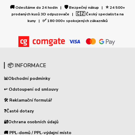
🚚
🛡️
⭐
Odesíláme do 24 hodin |
Bezpečný nákup |
24 500+
🇨🇿
prodaných kusů 3D odpuzovače |
Český specialista na
✅
kuny |
180 000+ spokojených zákazníků
📦 INFORMACE
📊
Obchodní podmínky
↩ Odstoupení od smlouvy
🛠 Reklamační formulář
❓Časté dotazy
🔐Ochrana osobních údajů
🚚 PPL-domů / PPL-výdejní místo