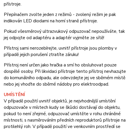
přístroje.
Přepínačem zvolte jeden z režimů - zvolený režim je pak
indikován LED diodami na horní straně přístroje.
Pokud všesměrový ultrazvukový odpuzovač nepoužíváte, tak
jej odpojte od adaptéru a adaptér vyjměte ze sítě!
Přístroj sami nerozebírejte, uvnitř přístroje jsou plomby v
případě jejich porušení ztratíte záruku!
Přístroj není určen jako hračka a smí ho obsluhovat pouze
dospělé osoby. Při likvidaci přístroje tento přístroj nevhazujte
do komunálního odpadu, ale odevzdejte jej ve sběrném místě
nebo jej vhoďte do sběrné nádoby pro elektroodpad.
UMÍSTĚNÍ
V případě použití uvnitř objektů, je nejvhodnější umístění
odpuzovače v místech kudy se škůdci dostávají do objektu,
pokud to není zřejmé, odpuzovač umístěte v rohu chráněné
místnosti, s nasměrováním předních reproduktorů přístroje na
protilehlý roh. V případě použití ve venkovním prostředí se