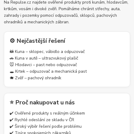
Na Repulse.cz najdete ověřené produkty proti kunám, hlodavcům,
krtkům, vosám i divoké zvěři. Pomáháme chránit střechy, auta,
zahrady i pozemky pomocí odpuzovačů, sklopců, pachových
ohradníků a mechanických zábran.
⚙️ Nejčastější řešení
🦝 Kuna – sklopec, vábidlo a odpuzovač
🚗 Kuna v autě – ultrazvukový plašič
🐭 Hlodavci – past nebo odpuzovač
🕳️ Krtek – odpuzovač a mechanická past
🐗 Zvěř – pachový ohradník
⭐ Proč nakupovat u nás
✔️ Ověřené produkty s reálným účinkem
✔️ Rychlé odeslání ze skladu v ČR
✔️ Široký výběr řešení podle problému
✔️ Tisíce spokojených zákazníků