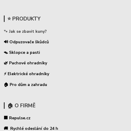
⭐ PRODUKTY
🐾
Jak se zbavit kuny?
🔊 Odpuzovače škůdců
🪤 Sklopce a pasti
🌿 Pachové ohradníky
⚡
Elektrické ohradníky
🏠 Pro dům a zahradu
🏠 O FIRMĚ
🏢 Repulse.cz
🚚 Rychlé odeslání do 24 h