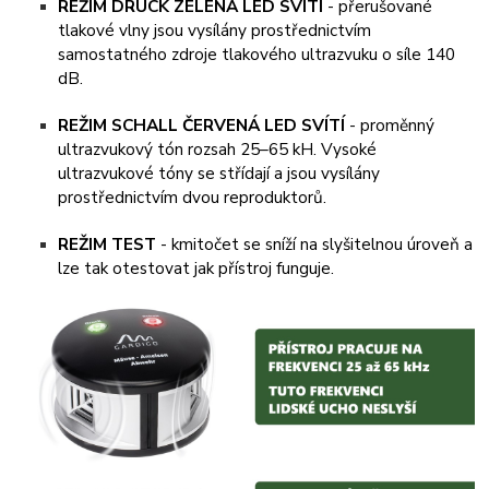
REŽIM DRUCK ZELENÁ LED SVÍTÍ
- přerušované
tlakové vlny jsou vysílány prostřednictvím
samostatného zdroje tlakového ultrazvuku o síle 140
dB.
REŽIM SCHALL ČERVENÁ LED SVÍTÍ
- proměnný
ultrazvukový tón rozsah 25–65 kH. Vysoké
ultrazvukové tóny se střídají a jsou vysílány
prostřednictvím dvou reproduktorů.
REŽIM TEST
- kmitočet se sníží na slyšitelnou úroveň a
lze tak otestovat jak přístroj funguje.