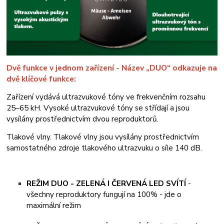
Dvě funkce v jednom zařízení - Název „DUO“ odkazuje na
dvě klíčové funkce:
Zařízení vydává ultrazvukové tóny ve frekvenčním rozsahu
25–65 kH. Vysoké ultrazvukové tóny se střídají a jsou
vysílány prostřednictvím dvou reproduktorů.
Tlakové vlny. Tlakové vlny jsou vysílány prostřednictvím
samostatného zdroje tlakového ultrazvuku o síle 140 dB.
REŽIM DUO - ZELENÁ I ČERVENÁ LED SVÍTÍ
-
všechny reproduktory fungují na 100% - jde o
maximální režim