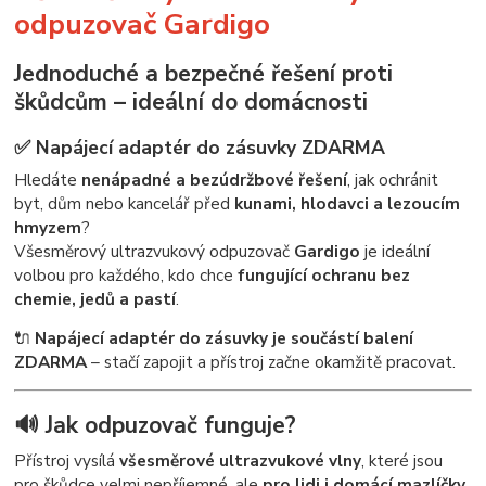
odpuzovač Gardigo
Jednoduché a bezpečné řešení proti
škůdcům – ideální do domácnosti
✅
Napájecí adaptér do zásuvky ZDARMA
Hledáte
nenápadné a bezúdržbové řešení
, jak ochránit
byt, dům nebo kancelář před
kunami, hlodavci a lezoucím
hmyzem
?
Všesměrový ultrazvukový odpuzovač
Gardigo
je ideální
volbou pro každého, kdo chce
fungující ochranu bez
chemie, jedů a pastí
.
🔌
Napájecí adaptér do zásuvky je součástí balení
ZDARMA
– stačí zapojit a přístroj začne okamžitě pracovat.
🔊 Jak odpuzovač funguje?
Přístroj vysílá
všesměrové ultrazvukové vlny
, které jsou
pro škůdce velmi nepříjemné, ale
pro lidi i domácí mazlíčky