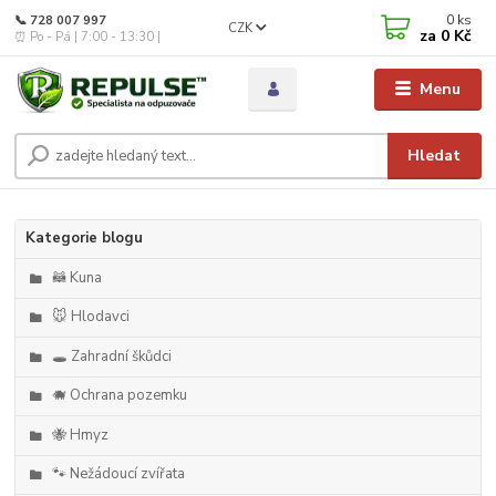
0
ks
📞 728 007 997
CZK
za
0 Kč
⏰ Po - Pá | 7:00 - 13:30 |
Menu
Hledat
Kategorie blogu
🦝 Kuna
🐭 Hlodavci
🕳️ Zahradní škůdci
🐗 Ochrana pozemku
🐝 Hmyz
🐾 Nežádoucí zvířata