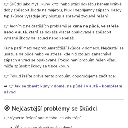
vosy v pergole
vosy na zahradě
vosy a sršně
jak se zbavit vos
👉 Škůdci jako myši, kuny, krtci nebo ptáci dokážou během krátké
ochrana proti vosám
jak se zbavit vosího hnízda
odpuzovač vos
doby způsobit škody na majetku, hluk i nepříjemný zápach. Každý
past na vosy
létající hmyz
vosy v domě
vosy ve střeše
typ škůdce vyžaduje jiný přístup a správně zvolené řešení.
👉 Jedním z nejčastějších problémů je
kuna na půdě, ve střeše
nebo v autě
, která se dokáže vracet opakovaně a způsobit
výrazné škody na izolaci nebo kabeláži.
Kuna patří mezi nejproblematičtější škůdce v domech. Nejčastěji se
usazuje na půdě nebo ve střeše, kde ničí izolaci, zanechává
zápach a vrací se opakovaně. Pokud není problém řešen včas,
může způsobit škody za tisíce korun.
👉 Pokud řešíte právě tento problém, doporučujeme začít zde:
➡️ 👉
Jak se zbavit kuny v domě, na půdě i v autě - kompletní
návod
🧭 Nejčastější problémy se škůdci
👉 Vyberte řešení podle toho, co vás trápí:
🐭 👉 jak se zbavit myší v domě