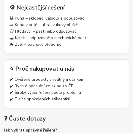
⚙️ Nejčastější řešení
🦝 Kuna – sklopec, vábidlo a odpuzovač
🚗 Kuna v autě – ultrazvukový plašič
🐭 Hlodavci – past nebo odpuzovač
🕳️ Krtek – odpuzovač a mechanická past
🐗 Zvěř – pachový ohradník
⭐ Proč nakupovat u nás
✔️ Ověřené produkty s reálným účinkem
✔️ Rychlé odeslání ze skladu v ČR
✔️ Široký výběr řešení podle problému
✔️ Tisíce spokojených zákazníků
❓ Časté dotazy
Jak vybrat správné řešení?