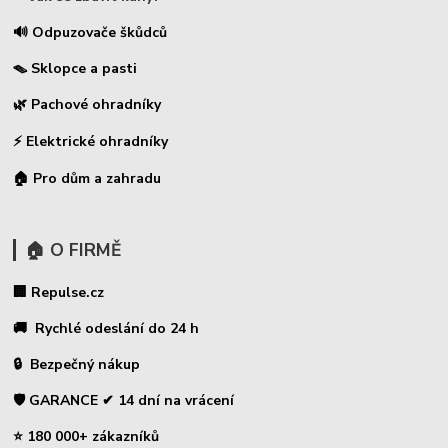
🔊 Odpuzovače škůdců
🪤 Sklopce a pasti
🌿 Pachové ohradníky
⚡
Elektrické ohradníky
🏠 Pro dům a zahradu
🏠 O FIRMĚ
🏢 Repulse.cz
🚚 Rychlé odeslání do 24 h
🔒 Bezpečný nákup
🛡️ GARANCE ✔ 14 dní na vrácení
⭐ 180 000+ zákazníků