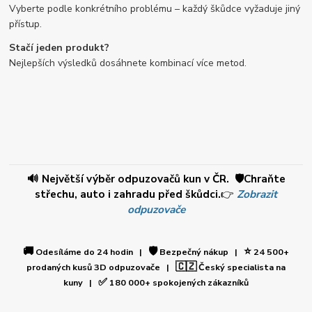
Vyberte podle konkrétního problému – každý škůdce vyžaduje jiný
přístup.
Stačí jeden produkt?
Nejlepších výsledků dosáhnete kombinací více metod.
🔊 Největší výběr odpuzovačů kun v ČR. 🛡️Chraňte
střechu, auto i zahradu před škůdci.
👉
Zobrazit
odpuzovače
🚚
🛡️
⭐
Odesíláme do 24 hodin |
Bezpečný nákup |
24 500+
🇨🇿
prodaných kusů 3D odpuzovače |
Český specialista na
✅
kuny |
180 000+ spokojených zákazníků