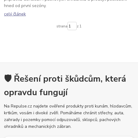
hned od první sezóny.
celý článek
strana
z 1
🛡️ Řešení proti škůdcům, která
opravdu fungují
Na Repulse.cz najdete ověřené produkty proti kunám, hlodavcům,
krtkům, vosám i divoké zvěři. Pomáháme chránit střechy, auta,
zahrady i pozemky pomocí odpuzovačů, sklopců, pachových
ohradníků a mechanických zábran.