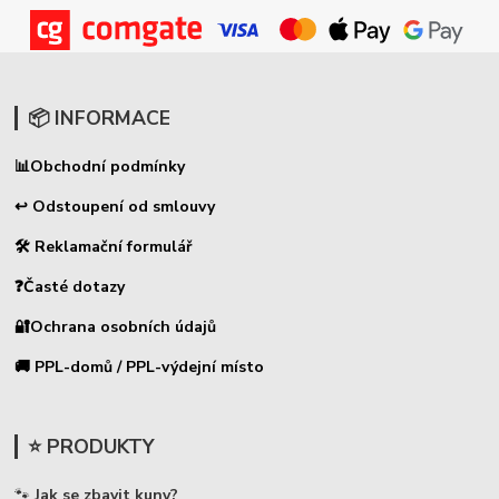
📦 INFORMACE
📊
Obchodní podmínky
↩ Odstoupení od smlouvy
🛠 Reklamační formulář
❓Časté dotazy
🔐Ochrana osobních údajů
🚚 PPL-domů / PPL-výdejní místo
⭐ PRODUKTY
🐾
Jak se zbavit kuny?