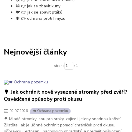
🦝 👉 jak se zbavit kuny
🐦 👉 jak se zbavit ptáků
🐜 👉 ochrana proti hmyzu
Nejnovější články
strana
z 1
🌳 Jak ochránit nově vysazené stromky před zvěří?
Osvědčené způsoby proti okusu
02
.
07
.
2026
🐗 Ochrana pozemku
🌳 Mladé stromky jsou pro srnky, zajíce i jeleny snadnou kořistí.
Zjistěte, jak je účinně ochránit pomocí chrániček proti okusu,
přípravku Certosan i pachových ohradníků a předejít poškození