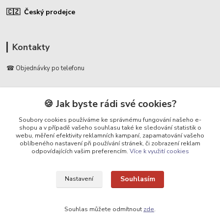
🇨🇿 Český prodejce
Kontakty
☎ Objednávky po telefonu
🛡️ Infolinka
📞 728 007 997
🍪 Jak byste rádi své cookies?
⏰ Po - Pá | 7:00 - 13:30 |
Soubory cookies používáme ke správnému fungování našeho e-
shopu a v případě vašeho souhlasu také ke sledování statistik o
info@repulse.cz
webu, měření efektivity reklamních kampaní, zapamatování vašeho
oblíbeného nastavení při používání stránek, či zobrazení reklam
odpovídajících vašim preferencím.
Více k využití cookies
Souhlasím
Nastavení
Upravit sběr cookies.
Souhlas můžete odmítnout
zde
.
REPULSE s.r.o. | www.repulse.cz | 2015-2026 © Hradec Králové