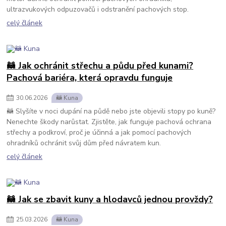
ultrazvukových odpuzovačů i odstranění pachových stop.
celý článek
🦝 Jak ochránit střechu a půdu před kunami?
Pachová bariéra, která opravdu funguje
30
.
06
.
2026
🦝 Kuna
🦝 Slyšíte v noci dupání na půdě nebo jste objevili stopy po kuně?
Nenechte škody narůstat. Zjistěte, jak funguje pachová ochrana
střechy a podkroví, proč je účinná a jak pomocí pachových
ohradníků ochránit svůj dům před návratem kun.
celý článek
🦝 Jak se zbavit kuny a hlodavců jednou provždy?
25
.
03
.
2026
🦝 Kuna