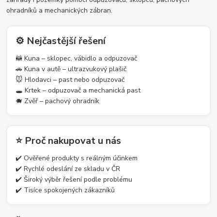
ohradníků a mechanických zábran.
⚙️ Nejčastější řešení
🦝 Kuna – sklopec, vábidlo a odpuzovač
🚗 Kuna v autě – ultrazvukový plašič
🐭 Hlodavci – past nebo odpuzovač
🕳️ Krtek – odpuzovač a mechanická past
🐗 Zvěř – pachový ohradník
⭐ Proč nakupovat u nás
✔️ Ověřené produkty s reálným účinkem
✔️ Rychlé odeslání ze skladu v ČR
✔️ Široký výběr řešení podle problému
✔️ Tisíce spokojených zákazníků