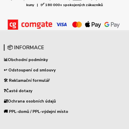
✅
kuny |
180 000+ spokojených zákazníků
📦 INFORMACE
📊
Obchodní podmínky
↩ Odstoupení od smlouvy
🛠 Reklamační formulář
❓Časté dotazy
🔐Ochrana osobních údajů
🚚 PPL-domů / PPL-výdejní místo