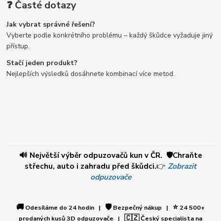
❓ Časté dotazy
Jak vybrat správné řešení?
Vyberte podle konkrétního problému – každý škůdce vyžaduje jiný
přístup.
Stačí jeden produkt?
Nejlepších výsledků dosáhnete kombinací více metod.
🔊 Největší výběr odpuzovačů kun v ČR. 🛡️Chraňte
střechu, auto i zahradu před škůdci.
👉
Zobrazit
odpuzovače
🚚
🛡️
⭐
Odesíláme do 24 hodin |
Bezpečný nákup |
24 500+
🇨🇿
prodaných kusů 3D odpuzovače |
Český specialista na