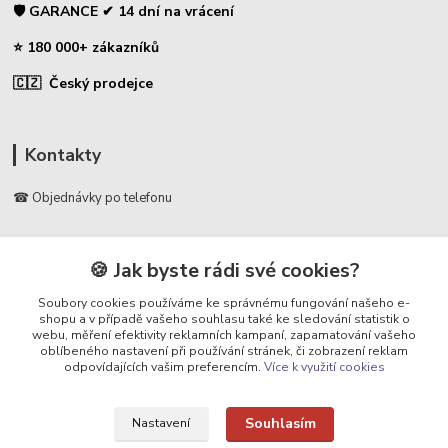
🛡️ GARANCE ✔ 14 dní na vrácení
⭐ 180 000+ zákazníků
🇨🇿 Český prodejce
Kontakty
☎ Objednávky po telefonu
🛡️ Infolinka
📞 728 007 997
🍪 Jak byste rádi své cookies?
⏰ Po - Pá | 7:00 - 13:30 |
Soubory cookies používáme ke správnému fungování našeho e-
shopu a v případě vašeho souhlasu také ke sledování statistik o
info@repulse.cz
webu, měření efektivity reklamních kampaní, zapamatování vašeho
oblíbeného nastavení při používání stránek, či zobrazení reklam
odpovídajících vašim preferencím.
Více k využití cookies
Souhlasím
Nastavení
Upravit sběr cookies.