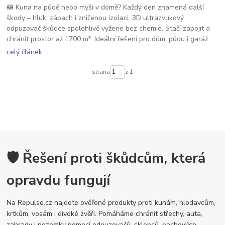
🦝 Kuna na půdě nebo myši v domě? Každý den znamená další
škody – hluk, zápach i zničenou izolaci. 3D ultrazvukový
odpuzovač škůdce spolehlivě vyžene bez chemie. Stačí zapojit a
chránit prostor až 1700 m³. Ideální řešení pro dům, půdu i garáž.
celý článek
strana
z 1
🛡️ Řešení proti škůdcům, která
opravdu fungují
Na Repulse.cz najdete ověřené produkty proti kunám, hlodavcům,
krtkům, vosám i divoké zvěři. Pomáháme chránit střechy, auta,
zahrady i pozemky pomocí odpuzovačů, sklopců, pachových