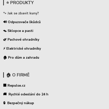
⭐ PRODUKTY
🐾
Jak se zbavit kuny?
🔊 Odpuzovače škůdců
🪤 Sklopce a pasti
🌿 Pachové ohradníky
⚡
Elektrické ohradníky
🏠 Pro dům a zahradu
🏠 O FIRMĚ
🏢 Repulse.cz
🚚 Rychlé odeslání do 24 h
🔒 Bezpečný nákup