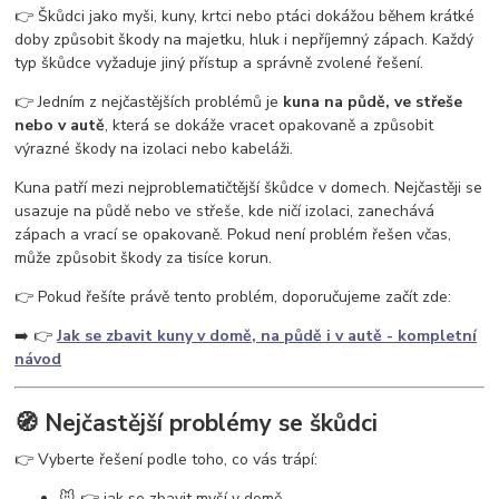
vosy v pergole
vosy na zahradě
vosy a sršně
jak se zbavit vos
👉 Škůdci jako myši, kuny, krtci nebo ptáci dokážou během krátké
ochrana proti vosám
jak se zbavit vosího hnízda
odpuzovač vos
doby způsobit škody na majetku, hluk i nepříjemný zápach. Každý
past na vosy
létající hmyz
vosy v domě
vosy ve střeše
typ škůdce vyžaduje jiný přístup a správně zvolené řešení.
👉 Jedním z nejčastějších problémů je
kuna na půdě, ve střeše
nebo v autě
, která se dokáže vracet opakovaně a způsobit
výrazné škody na izolaci nebo kabeláži.
Kuna patří mezi nejproblematičtější škůdce v domech. Nejčastěji se
usazuje na půdě nebo ve střeše, kde ničí izolaci, zanechává
zápach a vrací se opakovaně. Pokud není problém řešen včas,
může způsobit škody za tisíce korun.
👉 Pokud řešíte právě tento problém, doporučujeme začít zde:
➡️ 👉
Jak se zbavit kuny v domě, na půdě i v autě - kompletní
návod
🧭 Nejčastější problémy se škůdci
👉 Vyberte řešení podle toho, co vás trápí:
🐭 👉 jak se zbavit myší v domě