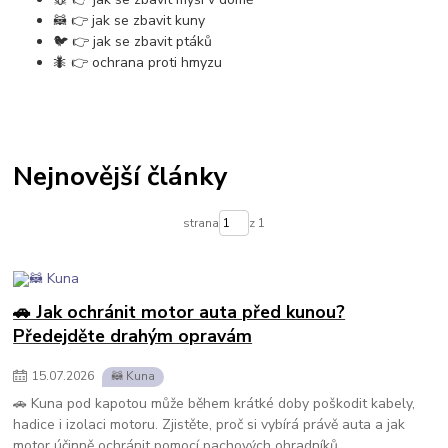
🦝 👉 jak se zbavit kuny
🐦 👉 jak se zbavit ptáků
🐜 👉 ochrana proti hmyzu
Nejnovější články
strana
z 1
🚗 Jak ochránit motor auta před kunou?
Předejděte drahým opravám
15
.
07
.
2026
🦝 Kuna
🚗 Kuna pod kapotou může během krátké doby poškodit kabely,
hadice i izolaci motoru. Zjistěte, proč si vybírá právě auta a jak
motor účinně ochránit pomocí pachových ohradníků,