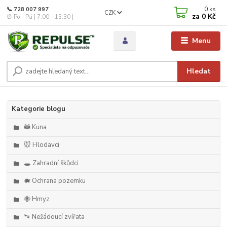
0
ks
📞 728 007 997
CZK
za
0 Kč
⏰ Po - Pá | 7:00 - 13:30 |
Menu
Hledat
Kategorie blogu
🦝 Kuna
🐭 Hlodavci
🕳️ Zahradní škůdci
🐗 Ochrana pozemku
🐝 Hmyz
🐾 Nežádoucí zvířata