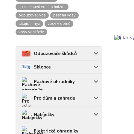
jak se zbavit vosího hnízda
odpuzovač vos
past na vosy
létající hmyz
vosy v domě
vosy ve střeše
Odpuzovače škůdců
Sklopce
Pachové ohradníky
Pro dům a zahradu
Nabíječky
Elektrické ohradníky