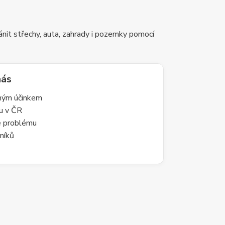
nit střechy, auta, zahrady i pozemky pomocí
nás
lným účinkem
du v ČR
le problému
níků