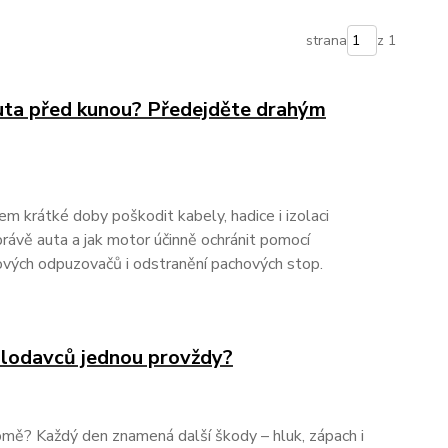
strana
z 1
auta před kunou? Předejděte drahým
 krátké doby poškodit kabely, hadice i izolaci
 právě auta a jak motor účinně ochránit pomocí
ových odpuzovačů i odstranění pachových stop.
 hlodavců jednou provždy?
mě? Každý den znamená další škody – hluk, zápach i