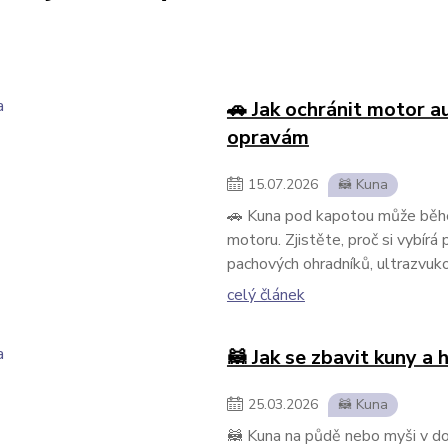
🚗 Jak ochránit motor 
opravám
15
.
07
.
2026
🦝 Kuna
🚗 Kuna pod kapotou může během
motoru. Zjistěte, proč si vybírá
pachových ohradníků, ultrazvuk
celý článek
🦝 Jak se zbavit kuny a
25
.
03
.
2026
🦝 Kuna
🦝 Kuna na půdě nebo myši v do