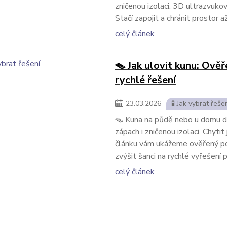
zničenou izolaci. 3D ultrazvuk
Stačí zapojit a chránit prostor 
celý článek
🪤 Jak ulovit kunu: Ově
rychlé řešení
23
.
03
.
2026
🧪 Jak vybrat řeše
🪤 Kuna na půdě nebo u domu do
zápach i zničenou izolaci. Chyti
článku vám ukážeme ověřený po
zvýšit šanci na rychlé vyřešení 
celý článek