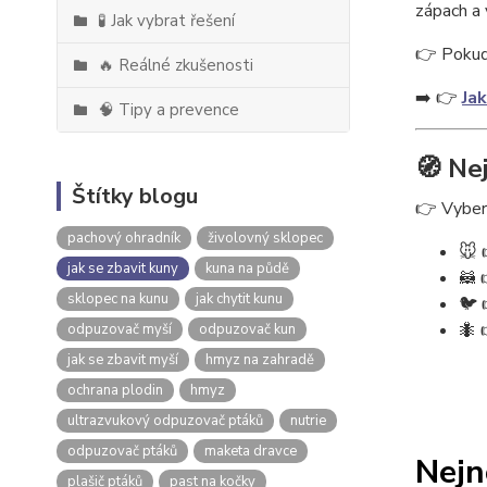
zápach a 
🧪 Jak vybrat řešení
👉 Pokud 
🔥 Reálné zkušenosti
➡️ 👉
Jak
🧠 Tipy a prevence
🧭 Ne
Štítky blogu
👉 Vybert
pachový ohradník
živolovný sklopec
🐭 
jak se zbavit kuny
kuna na půdě
🦝 
sklopec na kunu
jak chytit kunu
🐦 
🐜 
odpuzovač myší
odpuzovač kun
jak se zbavit myší
hmyz na zahradě
ochrana plodin
hmyz
ultrazvukový odpuzovač ptáků
nutrie
odpuzovač ptáků
maketa dravce
Nejn
plašič ptáků
past na kočky