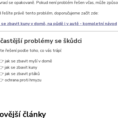
vrací se opakovaně. Pokud není problém řešen včas, může způsobi
řešíte právě tento problém, doporučujeme začít zde:
 se zbavit kuny v domě, na půdě i v autě - kompletní návod
jčastější problémy se škůdci
e řešení podle toho, co vás trápí:
👉 jak se zbavit myší v domě
👉 jak se zbavit kuny
👉 jak se zbavit ptáků
👉 ochrana proti hmyzu
ovější články