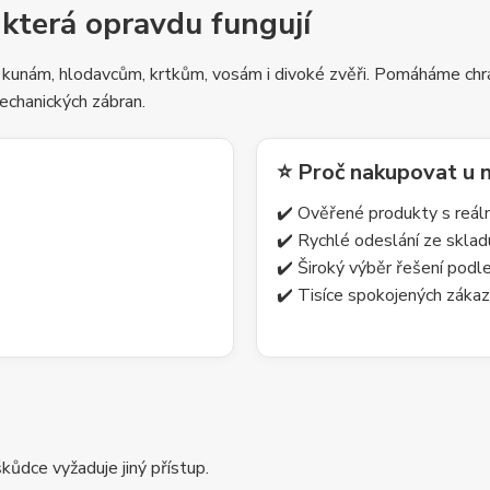
 která opravdu fungují
 kunám, hlodavcům, krtkům, vosám i divoké zvěři. Pomáháme chrá
echanických zábran.
⭐ Proč nakupovat u 
✔️ Ověřené produkty s reá
✔️ Rychlé odeslání ze skla
✔️ Široký výběr řešení pod
✔️ Tisíce spokojených zákaz
ůdce vyžaduje jiný přístup.