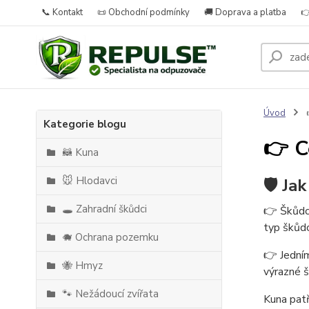
📞 Kontakt
📜 Obchodní podmínky
🚚 Doprava a platba

Úvod

Kategorie blogu
👉 C
🦝 Kuna
🐭 Hlodavci
🛡️ Ja
🕳️ Zahradní škůdci
👉 Škůdci
typ škůdc
🐗 Ochrana pozemku
👉 Jedním
🐝 Hmyz
výrazné š
🐾 Nežádoucí zvířata
Kuna patř