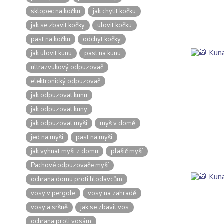
sklopec na kočku
jak chytit kočku
jak se zbavit kočky
ulovit kočku
past na kočku
odchyt kočky
jak ulovit kunu
past na kunu
ultrazvukový odpuzovač
elektronický odpuzovač
jak odpuzovat kunu
jak odpuzovat kuny
jak odpuzovat myši
myš v domě
jed na myši
past na myši
jak vyhnat myši z domu
plašič myší
Pachové odpuzovače myší
ochrana domu proti hlodavcům
vosy v pergole
vosy na zahradě
vosy a sršně
jak se zbavit vos
ochrana proti vosám