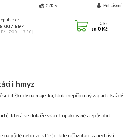
Přihlášení
CZK
repulse.cz
0
ks
28 007 997
za
0 Kč
Pá | 7:00 - 13:30 |
táci i hmyz
ůsobit škody na majetku, hluk i nepříjemný zápach. Každý
autě
, která se dokáže vracet opakovaně a způsobit
e na půdě nebo ve střeše, kde ničí izolaci, zanechává