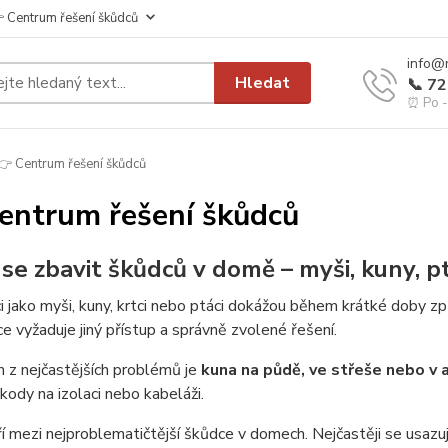
 Centrum řešení škůdců
info@
Hledat
📞 7
⏰ Po - 
 Centrum řešení škůdců
entrum řešení škůdců
k se zbavit škůdců v domě – myši, kuny, p
 jako myši, kuny, krtci nebo ptáci dokážou během krátké doby zp
e vyžaduje jiný přístup a správně zvolené řešení.
 z nejčastějších problémů je
kuna na půdě, ve střeše nebo v 
kody na izolaci nebo kabeláži.
í mezi nejproblematičtější škůdce v domech. Nejčastěji se usazuj