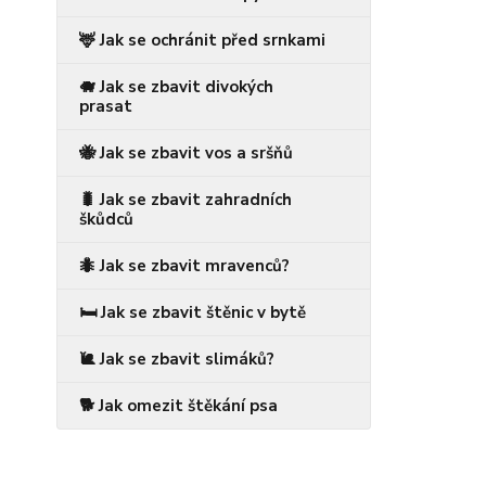
🦌 Jak se ochránit před srnkami
🐗 Jak se zbavit divokých
prasat
🐝 Jak se zbavit vos a sršňů
🐛 Jak se zbavit zahradních
škůdců
🐜 Jak se zbavit mravenců?
🛏️ Jak se zbavit štěnic v bytě
🐌 Jak se zbavit slimáků?
🐕 Jak omezit štěkání psa