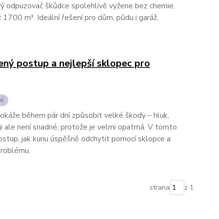
ový odpuzovač škůdce spolehlivě vyžene bez chemie.
až 1700 m³. Ideální řešení pro dům, půdu i garáž.
řený postup a nejlepší sklopec pro
ní
káže během pár dní způsobit velké škody – hluk,
t ji ale není snadné, protože je velmi opatrná. V tomto
stup, jak kunu úspěšně odchytit pomocí sklopce a
problému.
strana
z 1