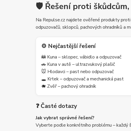
🛡️ Řešení proti škůdcům,
Na Repulse.cz najdete ověřené produkty proti
odpuzovačů, sklopců, pachových ohradníků a m
⚙️ Nejčastější řešení
🦝 Kuna – sklopec, vábidlo a odpuzovač
🚗 Kuna v autě – ultrazvukový plašič
🐭 Hlodavci – past nebo odpuzovač
🕳️ Krtek – odpuzovač a mechanická past
🐗 Zvěř – pachový ohradník
❓ Časté dotazy
Jak vybrat správné řešení?
Vyberte podle konkrétního problému – každý šk