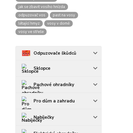
jak se zbavit vosího hnízda
odpuzovač vos
past na vosy
létající hmyz
vosy v domě
vosy ve střeše
Odpuzovače škůdců
Sklopce
Pachové ohradníky
Pro dům a zahradu
Nabíječky