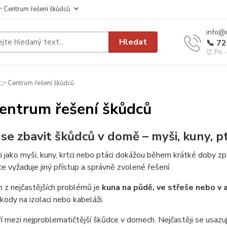
 Centrum řešení škůdců
info@
Hledat
📞 7
⏰ Po - 
 Centrum řešení škůdců
entrum řešení škůdců
k se zbavit škůdců v domě – myši, kuny, p
 jako myši, kuny, krtci nebo ptáci dokážou během krátké doby zp
e vyžaduje jiný přístup a správně zvolené řešení.
 z nejčastějších problémů je
kuna na půdě, ve střeše nebo v 
kody na izolaci nebo kabeláži.
í mezi nejproblematičtější škůdce v domech. Nejčastěji se usazuj