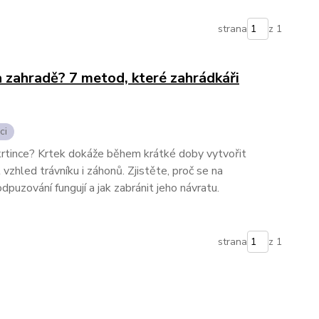
strana
z 1
na zahradě? 7 metod, které zahrádkáři
ci
 krtince? Krtek dokáže během krátké doby vytvořit
vzhled trávníku i záhonů. Zjistěte, proč se na
puzování fungují a jak zabránit jeho návratu.
strana
z 1