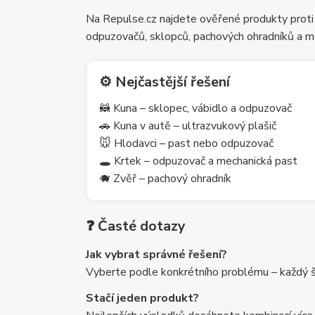
Na Repulse.cz najdete ověřené produkty proti
odpuzovačů, sklopců, pachových ohradníků a m
⚙️ Nejčastější řešení
🦝 Kuna – sklopec, vábidlo a odpuzovač
🚗 Kuna v autě – ultrazvukový plašič
🐭 Hlodavci – past nebo odpuzovač
🕳️ Krtek – odpuzovač a mechanická past
🐗 Zvěř – pachový ohradník
❓ Časté dotazy
Jak vybrat správné řešení?
Vyberte podle konkrétního problému – každý šk
Stačí jeden produkt?