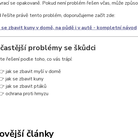
vrací se opakovaně. Pokud není problém řešen včas, může způsobi
řešíte právě tento problém, doporučujeme začít zde:
 se zbavit kuny v domě, na půdě i v autě - kompletní návod
jčastější problémy se škůdci
e řešení podle toho, co vás trápí:
👉 jak se zbavit myší v domě
👉 jak se zbavit kuny
👉 jak se zbavit ptáků
👉 ochrana proti hmyzu
ovější články