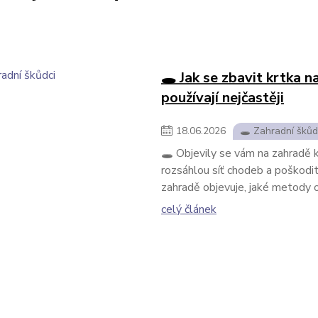
🕳️ Jak se zbavit krtka 
používají nejčastěji
18
.
06
.
2026
🕳️ Zahradní škůd
🕳️ Objevily se vám na zahradě
rozsáhlou síť chodeb a poškodit 
zahradě objevuje, jaké metody od
celý článek