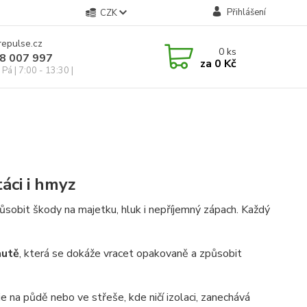
Přihlášení
CZK
repulse.cz
0
ks
28 007 997
za
0 Kč
Pá | 7:00 - 13:30 |
táci i hmyz
ůsobit škody na majetku, hluk i nepříjemný zápach. Každý
autě
, která se dokáže vracet opakovaně a způsobit
e na půdě nebo ve střeše, kde ničí izolaci, zanechává