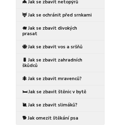
🦇 Jak se zbavit netopýrů
🦌 Jak se ochránit před srnkami
🐗 Jak se zbavit divokých
prasat
🐝 Jak se zbavit vos a sršňů
🐛 Jak se zbavit zahradních
škůdců
🐜 Jak se zbavit mravenců?
🛏️ Jak se zbavit štěnic v bytě
🐌 Jak se zbavit slimáků?
🐕 Jak omezit štěkání psa