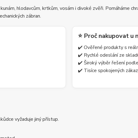
 kunám, hlodavcům, krtkům, vosám i divoké zvěři. Pomáháme chrá
echanických zábran.
⭐ Proč nakupovat u 
✔️ Ověřené produkty s reá
✔️ Rychlé odeslání ze skla
✔️ Široký výběr řešení pod
✔️ Tisíce spokojených zákaz
ůdce vyžaduje jiný přístup.