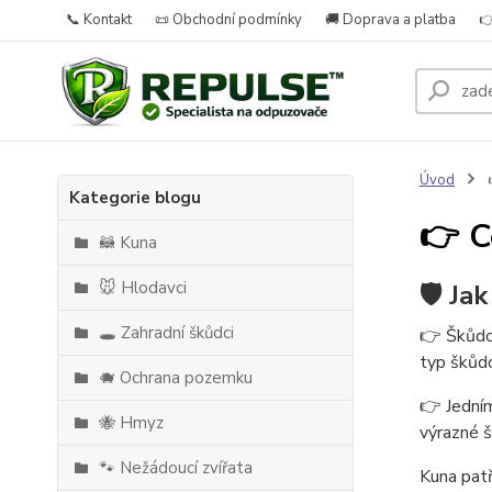
📞 Kontakt
📜 Obchodní podmínky
🚚 Doprava a platba

Úvod

Kategorie blogu
👉 C
🦝 Kuna
🐭 Hlodavci
🛡️ Ja
🕳️ Zahradní škůdci
👉 Škůdci
typ škůdc
🐗 Ochrana pozemku
👉 Jedním
🐝 Hmyz
výrazné š
🐾 Nežádoucí zvířata
Kuna patř