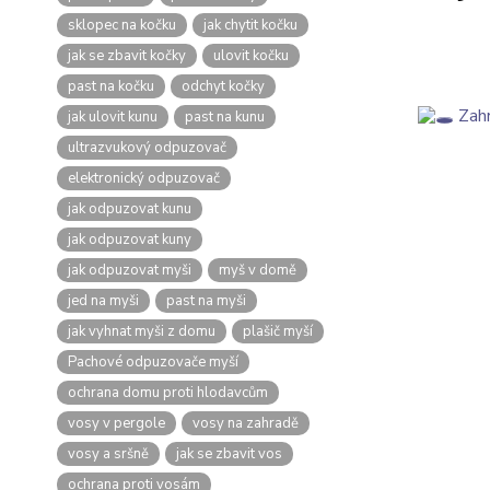
sklopec na kočku
jak chytit kočku
jak se zbavit kočky
ulovit kočku
past na kočku
odchyt kočky
jak ulovit kunu
past na kunu
ultrazvukový odpuzovač
elektronický odpuzovač
jak odpuzovat kunu
jak odpuzovat kuny
jak odpuzovat myši
myš v domě
jed na myši
past na myši
jak vyhnat myši z domu
plašič myší
Pachové odpuzovače myší
ochrana domu proti hlodavcům
vosy v pergole
vosy na zahradě
vosy a sršně
jak se zbavit vos
ochrana proti vosám