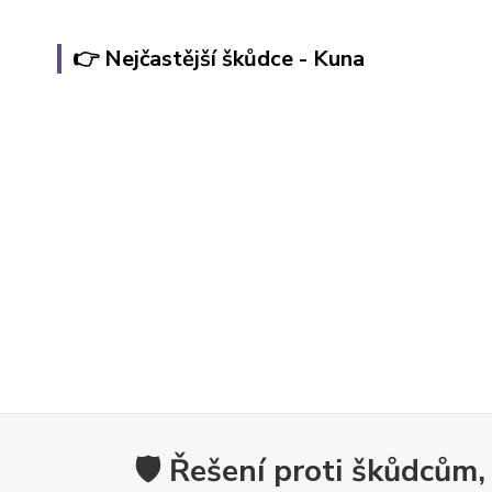
👉 Nejčastější škůdce - Kuna
🛡️ Řešení proti škůdcům,