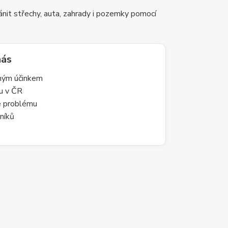
nit střechy, auta, zahrady i pozemky pomocí
nás
lným účinkem
du v ČR
le problému
níků