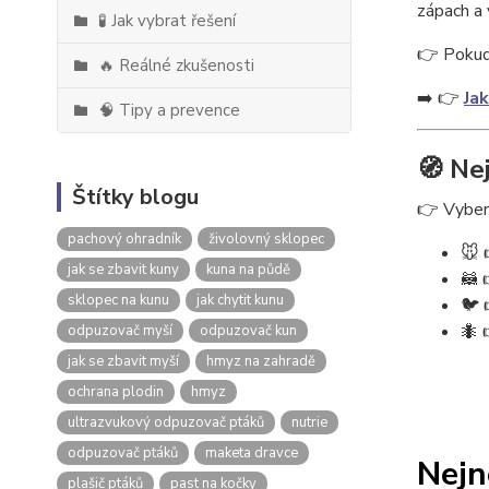
zápach a 
🧪 Jak vybrat řešení
👉 Pokud 
🔥 Reálné zkušenosti
➡️ 👉
Jak
🧠 Tipy a prevence
🧭 Ne
Štítky blogu
👉 Vybert
pachový ohradník
živolovný sklopec
🐭 
jak se zbavit kuny
kuna na půdě
🦝 
sklopec na kunu
jak chytit kunu
🐦 
🐜 
odpuzovač myší
odpuzovač kun
jak se zbavit myší
hmyz na zahradě
ochrana plodin
hmyz
ultrazvukový odpuzovač ptáků
nutrie
odpuzovač ptáků
maketa dravce
Nejn
plašič ptáků
past na kočky